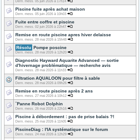
Dern. mess. 05 juin 2026 à 17h14
Piscine fuite après achat maison
Dern. mess. 05 juin 2026 à 10h03
Fuite entre coffre et piscine
Dern. mess. 02 juin 2026 à 22h47
Remise en route piscine apres hiver delaisse
Dern. mess. 28 mai 2026 à 15h48
Résolu
Pompe poscine
Dern. mess. 28 mai 2026 à 12h20
Diagnostic Hayward Aquarite Advanced — sortie
d'hivernage problématique — recherche avis
Dern. mess. 28 mai 2026 à 11h33
Filtration AQUALOON pour filtre à sable
Dern. mess. 28 mai 2026 à 09h26
Remise en route piscine après 2 ans
Dern. mess. 27 mai 2026 à 10h12
¨Panne Robot Dolphin
Dern. mess. 26 mai 2026 à 22h16
Piscine à débordement : pas de prise balais ?!
Dern. mess. 25 mai 2026 à 11h05
PiscineDiag : l'IA systématique sur le forum
Dern. mess. 24 mai 2026 à 12h29