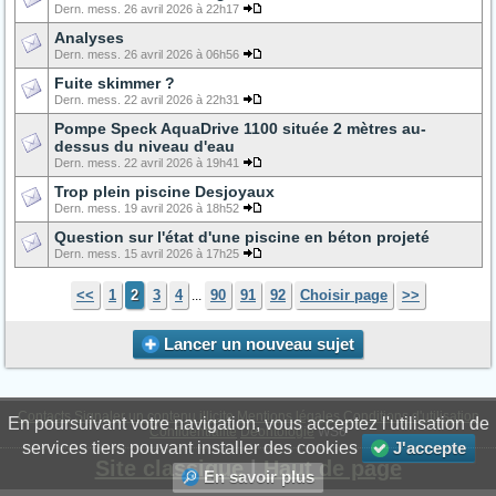
Dern. mess. 26 avril 2026 à 22h17
Analyses
Dern. mess. 26 avril 2026 à 06h56
Fuite skimmer ?
Dern. mess. 22 avril 2026 à 22h31
Pompe Speck AquaDrive 1100 située 2 mètres au-
dessus du niveau d'eau
Dern. mess. 22 avril 2026 à 19h41
Trop plein piscine Desjoyaux
Dern. mess. 19 avril 2026 à 18h52
Question sur l'état d'une piscine en béton projeté
Dern. mess. 15 avril 2026 à 17h25
<<
1
2
3
4
90
91
92
Choisir page
>>
...
Lancer un nouveau sujet
Contacts
Signaler un contenu illicite
Mentions légales
Conditions d'utilisation
En poursuivant votre navigation, vous acceptez l'utilisation de
Confidentialité
Déontologie
WS6
services tiers pouvant installer des cookies
J'accepte
Site classique
|
Haut de page
En savoir plus