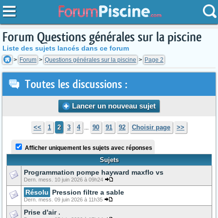
Forum Questions générales sur la piscine
Liste des sujets lancés dans ce forum
Forum
Questions générales sur la piscine
Page 2
Toutes les discussions :
Lancer un nouveau sujet
<<
1
2
3
4
90
91
92
Choisir page
>>
...
Afficher uniquement les sujets avec réponses
Sujets
Programmation pompe hayward maxflo vs
Dern. mess. 10 juin 2026 à 09h24
Résolu
Pression filtre a sable
Dern. mess. 09 juin 2026 à 11h35
Prise d'air .