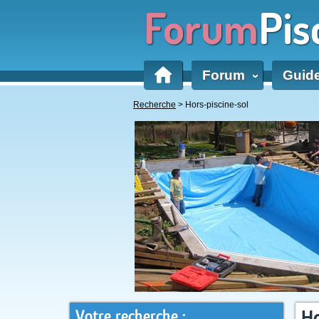
Forum
Pis
Forum
Guid
‹
Recherche
> Hors-piscine-sol
Votre recherche :
Ho