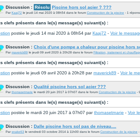
Discussion :
Résolu
Piscine hors sol acier ? ???
Par
Kaaj72
le jeudi 14 mai 2020 à 08h54 dans le forum
Construction de la piscine
- 1 répons
s clefs présents dans le(s) message(s) suivant(s) :
stion
postée le jeudi 14 mai 2020 à 08h54 par
Kaaj72
-
Voir le messag
Discussion :
Choix d'une pompe a chaleur pour piscine hors s
Par
maverick89
le jeudi 09 avril 2020 à 20h28 dans le forum
Filtration, traitement et chauffag
s clefs présents dans le(s) message(s) suivant(s) :
stion
postée le jeudi 09 avril 2020 à 20h28 par
maverick89
-
Voir le m
Discussion :
Qualité piscine hors sol acier ???
Par
thomasetmarie
le mardi 20 juin 2017 à 07h07 dans le forum
Construction de la piscine
- 
s clefs présents dans le(s) message(s) suivant(s) :
stion
postée le mardi 20 juin 2017 à 07h07 par
thomasetmarie
-
Voir 
Discussion :
Dalle piscine hors sol pas de niveau....
Par
snake63
le vendredi 03 octobre 2014 à 11h00 dans le forum
Construction de la piscine
-