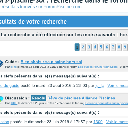
 résultats trouvés sur ForumPiscine.com
sultats de votre recherche
La recherche a été effectuée sur les mots suivants : hors
1
2
3
4
5
6
7
8
9
Guide :
Bien choisir sa piscine hors sol
Par
jc_fc
le mardi 23 aout 2016 à 11h03 dans le forum
Les guides ForumPiscine.com
- 0 com
s clefs présents dans le(s) message(s) suivant(s) :
te du guide
posté le mardi 23 aout 2016 à 11h03 par
jc_fc
-
Voir le me
Discussion :
Résolu
Rêve de piscines Alliance Piscines
Par
1300
le dimanche 23 juin 2019 à 17h57 dans le forum
Questions générales sur la piscin
s clefs présents dans le(s) message(s) suivant(s) :
stion
postée le dimanche 23 juin 2019 à 17h57 par
1300
-
Voir le mes