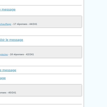
le message
t chauffage
- 17 réponses - 44/241
Voir le message
 piscine
- 16 réponses - 42/241
 le message
sage
onses - 40/241