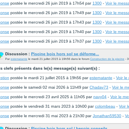
onse
postée le mercredi 26 juin 2019 à 17h54 par
1300
-
Voir le mess
onse
postée le mercredi 26 juin 2019 à 17h49 par
1300
-
Voir le mess
onse
postée le mercredi 26 juin 2019 à 17h43 par
1300
-
Voir le mess
onse
postée le mercredi 26 juin 2019 à 17h40 par
1300
-
Voir le mess
onse
postée le mercredi 26 juin 2019 à 17h37 par
1300
-
Voir le mess
Discussion :
Piscine bois hors sol se déforme...
Par
estematante
le mardi 21 juillet 2015 à 19h56 dans le forum
Construction de la piscine
- 3
s clefs présents dans le(s) message(s) suivant(s) :
stion
postée le mardi 21 juillet 2015 à 19h56 par
estematante
-
Voir l
onse
postée le samedi 02 mai 2026 à 11h49 par
Chadav73
-
Voir le 
onse
postée le mercredi 23 avril 2025 à 11h05 par
navy04
-
Voir le m
onse
postée le vendredi 31 mars 2023 à 10h00 par
colombeau
-
Voir 
onse
postée le mercredi 31 mai 2023 à 21h30 par
Jonathan59530
-
Vo
Discussion :
Piscine bois hors sol / besoin conseils