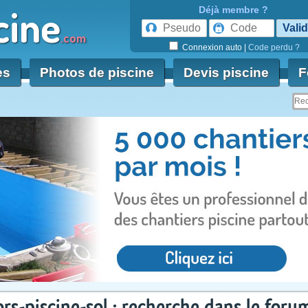
cine
Déjà membre ?
.com
Connexion auto
|
Code perdu ?
es
Photos de piscine
Devis piscine
F
rs-piscine-sol : recherche dans le foru