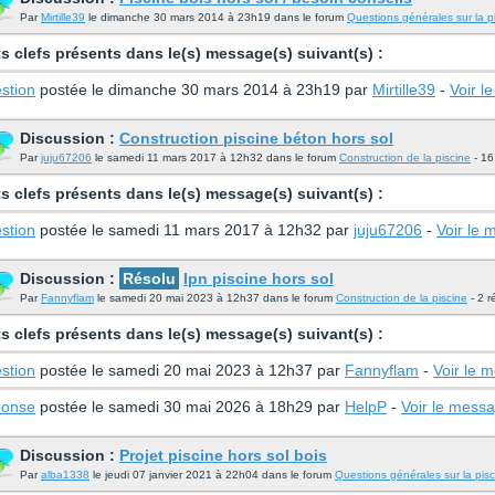
Par
Mirtille39
le dimanche 30 mars 2014 à 23h19 dans le forum
Questions générales sur la p
s clefs présents dans le(s) message(s) suivant(s) :
stion
postée le dimanche 30 mars 2014 à 23h19 par
Mirtille39
-
Voir l
Discussion :
Construction piscine béton hors sol
Par
juju67206
le samedi 11 mars 2017 à 12h32 dans le forum
Construction de la piscine
- 16
s clefs présents dans le(s) message(s) suivant(s) :
stion
postée le samedi 11 mars 2017 à 12h32 par
juju67206
-
Voir le
Discussion :
Résolu
Ipn piscine hors sol
Par
Fannyflam
le samedi 20 mai 2023 à 12h37 dans le forum
Construction de la piscine
- 2 r
s clefs présents dans le(s) message(s) suivant(s) :
stion
postée le samedi 20 mai 2023 à 12h37 par
Fannyflam
-
Voir le 
onse
postée le samedi 30 mai 2026 à 18h29 par
HelpP
-
Voir le mess
Discussion :
Projet piscine hors sol bois
Par
alba1338
le jeudi 07 janvier 2021 à 22h04 dans le forum
Questions générales sur la pisc