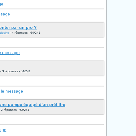
ge
ssage
onter par un pro ?
piscine
- 4 réponses - 64/241
le message
- 3 réponses - 64/241
r le message
 une pompe équipé d'un préfiltre
 2 réponses - 62/241
sage