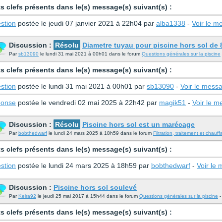
s clefs présents dans le(s) message(s) suivant(s) :
stion
postée le jeudi 07 janvier 2021 à 22h04 par
alba1338
-
Voir le m
Discussion :
Résolu
Diametre tuyau pour piscine hors sol de 8
Par
sb13090
le lundi 31 mai 2021 à 00h01 dans le forum
Questions générales sur la piscine
s clefs présents dans le(s) message(s) suivant(s) :
stion
postée le lundi 31 mai 2021 à 00h01 par
sb13090
-
Voir le mess
onse
postée le vendredi 02 mai 2025 à 22h42 par
magik51
-
Voir le 
Discussion :
Résolu
Piscine hors sol est un marécage
Par
bobthedwarf
le lundi 24 mars 2025 à 18h59 dans le forum
Filtration, traitement et chauf
s clefs présents dans le(s) message(s) suivant(s) :
stion
postée le lundi 24 mars 2025 à 18h59 par
bobthedwarf
-
Voir le
Discussion :
Piscine hors sol soulevé
Par
Keira92
le jeudi 25 mai 2017 à 15h44 dans le forum
Questions générales sur la piscine
-
s clefs présents dans le(s) message(s) suivant(s) :