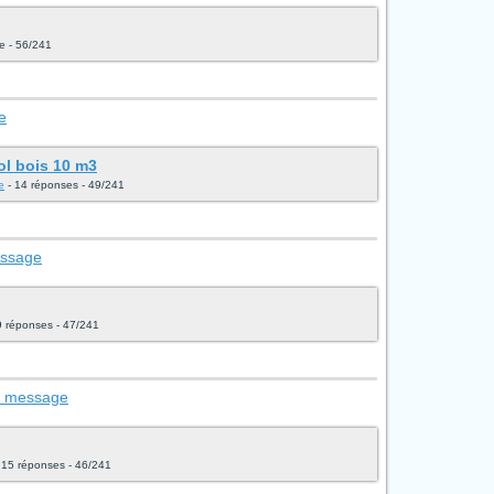
e - 56/241
e
ol bois 10 m3
e
- 14 réponses - 49/241
essage
9 réponses - 47/241
le message
 15 réponses - 46/241