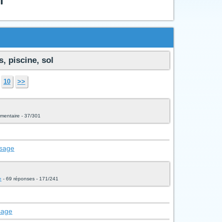
, piscine, sol
10
>>
mentaire - 37/301
ssage
e
- 69 réponses - 171/241
sage