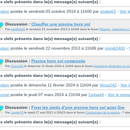
s clefs présents dans le(s) message(s) suivant(s) :
stion
postée le vendredi 03 octobre 2014 à 11h00 par
snake63
-
Voir 
Discussion :
Chauffer une piscine hors sol
Par
mimi62400
le vendredi 22 novembre 2013 à 11h06 dans le forum
Filtration, traitement e
s clefs présents dans le(s) message(s) suivant(s) :
stion
postée le vendredi 22 novembre 2013 à 11h06 par
mimi62400
-
Discussion :
Piscine hors sol composite
Par
Vince242
le dimanche 11 février 2024 à 11h04 dans le forum
Questions générales sur la
s clefs présents dans le(s) message(s) suivant(s) :
stion
postée le dimanche 11 février 2024 à 11h04 par
Vince242
-
Voir
onse
postée le jeudi 07 mars 2024 à 21h34 par
Celga44
-
Voir le mes
Discussion :
Fixer les pieds d'une piscine hors sol acier Gre
Par
Lapige76
le mardi 27 avril 2021 à 20h23 dans le forum
Construction de la piscine
- 7 rép
s clefs présents dans le(s) message(s) suivant(s) :