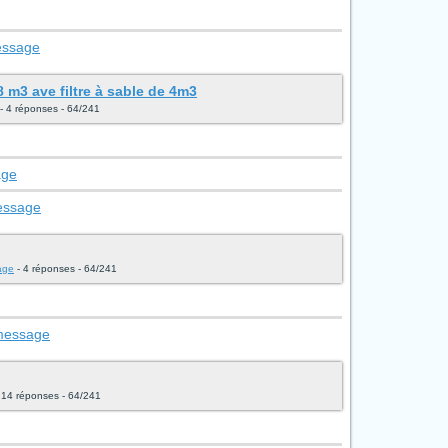
essage
 m3 ave filtre à sable de 4m3
- 4 réponses - 64/241
age
message
fage
- 4 réponses - 64/241
 message
 14 réponses - 64/241