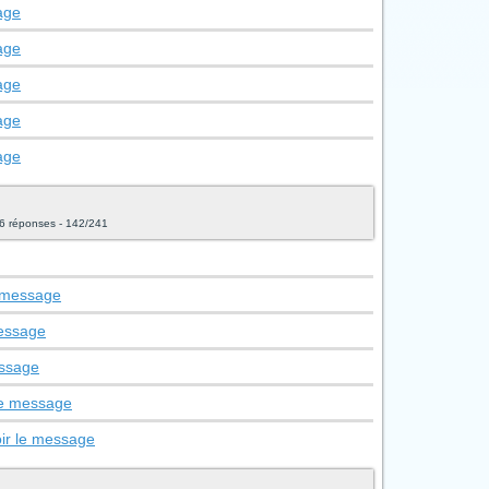
age
age
age
age
age
6 réponses - 142/241
e message
message
essage
le message
ir le message