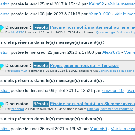
stion
postée le jeudi 25 mai 2017 à 15h44 par
Keira92
-
Voir le messa
onse
postée le jeudi 08 juin 2023 à 21h18 par
Yann01000
-
Voir le me
Discussion :
Résolu
Piscine hors sol à monter seul ou faire m
Par
Alex7876
le mercredi 22 janvier 2020 à 17h03 dans le forum
Questions générales sur la 
s clefs présents dans le(s) message(s) suivant(s) :
stion
postée le mercredi 22 janvier 2020 à 17h03 par
Alex7876
-
Voir 
Discussion :
Résolu
Projet piscine hors sol + Terrasse
Par
zimzoum10
le dimanche 08 juillet 2018 à 12h21 dans le forum
Construction de la piscine
s clefs présents dans le(s) message(s) suivant(s) :
stion
postée le dimanche 08 juillet 2018 à 12h21 par
zimzoum10
-
Voi
Discussion :
Résolu
Piscine hors sol faut-il un Skimmer avec
Par
Yoahn60
le lundi 26 avril 2021 à 13h53 dans le forum
Filtration, traitement et chauffage
-
s clefs présents dans le(s) message(s) suivant(s) :
stion
postée le lundi 26 avril 2021 à 13h53 par
Yoahn60
-
Voir le mes