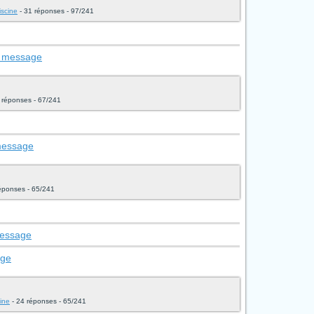
iscine
- 31 réponses - 97/241
e message
 réponses - 67/241
 message
éponses - 65/241
message
age
ine
- 24 réponses - 65/241