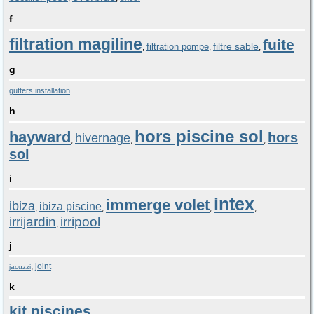
f
filtration magiline
fuite
filtre sable
filtration pompe
,
,
,
g
gutters installation
h
hors piscine sol
hayward
hors
hivernage
,
,
,
sol
i
intex
immerge volet
ibiza
ibiza piscine
,
,
,
,
irrijardin
irripool
,
j
,
joint
jacuzzi
k
kit piscines