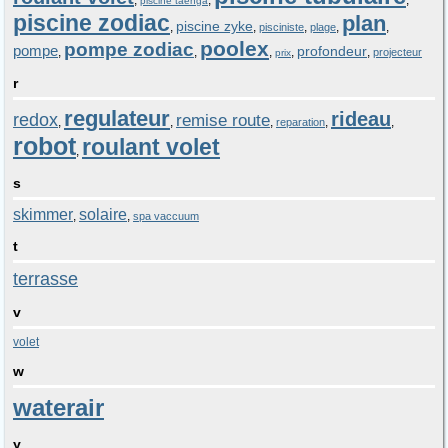
,
,
,
piscine taenga
piscine zodiac
plan
piscine zyke
,
,
,
,
,
pisciniste
plage
poolex
pompe zodiac
pompe
profondeur
,
,
,
,
,
projecteur
prix
r
regulateur
rideau
redox
remise route
,
,
,
,
,
reparation
robot
roulant volet
,
s
skimmer
solaire
,
,
spa vaccuum
t
terrasse
v
volet
w
waterair
y