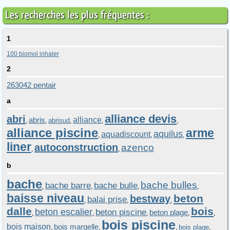
Les recherches les plus fréquentes :
1
100 biomol inhaler
2
263042 pentair
a
alliance devis
abri
abris
alliance
abrisud
,
,
,
,
,
alliance piscine
arme
aquilus
aquadiscount
,
,
,
liner
autoconstruction
azenco
,
,
b
bache
bache bulles
bache barre
bache bulle
,
,
,
,
baisse niveau
beton
bestway
balai prise
,
,
,
dalle
bois
beton escalier
beton piscine
beton plage
,
,
,
,
,
bois piscine
bois maison
bois margelle
bois plage
,
,
,
,