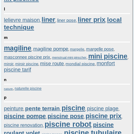
l
liner
liner prix
local
lelievre maison
liner pose
,
,
,
,
technique
m
magiline
magiline pompe
margelle pose
,
,
margelle
,
,
mini piscine
masconnee piscine prix
,
,
,
menstrual mini pinscher
monfort
mise route
mondial piscine
miroir
miroir piscine
,
,
,
,
piscine tarif
n
,
naturelle piscine
nature
p
piscine
pente terrain
peinture
piscine plage
,
,
,
,
piscine prix
piscine pompe
piscine pose
,
,
,
piscine robot
piscine
piscine renovation
,
,
piscine tubulaire
roulant volet