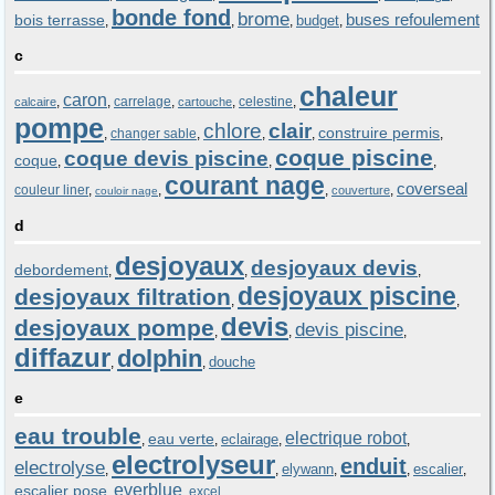
bonde fond
brome
buses refoulement
bois terrasse
budget
,
,
,
,
c
chaleur
caron
,
,
carrelage
,
,
celestine
,
calcaire
cartouche
pompe
chlore
clair
construire permis
,
changer sable
,
,
,
,
coque piscine
coque devis piscine
coque
,
,
,
courant nage
coverseal
couleur liner
,
,
,
,
couverture
couloir nage
d
desjoyaux
desjoyaux devis
debordement
,
,
,
desjoyaux piscine
desjoyaux filtration
,
,
devis
desjoyaux pompe
devis piscine
,
,
,
diffazur
dolphin
douche
,
,
e
eau trouble
electrique robot
eau verte
eclairage
,
,
,
,
electrolyseur
enduit
electrolyse
elywann
escalier
,
,
,
,
,
everblue
escalier pose
,
,
excel