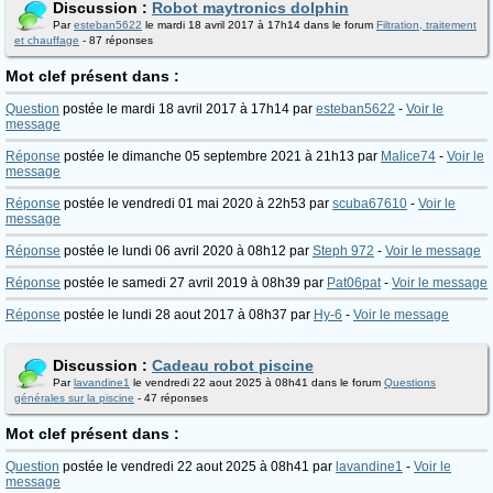
Discussion :
Robot maytronics dolphin
Par
esteban5622
le mardi 18 avril 2017 à 17h14 dans le forum
Filtration, traitement
et chauffage
- 87 réponses
Mot clef présent dans :
Question
postée le mardi 18 avril 2017 à 17h14 par
esteban5622
-
Voir le
message
Réponse
postée le dimanche 05 septembre 2021 à 21h13 par
Malice74
-
Voir le
message
Réponse
postée le vendredi 01 mai 2020 à 22h53 par
scuba67610
-
Voir le
message
Réponse
postée le lundi 06 avril 2020 à 08h12 par
Steph 972
-
Voir le message
Réponse
postée le samedi 27 avril 2019 à 08h39 par
Pat06pat
-
Voir le message
Réponse
postée le lundi 28 aout 2017 à 08h37 par
Hy-6
-
Voir le message
Discussion :
Cadeau robot piscine
Par
lavandine1
le vendredi 22 aout 2025 à 08h41 dans le forum
Questions
générales sur la piscine
- 47 réponses
Mot clef présent dans :
Question
postée le vendredi 22 aout 2025 à 08h41 par
lavandine1
-
Voir le
message