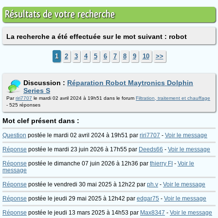
Résultats de votre recherche
La recherche a été effectuée sur le mot suivant : robot
1
2
3
4
5
6
7
8
9
10
>>
Discussion :
Réparation Robot Maytronics Dolphin
Series S
Par
riri7707
le mardi 02 avril 2024 à 19h51 dans le forum
Filtration, traitement et chauffage
- 525 réponses
Mot clef présent dans :
Question
postée le mardi 02 avril 2024 à 19h51 par
riri7707
-
Voir le message
Réponse
postée le mardi 23 juin 2026 à 17h55 par
Deeds66
-
Voir le message
Réponse
postée le dimanche 07 juin 2026 à 12h36 par
thierry FI
-
Voir le
message
Réponse
postée le vendredi 30 mai 2025 à 12h22 par
ph.v
-
Voir le message
Réponse
postée le jeudi 29 mai 2025 à 12h42 par
edgar75
-
Voir le message
Réponse
postée le jeudi 13 mars 2025 à 14h53 par
Max8347
-
Voir le message