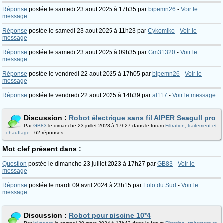
Réponse
postée le samedi 23 aout 2025 à 17h35 par
bipemn26
-
Voir le
message
Réponse
postée le samedi 23 aout 2025 à 11h23 par
Cykomiko
-
Voir le
message
Réponse
postée le samedi 23 aout 2025 à 09h35 par
Gm31320
-
Voir le
message
Réponse
postée le vendredi 22 aout 2025 à 17h05 par
bipemn26
-
Voir le
message
Réponse
postée le vendredi 22 aout 2025 à 14h39 par
al117
-
Voir le message
Discussion :
Robot électrique sans fil AIPER Seagull pro
Par
GB83
le dimanche 23 juillet 2023 à 17h27 dans le forum
Filtration, traitement et
chauffage
- 62 réponses
Mot clef présent dans :
Question
postée le dimanche 23 juillet 2023 à 17h27 par
GB83
-
Voir le
message
Réponse
postée le mardi 09 avril 2024 à 23h15 par
Lolo du Sud
-
Voir le
message
Discussion :
Robot pour piscine 10*4
Par
jakodorn
le samedi 30 mars 2024 à 17h42 dans le forum
Filtration, traitement et