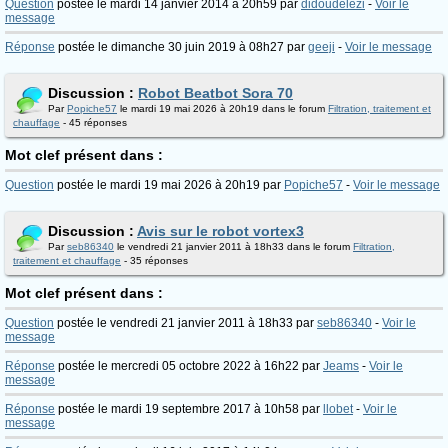
Question
postée le mardi 14 janvier 2014 à 20h59 par
didoudelezi
-
Voir le
message
Réponse
postée le dimanche 30 juin 2019 à 08h27 par
geeji
-
Voir le message
Discussion :
Robot Beatbot Sora 70
Par
Popiche57
le mardi 19 mai 2026 à 20h19 dans le forum
Filtration, traitement et
chauffage
- 45 réponses
Mot clef présent dans :
Question
postée le mardi 19 mai 2026 à 20h19 par
Popiche57
-
Voir le message
Discussion :
Avis sur le robot vortex3
Par
seb86340
le vendredi 21 janvier 2011 à 18h33 dans le forum
Filtration,
traitement et chauffage
- 35 réponses
Mot clef présent dans :
Question
postée le vendredi 21 janvier 2011 à 18h33 par
seb86340
-
Voir le
message
Réponse
postée le mercredi 05 octobre 2022 à 16h22 par
Jeams
-
Voir le
message
Réponse
postée le mardi 19 septembre 2017 à 10h58 par
llobet
-
Voir le
message