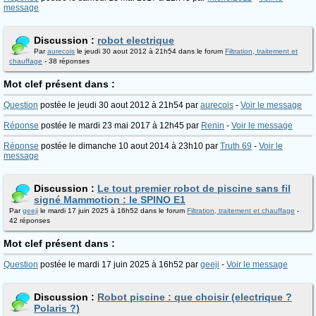
message
Discussion :
robot electrique
Par
aurecois
le jeudi 30 aout 2012 à 21h54 dans le forum
Filtration, traitement et
chauffage
- 38 réponses
Mot clef présent dans :
Question
postée le jeudi 30 aout 2012 à 21h54 par
aurecois
-
Voir le message
Réponse
postée le mardi 23 mai 2017 à 12h45 par
Renin
-
Voir le message
Réponse
postée le dimanche 10 aout 2014 à 23h10 par
Truth 69
-
Voir le
message
Discussion :
Le tout premier robot de piscine sans fil
signé Mammotion : le SPINO E1
Par
geeji
le mardi 17 juin 2025 à 16h52 dans le forum
Filtration, traitement et chauffage
-
42 réponses
Mot clef présent dans :
Question
postée le mardi 17 juin 2025 à 16h52 par
geeji
-
Voir le message
Discussion :
Robot piscine : que choisir (electrique ?
Polaris ?)