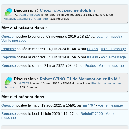
Discussion :
Choix robot piscine dolphin
Par
Jean-philippe57
le vendredi 08 novembre 2019 à 18h27 dans le forum
Filtration, traitement et chauffage
- 131 réponses
Mot clef présent dans :
Question
postée le vendredi 08 novembre 2019 à 18h27 par
Jean-philippe57
-
Voir le message
Réponse
postée le vendredi 14 juin 2024 à 16h14 par
Isatess
-
Voir le message
Réponse
postée le vendredi 14 juin 2024 à 15h15 par
Isatess
-
Voir le message
Réponse
postée le samedi 21 mai 2022 à 08h46 par
Produs
-
Voir le message
Discussion :
Robot SPINO E1 de Mammotion enfin là !
Par
riri7707
le mardi 19 aout 2025 à 15h01 dans le forum
Filtration, traitement et
chauffage
- 105 réponses
Mot clef présent dans :
Question
postée le mardi 19 aout 2025 à 15h01 par
riri7707
-
Voir le message
Réponse
postée le jeudi 11 juin 2026 à 16h27 par
Sebduff17100
-
Voir le
message