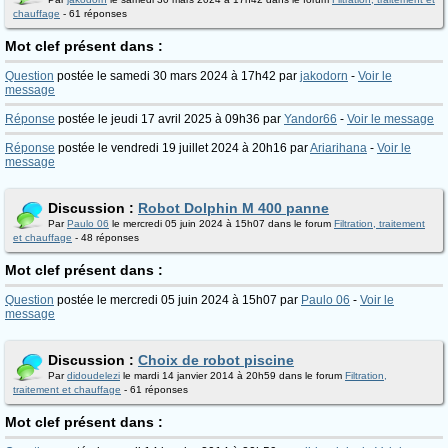
chauffage
- 61 réponses
Mot clef présent dans :
Question
postée le samedi 30 mars 2024 à 17h42 par
jakodorn
-
Voir le
message
Réponse
postée le jeudi 17 avril 2025 à 09h36 par
Yandor66
-
Voir le message
Réponse
postée le vendredi 19 juillet 2024 à 20h16 par
Ariarihana
-
Voir le
message
Discussion :
Robot Dolphin M 400 panne
Par
Paulo 06
le mercredi 05 juin 2024 à 15h07 dans le forum
Filtration, traitement
et chauffage
- 48 réponses
Mot clef présent dans :
Question
postée le mercredi 05 juin 2024 à 15h07 par
Paulo 06
-
Voir le
message
Discussion :
Choix de robot piscine
Par
didoudelezi
le mardi 14 janvier 2014 à 20h59 dans le forum
Filtration,
traitement et chauffage
- 61 réponses
Mot clef présent dans :