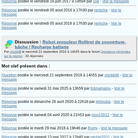
Réponse
postée le vendredi 16 juin 2017 à 14h04 par
cop
-
Voir le message
Réponse
postée le vendredi 05 aout 2016 à 17h30 par
remiche
-
Voir le
message
Réponse
postée le vendredi 05 aout 2016 à 17h30 par
remiche
-
Voir le
message
Discussion :
Robot enrouleur Rolltrot de couverture-
bâche / Recharge batterie
Par
chickbilll
le mercredi 21 septembre 2016 à 14h55 dans le forum
Questions générales
sur la piscine
- 32 réponses
Mot clef présent dans :
Question
postée le mercredi 21 septembre 2016 à 14h55 par
chickbilll
-
Voir le
message
Réponse
postée le samedi 31 mai 2025 à 13h59 par
Edmamalou
-
Voir le
message
Réponse
postée le dimanche 26 avril 2020 à 22h16 par
philouba
-
Voir le
message
Réponse
postée le samedi 04 avril 2020 à 21h53 par
nico13012
-
Voir le
message
Réponse
postée le mardi 29 mai 2018 à 19h46 par
Romy
-
Voir le message
Réponse
postée le samedi 13 mai 2017 à 12h45 par
michel2011
-
Voir le