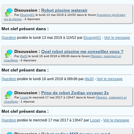
Discussion :
Robot piscine waterair
Par
Elcangri01
le lundi 13 mai 2019 à 11h52 dans le forum
Questions générales
sur la piscine
- 4 réponses
Mot clef présent dans :
Question
postée le lundi 13 mai 2019 à 11h52 par
Elcangri01
-
Voir le message
Discussion :
Quel robot piscine me conseillez vous ?
Par
jlfa30
le lundi 16 avril 2018 à 06h36 dans le forum
Filtration, traitement et
chauffage
- 4 réponses
Mot clef présent dans :
Question
postée le lundi 16 avril 2018 à 06h36 par
jlfa30
-
Voir le message
Discussion :
Prise de robot Zodiac voyager 2x
Par
Lozari
le mercredi 17 mai 2017 à 13h47 dans le forum
Filtration, traitement et
chauffage
- 1 réponse
Mot clef présent dans :
Question
postée le mercredi 17 mai 2017 à 13h47 par
Lozari
-
Voir le message