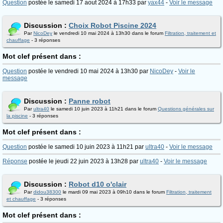
Question
postée le samedi 17 aout 2024 à 17h33 par
yax44
-
Voir le message
Discussion :
Choix Robot Piscine 2024
Par
NicoDey
le vendredi 10 mai 2024 à 13h30 dans le forum
Filtration, traitement et
chauffage
- 3 réponses
Mot clef présent dans :
Question
postée le vendredi 10 mai 2024 à 13h30 par
NicoDey
-
Voir le
message
Discussion :
Panne robot
Par
ultra40
le samedi 10 juin 2023 à 11h21 dans le forum
Questions générales sur
la piscine
- 3 réponses
Mot clef présent dans :
Question
postée le samedi 10 juin 2023 à 11h21 par
ultra40
-
Voir le message
Réponse
postée le jeudi 22 juin 2023 à 13h28 par
ultra40
-
Voir le message
Discussion :
Robot d10 o'clair
Par
didou38300
le mardi 09 mai 2023 à 09h10 dans le forum
Filtration, traitement
et chauffage
- 3 réponses
Mot clef présent dans :