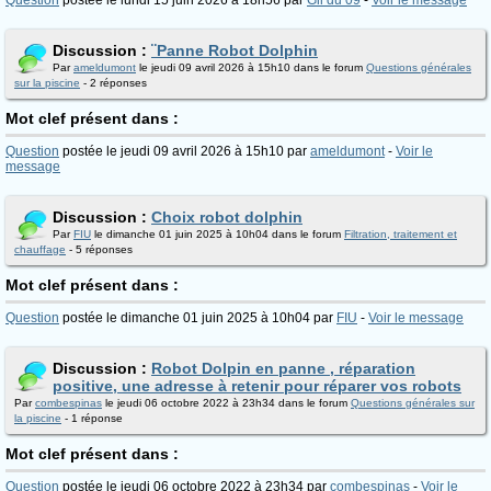
Question
postée le lundi 15 juin 2026 à 18h56 par
Gil du 09
-
Voir le message
Discussion :
¨Panne Robot Dolphin
Par
ameldumont
le jeudi 09 avril 2026 à 15h10 dans le forum
Questions générales
sur la piscine
- 2 réponses
Mot clef présent dans :
Question
postée le jeudi 09 avril 2026 à 15h10 par
ameldumont
-
Voir le
message
Discussion :
Choix robot dolphin
Par
FIU
le dimanche 01 juin 2025 à 10h04 dans le forum
Filtration, traitement et
chauffage
- 5 réponses
Mot clef présent dans :
Question
postée le dimanche 01 juin 2025 à 10h04 par
FIU
-
Voir le message
Discussion :
Robot Dolpin en panne , réparation
positive, une adresse à retenir pour réparer vos robots
Par
combespinas
le jeudi 06 octobre 2022 à 23h34 dans le forum
Questions générales sur
la piscine
- 1 réponse
Mot clef présent dans :
Question
postée le jeudi 06 octobre 2022 à 23h34 par
combespinas
-
Voir le