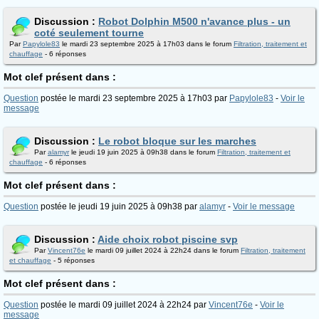
Discussion :
Robot Dolphin M500 n'avance plus - un
coté seulement tourne
Par
Papylole83
le mardi 23 septembre 2025 à 17h03 dans le forum
Filtration, traitement et
chauffage
- 6 réponses
Mot clef présent dans :
Question
postée le mardi 23 septembre 2025 à 17h03 par
Papylole83
-
Voir le
message
Discussion :
Le robot bloque sur les marches
Par
alamyr
le jeudi 19 juin 2025 à 09h38 dans le forum
Filtration, traitement et
chauffage
- 6 réponses
Mot clef présent dans :
Question
postée le jeudi 19 juin 2025 à 09h38 par
alamyr
-
Voir le message
Discussion :
Aide choix robot piscine svp
Par
Vincent76e
le mardi 09 juillet 2024 à 22h24 dans le forum
Filtration, traitement
et chauffage
- 5 réponses
Mot clef présent dans :
Question
postée le mardi 09 juillet 2024 à 22h24 par
Vincent76e
-
Voir le
message