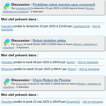
Discussion :
Problème robot piscine race crosover2
Par
Leamanon18
le dimanche 15 juin 2025 à 21h30 dans le forum
Filtration,
traitement et chauffage
- 3 réponses
Mot clef présent dans :
Question
postée le dimanche 15 juin 2025 à 21h30 par
Leamanon18
-
Voir le
message
Discussion :
Robot dolphin pleko
Par
Tango*
le lundi 09 juin 2025 à 20h53 dans le forum
Filtration, traitement et
chauffage
- 3 réponses
Mot clef présent dans :
Question
postée le lundi 09 juin 2025 à 20h53 par
Tango*
-
Voir le message
Réponse
postée le mardi 10 juin 2025 à 09h47 par
Tango*
-
Voir le message
Discussion :
Choix Robot de Piscine
Par
Elcangri01
le jeudi 22 mai 2025 à 16h29 dans le forum
Filtration, traitement et
chauffage
- 3 réponses
Mot clef présent dans :
Question
postée le jeudi 22 mai 2025 à 16h29 par
Elcangri01
-
Voir le message