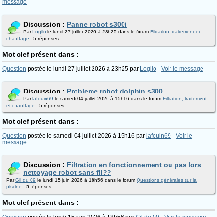
message
Discussion :
Panne robot s300i
Par
Logilo
le lundi 27 juillet 2026 à 23h25 dans le forum
Filtration, traitement et
chauffage
- 5 réponses
Mot clef présent dans :
Question
postée le lundi 27 juillet 2026 à 23h25 par
Logilo
-
Voir le message
Discussion :
Probleme robot dolphin s300
Par
lafouin69
le samedi 04 juillet 2026 à 15h16 dans le forum
Filtration, traitement
et chauffage
- 5 réponses
Mot clef présent dans :
Question
postée le samedi 04 juillet 2026 à 15h16 par
lafouin69
-
Voir le
message
Discussion :
Filtration en fonctionnement ou pas lors
nettoyage robot sans fil??
Par
Gil du 09
le lundi 15 juin 2026 à 18h56 dans le forum
Questions générales sur la
piscine
- 5 réponses
Mot clef présent dans :