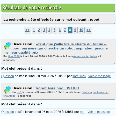
Résultats de votre recherche
La recherche a été effectuée sur le mot suivant : robot
<<
1
2
3
4
5
6
7
8
9
10
>>
Discussion :
--faut que j'aille lire la charte du forum --
pour ma mère qui cherche un robot aspirateur piscine
meilleur qualité prix
Par
flote2026
le lundi 18 mai 2026 à 18h03 dans le forum
Autour de la piscine
- 3
réponses
Mot clef présent dans :
Question
postée le lundi 18 mai 2026 à 18h03 par
flote2026
-
Voir le message
Discussion :
Robot Asralpool H5 DUO
Par
xrt1
le vendredi 06 mars 2026 à 13h51 dans le forum
Filtration, traitement et
chauffage
- 6 réponses
Mot clef présent dans :
Question
postée le vendredi 06 mars 2026 à 13h51 par
xrt1
-
Voir le message