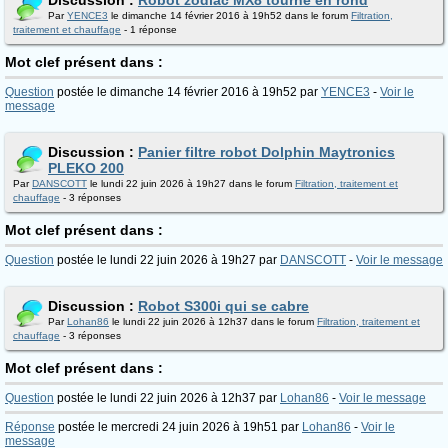
Discussion :
Robot zodiac MX8 tourne en rond
Par
YENCE3
le dimanche 14 février 2016 à 19h52 dans le forum
Filtration,
traitement et chauffage
- 1 réponse
Mot clef présent dans :
Question
postée le dimanche 14 février 2016 à 19h52 par
YENCE3
-
Voir le
message
Discussion :
Panier filtre robot Dolphin Maytronics
PLEKO 200
Par
DANSCOTT
le lundi 22 juin 2026 à 19h27 dans le forum
Filtration, traitement et
chauffage
- 3 réponses
Mot clef présent dans :
Question
postée le lundi 22 juin 2026 à 19h27 par
DANSCOTT
-
Voir le message
Discussion :
Robot S300i qui se cabre
Par
Lohan86
le lundi 22 juin 2026 à 12h37 dans le forum
Filtration, traitement et
chauffage
- 3 réponses
Mot clef présent dans :
Question
postée le lundi 22 juin 2026 à 12h37 par
Lohan86
-
Voir le message
Réponse
postée le mercredi 24 juin 2026 à 19h51 par
Lohan86
-
Voir le
message