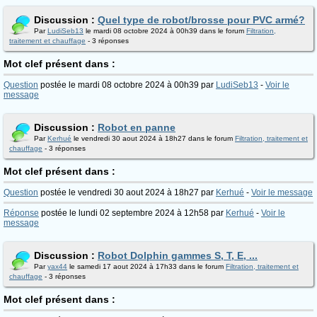
Discussion :
Quel type de robot/brosse pour PVC armé?
Par
LudiSeb13
le mardi 08 octobre 2024 à 00h39 dans le forum
Filtration,
traitement et chauffage
- 3 réponses
Mot clef présent dans :
Question
postée le mardi 08 octobre 2024 à 00h39 par
LudiSeb13
-
Voir le
message
Discussion :
Robot en panne
Par
Kerhué
le vendredi 30 aout 2024 à 18h27 dans le forum
Filtration, traitement et
chauffage
- 3 réponses
Mot clef présent dans :
Question
postée le vendredi 30 aout 2024 à 18h27 par
Kerhué
-
Voir le message
Réponse
postée le lundi 02 septembre 2024 à 12h58 par
Kerhué
-
Voir le
message
Discussion :
Robot Dolphin gammes S, T, E, ...
Par
yax44
le samedi 17 aout 2024 à 17h33 dans le forum
Filtration, traitement et
chauffage
- 3 réponses
Mot clef présent dans :