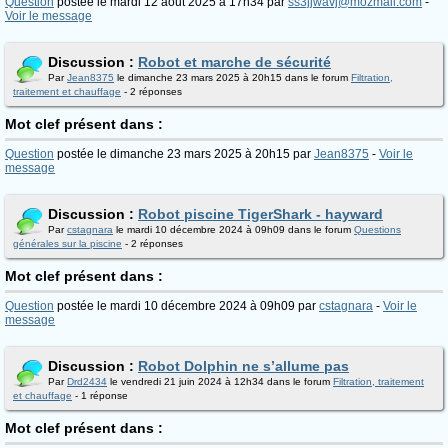
Question
postée le mardi 12 aout 2025 à 17h34 par
ss3jjwavj@mozmail.com
-
Voir le message
Discussion :
Robot et marche de sécurité
Par
Jean8375
le dimanche 23 mars 2025 à 20h15 dans le forum
Filtration,
traitement et chauffage
- 2 réponses
Mot clef présent dans :
Question
postée le dimanche 23 mars 2025 à 20h15 par
Jean8375
-
Voir le
message
Discussion :
Robot piscine TigerShark - hayward
Par
cstagnara
le mardi 10 décembre 2024 à 09h09 dans le forum
Questions
générales sur la piscine
- 2 réponses
Mot clef présent dans :
Question
postée le mardi 10 décembre 2024 à 09h09 par
cstagnara
-
Voir le
message
Discussion :
Robot Dolphin ne s’allume pas
Par
Drd2434
le vendredi 21 juin 2024 à 12h34 dans le forum
Filtration, traitement
et chauffage
- 1 réponse
Mot clef présent dans :