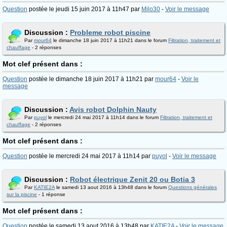
Question
postée le jeudi 15 juin 2017 à 11h47 par
Milo30
-
Voir le message
Discussion :
Probleme robot piscine
Par
mour64
le dimanche 18 juin 2017 à 11h21 dans le forum
Filtration, traitement et
chauffage
- 2 réponses
Mot clef présent dans :
Question
postée le dimanche 18 juin 2017 à 11h21 par
mour64
-
Voir le
message
Discussion :
Avis robot Dolphin Nauty
Par
puyol
le mercredi 24 mai 2017 à 11h14 dans le forum
Filtration, traitement et
chauffage
- 2 réponses
Mot clef présent dans :
Question
postée le mercredi 24 mai 2017 à 11h14 par
puyol
-
Voir le message
Discussion :
Robot électrique Zenit 20 ou Botia 3
Par
KATIE2A
le samedi 13 aout 2016 à 13h48 dans le forum
Questions générales
sur la piscine
- 1 réponse
Mot clef présent dans :
Question
postée le samedi 13 aout 2016 à 13h48 par
KATIE2A
-
Voir le message