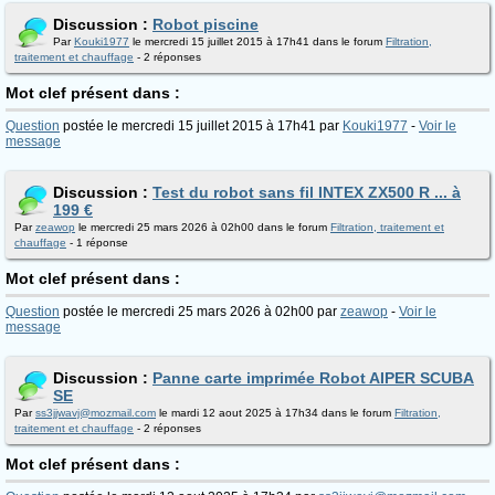
Discussion :
Robot piscine
Par
Kouki1977
le mercredi 15 juillet 2015 à 17h41 dans le forum
Filtration,
traitement et chauffage
- 2 réponses
Mot clef présent dans :
Question
postée le mercredi 15 juillet 2015 à 17h41 par
Kouki1977
-
Voir le
message
Discussion :
Test du robot sans fil INTEX ZX500 R ... à
199 €
Par
zeawop
le mercredi 25 mars 2026 à 02h00 dans le forum
Filtration, traitement et
chauffage
- 1 réponse
Mot clef présent dans :
Question
postée le mercredi 25 mars 2026 à 02h00 par
zeawop
-
Voir le
message
Discussion :
Panne carte imprimée Robot AIPER SCUBA
SE
Par
ss3jjwavj@mozmail.com
le mardi 12 aout 2025 à 17h34 dans le forum
Filtration,
traitement et chauffage
- 2 réponses
Mot clef présent dans :