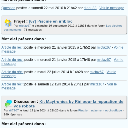
Question
postée le samedi 22 mai 2010 à 21h42 par
didou83
-
Voir le message
Projet :
[67] Piscine en irribloc
Par
mictaz67
le dimanche 16 septembre 2012 à 11h53 dans le forum
Les piscines
des membres
- 73 messages
Mot clef présent dans :
Article du récit
posté le mercredi 21 janvier 2015 à 17h52 par
mictaz67
-
Voir le
message
Article du récit
posté le mercredi 21 janvier 2015 à 17h48 par
mictaz67
-
Voir le
message
Article du récit
posté le mardi 22 juillet 2014 à 14h28 par
mictaz67
-
Voir le
message
Article du récit
posté le samedi 12 avril 2014 à 20h11 par
mictaz67
-
Voir le
message
Discussion :
Kit Maytronics by Riri pour la réparation de
vos robots
Par
riri7707
le lundi 17 juin 2024 à 21h20 dans le forum
Filtration, traitement et chauffage
-
199 réponses
Mot clef présent dans :