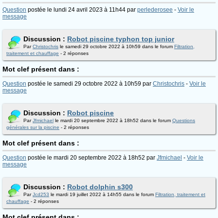
Question
postée le lundi 24 avril 2023 à 11h44 par
perlederosee
-
Voir le
message
Discussion :
Robot piscine typhon top junior
Par
Christochris
le samedi 29 octobre 2022 à 10h59 dans le forum
Filtration,
traitement et chauffage
- 2 réponses
Mot clef présent dans :
Question
postée le samedi 29 octobre 2022 à 10h59 par
Christochris
-
Voir le
message
Discussion :
Robot piscine
Par
Jfmichael
le mardi 20 septembre 2022 à 18h52 dans le forum
Questions
générales sur la piscine
- 2 réponses
Mot clef présent dans :
Question
postée le mardi 20 septembre 2022 à 18h52 par
Jfmichael
-
Voir le
message
Discussion :
Robot dolphin s300
Par
Jcd253
le mardi 19 juillet 2022 à 14h55 dans le forum
Filtration, traitement et
chauffage
- 2 réponses
Mot clef présent dans :