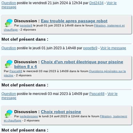
Question
postée le vendredi 21 juin 2024 à 12h34 par
Drd2434
-
Voir le
message
Discussion :
Eau trouble apres passage robot
Par
pepette9
le jeudi 01 juin 2023 à 14h48 dans le forum
Filtration, traitement et
chauffage
- 2 réponses
Mot clef présent dans :
Question
postée le jeudi 01 juin 2023 à 14h48 par
pepette9
-
Voir le message
Discussion :
Choix d'un robot électrique pour piscine
béton 8 x 4
Par
Pascal48
le mercredi 03 mai 2023 à 14h09 dans le forum
Questions générales sur la
piscine
- 2 réponses
Mot clef présent dans :
Question
postée le mercredi 03 mai 2023 à 14h09 par
Pascal48
-
Voir le
message
Discussion :
Choix robot piscine
Par
perlederosee
le lundi 24 avril 2023 à 11h44 dans le forum
Filtration, traitement
et chauffage
- 2 réponses
Mot clef présent dans :