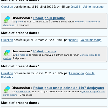
Question
postée le mardi 19 juillet 2022 à 14h55 par
Jcd253
-
Voir le message
Discussion :
Robot pour piscine
Par
psmarl
le jeudi 03 mars 2022 à 16h08 dans le forum
Filtration, traitement et
chauffage
- 2 réponses
Mot clef présent dans :
Question
postée le jeudi 03 mars 2022 à 16h08 par
psmarl
-
Voir le message
Discussion :
Robot piscine
Par
La milonga
le mardi 06 avril 2021 à 18h37 dans le forum
Construction de la
piscine
- 2 réponses
Mot clef présent dans :
Question
postée le mardi 06 avril 2021 à 18h37 par
La milonga
-
Voir le
message
Discussion :
Robot pour une piscine de 14x7 desjoyaux
Par
Liomonceaud
le lundi 01 juin 2020 à 13h54 dans le forum
Questions générales
sur la piscine
- 2 réponses
Mot clef présent dans :