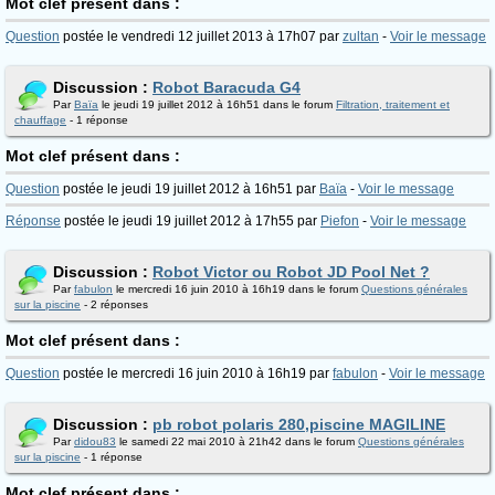
Mot clef présent dans :
Question
postée le vendredi 12 juillet 2013 à 17h07 par
zultan
-
Voir le message
Discussion :
Robot Baracuda G4
Par
Baïa
le jeudi 19 juillet 2012 à 16h51 dans le forum
Filtration, traitement et
chauffage
- 1 réponse
Mot clef présent dans :
Question
postée le jeudi 19 juillet 2012 à 16h51 par
Baïa
-
Voir le message
Réponse
postée le jeudi 19 juillet 2012 à 17h55 par
Piefon
-
Voir le message
Discussion :
Robot Victor ou Robot JD Pool Net ?
Par
fabulon
le mercredi 16 juin 2010 à 16h19 dans le forum
Questions générales
sur la piscine
- 2 réponses
Mot clef présent dans :
Question
postée le mercredi 16 juin 2010 à 16h19 par
fabulon
-
Voir le message
Discussion :
pb robot polaris 280,piscine MAGILINE
Par
didou83
le samedi 22 mai 2010 à 21h42 dans le forum
Questions générales
sur la piscine
- 1 réponse
Mot clef présent dans :