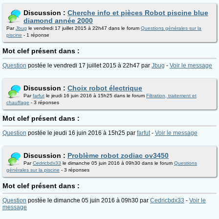
Discussion :
Cherche info et pièces Robot piscine blue
diamond année 2000
Par
Jbug
le vendredi 17 juillet 2015 à 22h47 dans le forum
Questions générales sur la
piscine
- 1 réponse
Mot clef présent dans :
Question
postée le vendredi 17 juillet 2015 à 22h47 par
Jbug
-
Voir le message
Discussion :
Choix robot électrique
Par
farfut
le jeudi 16 juin 2016 à 15h25 dans le forum
Filtration, traitement et
chauffage
- 3 réponses
Mot clef présent dans :
Question
postée le jeudi 16 juin 2016 à 15h25 par
farfut
-
Voir le message
Discussion :
Problème robot zodiac ov3450
Par
Cedricbdx33
le dimanche 05 juin 2016 à 09h30 dans le forum
Questions
générales sur la piscine
- 3 réponses
Mot clef présent dans :
Question
postée le dimanche 05 juin 2016 à 09h30 par
Cedricbdx33
-
Voir le
message