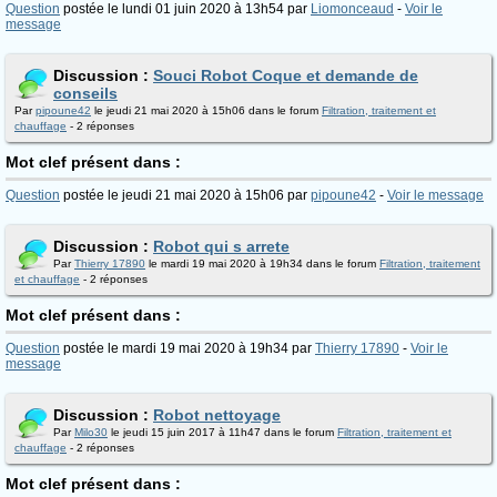
Question
postée le lundi 01 juin 2020 à 13h54 par
Liomonceaud
-
Voir le
message
Discussion :
Souci Robot Coque et demande de
conseils
Par
pipoune42
le jeudi 21 mai 2020 à 15h06 dans le forum
Filtration, traitement et
chauffage
- 2 réponses
Mot clef présent dans :
Question
postée le jeudi 21 mai 2020 à 15h06 par
pipoune42
-
Voir le message
Discussion :
Robot qui s arrete
Par
Thierry 17890
le mardi 19 mai 2020 à 19h34 dans le forum
Filtration, traitement
et chauffage
- 2 réponses
Mot clef présent dans :
Question
postée le mardi 19 mai 2020 à 19h34 par
Thierry 17890
-
Voir le
message
Discussion :
Robot nettoyage
Par
Milo30
le jeudi 15 juin 2017 à 11h47 dans le forum
Filtration, traitement et
chauffage
- 2 réponses
Mot clef présent dans :