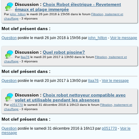
Discussion :
Choix Robot électrique - Revetement
émaux et plage immergée
Par
john_hilton
le mardi 26 juin 2018 à 15h56 dans le forum
Filtration, traitement et
chauffage
- 3 réponses
Mot clef présent dans :
Question
postée le mardi 26 juin 2018 à 15h56 par
john_hilton
-
Voir le message
Discussion :
Quel robot piscine?
Par
llaa76
le mardi 20 juin 2017 à 13h50 dans le forum
Filtration, traitement et
chauffage
- 3 réponses
Mot clef présent dans :
Question
postée le mardi 20 juin 2017 à 13h50 par
llaa76
-
Voir le message
Discussion :
Choix robot nettoyeur compatible avec
volet et utilisable pendant les absences
Par
p051770
le samedi 31 décembre 2016 à 16h13 dans le forum
Filtration, traitement et
chauffage
- 3 réponses
Mot clef présent dans :
Question
postée le samedi 31 décembre 2016 à 16h13 par
p051770
-
Voir le
message