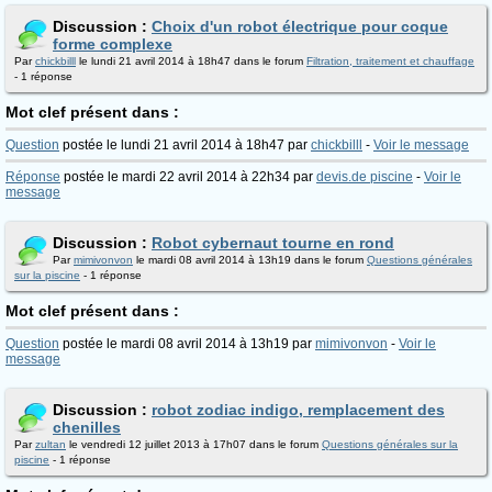
Discussion :
Choix d'un robot électrique pour coque
forme complexe
Par
chickbilll
le lundi 21 avril 2014 à 18h47 dans le forum
Filtration, traitement et chauffage
- 1 réponse
Mot clef présent dans :
Question
postée le lundi 21 avril 2014 à 18h47 par
chickbilll
-
Voir le message
Réponse
postée le mardi 22 avril 2014 à 22h34 par
devis.de piscine
-
Voir le
message
Discussion :
Robot cybernaut tourne en rond
Par
mimivonvon
le mardi 08 avril 2014 à 13h19 dans le forum
Questions générales
sur la piscine
- 1 réponse
Mot clef présent dans :
Question
postée le mardi 08 avril 2014 à 13h19 par
mimivonvon
-
Voir le
message
Discussion :
robot zodiac indigo, remplacement des
chenilles
Par
zultan
le vendredi 12 juillet 2013 à 17h07 dans le forum
Questions générales sur la
piscine
- 1 réponse