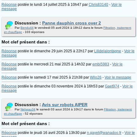
Réponse
postée le lundi 14 juillet 2025 à 10h47 par
Chris83140
-
Voir le
message
Discussion :
Panne dauphin cross over 2
Par
Bendu44
le vendredi 05 avril 2024 à 18h12 dans le forum
Filtration, traitement
et chauffage
- 103 réponses
Mot clef présent dans :
Réponse
postée le dimanche 29 juin 2025 à 22h17 par
Lilidelalontagne
-
Voir le
message
Réponse
postée le mercredi 21 mai 2025 à 14h32 par
embi5983
-
Voir le
message
Réponse
postée le samedi 17 mai 2025 à 21h38 par
Wilo26
-
Voir le message
Réponse
postée le dimanche 03 novembre 2024 à 16h53 par
Gaet974
-
Voir le
message
Discussion :
Avis sur robots AIPER
Par
Neheau34
le samedi 03 aout 2024 à 10h17 dans le forum
Filtration, traitement
et chauffage
- 52 réponses
Mot clef présent dans :
Réponse
postée le jeudi 16 avril 2026 à 13h30 par
n.gayet@wanadoo.fr
-
Voir le