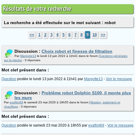
Résultats de votre recherche
La recherche a été effectuée sur le mot suivant : robot
<<
1
2
3
4
5
6
7
8
9
10
>>
Discussion :
Choix robot et finesse de filtration
Par
Margotte13
le lundi 13 juin 2022 à 11h41 dans le forum
Questions générales
sur la piscine
- 3 réponses
Mot clef présent dans :
Question
postée le lundi 13 juin 2022 à 11h41 par
Margotte13
-
Voir le message
Discussion :
Problème robot Dolphin S100, il monte plus
les murs
Par
evaflint69
le samedi 23 mai 2020 à 18h55 dans le forum
Filtration, traitement et
chauffage
- 3 réponses
Mot clef présent dans :
Question
postée le samedi 23 mai 2020 à 18h55 par
evaflint69
-
Voir le message