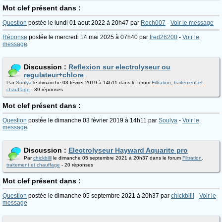
Mot clef présent dans :
Question
postée le lundi 01 aout 2022 à 20h47 par
Roch007
-
Voir le message
Réponse
postée le mercredi 14 mai 2025 à 07h40 par
fred26200
-
Voir le
message
Discussion :
Reflexion sur electrolyseur ou
regulateur+chlore
Par
Soulya
le dimanche 03 février 2019 à 14h11 dans le forum
Filtration, traitement et
chauffage
- 39 réponses
Mot clef présent dans :
Question
postée le dimanche 03 février 2019 à 14h11 par
Soulya
-
Voir le
message
Discussion :
Electrolyseur Hayward Aquarite pro
Par
chickbilll
le dimanche 05 septembre 2021 à 20h37 dans le forum
Filtration,
traitement et chauffage
- 20 réponses
Mot clef présent dans :
Question
postée le dimanche 05 septembre 2021 à 20h37 par
chickbilll
-
Voir le
message