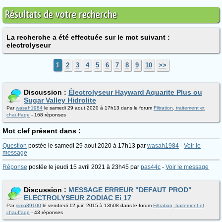
Résultats de votre recherche
La recherche a été effectuée sur le mot suivant :
electrolyseur
1
2
3
4
5
6
7
8
9
10
>>
Discussion :
Électrolyseur Hayward Aquarite Plus ou
Sugar Valley Hidrolite
Par
wasah1984
le samedi 29 aout 2020 à 17h13 dans le forum
Filtration, traitement et
chauffage
- 168 réponses
Mot clef présent dans :
Question
postée le samedi 29 aout 2020 à 17h13 par
wasah1984
-
Voir le
message
Réponse
postée le jeudi 15 avril 2021 à 23h45 par
pas44c
-
Voir le message
Discussion :
MESSAGE ERREUR "DEFAUT PROD"
ELECTROLYSEUR ZODIAC Ei 17
Par
simo89100
le vendredi 12 juin 2015 à 13h08 dans le forum
Filtration, traitement et
chauffage
- 43 réponses