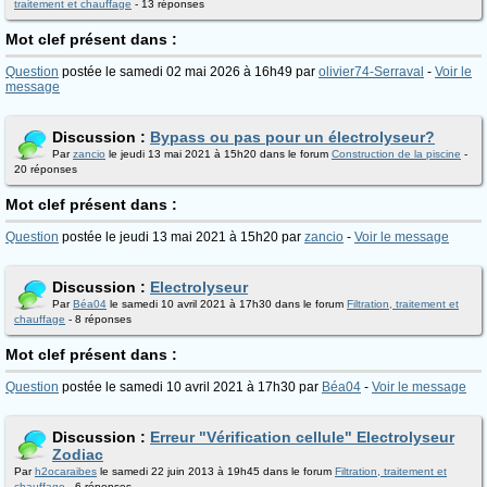
traitement et chauffage
- 13 réponses
Mot clef présent dans :
Question
postée le samedi 02 mai 2026 à 16h49 par
olivier74-Serraval
-
Voir le
message
Discussion :
Bypass ou pas pour un électrolyseur?
Par
zancio
le jeudi 13 mai 2021 à 15h20 dans le forum
Construction de la piscine
-
20 réponses
Mot clef présent dans :
Question
postée le jeudi 13 mai 2021 à 15h20 par
zancio
-
Voir le message
Discussion :
Electrolyseur
Par
Béa04
le samedi 10 avril 2021 à 17h30 dans le forum
Filtration, traitement et
chauffage
- 8 réponses
Mot clef présent dans :
Question
postée le samedi 10 avril 2021 à 17h30 par
Béa04
-
Voir le message
Discussion :
Erreur "Vérification cellule" Electrolyseur
Zodiac
Par
h2ocaraibes
le samedi 22 juin 2013 à 19h45 dans le forum
Filtration, traitement et
chauffage
- 6 réponses