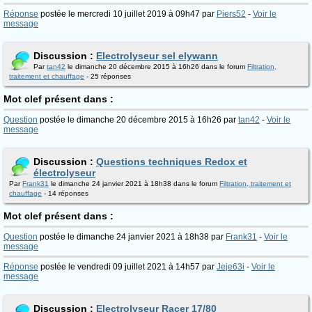
Réponse
postée le mercredi 10 juillet 2019 à 09h47 par
Piers52
-
Voir le
message
Discussion :
Electrolyseur sel elywann
Par
tan42
le dimanche 20 décembre 2015 à 16h26 dans le forum
Filtration,
traitement et chauffage
- 25 réponses
Mot clef présent dans :
Question
postée le dimanche 20 décembre 2015 à 16h26 par
tan42
-
Voir le
message
Discussion :
Questions techniques Redox et
électrolyseur
Par
Frank31
le dimanche 24 janvier 2021 à 18h38 dans le forum
Filtration, traitement et
chauffage
- 14 réponses
Mot clef présent dans :
Question
postée le dimanche 24 janvier 2021 à 18h38 par
Frank31
-
Voir le
message
Réponse
postée le vendredi 09 juillet 2021 à 14h57 par
Jeje63i
-
Voir le
message
Discussion :
Electrolyseur Racer 17/80