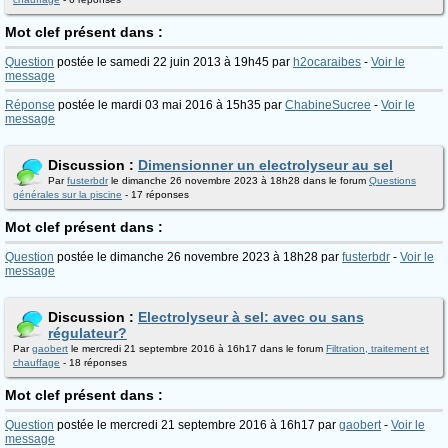
Mot clef présent dans :
Question
postée le samedi 22 juin 2013 à 19h45 par
h2ocaraibes
-
Voir le
message
Réponse
postée le mardi 03 mai 2016 à 15h35 par
ChabineSucree
-
Voir le
message
Discussion :
Dimensionner un electrolyseur au sel
Par
fusterbdr
le dimanche 26 novembre 2023 à 18h28 dans le forum
Questions
générales sur la piscine
- 17 réponses
Mot clef présent dans :
Question
postée le dimanche 26 novembre 2023 à 18h28 par
fusterbdr
-
Voir le
message
Discussion :
Electrolyseur à sel: avec ou sans
régulateur?
Par
gaobert
le mercredi 21 septembre 2016 à 16h17 dans le forum
Filtration, traitement et
chauffage
- 18 réponses
Mot clef présent dans :
Question
postée le mercredi 21 septembre 2016 à 16h17 par
gaobert
-
Voir le
message