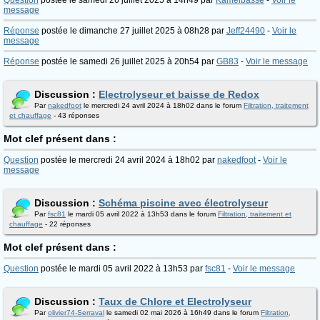
Question
postée le samedi 26 juillet 2025 à 14h49 par
Kamelbasse
-
Voir le
message
Réponse
postée le dimanche 27 juillet 2025 à 08h28 par
Jeff24490
-
Voir le
message
Réponse
postée le samedi 26 juillet 2025 à 20h54 par
GB83
-
Voir le message
Discussion :
Electrolyseur et baisse de Redox
Par
nakedfoot
le mercredi 24 avril 2024 à 18h02 dans le forum
Filtration, traitement
et chauffage
- 43 réponses
Mot clef présent dans :
Question
postée le mercredi 24 avril 2024 à 18h02 par
nakedfoot
-
Voir le
message
Discussion :
Schéma piscine avec électrolyseur
Par
fsc81
le mardi 05 avril 2022 à 13h53 dans le forum
Filtration, traitement et
chauffage
- 22 réponses
Mot clef présent dans :
Question
postée le mardi 05 avril 2022 à 13h53 par
fsc81
-
Voir le message
Discussion :
Taux de Chlore et Electrolyseur
Par
olivier74-Serraval
le samedi 02 mai 2026 à 16h49 dans le forum
Filtration,