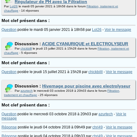
Régulateur de PH avec la Filtration
Par
Lol26
le mardi 05 janvier 2021 à 18h58 dans le forum
Filtration, traitement et
chauffage
- 14 réponses
Mot clef présent dans :
Question
postée le mardi 05 janvier 2021 à 18h58 par
Lol26
-
Voir le message
Discussion :
ACIDE CYANURIQUE et ELECTROLYSEUR
Par
chickbilll
le jeudi 15 juillet 2021 à 15h28 dans le forum
Filtration, traitement et
chauffage
- 5 réponses
Mot clef présent dans :
Question
postée le jeudi 15 juillet 2021 à 15h28 par
chickbilll
-
Voir le message
Discussion :
Hivernage pour piscine avec electrolyseur
Par
azurtech
le mercredi 03 octobre 2018 à 20h03 dans le forum
Filtration,
traitement et chauffage
- 25 réponses
Mot clef présent dans :
Question
postée le mercredi 03 octobre 2018 à 20h03 par
azurtech
-
Voir le
message
Réponse
postée le jeudi 04 octobre 2018 à 09h49 par
chri49
-
Voir le message
Réponse
postée le jeudi 04 octobre 2018 à 09h33 par
chri49
-
Voir le message