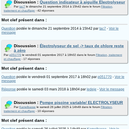
Discussion :
Question indicateur à aiguille Electrolyseur
Par
tac7
le dimanche 21 septembre 2014 à 15h42 dans le forum
Filtration,
traitement et chauffage
- 42 réponses
Mot clef présent dans :
Question
postée le dimanche 21 septembre 2014 à 15h42 par
tac7
-
Voir le
message
Discussion :
Électrolyseur de sel -> taux de chlore reste
à zéro
Par
p051770
le vendredi 01 septembre 2017 à 18h02 dans le forum
Filtration, traitement
et chauffage
- 17 réponses
Mot clef présent dans :
Question
postée le vendredi 01 septembre 2017 à 18h02 par
p051770
-
Voir le
message
Réponse
postée le samedi 03 mars 2018 à 18h04 par
ledeje
-
Voir le message
Discussion :
Pompe piscine variable/ ELECTROLYSEUR
Par
Kamelbasse
le samedi 26 juillet 2025 à 14h49 dans le forum
Filtration,
traitement et chauffage
- 10 réponses
Mot clef présent dans :