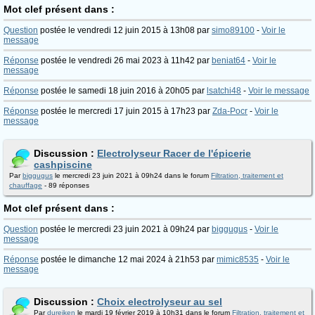
Mot clef présent dans :
Question
postée le vendredi 12 juin 2015 à 13h08 par
simo89100
-
Voir le
message
Réponse
postée le vendredi 26 mai 2023 à 11h42 par
beniat64
-
Voir le
message
Réponse
postée le samedi 18 juin 2016 à 20h05 par
lsatchi48
-
Voir le message
Réponse
postée le mercredi 17 juin 2015 à 17h23 par
Zda-Pocr
-
Voir le
message
Discussion :
Electrolyseur Racer de l'épicerie
cashpiscine
Par
biggugus
le mercredi 23 juin 2021 à 09h24 dans le forum
Filtration, traitement et
chauffage
- 89 réponses
Mot clef présent dans :
Question
postée le mercredi 23 juin 2021 à 09h24 par
biggugus
-
Voir le
message
Réponse
postée le dimanche 12 mai 2024 à 21h53 par
mimic8535
-
Voir le
message
Discussion :
Choix electrolyseur au sel
Par
dureiken
le mardi 19 février 2019 à 10h31 dans le forum
Filtration, traitement et