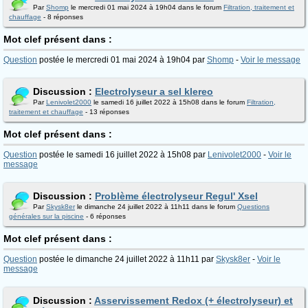
Par
Shomp
le mercredi 01 mai 2024 à 19h04 dans le forum
Filtration, traitement et
chauffage
- 8 réponses
Mot clef présent dans :
Question
postée le mercredi 01 mai 2024 à 19h04 par
Shomp
-
Voir le message
Discussion :
Electrolyseur a sel klereo
Par
Lenivolet2000
le samedi 16 juillet 2022 à 15h08 dans le forum
Filtration,
traitement et chauffage
- 13 réponses
Mot clef présent dans :
Question
postée le samedi 16 juillet 2022 à 15h08 par
Lenivolet2000
-
Voir le
message
Discussion :
Problème électrolyseur Regul' Xsel
Par
Skysk8er
le dimanche 24 juillet 2022 à 11h11 dans le forum
Questions
générales sur la piscine
- 6 réponses
Mot clef présent dans :
Question
postée le dimanche 24 juillet 2022 à 11h11 par
Skysk8er
-
Voir le
message
Discussion :
Asservissement Redox (+ électrolyseur) et