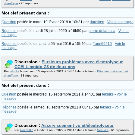
chauffage
- 95 réponses
Mot clef présent dans :
Question
postée le mardi 19 février 2019 à 10h31 par
dureiken
-
Voir le message
Réponse
postée le mardi 28 juillet 2020 à 16h50 par
pierre delarocca
-
Voir le
message
Réponse
postée le dimanche 05 mai 2019 à 15h40 par
Yann69210
-
Voir le
message
Discussion :
Plusieurs problèmes avec électrolyseur
CCEI Limpido Z3 de deux ans
Par
tekniks
le mercredi 15 septembre 2021 à 14h01 dans le forum
Filtration, traitement et
chauffage
- 38 réponses
Mot clef présent dans :
Question
postée le mercredi 15 septembre 2021 à 14h01 par
tekniks
-
Voir le
message
Réponse
postée le samedi 18 septembre 2021 à 08h15 par
tekniks
-
Voir le
message
Discussion :
Asservissement volet/électrolyseur
Par
Roch007
le lundi 01 aout 2022 à 20h47 dans le forum
Sécurité
- 61 réponses