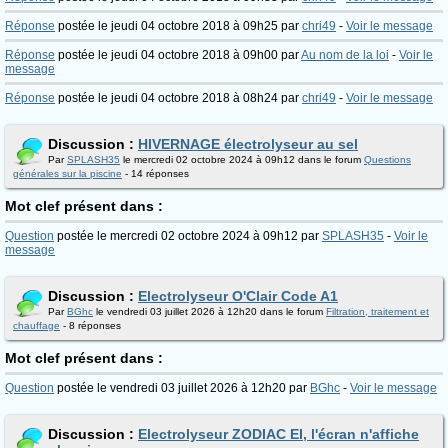
Réponse
postée le jeudi 04 octobre 2018 à 09h25 par
chri49
-
Voir le message
Réponse
postée le jeudi 04 octobre 2018 à 09h00 par
Au nom de la loi
-
Voir le
message
Réponse
postée le jeudi 04 octobre 2018 à 08h24 par
chri49
-
Voir le message
Discussion :
HIVERNAGE électrolyseur au sel
Par
SPLASH35
le mercredi 02 octobre 2024 à 09h12 dans le forum
Questions
générales sur la piscine
- 14 réponses
Mot clef présent dans :
Question
postée le mercredi 02 octobre 2024 à 09h12 par
SPLASH35
-
Voir le
message
Discussion :
Electrolyseur O'Clair Code A1
Par
BGhc
le vendredi 03 juillet 2026 à 12h20 dans le forum
Filtration, traitement et
chauffage
- 8 réponses
Mot clef présent dans :
Question
postée le vendredi 03 juillet 2026 à 12h20 par
BGhc
-
Voir le message
Discussion :
Electrolyseur ZODIAC EI, l'écran n'affiche