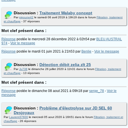
Discussion :
Traitement Walaby concept
Par
pipoune42
le samedi 06 avril 2019 à 19h19 dans le forum
Filtration, traitement
et chauffage
- 37 réponses
Mot clef présent dans :
Réponse
postée le mercredi 28 décembre 2022 à 02h54 par
BLEU AUSTRAL
974
-
Voir le message
Réponse
postée le mardi 01 juin 2021 à 21h53 par
Benlie
-
Voir le message
Discussion :
Détection débit zelia zlt 25
Par
Ju738
le dimanche 26 juillet 2020 à 11h31 dans le forum
Filtration, traitement
et chauffage
- 13 réponses
Mot clef présent dans :
Réponse
postée le dimanche 08 aout 2021 à 09h18 par
serge_78
-
Voir le
message
Discussion :
Problème d'électrolyse sur JD SEL 60
Desjoyaux
Par
Laurent37600
le mercredi 05 aout 2020 à 16h51 dans le forum
Filtration, traitement et
chauffage
- 26 réponses