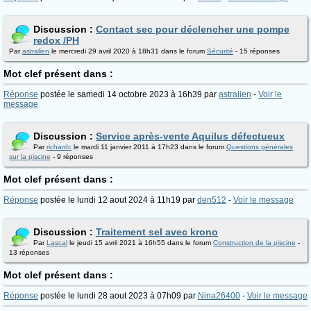
Discussion :
Contact sec pour déclencher une pompe
redox /PH
Par
astralien
le mercredi 29 avril 2020 à 18h31 dans le forum
Sécurité
- 15 réponses
Mot clef présent dans :
Réponse
postée le samedi 14 octobre 2023 à 16h39 par
astralien
-
Voir le
message
Discussion :
Service après-vente Aquilus défectueux
Par
richardc
le mardi 11 janvier 2011 à 17h23 dans le forum
Questions générales
sur la piscine
- 9 réponses
Mot clef présent dans :
Réponse
postée le lundi 12 aout 2024 à 11h19 par
den512
-
Voir le message
Discussion :
Traitement sel avec krono
Par
Lascal
le jeudi 15 avril 2021 à 16h55 dans le forum
Construction de la piscine
-
13 réponses
Mot clef présent dans :
Réponse
postée le lundi 28 aout 2023 à 07h09 par
Nina26400
-
Voir le message