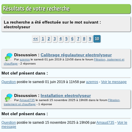
Résultats de votre recherche
La recherche a été effectuée sur le mot suivant :
electrolyseur
<<
1
2
3
4
5
6
7
8
9
10
Discussion :
Calibrage régulauteur electrolyseur
Par
azerros
le samedi 01 juin 2019 à 11h58 dans le forum
Filtration, traitement et
chauffage
- 2 réponses
Mot clef présent dans :
Question
postée le samedi 01 juin 2019 à 11h58 par
azerros
-
Voir le message
Discussion :
Installation electrolyseur
Par
Arnaud735
le samedi 15 novembre 2025 à 19h06 dans le forum
Filtration,
traitement et chauffage
- 1 réponse
Mot clef présent dans :
Question
postée le samedi 15 novembre 2025 à 19h06 par
Arnaud735
-
Voir le
message