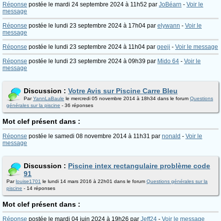
Réponse
postée le mardi 24 septembre 2024 à 11h52 par
JoBéarn
-
Voir le
message
Réponse
postée le lundi 23 septembre 2024 à 17h04 par
elywann
-
Voir le
message
Réponse
postée le lundi 23 septembre 2024 à 11h04 par
geeji
-
Voir le message
Réponse
postée le lundi 23 septembre 2024 à 09h39 par
Mido 64
-
Voir le
message
Discussion :
Votre Avis sur Piscine Carre Bleu
Par
YannLaBaule
le mercredi 05 novembre 2014 à 18h34 dans le forum
Questions
générales sur la piscine
- 36 réponses
Mot clef présent dans :
Réponse
postée le samedi 08 novembre 2014 à 11h31 par
nonald
-
Voir le
message
Discussion :
Piscine intex rectangulaire problème code
91
Par
louise1701
le lundi 14 mars 2016 à 22h01 dans le forum
Questions générales sur la
piscine
- 14 réponses
Mot clef présent dans :
Réponse
postée le mardi 04 juin 2024 à 19h26 par
Jeff24
-
Voir le message