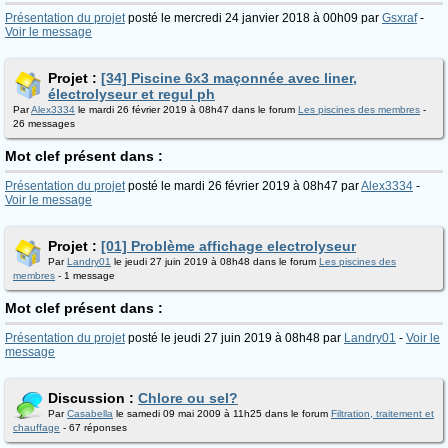
Présentation du projet
posté le mercredi 24 janvier 2018 à 00h09 par
Gsxraf
-
Voir le message
Projet :
[34] Piscine 6x3 maçonnée avec liner,
électrolyseur et regul ph
Par
Alex3334
le mardi 26 février 2019 à 08h47 dans le forum
Les piscines des membres
-
26 messages
Mot clef présent dans :
Présentation du projet
posté le mardi 26 février 2019 à 08h47 par
Alex3334
-
Voir le message
Projet :
[01] Problème affichage electrolyseur
Par
Landry01
le jeudi 27 juin 2019 à 08h48 dans le forum
Les piscines des
membres
- 1 message
Mot clef présent dans :
Présentation du projet
posté le jeudi 27 juin 2019 à 08h48 par
Landry01
-
Voir le
message
Discussion :
Chlore ou sel?
Par
Casabella
le samedi 09 mai 2009 à 11h25 dans le forum
Filtration, traitement et
chauffage
- 67 réponses