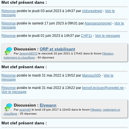
Mot clef présent dans :
Réponse
postée le jeudi 03 aout 2023 à 14h37 par
chèvreetmiel
-
Voir le
message
Réponse
postée le samedi 17 juin 2023 à 09h31 par
Alanparsonprojet
-
Voir le
message
Réponse
postée le jeudi 01 juin 2023 à 14h37 par
CHP11
-
Voir le message
Discussion :
ORP et stabilisant
Par
Jeremy38570
le mercredi 16 juin 2021 à 17h42 dans le forum
Filtration,
traitement et chauffage
- 34 réponses
Mot clef présent dans :
Réponse
postée le mardi 31 mai 2022 à 13h52 par
Manouch00
-
Voir le
message
Réponse
postée le mardi 31 mai 2022 à 13h22 par
benoit.lecluse@cegetel.ne
-
Voir le message
Discussion :
Elywann
Par
azerty40
le lundi 19 juin 2017 à 11h43 dans le forum
Filtration, traitement et
chauffage
- 35 réponses
Mot clef présent dans :