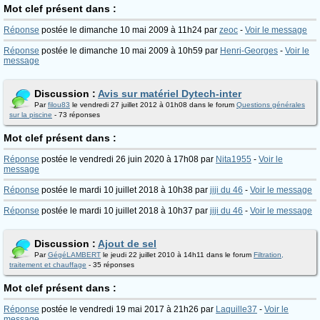
Mot clef présent dans :
Réponse
postée le dimanche 10 mai 2009 à 11h24 par
zeoc
-
Voir le message
Réponse
postée le dimanche 10 mai 2009 à 10h59 par
Henri-Georges
-
Voir le
message
Discussion :
Avis sur matériel Dytech-inter
Par
filou83
le vendredi 27 juillet 2012 à 01h08 dans le forum
Questions générales
sur la piscine
- 73 réponses
Mot clef présent dans :
Réponse
postée le vendredi 26 juin 2020 à 17h08 par
Nita1955
-
Voir le
message
Réponse
postée le mardi 10 juillet 2018 à 10h38 par
jiji du 46
-
Voir le message
Réponse
postée le mardi 10 juillet 2018 à 10h37 par
jiji du 46
-
Voir le message
Discussion :
Ajout de sel
Par
GégéLAMBERT
le jeudi 22 juillet 2010 à 14h11 dans le forum
Filtration,
traitement et chauffage
- 35 réponses
Mot clef présent dans :
Réponse
postée le vendredi 19 mai 2017 à 21h26 par
Laquille37
-
Voir le
message