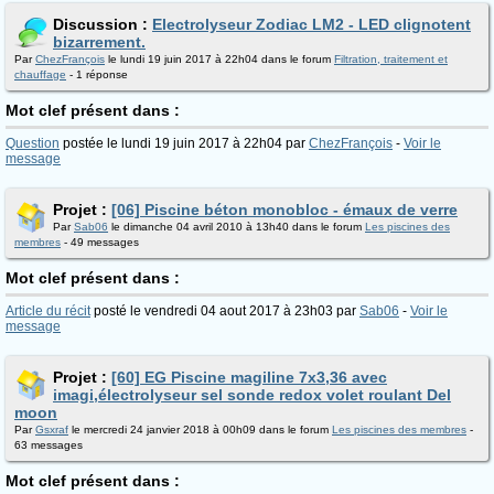
Discussion :
Electrolyseur Zodiac LM2 - LED clignotent
bizarrement.
Par
ChezFrançois
le lundi 19 juin 2017 à 22h04 dans le forum
Filtration, traitement et
chauffage
- 1 réponse
Mot clef présent dans :
Question
postée le lundi 19 juin 2017 à 22h04 par
ChezFrançois
-
Voir le
message
Projet :
[06] Piscine béton monobloc - émaux de verre
Par
Sab06
le dimanche 04 avril 2010 à 13h40 dans le forum
Les piscines des
membres
- 49 messages
Mot clef présent dans :
Article du récit
posté le vendredi 04 aout 2017 à 23h03 par
Sab06
-
Voir le
message
Projet :
[60] EG Piscine magiline 7x3,36 avec
imagi,électrolyseur sel sonde redox volet roulant Del
moon
Par
Gsxraf
le mercredi 24 janvier 2018 à 00h09 dans le forum
Les piscines des membres
-
63 messages
Mot clef présent dans :