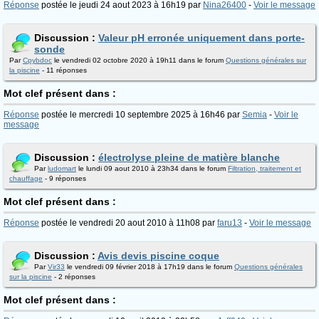
Réponse
postée le jeudi 24 aout 2023 à 16h19 par
Nina26400
-
Voir le message
Discussion :
Valeur pH erronée uniquement dans porte-
sonde
Par
Cpybdoc
le vendredi 02 octobre 2020 à 19h11 dans le forum
Questions générales sur
la piscine
- 11 réponses
Mot clef présent dans :
Réponse
postée le mercredi 10 septembre 2025 à 16h46 par
Semia
-
Voir le
message
Discussion :
électrolyse pleine de matière blanche
Par
ludomart
le lundi 09 aout 2010 à 23h34 dans le forum
Filtration, traitement et
chauffage
- 9 réponses
Mot clef présent dans :
Réponse
postée le vendredi 20 aout 2010 à 11h08 par
faru13
-
Voir le message
Discussion :
Avis devis piscine coque
Par
Vir33
le vendredi 09 février 2018 à 17h19 dans le forum
Questions générales
sur la piscine
- 2 réponses
Mot clef présent dans :