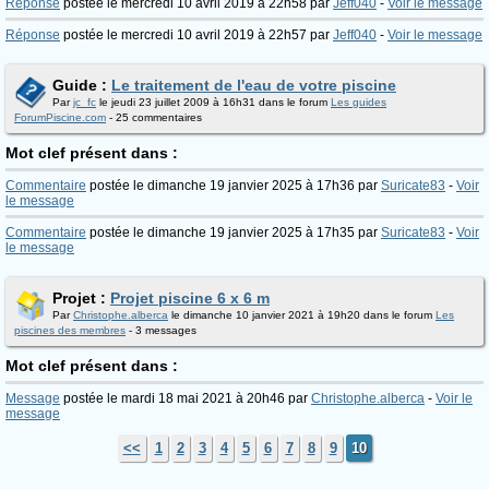
Réponse
postée le mercredi 10 avril 2019 à 22h58 par
Jeff040
-
Voir le message
Réponse
postée le mercredi 10 avril 2019 à 22h57 par
Jeff040
-
Voir le message
Guide :
Le traitement de l'eau de votre piscine
Par
jc_fc
le jeudi 23 juillet 2009 à 16h31 dans le forum
Les guides
ForumPiscine.com
- 25 commentaires
Mot clef présent dans :
Commentaire
postée le dimanche 19 janvier 2025 à 17h36 par
Suricate83
-
Voir
le message
Commentaire
postée le dimanche 19 janvier 2025 à 17h35 par
Suricate83
-
Voir
le message
Projet :
Projet piscine 6 x 6 m
Par
Christophe.alberca
le dimanche 10 janvier 2021 à 19h20 dans le forum
Les
piscines des membres
- 3 messages
Mot clef présent dans :
Message
postée le mardi 18 mai 2021 à 20h46 par
Christophe.alberca
-
Voir le
message
<<
1
2
3
4
5
6
7
8
9
10