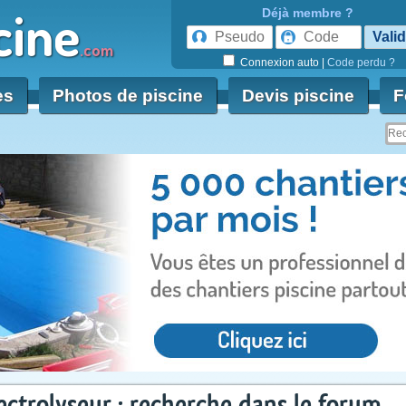
cine
Déjà membre ?
.com
Connexion auto
|
Code perdu ?
es
Photos de piscine
Devis piscine
F
ectrolyseur : recherche dans le forum