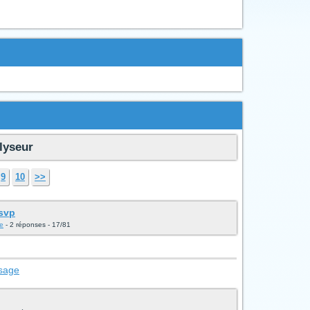
olyseur
9
10
>>
 svp
ne
- 2 réponses - 17/81
ssage