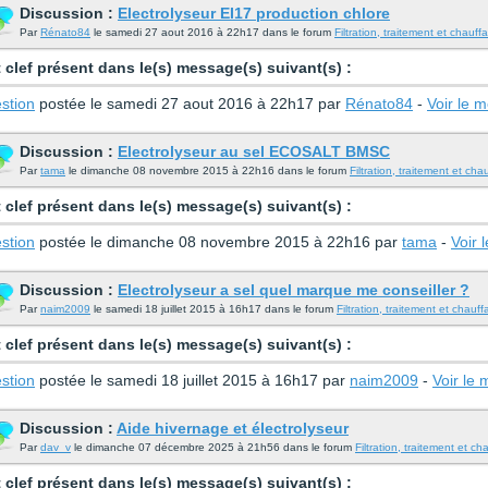
Discussion :
Electrolyseur EI17 production chlore
Par
Rénato84
le samedi 27 aout 2016 à 22h17 dans le forum
Filtration, traitement et chauff
 clef présent dans le(s) message(s) suivant(s) :
stion
postée le samedi 27 aout 2016 à 22h17 par
Rénato84
-
Voir le 
Discussion :
Electrolyseur au sel ECOSALT BMSC
Par
tama
le dimanche 08 novembre 2015 à 22h16 dans le forum
Filtration, traitement et cha
 clef présent dans le(s) message(s) suivant(s) :
stion
postée le dimanche 08 novembre 2015 à 22h16 par
tama
-
Voir 
Discussion :
Electrolyseur a sel quel marque me conseiller ?
Par
naim2009
le samedi 18 juillet 2015 à 16h17 dans le forum
Filtration, traitement et chauf
 clef présent dans le(s) message(s) suivant(s) :
stion
postée le samedi 18 juillet 2015 à 16h17 par
naim2009
-
Voir le
Discussion :
Aide hivernage et électrolyseur
Par
dav_v
le dimanche 07 décembre 2025 à 21h56 dans le forum
Filtration, traitement et c
 clef présent dans le(s) message(s) suivant(s) :