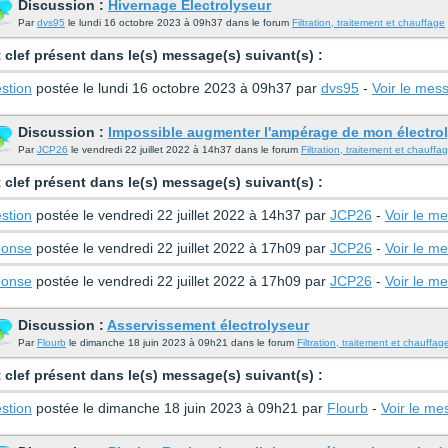
Discussion :
Hivernage Électrolyseur
Par
dvs95
le lundi 16 octobre 2023 à 09h37 dans le forum
Filtration, traitement et chauffage
 clef présent dans le(s) message(s) suivant(s) :
stion
postée le lundi 16 octobre 2023 à 09h37 par
dvs95
-
Voir le mes
Discussion :
Impossible augmenter l'ampérage de mon électro
Par
JCP26
le vendredi 22 juillet 2022 à 14h37 dans le forum
Filtration, traitement et chauffa
 clef présent dans le(s) message(s) suivant(s) :
stion
postée le vendredi 22 juillet 2022 à 14h37 par
JCP26
-
Voir le m
onse
postée le vendredi 22 juillet 2022 à 17h09 par
JCP26
-
Voir le m
onse
postée le vendredi 22 juillet 2022 à 17h09 par
JCP26
-
Voir le m
Discussion :
Asservissement électrolyseur
Par
Flourb
le dimanche 18 juin 2023 à 09h21 dans le forum
Filtration, traitement et chauffag
 clef présent dans le(s) message(s) suivant(s) :
stion
postée le dimanche 18 juin 2023 à 09h21 par
Flourb
-
Voir le m