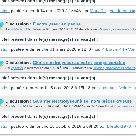
 clef présent dans le(s) message(s) suivant(s) :
stion
postée le jeudi 14 mai 2020 à 18h45 par
Mario09
-
Voir le mess
Discussion :
Électrolyseur en panne
Par
44Xavier44
le dimanche 01 mars 2020 à 12h37 dans le forum
Filtration, traitement et c
 clef présent dans le(s) message(s) suivant(s) :
stion
postée le dimanche 01 mars 2020 à 12h37 par
44Xavier44
-
Voi
Discussion :
Choix electrolyseur au sel et pompe variable
Par
cpasmoi
le mercredi 15 aout 2018 à 15h18 dans le forum
Filtration, traitement et chauff
 clef présent dans le(s) message(s) suivant(s) :
stion
postée le mercredi 15 aout 2018 à 15h18 par
cpasmoi
-
Voir le 
Discussion :
Garantie électrolyseur à sel hors pièces d'usure
Par
bbrator1973
le dimanche 16 octobre 2016 à 08h20 dans le forum
Filtration, traitement 
 clef présent dans le(s) message(s) suivant(s) :
stion
postée le dimanche 16 octobre 2016 à 08h20 par
bbrator1973
-