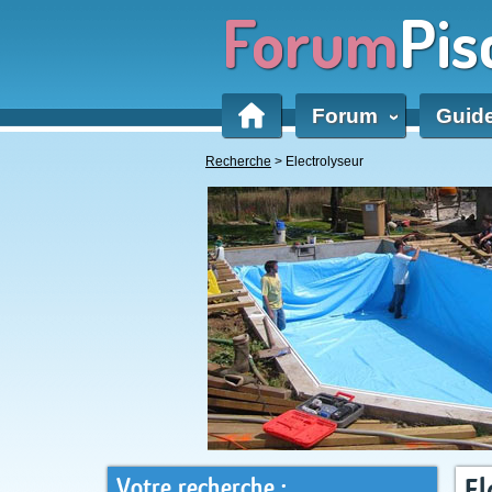
Forum
Pis
Forum
Guid
‹
Recherche
> Electrolyseur
Votre recherche :
El