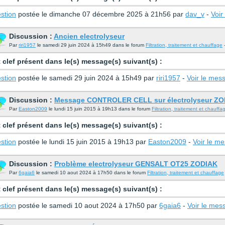
stion
postée le dimanche 07 décembre 2025 à 21h56 par
dav_v
-
Voir
Discussion :
Ancien electrolyseur
Par
riri1957
le samedi 29 juin 2024 à 15h49 dans le forum
Filtration, traitement et chauffage
-
 clef présent dans le(s) message(s) suivant(s) :
stion
postée le samedi 29 juin 2024 à 15h49 par
riri1957
-
Voir le mes
Discussion :
Message CONTROLER CELL sur électrolyseur ZO
Par
Easton2009
le lundi 15 juin 2015 à 19h13 dans le forum
Filtration, traitement et chauffa
 clef présent dans le(s) message(s) suivant(s) :
stion
postée le lundi 15 juin 2015 à 19h13 par
Easton2009
-
Voir le m
Discussion :
Problème electrolyseur GENSALT OT25 ZODIAK
Par
6gaia6
le samedi 10 aout 2024 à 17h50 dans le forum
Filtration, traitement et chauffage
 clef présent dans le(s) message(s) suivant(s) :
stion
postée le samedi 10 aout 2024 à 17h50 par
6gaia6
-
Voir le mes