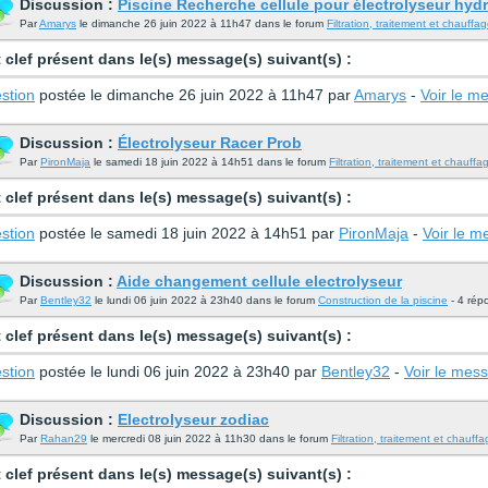
Discussion :
Piscine Recherche cellule pour électrolyseur hydr
Par
Amarys
le dimanche 26 juin 2022 à 11h47 dans le forum
Filtration, traitement et chauffa
 clef présent dans le(s) message(s) suivant(s) :
stion
postée le dimanche 26 juin 2022 à 11h47 par
Amarys
-
Voir le m
Discussion :
Électrolyseur Racer Prob
Par
PironMaja
le samedi 18 juin 2022 à 14h51 dans le forum
Filtration, traitement et chauffa
 clef présent dans le(s) message(s) suivant(s) :
stion
postée le samedi 18 juin 2022 à 14h51 par
PironMaja
-
Voir le 
Discussion :
Aide changement cellule electrolyseur
Par
Bentley32
le lundi 06 juin 2022 à 23h40 dans le forum
Construction de la piscine
- 4 rép
 clef présent dans le(s) message(s) suivant(s) :
stion
postée le lundi 06 juin 2022 à 23h40 par
Bentley32
-
Voir le mes
Discussion :
Electrolyseur zodiac
Par
Rahan29
le mercredi 08 juin 2022 à 11h30 dans le forum
Filtration, traitement et chauff
 clef présent dans le(s) message(s) suivant(s) :