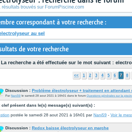
 résultats trouvés sur ForumPiscine.com
mbre correspondant à votre recherche :
electrolyseur au sel
sultats de votre recherche
La recherche a été effectuée sur le mot suivant : electr
<<
1
2
3
4
5
6
7
8
Discussion :
Problème électrolyseur + traitement en attendant
Par
Nani59
le samedi 28 aout 2021 à 16h01 dans le forum
Questions générales sur la pisci
 clef présent dans le(s) message(s) suivant(s) :
stion
postée le samedi 28 aout 2021 à 16h01 par
Nani59
-
Voir le me
Discussion :
Redox baisse électrolyseur en marche