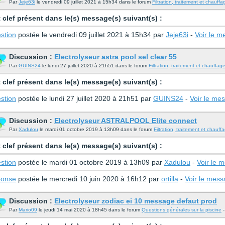
Par
Jeje63i
le vendredi 09 juillet 2021 à 15h34 dans le forum
Filtration, traitement et chauffa
 clef présent dans le(s) message(s) suivant(s) :
stion
postée le vendredi 09 juillet 2021 à 15h34 par
Jeje63i
-
Voir le 
Discussion :
Electrolyseur astra pool sel clear 55
Par
GUINS24
le lundi 27 juillet 2020 à 21h51 dans le forum
Filtration, traitement et chauffag
 clef présent dans le(s) message(s) suivant(s) :
stion
postée le lundi 27 juillet 2020 à 21h51 par
GUINS24
-
Voir le me
Discussion :
Electrolyseur ASTRALPOOL Elite connect
Par
Xadulou
le mardi 01 octobre 2019 à 13h09 dans le forum
Filtration, traitement et chauff
 clef présent dans le(s) message(s) suivant(s) :
stion
postée le mardi 01 octobre 2019 à 13h09 par
Xadulou
-
Voir le 
onse
postée le mercredi 10 juin 2020 à 16h12 par
ortilla
-
Voir le mes
Discussion :
Electrolyseur zodiac ei 10 message defaut prod
Par
Mario09
le jeudi 14 mai 2020 à 18h45 dans le forum
Questions générales sur la piscine
-