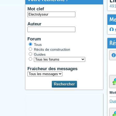
491
Mot clef
Me
Auteur
Forum
Ré
Tous
Récits de construction
Guides
Fraicheur des messages
Mot
Que