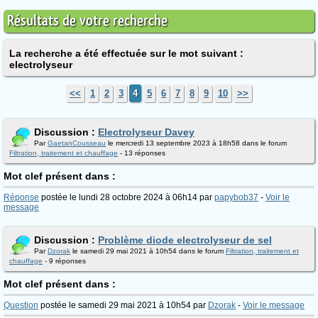
Résultats de votre recherche
La recherche a été effectuée sur le mot suivant :
electrolyseur
<<
1
2
3
4
5
6
7
8
9
10
>>
Discussion :
Electrolyseur Davey
Par
GaetanCousseau
le mercredi 13 septembre 2023 à 18h58 dans le forum
Filtration, traitement et chauffage
- 13 réponses
Mot clef présent dans :
Réponse
postée le lundi 28 octobre 2024 à 06h14 par
papybob37
-
Voir le
message
Discussion :
Problème diode electrolyseur de sel
Par
Dzorak
le samedi 29 mai 2021 à 10h54 dans le forum
Filtration, traitement et
chauffage
- 9 réponses
Mot clef présent dans :
Question
postée le samedi 29 mai 2021 à 10h54 par
Dzorak
-
Voir le message