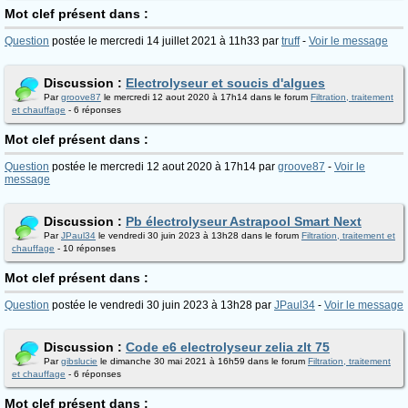
Mot clef présent dans :
Question
postée le mercredi 14 juillet 2021 à 11h33 par
truff
-
Voir le message
Discussion :
Electrolyseur et soucis d'algues
Par
groove87
le mercredi 12 aout 2020 à 17h14 dans le forum
Filtration, traitement
et chauffage
- 6 réponses
Mot clef présent dans :
Question
postée le mercredi 12 aout 2020 à 17h14 par
groove87
-
Voir le
message
Discussion :
Pb électrolyseur Astrapool Smart Next
Par
JPaul34
le vendredi 30 juin 2023 à 13h28 dans le forum
Filtration, traitement et
chauffage
- 10 réponses
Mot clef présent dans :
Question
postée le vendredi 30 juin 2023 à 13h28 par
JPaul34
-
Voir le message
Discussion :
Code e6 electrolyseur zelia zlt 75
Par
gibslucie
le dimanche 30 mai 2021 à 16h59 dans le forum
Filtration, traitement
et chauffage
- 6 réponses
Mot clef présent dans :