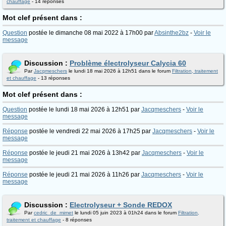
chauffage
- 14 réponses
Mot clef présent dans :
Question
postée le dimanche 08 mai 2022 à 17h00 par
Absinthe2bz
-
Voir le
message
Discussion :
Problème électrolyseur Calycia 60
Par
Jacqmeschers
le lundi 18 mai 2026 à 12h51 dans le forum
Filtration, traitement
et chauffage
- 13 réponses
Mot clef présent dans :
Question
postée le lundi 18 mai 2026 à 12h51 par
Jacqmeschers
-
Voir le
message
Réponse
postée le vendredi 22 mai 2026 à 17h25 par
Jacqmeschers
-
Voir le
message
Réponse
postée le jeudi 21 mai 2026 à 13h42 par
Jacqmeschers
-
Voir le
message
Réponse
postée le jeudi 21 mai 2026 à 11h26 par
Jacqmeschers
-
Voir le
message
Discussion :
Electrolyseur + Sonde REDOX
Par
cedric_de_mimet
le lundi 05 juin 2023 à 01h24 dans le forum
Filtration,
traitement et chauffage
- 8 réponses