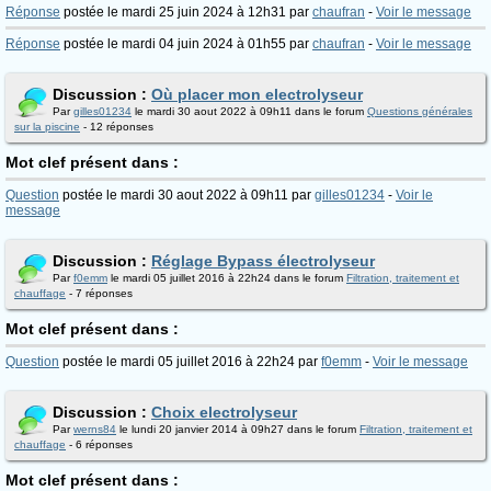
Réponse
postée le mardi 25 juin 2024 à 12h31 par
chaufran
-
Voir le message
Réponse
postée le mardi 04 juin 2024 à 01h55 par
chaufran
-
Voir le message
Discussion :
Où placer mon electrolyseur
Par
gilles01234
le mardi 30 aout 2022 à 09h11 dans le forum
Questions générales
sur la piscine
- 12 réponses
Mot clef présent dans :
Question
postée le mardi 30 aout 2022 à 09h11 par
gilles01234
-
Voir le
message
Discussion :
Réglage Bypass électrolyseur
Par
f0emm
le mardi 05 juillet 2016 à 22h24 dans le forum
Filtration, traitement et
chauffage
- 7 réponses
Mot clef présent dans :
Question
postée le mardi 05 juillet 2016 à 22h24 par
f0emm
-
Voir le message
Discussion :
Choix electrolyseur
Par
werns84
le lundi 20 janvier 2014 à 09h27 dans le forum
Filtration, traitement et
chauffage
- 6 réponses
Mot clef présent dans :