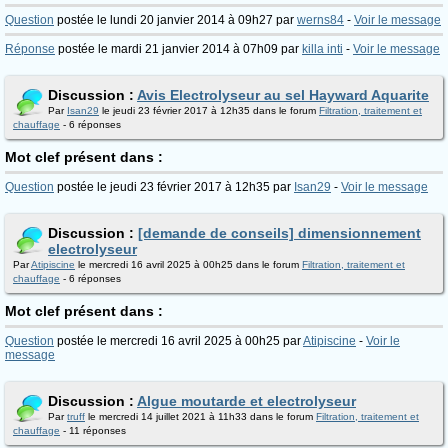
Question
postée le lundi 20 janvier 2014 à 09h27 par
werns84
-
Voir le message
Réponse
postée le mardi 21 janvier 2014 à 07h09 par
killa inti
-
Voir le message
Discussion :
Avis Electrolyseur au sel Hayward Aquarite
Par
Isan29
le jeudi 23 février 2017 à 12h35 dans le forum
Filtration, traitement et
chauffage
- 6 réponses
Mot clef présent dans :
Question
postée le jeudi 23 février 2017 à 12h35 par
Isan29
-
Voir le message
Discussion :
[demande de conseils] dimensionnement
electrolyseur
Par
Atipiscine
le mercredi 16 avril 2025 à 00h25 dans le forum
Filtration, traitement et
chauffage
- 6 réponses
Mot clef présent dans :
Question
postée le mercredi 16 avril 2025 à 00h25 par
Atipiscine
-
Voir le
message
Discussion :
Algue moutarde et electrolyseur
Par
truff
le mercredi 14 juillet 2021 à 11h33 dans le forum
Filtration, traitement et
chauffage
- 11 réponses