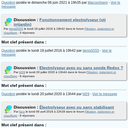
Question
postée le dimanche 06 juin 2021 à 19h35 par
Marconilsem
-
Voir le
message
Discussion :
Fonctionnement electrolyseur (sti
irrijardin)
Par
denis5555
le lundi 18 juillet 2016 à 19h42 dans le forum
Filtration, traitement et
chauffage
- 3 réponses
Mot clef présent dans :
Question
postée le lundi 18 juillet 2016 à 19h42 par
denis5555
-
Voir le
message
Discussion :
Electrolyseur avec ou sans sonde Redox ?
Par
bf29
le lundi 20 juillet 2020 à 13h44 dans le forum
Filtration, traitement et
chauffage
- 9 réponses
Mot clef présent dans :
Question
postée le lundi 20 juillet 2020 à 13h44 par
bf29
-
Voir le message
Discussion :
Électrolyseur avec ou sans stabilisant
Par
faco
le lundi 09 avril 2018 à 22h28 dans le forum
Filtration, traitement et
chauffage
- 9 réponses
Mot clef présent dans :