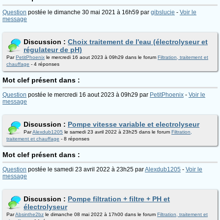
Question
postée le dimanche 30 mai 2021 à 16h59 par
gibslucie
-
Voir le
message
Discussion :
Choix traitement de l'eau (électrolyseur et
régulateur de pH)
Par
PetitPhoenix
le mercredi 16 aout 2023 à 09h29 dans le forum
Filtration, traitement et
chauffage
- 4 réponses
Mot clef présent dans :
Question
postée le mercredi 16 aout 2023 à 09h29 par
PetitPhoenix
-
Voir le
message
Discussion :
Pompe vitesse variable et electrolyseur
Par
Alexdub1205
le samedi 23 avril 2022 à 23h25 dans le forum
Filtration,
traitement et chauffage
- 8 réponses
Mot clef présent dans :
Question
postée le samedi 23 avril 2022 à 23h25 par
Alexdub1205
-
Voir le
message
Discussion :
Pompe filtration + filtre + PH et
électrolyseur
Par
Absinthe2bz
le dimanche 08 mai 2022 à 17h00 dans le forum
Filtration, traitement et