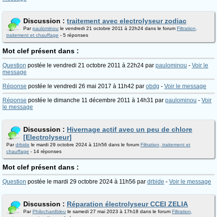
Discussion :
traitement avec electrolyseur zodiac
Par
paulominou
le vendredi 21 octobre 2011 à 22h24 dans le forum
Filtration,
traitement et chauffage
- 5 réponses
Mot clef présent dans :
Question
postée le vendredi 21 octobre 2011 à 22h24 par
paulominou
-
Voir le
message
Réponse
postée le vendredi 26 mai 2017 à 11h42 par
obdg
-
Voir le message
Réponse
postée le dimanche 11 décembre 2011 à 14h31 par
paulominou
-
Voir
le message
Discussion :
Hivernage actif avec un peu de chlore
[Electrolyseur]
Par
drbide
le mardi 29 octobre 2024 à 11h56 dans le forum
Filtration, traitement et
chauffage
- 14 réponses
Mot clef présent dans :
Question
postée le mardi 29 octobre 2024 à 11h56 par
drbide
-
Voir le message
Discussion :
Réparation électrolyseur CCEI ZELIA
Par
Philochardbleu
le samedi 27 mai 2023 à 17h18 dans le forum
Filtration,