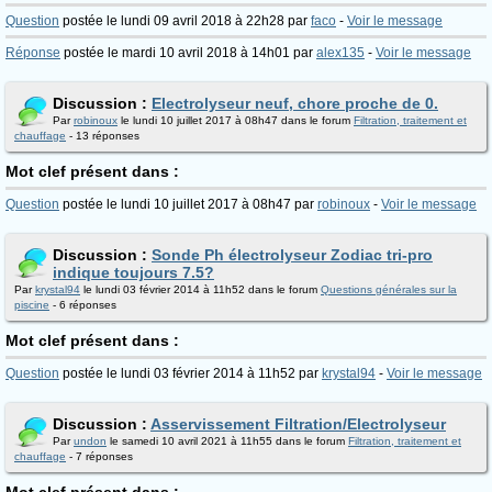
Question
postée le lundi 09 avril 2018 à 22h28 par
faco
-
Voir le message
Réponse
postée le mardi 10 avril 2018 à 14h01 par
alex135
-
Voir le message
Discussion :
Electrolyseur neuf, chore proche de 0.
Par
robinoux
le lundi 10 juillet 2017 à 08h47 dans le forum
Filtration, traitement et
chauffage
- 13 réponses
Mot clef présent dans :
Question
postée le lundi 10 juillet 2017 à 08h47 par
robinoux
-
Voir le message
Discussion :
Sonde Ph électrolyseur Zodiac tri-pro
indique toujours 7.5?
Par
krystal94
le lundi 03 février 2014 à 11h52 dans le forum
Questions générales sur la
piscine
- 6 réponses
Mot clef présent dans :
Question
postée le lundi 03 février 2014 à 11h52 par
krystal94
-
Voir le message
Discussion :
Asservissement Filtration/Electrolyseur
Par
undon
le samedi 10 avril 2021 à 11h55 dans le forum
Filtration, traitement et
chauffage
- 7 réponses