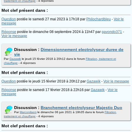
traitement et chauffage
- 4 réponses
Mot clef présent dans :
Question
postée le samedi 27 mai 2023 à 17h18 par
Philochardbleu
-
Voir le
message
Réponse
postée le dimanche 08 septembre 2024 à 11h47 par
gavondo371
-
Voir le message
Discussion :
Dimensionnement electrolyseur duree de
vie
Par
Gazawik
le jeudi 15 février 2018 à 20h12 dans le forum
Filtration, traitement et
chauffage
- 4 réponses
Mot clef présent dans :
Question
postée le jeudi 15 février 2018 à 20h12 par
Gazawik
-
Voir le message
Réponse
postée le samedi 17 février 2018 à 22h16 par
Gazawik
-
Voir le
message
Discussion :
Branchement electrolyseur Majestic Duo
Par
Marconilsem
le dimanche 06 juin 2021 à 19h35 dans le forum
Filtration,
traitement et chauffage
- 4 réponses
Mot clef présent dans :