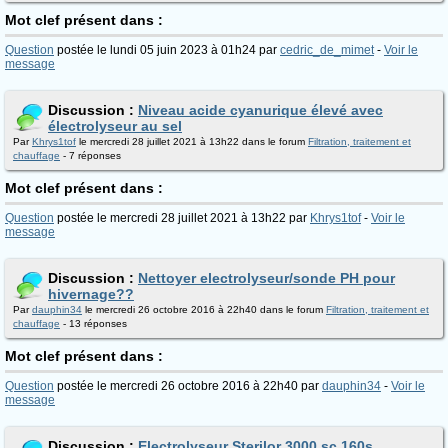
Mot clef présent dans :
Question
postée le lundi 05 juin 2023 à 01h24 par
cedric_de_mimet
-
Voir le
message
Discussion :
Niveau acide cyanurique élevé avec
électrolyseur au sel
Par
Khrys1tof
le mercredi 28 juillet 2021 à 13h22 dans le forum
Filtration, traitement et
chauffage
- 7 réponses
Mot clef présent dans :
Question
postée le mercredi 28 juillet 2021 à 13h22 par
Khrys1tof
-
Voir le
message
Discussion :
Nettoyer electrolyseur/sonde PH pour
hivernage??
Par
dauphin34
le mercredi 26 octobre 2016 à 22h40 dans le forum
Filtration, traitement et
chauffage
- 13 réponses
Mot clef présent dans :
Question
postée le mercredi 26 octobre 2016 à 22h40 par
dauphin34
-
Voir le
message
Discussion :
Electrolyseur Sterilor 3000 sc 160s