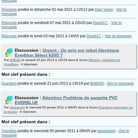
message
Réponse
postée le dimanche 02 mai 2021 à 12h12 par
Alan Voher
-
Voir le
message
Réponse
postée le vendredi 07 mai 2021 à 22h20 par
David17.
-
Voir le
message
Réponse
postée le lundi 03 mai 2021 à 14h55 par
David17.
-
Voir le message
Discussion :
Urgent - Un avis sur robot électrique
Everblue Sélect 620S ?
Par
BriBri83
le samedi 22 juin 2013 à 13h19 dans le forum
Filtration, traitement et
chauffage
- 4 réponses
Mot clef présent dans :
Question
postée le samedi 22 juin 2013 à 13h19 par
BriBri83
-
Voir le message
Discussion :
Attention Problème de garantie PVC
EVERBLUE
Par
abspanion
le mercredi 05 janvier 2011 à 09h55 dans le forum
Questions générales sur
la piscine
- 6 réponses
Mot clef présent dans :
Question
postée le mercredi 05 janvier 2011 à 09h55 par
abspanion
-
Voir le
message