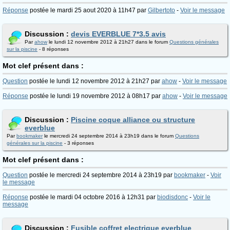
Réponse
postée le mardi 25 aout 2020 à 11h47 par
Gilbertoto
-
Voir le message
Discussion :
devis EVERBLUE 7*3.5 avis
Par
ahow
le lundi 12 novembre 2012 à 21h27 dans le forum
Questions générales
sur la piscine
- 8 réponses
Mot clef présent dans :
Question
postée le lundi 12 novembre 2012 à 21h27 par
ahow
-
Voir le message
Réponse
postée le lundi 19 novembre 2012 à 08h17 par
ahow
-
Voir le message
Discussion :
Piscine coque alliance ou structure
everblue
Par
bookmaker
le mercredi 24 septembre 2014 à 23h19 dans le forum
Questions
générales sur la piscine
- 3 réponses
Mot clef présent dans :
Question
postée le mercredi 24 septembre 2014 à 23h19 par
bookmaker
-
Voir
le message
Réponse
postée le mardi 04 octobre 2016 à 12h31 par
biodisdonc
-
Voir le
message
Discussion :
Fusible coffret electrique everblue