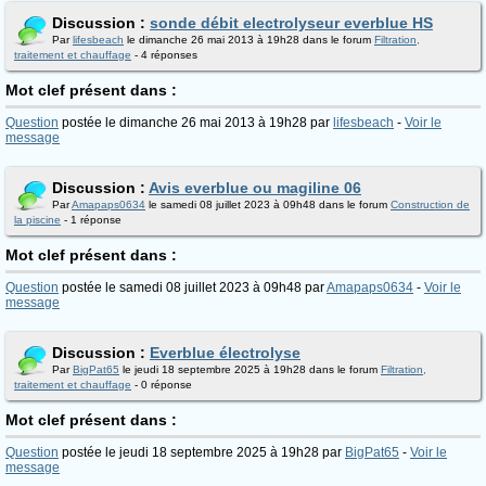
Discussion :
sonde débit electrolyseur everblue HS
Par
lifesbeach
le dimanche 26 mai 2013 à 19h28 dans le forum
Filtration,
traitement et chauffage
- 4 réponses
Mot clef présent dans :
Question
postée le dimanche 26 mai 2013 à 19h28 par
lifesbeach
-
Voir le
message
Discussion :
Avis everblue ou magiline 06
Par
Amapaps0634
le samedi 08 juillet 2023 à 09h48 dans le forum
Construction de
la piscine
- 1 réponse
Mot clef présent dans :
Question
postée le samedi 08 juillet 2023 à 09h48 par
Amapaps0634
-
Voir le
message
Discussion :
Everblue électrolyse
Par
BigPat65
le jeudi 18 septembre 2025 à 19h28 dans le forum
Filtration,
traitement et chauffage
- 0 réponse
Mot clef présent dans :
Question
postée le jeudi 18 septembre 2025 à 19h28 par
BigPat65
-
Voir le
message