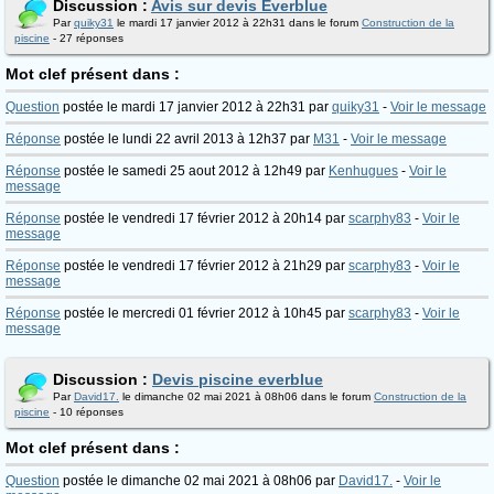
Discussion :
Avis sur devis Everblue
Par
quiky31
le mardi 17 janvier 2012 à 22h31 dans le forum
Construction de la
piscine
- 27 réponses
Mot clef présent dans :
Question
postée le mardi 17 janvier 2012 à 22h31 par
quiky31
-
Voir le message
Réponse
postée le lundi 22 avril 2013 à 12h37 par
M31
-
Voir le message
Réponse
postée le samedi 25 aout 2012 à 12h49 par
Kenhugues
-
Voir le
message
Réponse
postée le vendredi 17 février 2012 à 20h14 par
scarphy83
-
Voir le
message
Réponse
postée le vendredi 17 février 2012 à 21h29 par
scarphy83
-
Voir le
message
Réponse
postée le mercredi 01 février 2012 à 10h45 par
scarphy83
-
Voir le
message
Discussion :
Devis piscine everblue
Par
David17.
le dimanche 02 mai 2021 à 08h06 dans le forum
Construction de la
piscine
- 10 réponses
Mot clef présent dans :
Question
postée le dimanche 02 mai 2021 à 08h06 par
David17.
-
Voir le