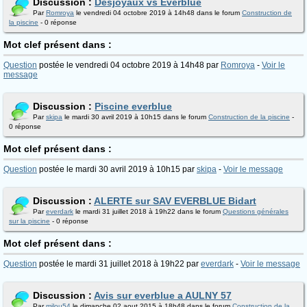
Discussion :
Desjoyaux vs Everblue
Par
Romroya
le vendredi 04 octobre 2019 à 14h48 dans le forum
Construction de
la piscine
- 0 réponse
Mot clef présent dans :
Question
postée le vendredi 04 octobre 2019 à 14h48 par
Romroya
-
Voir le
message
Discussion :
Piscine everblue
Par
skipa
le mardi 30 avril 2019 à 10h15 dans le forum
Construction de la piscine
-
0 réponse
Mot clef présent dans :
Question
postée le mardi 30 avril 2019 à 10h15 par
skipa
-
Voir le message
Discussion :
ALERTE sur SAV EVERBLUE Bidart
Par
everdark
le mardi 31 juillet 2018 à 19h22 dans le forum
Questions générales
sur la piscine
- 0 réponse
Mot clef présent dans :
Question
postée le mardi 31 juillet 2018 à 19h22 par
everdark
-
Voir le message
Discussion :
Avis sur everblue a AULNY 57
Par
milou54
le dimanche 02 aout 2015 à 18h48 dans le forum
Construction de la