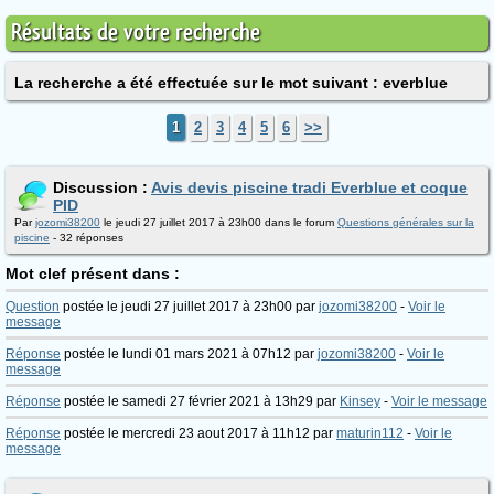
Résultats de votre recherche
La recherche a été effectuée sur le mot suivant : everblue
1
2
3
4
5
6
>>
Discussion :
Avis devis piscine tradi Everblue et coque
PID
Par
jozomi38200
le jeudi 27 juillet 2017 à 23h00 dans le forum
Questions générales sur la
piscine
- 32 réponses
Mot clef présent dans :
Question
postée le jeudi 27 juillet 2017 à 23h00 par
jozomi38200
-
Voir le
message
Réponse
postée le lundi 01 mars 2021 à 07h12 par
jozomi38200
-
Voir le
message
Réponse
postée le samedi 27 février 2021 à 13h29 par
Kinsey
-
Voir le message
Réponse
postée le mercredi 23 aout 2017 à 11h12 par
maturin112
-
Voir le
message