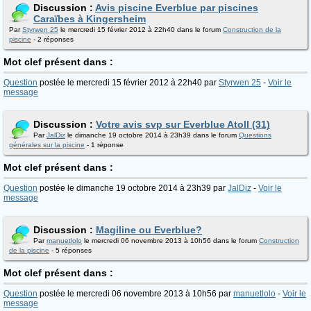
Discussion :
Avis piscine Everblue par piscines
Caraïbes à Kingersheim
Par
Styrwen 25
le mercredi 15 février 2012 à 22h40 dans le forum
Construction de la
piscine
- 2 réponses
Mot clef présent dans :
Question
postée le mercredi 15 février 2012 à 22h40 par
Styrwen 25
-
Voir le
message
Discussion :
Votre avis svp sur Everblue Atoll (31)
Par
JalDiz
le dimanche 19 octobre 2014 à 23h39 dans le forum
Questions
générales sur la piscine
- 1 réponse
Mot clef présent dans :
Question
postée le dimanche 19 octobre 2014 à 23h39 par
JalDiz
-
Voir le
message
Discussion :
Magiline ou Everblue?
Par
manuetlolo
le mercredi 06 novembre 2013 à 10h56 dans le forum
Construction
de la piscine
- 5 réponses
Mot clef présent dans :
Question
postée le mercredi 06 novembre 2013 à 10h56 par
manuetlolo
-
Voir le
message