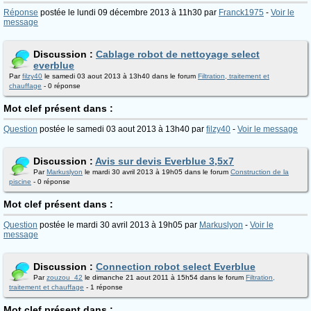
Réponse
postée le lundi 09 décembre 2013 à 11h30 par
Franck1975
-
Voir le
message
Discussion :
Cablage robot de nettoyage select
everblue
Par
filzy40
le samedi 03 aout 2013 à 13h40 dans le forum
Filtration, traitement et
chauffage
- 0 réponse
Mot clef présent dans :
Question
postée le samedi 03 aout 2013 à 13h40 par
filzy40
-
Voir le message
Discussion :
Avis sur devis Everblue 3,5x7
Par
Markuslyon
le mardi 30 avril 2013 à 19h05 dans le forum
Construction de la
piscine
- 0 réponse
Mot clef présent dans :
Question
postée le mardi 30 avril 2013 à 19h05 par
Markuslyon
-
Voir le
message
Discussion :
Connection robot select Everblue
Par
zouzou_42
le dimanche 21 aout 2011 à 15h54 dans le forum
Filtration,
traitement et chauffage
- 1 réponse
Mot clef présent dans :