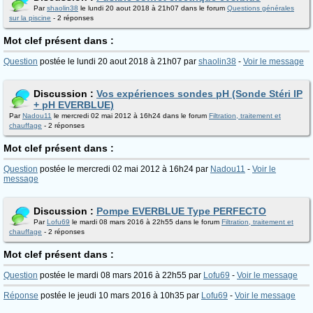
Par
shaolin38
le lundi 20 aout 2018 à 21h07 dans le forum
Questions générales
sur la piscine
- 2 réponses
Mot clef présent dans :
Question
postée le lundi 20 aout 2018 à 21h07 par
shaolin38
-
Voir le message
Discussion :
Vos expériences sondes pH (Sonde Stéri IP
+ pH EVERBLUE)
Par
Nadou11
le mercredi 02 mai 2012 à 16h24 dans le forum
Filtration, traitement et
chauffage
- 2 réponses
Mot clef présent dans :
Question
postée le mercredi 02 mai 2012 à 16h24 par
Nadou11
-
Voir le
message
Discussion :
Pompe EVERBLUE Type PERFECTO
Par
Lofu69
le mardi 08 mars 2016 à 22h55 dans le forum
Filtration, traitement et
chauffage
- 2 réponses
Mot clef présent dans :
Question
postée le mardi 08 mars 2016 à 22h55 par
Lofu69
-
Voir le message
Réponse
postée le jeudi 10 mars 2016 à 10h35 par
Lofu69
-
Voir le message