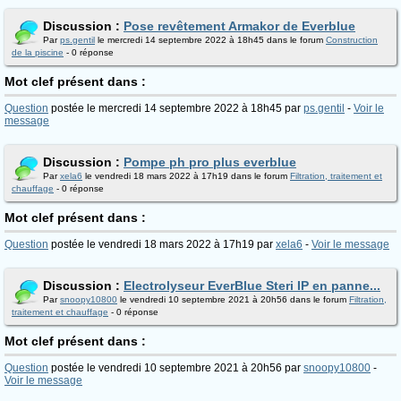
Discussion :
Pose revêtement Armakor de Everblue
Par
ps.gentil
le mercredi 14 septembre 2022 à 18h45 dans le forum
Construction
de la piscine
- 0 réponse
Mot clef présent dans :
Question
postée le mercredi 14 septembre 2022 à 18h45 par
ps.gentil
-
Voir le
message
Discussion :
Pompe ph pro plus everblue
Par
xela6
le vendredi 18 mars 2022 à 17h19 dans le forum
Filtration, traitement et
chauffage
- 0 réponse
Mot clef présent dans :
Question
postée le vendredi 18 mars 2022 à 17h19 par
xela6
-
Voir le message
Discussion :
Electrolyseur EverBlue Steri IP en panne...
Par
snoopy10800
le vendredi 10 septembre 2021 à 20h56 dans le forum
Filtration,
traitement et chauffage
- 0 réponse
Mot clef présent dans :
Question
postée le vendredi 10 septembre 2021 à 20h56 par
snoopy10800
-
Voir le message