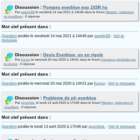
Discussion :
Pompes everblue evp 103R hs
Par
sweety69
le vendredi 14 mai 2021 à 14h46 dans le forum
Filtration, traitement
et chauffage
- 0 réponse
Mot clef présent dans :
Question
postée le vendredi 14 mai 2021 à 14h46 par
sweety69
-
Voir le
message
Discussion :
Devis Everblue, on en rigole
Par
Kayou
le mercredi 20 mai 2020 à 14h31 dans le forum
Questions générales sur
la piscine
- 0 réponse
Mot clef présent dans :
Question
postée le mercredi 20 mai 2020 à 14h31 par
Kayou
-
Voir le message
Discussion :
Probleme de ph everblue
Par
guyortola.
le lundi 13 avril 2020 à 17h46 dans le forum
Filtration, traitement et
chauffage
- 0 réponse
Mot clef présent dans :
Question
postée le lundi 13 avril 2020 à 17h46 par
guyortola.
-
Voir le message