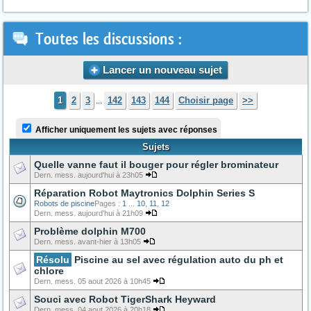
Toutes les discussions :
Lancer un nouveau sujet
1
2
3
142
143
144
Choisir page
>>
...
Afficher uniquement les sujets avec réponses
Sujets
Quelle vanne faut il bouger pour régler brominateur
Dern. mess. aujourd'hui à 23h05
Réparation Robot Maytronics Dolphin Series S
Robots de piscine
Pages :
1
...
10
,
11
,
12
Dern. mess. aujourd'hui à 21h09
Problème dolphin M700
Dern. mess. avant-hier à 13h05
Résolu
Piscine au sel avec régulation auto du ph et
chlore
Dern. mess. 05 aout 2026 à 10h45
Souci avec Robot TigerShark Heyward
Dern. mess. 04 aout 2026 à 20h18