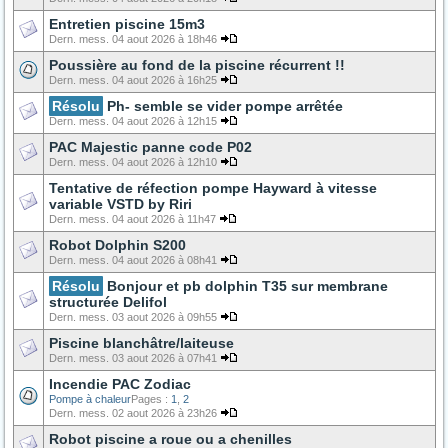
Entretien piscine 15m3
Dern. mess. 04 aout 2026 à 18h46
Poussière au fond de la piscine récurrent !!
Dern. mess. 04 aout 2026 à 16h25
Résolu
Ph- semble se vider pompe arrêtée
Dern. mess. 04 aout 2026 à 12h15
PAC Majestic panne code P02
Dern. mess. 04 aout 2026 à 12h10
Tentative de réfection pompe Hayward à vitesse
variable VSTD by Riri
Dern. mess. 04 aout 2026 à 11h47
Robot Dolphin S200
Dern. mess. 04 aout 2026 à 08h41
Résolu
Bonjour et pb dolphin T35 sur membrane
structurée Delifol
Dern. mess. 03 aout 2026 à 09h55
Piscine blanchâtre/laiteuse
Dern. mess. 03 aout 2026 à 07h41
Incendie PAC Zodiac
Pompe à chaleur
Pages :
1
,
2
Dern. mess. 02 aout 2026 à 23h26
Robot piscine a roue ou a chenilles