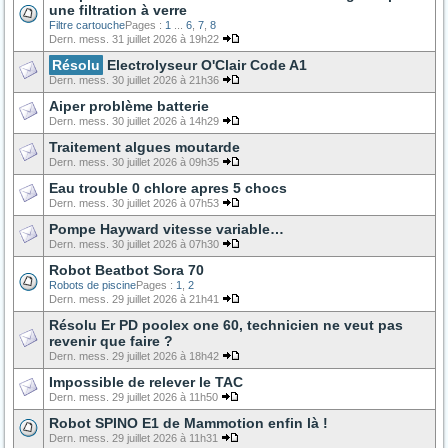
une filtration à verre
Filtre cartouche
Pages :
1
...
6
,
7
,
8
Dern. mess. 31 juillet 2026 à 19h22
Résolu
Electrolyseur O'Clair Code A1
Dern. mess. 30 juillet 2026 à 21h36
Aiper problème batterie
Dern. mess. 30 juillet 2026 à 14h29
Traitement algues moutarde
Dern. mess. 30 juillet 2026 à 09h35
Eau trouble 0 chlore apres 5 chocs
Dern. mess. 30 juillet 2026 à 07h53
Pompe Hayward vitesse variable…
Dern. mess. 30 juillet 2026 à 07h30
Robot Beatbot Sora 70
Robots de piscine
Pages :
1
,
2
Dern. mess. 29 juillet 2026 à 21h41
Résolu Er PD poolex one 60, technicien ne veut pas
revenir que faire ?
Dern. mess. 29 juillet 2026 à 18h42
Impossible de relever le TAC
Dern. mess. 29 juillet 2026 à 11h50
Robot SPINO E1 de Mammotion enfin là !
Dern. mess. 29 juillet 2026 à 11h31