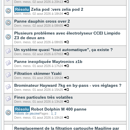
Dern. mess. 02 aout 2026 à 20h13
Résolu
Zelia pod :vers zelia pod 2
Dern. mess. 02 aout 2026 à 18h34
Panne dauphin cross over 2
Dern. mess. 02 aout 2026 à 08h55
Plusieurs problèmes avec électrolyseur CCEI Limpido
Z3 de deux ans
Dern. mess. 02 aout 2026 à 08h55
Un système quasi "tout automatique", ça existe ?
Dern. mess. 02 aout 2026 à 07h53
Panne inexpliquée Maytronics z1b
Dern. mess. 01 aout 2026 à 17h24
Filtration skimmer Yzaki
Dern. mess. 01 aout 2026 à 16h34
Brominateur Hayward 7kg en by-pass - vos réglages ?
Dern. mess. 01 aout 2026 à 15h25
Fines particules très volatiles
Dern. mess. 01 aout 2026 à 13h28
Résolu
Robot Dolphin M 400 panne
Robots de piscine
Pages :
1
,
2
Dern. mess. 01 aout 2026 à 10h18
Remplacement de la filtration cartouche Magiline par