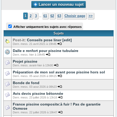
Lancer un nouveau sujet
1
2
3
61
62
63
Choisir page
>>
...
Afficher uniquement les sujets avec réponses
Sujets
Post-it:
Conseils pose liner [edit]
Dern. mess. 21 avril 2021 à 19h46
Dalle e renfort pour piscine tubulaire
Dern. mess. hier à 19h45
Projet piscine
Dern. mess. avant-hier à 13h00
Préparation de mon sol avant pose piscine hors sol
Dern. mess. 05 aout 2026 à 08h15
Bonde de fond
Dern. mess. 03 aout 2026 à 08h23
Avis devis piscine bétonnée
Dern. mess. 23 juillet 2026 à 13h16
France piscine composite:à fuir ! Pas de garantie
Osmose
Dern. mess. 22 juillet 2026 à 19h47