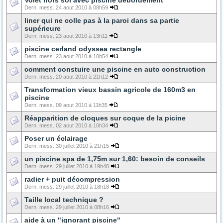
Volet hors sol avec piscine débordement
Dern. mess. 24 aout 2010 à 08h59
liner qui ne colle pas à la paroi dans sa partie
supérieure
Dern. mess. 23 aout 2010 à 13h11
piscine cerland odyssea rectangle
Dern. mess. 23 aout 2010 à 10h54
comment constuire une piscine en auto construction
Dern. mess. 20 aout 2010 à 21h12
Transformation vieux bassin agricole de 160m3 en
piscine
Dern. mess. 09 aout 2010 à 11h35
Réapparition de cloques sur coque de la picine
Dern. mess. 02 aout 2010 à 10h34
Poser un éclairage
Dern. mess. 30 juillet 2010 à 21h15
un piscine spa de 1,75m sur 1,60: besoin de conseils
Dern. mess. 29 juillet 2010 à 19h40
radier + puit décompression
Dern. mess. 29 juillet 2010 à 18h18
Taille local technique ?
Dern. mess. 29 juillet 2010 à 08h16
aide à un "ignorant piscine"