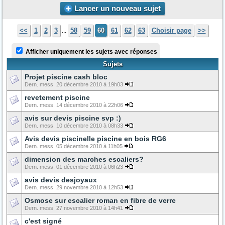
Lancer un nouveau sujet
<<
1
2
3
58
59
60
61
62
63
Choisir page
>>
...
Afficher uniquement les sujets avec réponses
Sujets
Projet piscine cash bloc
Dern. mess. 20 décembre 2010 à 19h03
revetement piscine
Dern. mess. 14 décembre 2010 à 22h06
avis sur devis piscine svp :)
Dern. mess. 10 décembre 2010 à 08h33
Avis devis piscinelle piscine en bois RG6
Dern. mess. 05 décembre 2010 à 11h05
dimension des marches escaliers?
Dern. mess. 01 décembre 2010 à 06h23
avis devis desjoyaux
Dern. mess. 29 novembre 2010 à 12h53
Osmose sur escalier roman en fibre de verre
Dern. mess. 27 novembre 2010 à 14h41
c'est signé