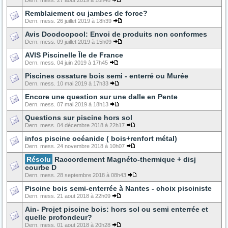
Dern. mess. 27 aout 2019 à 18h48
Remblaiement ou jambes de force?
Dern. mess. 26 juillet 2019 à 18h39
Avis Doodoopool: Envoi de produits non conformes
Dern. mess. 09 juillet 2019 à 15h09
AVIS Piscinelle Île de France
Dern. mess. 04 juin 2019 à 17h45
Piscines ossature bois semi - enterré ou Murée
Dern. mess. 10 mai 2019 à 17h33
Encore une question sur une dalle en Pente
Dern. mess. 07 mai 2019 à 18h13
Questions sur piscine hors sol
Dern. mess. 04 décembre 2018 à 22h17
infos piscine océanide ( bois+renfort métal)
Dern. mess. 24 novembre 2018 à 10h07
Résolu
Raccordement Magnéto-thermique + disj
courbe D
Dern. mess. 28 septembre 2018 à 08h43
Piscine bois semi-enterrée à Nantes - choix pisciniste
Dern. mess. 21 aout 2018 à 22h09
Ain- Projet piscine bois: hors sol ou semi enterrée et
quelle profondeur?
Dern. mess. 01 aout 2018 à 20h28