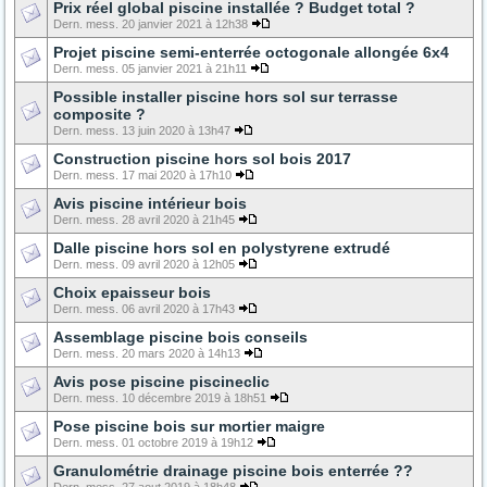
Prix réel global piscine installée ? Budget total ?
Dern. mess. 20 janvier 2021 à 12h38
Projet piscine semi-enterrée octogonale allongée 6x4
Dern. mess. 05 janvier 2021 à 21h11
Possible installer piscine hors sol sur terrasse
composite ?
Dern. mess. 13 juin 2020 à 13h47
Construction piscine hors sol bois 2017
Dern. mess. 17 mai 2020 à 17h10
Avis piscine intérieur bois
Dern. mess. 28 avril 2020 à 21h45
Dalle piscine hors sol en polystyrene extrudé
Dern. mess. 09 avril 2020 à 12h05
Choix epaisseur bois
Dern. mess. 06 avril 2020 à 17h43
Assemblage piscine bois conseils
Dern. mess. 20 mars 2020 à 14h13
Avis pose piscine piscineclic
Dern. mess. 10 décembre 2019 à 18h51
Pose piscine bois sur mortier maigre
Dern. mess. 01 octobre 2019 à 19h12
Granulométrie drainage piscine bois enterrée ??