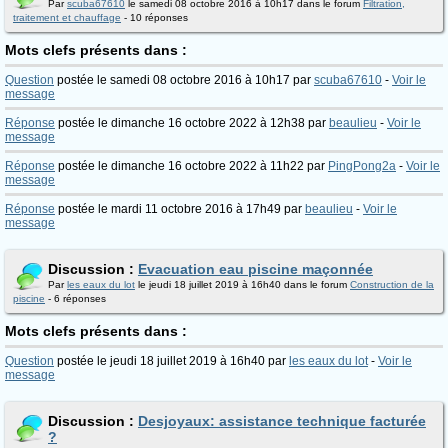
Par
scuba67610
le samedi 08 octobre 2016 à 10h17 dans le forum
Filtration,
traitement et chauffage
- 10 réponses
Mots clefs présents dans :
Question
postée le samedi 08 octobre 2016 à 10h17 par
scuba67610
-
Voir le
message
Réponse
postée le dimanche 16 octobre 2022 à 12h38 par
beaulieu
-
Voir le
message
Réponse
postée le dimanche 16 octobre 2022 à 11h22 par
PingPong2a
-
Voir le
message
Réponse
postée le mardi 11 octobre 2016 à 17h49 par
beaulieu
-
Voir le
message
Discussion :
Evacuation eau piscine maçonnée
Par
les eaux du lot
le jeudi 18 juillet 2019 à 16h40 dans le forum
Construction de la
piscine
- 6 réponses
Mots clefs présents dans :
Question
postée le jeudi 18 juillet 2019 à 16h40 par
les eaux du lot
-
Voir le
message
Discussion :
Desjoyaux: assistance technique facturée
?