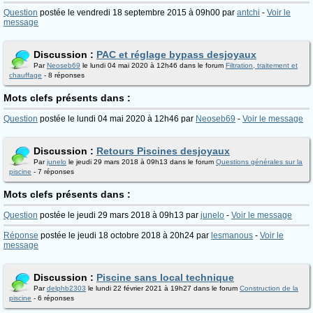
Question
postée le vendredi 18 septembre 2015 à 09h00 par
antchi
-
Voir le
message
Discussion :
PAC et réglage bypass desjoyaux
Par
Neoseb69
le lundi 04 mai 2020 à 12h46 dans le forum
Filtration, traitement et
chauffage
- 8 réponses
Mots clefs présents dans :
Question
postée le lundi 04 mai 2020 à 12h46 par
Neoseb69
-
Voir le message
Discussion :
Retours Piscines desjoyaux
Par
junelo
le jeudi 29 mars 2018 à 09h13 dans le forum
Questions générales sur la
piscine
- 7 réponses
Mots clefs présents dans :
Question
postée le jeudi 29 mars 2018 à 09h13 par
junelo
-
Voir le message
Réponse
postée le jeudi 18 octobre 2018 à 20h24 par
lesmanous
-
Voir le
message
Discussion :
Piscine sans local technique
Par
delphb2303
le lundi 22 février 2021 à 19h27 dans le forum
Construction de la
piscine
- 6 réponses