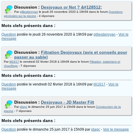
Discussion :
Desjoyaux or Not ? &#128512;
Par
gillesderoyan
le jeudi 26 novembre 2020 à 19h59 dans le forum
Questions
générales sur la piscine
- 4 réponses
Mots clefs présents dans :
Question
postée le jeudi 26 novembre 2020 à 19h59 par
gillesderoyan
-
Voir le
message
Discussion :
Filtration Desjoyaux (avis et conseils pour
passer au sable)
Par
lili1617
le vendredi 02 février 2018 à 16h09 dans le forum
Filtration, traitement et
chauffage
- 7 réponses
Mots clefs présents dans :
Question
postée le vendredi 02 février 2018 à 16h09 par
lili1617
-
Voir le
message
Discussion :
Desjoyaux - JD Master Filt
Par
jdagc
le dimanche 25 juin 2017 à 15h09 dans le forum
Construction de la
piscine
- 7 réponses
Mots clefs présents dans :
Question
postée le dimanche 25 juin 2017 à 15h09 par
jdagc
-
Voir le message