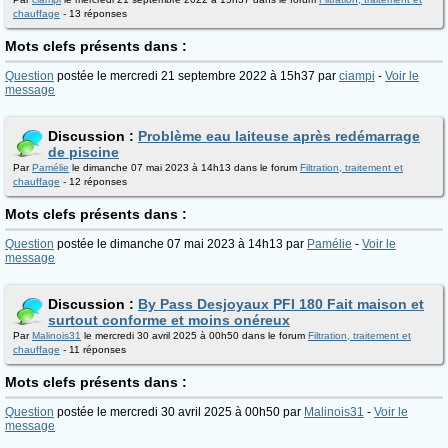
chauffage
- 13 réponses
Mots clefs présents dans :
Question
postée le mercredi 21 septembre 2022 à 15h37 par
ciampi
-
Voir le
message
Discussion :
Problème eau laiteuse après redémarrage
de piscine
Par
Pamélie
le dimanche 07 mai 2023 à 14h13 dans le forum
Filtration, traitement et
chauffage
- 12 réponses
Mots clefs présents dans :
Question
postée le dimanche 07 mai 2023 à 14h13 par
Pamélie
-
Voir le
message
Discussion :
By Pass Desjoyaux PFI 180 Fait maison et
surtout conforme et moins onéreux
Par
Malinois31
le mercredi 30 avril 2025 à 00h50 dans le forum
Filtration, traitement et
chauffage
- 11 réponses
Mots clefs présents dans :
Question
postée le mercredi 30 avril 2025 à 00h50 par
Malinois31
-
Voir le
message