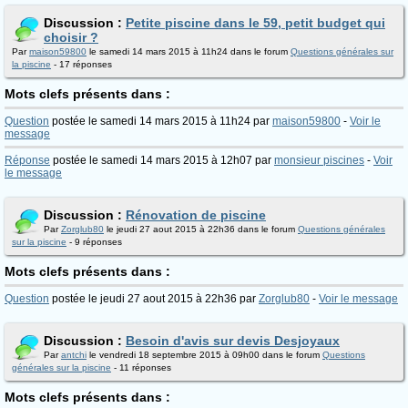
Discussion :
Petite piscine dans le 59, petit budget qui
choisir ?
Par
maison59800
le samedi 14 mars 2015 à 11h24 dans le forum
Questions générales sur
la piscine
- 17 réponses
Mots clefs présents dans :
Question
postée le samedi 14 mars 2015 à 11h24 par
maison59800
-
Voir le
message
Réponse
postée le samedi 14 mars 2015 à 12h07 par
monsieur piscines
-
Voir
le message
Discussion :
Rénovation de piscine
Par
Zorglub80
le jeudi 27 aout 2015 à 22h36 dans le forum
Questions générales
sur la piscine
- 9 réponses
Mots clefs présents dans :
Question
postée le jeudi 27 aout 2015 à 22h36 par
Zorglub80
-
Voir le message
Discussion :
Besoin d'avis sur devis Desjoyaux
Par
antchi
le vendredi 18 septembre 2015 à 09h00 dans le forum
Questions
générales sur la piscine
- 11 réponses
Mots clefs présents dans :