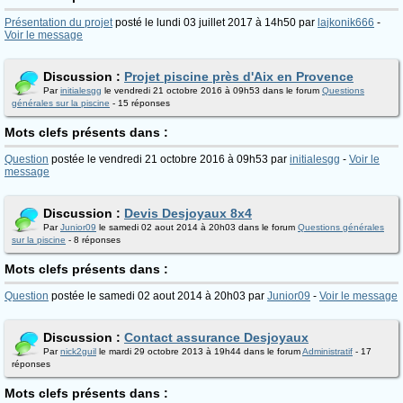
Présentation du projet
posté le lundi 03 juillet 2017 à 14h50 par
lajkonik666
-
Voir le message
Discussion :
Projet piscine près d'Aix en Provence
Par
initialesgg
le vendredi 21 octobre 2016 à 09h53 dans le forum
Questions
générales sur la piscine
- 15 réponses
Mots clefs présents dans :
Question
postée le vendredi 21 octobre 2016 à 09h53 par
initialesgg
-
Voir le
message
Discussion :
Devis Desjoyaux 8x4
Par
Junior09
le samedi 02 aout 2014 à 20h03 dans le forum
Questions générales
sur la piscine
- 8 réponses
Mots clefs présents dans :
Question
postée le samedi 02 aout 2014 à 20h03 par
Junior09
-
Voir le message
Discussion :
Contact assurance Desjoyaux
Par
nick2guil
le mardi 29 octobre 2013 à 19h44 dans le forum
Administratif
- 17
réponses
Mots clefs présents dans :