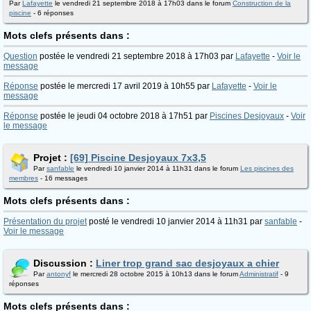
Par
Lafayette
le vendredi 21 septembre 2018 à 17h03 dans le forum
Construction de la
piscine
- 6 réponses
Mots clefs présents dans :
Question
postée le vendredi 21 septembre 2018 à 17h03 par
Lafayette
-
Voir le
message
Réponse
postée le mercredi 17 avril 2019 à 10h55 par
Lafayette
-
Voir le
message
Réponse
postée le jeudi 04 octobre 2018 à 17h51 par
Piscines Desjoyaux
-
Voir
le message
Projet :
[69] Piscine Desjoyaux 7x3,5
Par
sanfable
le vendredi 10 janvier 2014 à 11h31 dans le forum
Les piscines des
membres
- 16 messages
Mots clefs présents dans :
Présentation du projet
posté le vendredi 10 janvier 2014 à 11h31 par
sanfable
-
Voir le message
Discussion :
Liner trop grand sac desjoyaux a chier
Par
antonyf
le mercredi 28 octobre 2015 à 10h13 dans le forum
Administratif
- 9
réponses
Mots clefs présents dans :