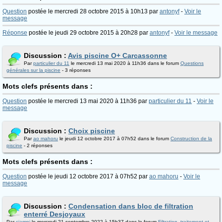
Question
postée le mercredi 28 octobre 2015 à 10h13 par
antonyf
-
Voir le
message
Réponse
postée le jeudi 29 octobre 2015 à 20h28 par
antonyf
-
Voir le message
Discussion :
Avis piscine O+ Carcassonne
Par
particulier du 11
le mercredi 13 mai 2020 à 11h36 dans le forum
Questions
générales sur la piscine
- 3 réponses
Mots clefs présents dans :
Question
postée le mercredi 13 mai 2020 à 11h36 par
particulier du 11
-
Voir le
message
Discussion :
Choix piscine
Par
ao mahoru
le jeudi 12 octobre 2017 à 07h52 dans le forum
Construction de la
piscine
- 2 réponses
Mots clefs présents dans :
Question
postée le jeudi 12 octobre 2017 à 07h52 par
ao mahoru
-
Voir le
message
Discussion :
Condensation dans bloc de filtration
enterré Desjoyaux
Par
ciampi
le mercredi 21 septembre 2022 à 15h37 dans le forum
Filtration, traitement et