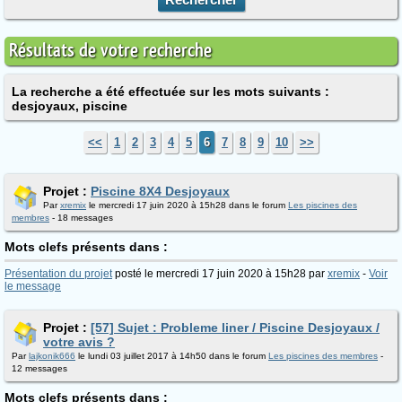
Résultats de votre recherche
La recherche a été effectuée sur les mots suivants :
desjoyaux, piscine
<<
1
2
3
4
5
6
7
8
9
10
>>
Projet :
Piscine 8X4 Desjoyaux
Par
xremix
le mercredi 17 juin 2020 à 15h28 dans le forum
Les piscines des
membres
- 18 messages
Mots clefs présents dans :
Présentation du projet
posté le mercredi 17 juin 2020 à 15h28 par
xremix
-
Voir
le message
Projet :
[57] Sujet : Probleme liner / Piscine Desjoyaux /
votre avis ?
Par
lajkonik666
le lundi 03 juillet 2017 à 14h50 dans le forum
Les piscines des membres
-
12 messages
Mots clefs présents dans :