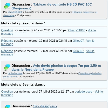
Discussion :
Tableau de controle HS JD PAC 10C
(Desjoyaux)
Par
Charly31800
le lundi 26 avril 2021 à 16h55 dans le forum
Filtration, traitement et
chauffage
- 13 réponses
Mots clefs présents dans :
Question
postée le lundi 26 avril 2021 à 16h55 par
Charly31800
-
Voir le
message
Réponse
postée le mercredi 12 mai 2021 à 02h45 par
Gillou07
-
Voir le
message
Réponse
postée le mercredi 12 mai 2021 à 02h38 par
Gillou07
-
Voir le
message
Discussion :
Avis devis piscine à coque 7m par 3,50 m
dans le Nord de la France
Par
perlederosee
le mercredi 27 juillet 2022 à 12h27 dans le forum
Questions générales
sur la piscine
- 13 réponses
Mots clefs présents dans :
Question
postée le mercredi 27 juillet 2022 à 12h27 par
perlederosee
-
Voir le
message
Discussion :
Sav desjoyaux