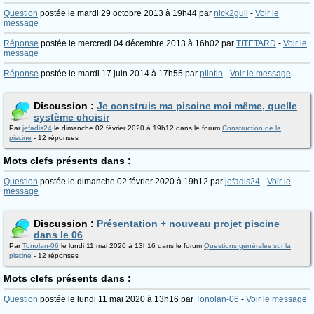
Question
postée le mardi 29 octobre 2013 à 19h44 par
nick2guil
-
Voir le
message
Réponse
postée le mercredi 04 décembre 2013 à 16h02 par
TITETARD
-
Voir le
message
Réponse
postée le mardi 17 juin 2014 à 17h55 par
pilotin
-
Voir le message
Discussion :
Je construis ma piscine moi même, quelle
système choisir
Par
jefadis24
le dimanche 02 février 2020 à 19h12 dans le forum
Construction de la
piscine
- 12 réponses
Mots clefs présents dans :
Question
postée le dimanche 02 février 2020 à 19h12 par
jefadis24
-
Voir le
message
Discussion :
Présentation + nouveau projet piscine
dans le 06
Par
Tonolan-06
le lundi 11 mai 2020 à 13h16 dans le forum
Questions générales sur la
piscine
- 12 réponses
Mots clefs présents dans :
Question
postée le lundi 11 mai 2020 à 13h16 par
Tonolan-06
-
Voir le message