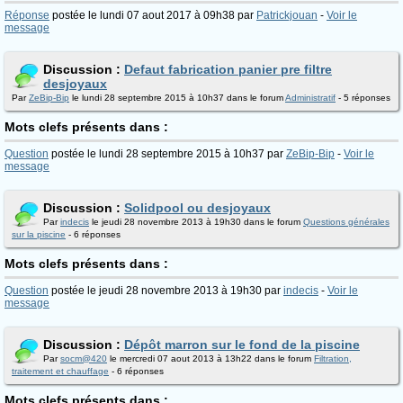
Réponse
postée le lundi 07 aout 2017 à 09h38 par
Patrickjouan
-
Voir le
message
Discussion :
Defaut fabrication panier pre filtre
desjoyaux
Par
ZeBip-Bip
le lundi 28 septembre 2015 à 10h37 dans le forum
Administratif
- 5 réponses
Mots clefs présents dans :
Question
postée le lundi 28 septembre 2015 à 10h37 par
ZeBip-Bip
-
Voir le
message
Discussion :
Solidpool ou desjoyaux
Par
indecis
le jeudi 28 novembre 2013 à 19h30 dans le forum
Questions générales
sur la piscine
- 6 réponses
Mots clefs présents dans :
Question
postée le jeudi 28 novembre 2013 à 19h30 par
indecis
-
Voir le
message
Discussion :
Dépôt marron sur le fond de la piscine
Par
socm@420
le mercredi 07 aout 2013 à 13h22 dans le forum
Filtration,
traitement et chauffage
- 6 réponses
Mots clefs présents dans :