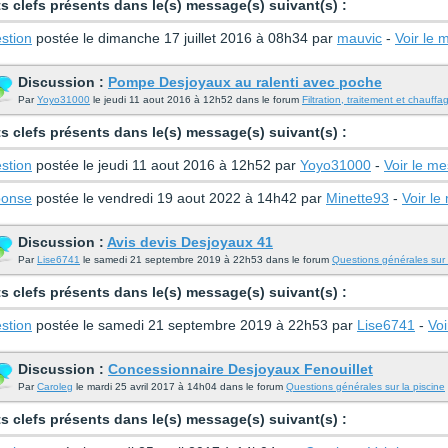
s clefs présents dans le(s) message(s) suivant(s) :
stion
postée le dimanche 17 juillet 2016 à 08h34 par
mauvic
-
Voir le
Discussion :
Pompe Desjoyaux au ralenti avec poche
Par
Yoyo31000
le jeudi 11 aout 2016 à 12h52 dans le forum
Filtration, traitement et chauffa
s clefs présents dans le(s) message(s) suivant(s) :
stion
postée le jeudi 11 aout 2016 à 12h52 par
Yoyo31000
-
Voir le m
onse
postée le vendredi 19 aout 2022 à 14h42 par
Minette93
-
Voir l
Discussion :
Avis devis Desjoyaux 41
Par
Lise6741
le samedi 21 septembre 2019 à 22h53 dans le forum
Questions générales sur 
s clefs présents dans le(s) message(s) suivant(s) :
stion
postée le samedi 21 septembre 2019 à 22h53 par
Lise6741
-
Vo
Discussion :
Concessionnaire Desjoyaux Fenouillet
Par
Caroleg
le mardi 25 avril 2017 à 14h04 dans le forum
Questions générales sur la piscine
s clefs présents dans le(s) message(s) suivant(s) :