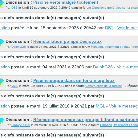
Discussion :
Piscine verte malgré traitement
Par
DB1
le lundi 15 septembre 2025 à 20h42 dans le forum
Questions générales sur la pisci
s clefs présents dans le(s) message(s) suivant(s) :
stion
postée le lundi 15 septembre 2025 à 20h42 par
DB1
-
Voir le m
Discussion :
Réinstallation pompe Desjoyaux
Par
DelphG26
le mardi 04 mai 2021 à 22h06 dans le forum
Filtration, traitement et chauffage
s clefs présents dans le(s) message(s) suivant(s) :
stion
postée le mardi 04 mai 2021 à 22h06 par
DelphG26
-
Voir le me
Discussion :
Piscine coque dans un terrain argileux
Par
MGL
le mardi 19 juillet 2016 à 20h21 dans le forum
Construction de la piscine
- 3 répons
s clefs présents dans le(s) message(s) suivant(s) :
stion
postée le mardi 19 juillet 2016 à 20h21 par
MGL
-
Voir le messa
Discussion :
Réamorçage pompe sur groupe filtrant à cartouc
Par
Franky16100
le mercredi 20 avril 2016 à 00h31 dans le forum
Filtration, traitement et ch
s clefs présents dans le(s) message(s) suivant(s) :