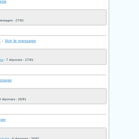
sage
messages - 27/81
2
-
Voir le message
ine
- 7 réponses - 27/81
essage
6 réponses - 26/81
age
piscine
- 6 réponses - 26/81