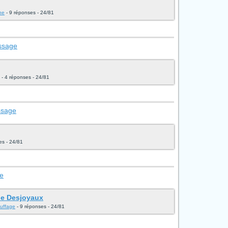
ne
- 9 réponses - 24/81
essage
- 4 réponses - 24/81
ssage
es - 24/81
ge
he Desjoyaux
auffage
- 9 réponses - 24/81