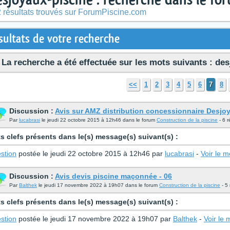
 résultats trouvés sur ForumPiscine.com
sultats de votre recherche
La recherche a été effectuée sur les mots suivants : des
<<
1
2
3
4
5
6
7
8
Discussion :
Avis sur AMZ distribution concessionnaire Desjo
Par
lucabrasi
le jeudi 22 octobre 2015 à 12h46 dans le forum
Construction de la piscine
- 6 
s clefs présents dans le(s) message(s) suivant(s) :
stion
postée le jeudi 22 octobre 2015 à 12h46 par
lucabrasi
-
Voir le 
Discussion :
Avis devis piscine maçonnée - 06
Par
Balthek
le jeudi 17 novembre 2022 à 19h07 dans le forum
Construction de la piscine
- 5
s clefs présents dans le(s) message(s) suivant(s) :
stion
postée le jeudi 17 novembre 2022 à 19h07 par
Balthek
-
Voir le