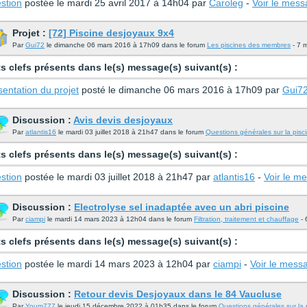
stion
postée le mardi 25 avril 2017 à 14h04 par
Caroleg
-
Voir le mes
Projet :
[72] Piscine desjoyaux 9x4
Par
Gui72
le dimanche 06 mars 2016 à 17h09 dans le forum
Les piscines des membres
- 7 
s clefs présents dans le(s) message(s) suivant(s) :
sentation du projet
posté le dimanche 06 mars 2016 à 17h09 par
Gui7
Discussion :
Avis devis desjoyaux
Par
atlantis16
le mardi 03 juillet 2018 à 21h47 dans le forum
Questions générales sur la pisc
s clefs présents dans le(s) message(s) suivant(s) :
stion
postée le mardi 03 juillet 2018 à 21h47 par
atlantis16
-
Voir le m
Discussion :
Electrolyse sel inadaptée avec un abri piscine
Par
ciampi
le mardi 14 mars 2023 à 12h04 dans le forum
Filtration, traitement et chauffage
- 
s clefs présents dans le(s) message(s) suivant(s) :
stion
postée le mardi 14 mars 2023 à 12h04 par
ciampi
-
Voir le mess
Discussion :
Retour devis Desjoyaux dans le 84 Vaucluse
Par
Youm777
le jeudi 15 décembre 2022 à 01h35 dans le forum
Questions générales sur la 