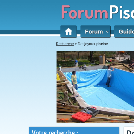
Forum
Pis
Forum
Guid
‹
Recherche
> Desjoyaux-piscine
Votre recherche :
De