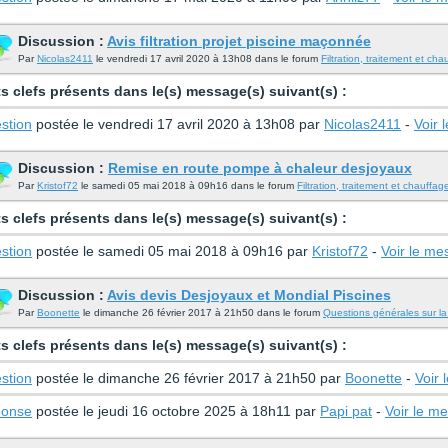
Discussion :
Avis filtration projet piscine maçonnée
Par
Nicolas2411
le vendredi 17 avril 2020 à 13h08 dans le forum
Filtration, traitement et cha
s clefs présents dans le(s) message(s) suivant(s) :
stion
postée le vendredi 17 avril 2020 à 13h08 par
Nicolas2411
-
Voir 
Discussion :
Remise en route pompe à chaleur desjoyaux
Par
Kristof72
le samedi 05 mai 2018 à 09h16 dans le forum
Filtration, traitement et chauffag
s clefs présents dans le(s) message(s) suivant(s) :
stion
postée le samedi 05 mai 2018 à 09h16 par
Kristof72
-
Voir le m
Discussion :
Avis devis Desjoyaux et Mondial Piscines
Par
Boonette
le dimanche 26 février 2017 à 21h50 dans le forum
Questions générales sur la
s clefs présents dans le(s) message(s) suivant(s) :
stion
postée le dimanche 26 février 2017 à 21h50 par
Boonette
-
Voir
onse
postée le jeudi 16 octobre 2025 à 18h11 par
Papi pat
-
Voir le m