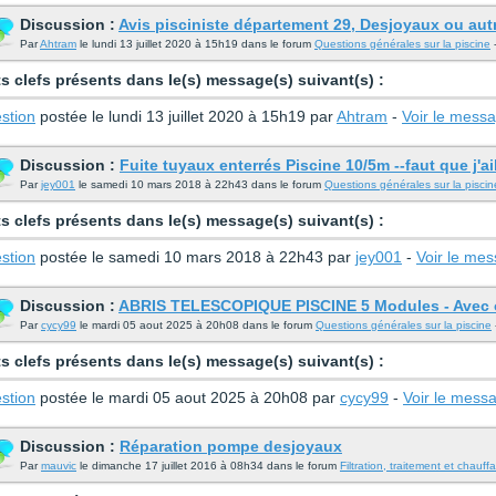
Discussion :
Avis pisciniste département 29, Desjoyaux ou aut
Par
Ahtram
le lundi 13 juillet 2020 à 15h19 dans le forum
Questions générales sur la piscine
-
s clefs présents dans le(s) message(s) suivant(s) :
stion
postée le lundi 13 juillet 2020 à 15h19 par
Ahtram
-
Voir le mess
Discussion :
Fuite tuyaux enterrés Piscine 10/5m --faut que j'aill
Par
jey001
le samedi 10 mars 2018 à 22h43 dans le forum
Questions générales sur la piscin
s clefs présents dans le(s) message(s) suivant(s) :
stion
postée le samedi 10 mars 2018 à 22h43 par
jey001
-
Voir le me
Discussion :
ABRIS TELESCOPIQUE PISCINE 5 Modules - Avec ou
Par
cycy99
le mardi 05 aout 2025 à 20h08 dans le forum
Questions générales sur la piscine
s clefs présents dans le(s) message(s) suivant(s) :
stion
postée le mardi 05 aout 2025 à 20h08 par
cycy99
-
Voir le mess
Discussion :
Réparation pompe desjoyaux
Par
mauvic
le dimanche 17 juillet 2016 à 08h34 dans le forum
Filtration, traitement et chauff