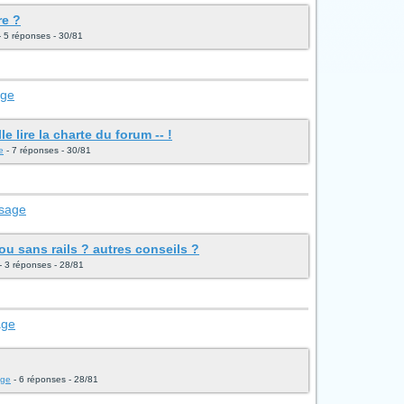
re ?
 5 réponses - 30/81
age
e lire la charte du forum -- !
e
- 7 réponses - 30/81
ssage
 sans rails ? autres conseils ?
- 3 réponses - 28/81
age
age
- 6 réponses - 28/81