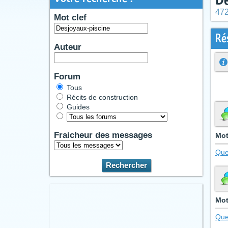
472
Mot clef
Ré
Auteur
Forum
Tous
Récits de construction
Guides
Fraicheur des messages
Mot
Que
Mot
Que