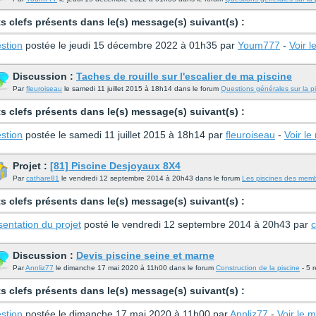
s clefs présents dans le(s) message(s) suivant(s) :
stion
postée le jeudi 15 décembre 2022 à 01h35 par
Youm777
-
Voir 
Discussion :
Taches de rouille sur l'escalier de ma piscine
Par
fleuroiseau
le samedi 11 juillet 2015 à 18h14 dans le forum
Questions générales sur la p
s clefs présents dans le(s) message(s) suivant(s) :
stion
postée le samedi 11 juillet 2015 à 18h14 par
fleuroiseau
-
Voir l
Projet :
[81] Piscine Desjoyaux 8X4
Par
cathare81
le vendredi 12 septembre 2014 à 20h43 dans le forum
Les piscines des mem
s clefs présents dans le(s) message(s) suivant(s) :
sentation du projet
posté le vendredi 12 septembre 2014 à 20h43 par
Discussion :
Devis piscine seine et marne
Par
Annliz77
le dimanche 17 mai 2020 à 11h00 dans le forum
Construction de la piscine
- 5 
s clefs présents dans le(s) message(s) suivant(s) :
stion
postée le dimanche 17 mai 2020 à 11h00 par
Annliz77
-
Voir le 