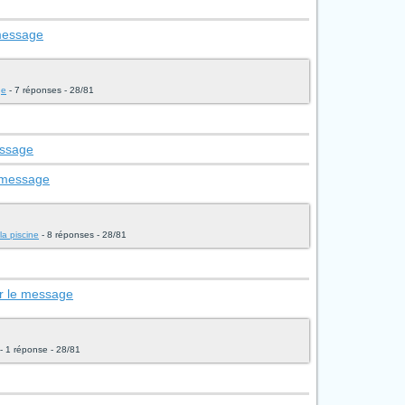
 message
ge
- 7 réponses - 28/81
essage
e message
la piscine
- 8 réponses - 28/81
ir le message
- 1 réponse - 28/81