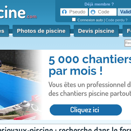
cine
Déjà membre ?
.com
Connexion auto
|
Code perdu ?
es
Photos de piscine
Devis piscine
F
sjoyaux-piscine : recherche dans le fo