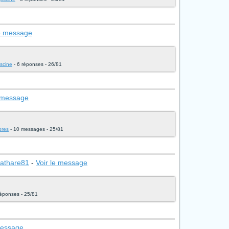
le message
iscine
- 6 réponses - 26/81
e message
bres
- 10 messages - 25/81
cathare81
-
Voir le message
réponses - 25/81
message