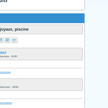
joyaux, piscine
9
10
>>
yaux
réponses - 31/81
message
 réponses - 30/81
 message