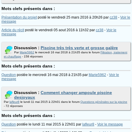
Mots clefs présents dans :
Présentation du projet
posté le vendredi 25 mars 2016 à 20h26 par
cz38
-
Voir le
message
Article du récit
posté le vendredi 05 aout 2016 à 11h32 par
cz38
-
Voir le
message
Discussion :
Piscine très très verte et grosse galère
Par
Marie5962
le mercredi 16 mai 2018 à 21h35 dans le forum
Filtration, traitement
et chauffage
- 158 réponses
Mots clefs présents dans :
Question
postée le mercredi 16 mai 2018 à 21h35 par
Marie5962
-
Voir le
message
Discussion :
Comment changer ampoule piscine
desjoyaux
Par
lafleur8
le lundi 11 mai 2015 à 22h01 dans le forum
Questions générales sur la piscine
- 72 réponses
Mots clefs présents dans :
Question
postée le lundi 11 mai 2015 à 22h01 par
lafleur8
-
Voir le message