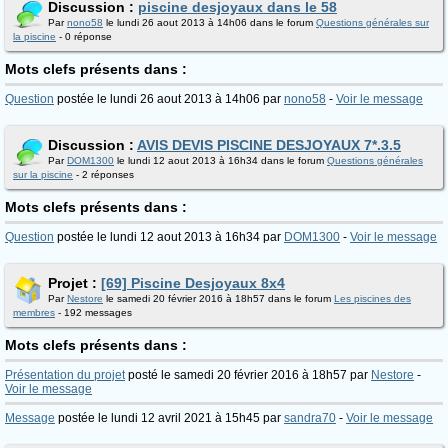
Discussion :
piscine desjoyaux dans le 58
Par
nono58
le lundi 26 aout 2013 à 14h06 dans le forum
Questions générales sur
la piscine
- 0 réponse
Mots clefs présents dans :
Question
postée le lundi 26 aout 2013 à 14h06 par
nono58
-
Voir le message
Discussion :
AVIS DEVIS PISCINE DESJOYAUX 7*.3.5
Par
DOM1300
le lundi 12 aout 2013 à 16h34 dans le forum
Questions générales
sur la piscine
- 2 réponses
Mots clefs présents dans :
Question
postée le lundi 12 aout 2013 à 16h34 par
DOM1300
-
Voir le message
Projet :
[69] Piscine Desjoyaux 8x4
Par
Nestore
le samedi 20 février 2016 à 18h57 dans le forum
Les piscines des
membres
- 192 messages
Mots clefs présents dans :
Présentation du projet
posté le samedi 20 février 2016 à 18h57 par
Nestore
-
Voir le message
Message
postée le lundi 12 avril 2021 à 15h45 par
sandra70
-
Voir le message