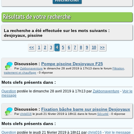
Résultats de votre recherche
La recherche a été effectuée sur les mots suivants :
desjoyaux, piscine
<<
1
2
3
4
5
6
7
8
9
10
>>
Discussion :
Pompe piscine Desjoyaux F25
Par
Zakbonaventure
le dimanche 28 avril 2019 à 17h13 dans le forum
Filtration,
traitement et chauffage
- 0 réponse
Mots clefs présents dans :
Question
postée le dimanche 28 avril 2019 à 17h13 par
Zakbonaventure
-
Voir le
message
Discussion :
Fixation bâche barre sur piscine Desjoyaux
Par
chris016
le jeudi 21 février 2019 à 18h11 dans le forum
Sécurité
- 0 réponse
Mots clefs présents dans :
Question
postée le jeudi 21 février 2019 à 18h11 par
chris016
-
Voir le message