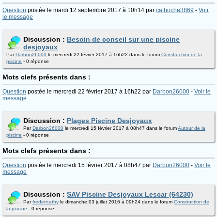
Question
postée le mardi 12 septembre 2017 à 10h14 par
cathoche3869
-
Voir
le message
Discussion :
Besoin de conseil sur une piscine
desjoyaux
Par
Darbon26000
le mercredi 22 février 2017 à 16h22 dans le forum
Construction de la
piscine
- 0 réponse
Mots clefs présents dans :
Question
postée le mercredi 22 février 2017 à 16h22 par
Darbon26000
-
Voir le
message
Discussion :
Plages Piscine Desjoyaux
Par
Darbon26000
le mercredi 15 février 2017 à 08h47 dans le forum
Autour de la
piscine
- 0 réponse
Mots clefs présents dans :
Question
postée le mercredi 15 février 2017 à 08h47 par
Darbon26000
-
Voir le
message
Discussion :
SAV Piscine Desjoyaux Lescar (64230)
Par
fredericathy
le dimanche 03 juillet 2016 à 09h24 dans le forum
Construction de
la piscine
- 0 réponse