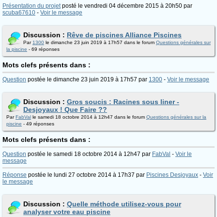
Présentation du projet
posté le vendredi 04 décembre 2015 à 20h50 par
scuba67610
-
Voir le message
Discussion :
Rêve de piscines Alliance Piscines
Par
1300
le dimanche 23 juin 2019 à 17h57 dans le forum
Questions générales sur
la piscine
- 69 réponses
Mots clefs présents dans :
Question
postée le dimanche 23 juin 2019 à 17h57 par
1300
-
Voir le message
Discussion :
Gros soucis : Racines sous liner -
Desjoyaux ! Que Faire ??
Par
FabVal
le samedi 18 octobre 2014 à 12h47 dans le forum
Questions générales sur la
piscine
- 49 réponses
Mots clefs présents dans :
Question
postée le samedi 18 octobre 2014 à 12h47 par
FabVal
-
Voir le
message
Réponse
postée le lundi 27 octobre 2014 à 17h37 par
Piscines Desjoyaux
-
Voir
le message
Discussion :
Quelle méthode utilisez-vous pour
analyser votre eau piscine