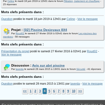
Par
Celine
le mardi 18 juin 2019 à 12h01 dans le forum
Filtration, traitement et chauffage
-
25 réponses
Mots clefs présents dans :
Question
postée le mardi 18 juin 2019 à 12h01 par
Celine
-
Voir le message
Projet :
[02] Piscine Desjoyaux 8X4
Par
Roud02
le samedi 27 février 2016 à 02h41 dans le forum
Les piscines des
membres
- 58 messages
Mots clefs présents dans :
Présentation du projet
posté le samedi 27 février 2016 à 02h41 par
Roud02
-
Voir le message
Discussion :
Avis sur abri piscine
Par
laverda
le samedi 28 mars 2015 à 13h51 dans le forum
Sécurité
- 41 réponses
Mots clefs présents dans :
Question
postée le samedi 28 mars 2015 à 13h51 par
laverda
-
Voir le message
<<
1
2
3
4
5
6
7
8
9
10
>>
Contacts
Signaler un contenu illicite
Mentions légales
Conditions d'utilisation