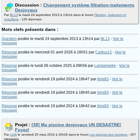
Discussion :
Changement système filtration-traitements
Desjoyaux
Par
BL13
le mardi 24 septembre 2013 à 13h14 dans le forum
Filtration, traitement et
chauffage
- 126 réponses
Mots clefs présents dans :
Question
postée le mardi 24 septembre 2013 à 13h14 par
BL13
-
Voir le
message
Réponse
postée le mercredi 01 avril 2026 à 16h51 par
Caillou12
-
Voir le
message
Réponse
postée le lundi 06 octobre 2025 à 09h56 par
Lampemetre
-
Voir le
message
Réponse
postée le vendredi 19 juillet 2024 à 18h47 par
Almi83
-
Voir le
message
Réponse
postée le vendredi 19 juillet 2024 à 18h45 par
Almi83
-
Voir le
message
Réponse
postée le vendredi 19 juillet 2024 à 18h42 par
Almi83
-
Voir le
message
Projet :
[38] Ma piscine desjoyaux UN DESASTRE!
Fuyez!
Par
cz38
le vendredi 25 mars 2016 à 20h26 dans le forum
Les piscines des membres
- 207
messages