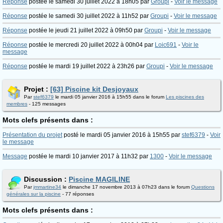
Réponse
postée le samedi 30 juillet 2022 à 18h05 par
Groupi
-
Voir le message
Réponse
postée le samedi 30 juillet 2022 à 11h52 par
Groupi
-
Voir le message
Réponse
postée le jeudi 21 juillet 2022 à 09h50 par
Groupi
-
Voir le message
Réponse
postée le mercredi 20 juillet 2022 à 00h04 par
Loic691
-
Voir le
message
Réponse
postée le mardi 19 juillet 2022 à 23h26 par
Groupi
-
Voir le message
Projet :
[63] Piscine kit Desjoyaux
Par
stef6379
le mardi 05 janvier 2016 à 15h55 dans le forum
Les piscines des
membres
- 125 messages
Mots clefs présents dans :
Présentation du projet
posté le mardi 05 janvier 2016 à 15h55 par
stef6379
-
Voir
le message
Message
postée le mardi 10 janvier 2017 à 11h32 par
1300
-
Voir le message
Discussion :
Piscine MAGILINE
Par
jmmartine34
le dimanche 17 novembre 2013 à 07h23 dans le forum
Questions
générales sur la piscine
- 77 réponses
Mots clefs présents dans :