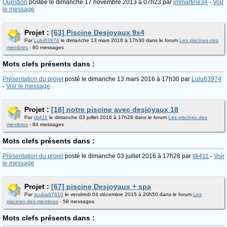
Question
postée le dimanche 17 novembre 2013 à 07h23 par
jmmartine34
-
Voir
le message
Projet :
[63] Piscine Desjoyaux 9x4
Par
Lulu63974
le dimanche 13 mars 2016 à 17h30 dans le forum
Les piscines des
membres
- 80 messages
Mots clefs présents dans :
Présentation du projet
posté le dimanche 13 mars 2016 à 17h30 par
Lulu63974
-
Voir le message
Projet :
[18] notre piscine avec desjoyaux 18
Par
titi411
le dimanche 03 juillet 2016 à 17h28 dans le forum
Les piscines des
membres
- 84 messages
Mots clefs présents dans :
Présentation du projet
posté le dimanche 03 juillet 2016 à 17h28 par
titi411
-
Voir
le message
Projet :
[67] piscine Desjoyaux + spa
Par
scuba67610
le vendredi 04 décembre 2015 à 20h50 dans le forum
Les
piscines des membres
- 58 messages
Mots clefs présents dans :