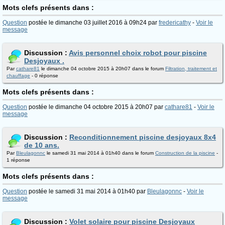
Mots clefs présents dans :
Question
postée le dimanche 03 juillet 2016 à 09h24 par
fredericathy
-
Voir le
message
Discussion :
Avis personnel choix robot pour piscine
Desjoyaux .
Par
cathare81
le dimanche 04 octobre 2015 à 20h07 dans le forum
Filtration, traitement et
chauffage
- 0 réponse
Mots clefs présents dans :
Question
postée le dimanche 04 octobre 2015 à 20h07 par
cathare81
-
Voir le
message
Discussion :
Reconditionnement piscine desjoyaux 8x4
de 10 ans.
Par
Bleulagonnc
le samedi 31 mai 2014 à 01h40 dans le forum
Construction de la piscine
-
1 réponse
Mots clefs présents dans :
Question
postée le samedi 31 mai 2014 à 01h40 par
Bleulagonnc
-
Voir le
message
Discussion :
Volet solaire pour piscine Desjoyaux