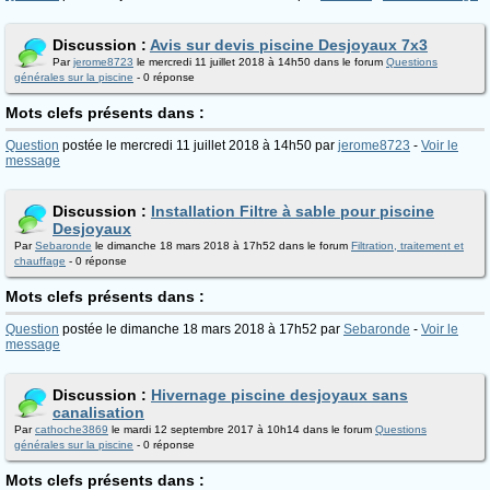
Discussion :
Avis sur devis piscine Desjoyaux 7x3
Par
jerome8723
le mercredi 11 juillet 2018 à 14h50 dans le forum
Questions
générales sur la piscine
- 0 réponse
Mots clefs présents dans :
Question
postée le mercredi 11 juillet 2018 à 14h50 par
jerome8723
-
Voir le
message
Discussion :
Installation Filtre à sable pour piscine
Desjoyaux
Par
Sebaronde
le dimanche 18 mars 2018 à 17h52 dans le forum
Filtration, traitement et
chauffage
- 0 réponse
Mots clefs présents dans :
Question
postée le dimanche 18 mars 2018 à 17h52 par
Sebaronde
-
Voir le
message
Discussion :
Hivernage piscine desjoyaux sans
canalisation
Par
cathoche3869
le mardi 12 septembre 2017 à 10h14 dans le forum
Questions
générales sur la piscine
- 0 réponse
Mots clefs présents dans :