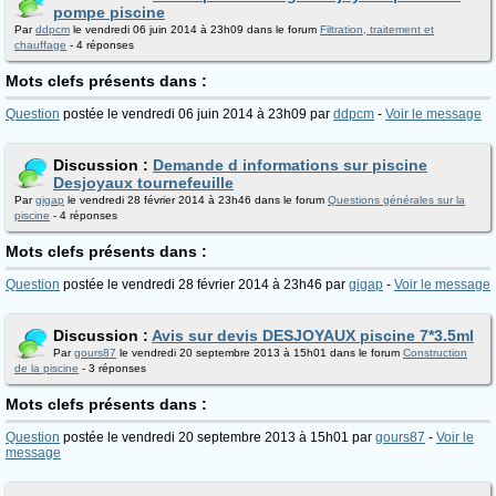
pompe piscine
Par
ddpcm
le vendredi 06 juin 2014 à 23h09 dans le forum
Filtration, traitement et
chauffage
- 4 réponses
Mots clefs présents dans :
Question
postée le vendredi 06 juin 2014 à 23h09 par
ddpcm
-
Voir le message
Discussion :
Demande d informations sur piscine
Desjoyaux tournefeuille
Par
gigap
le vendredi 28 février 2014 à 23h46 dans le forum
Questions générales sur la
piscine
- 4 réponses
Mots clefs présents dans :
Question
postée le vendredi 28 février 2014 à 23h46 par
gigap
-
Voir le message
Discussion :
Avis sur devis DESJOYAUX piscine 7*3.5ml
Par
gours87
le vendredi 20 septembre 2013 à 15h01 dans le forum
Construction
de la piscine
- 3 réponses
Mots clefs présents dans :
Question
postée le vendredi 20 septembre 2013 à 15h01 par
gours87
-
Voir le
message