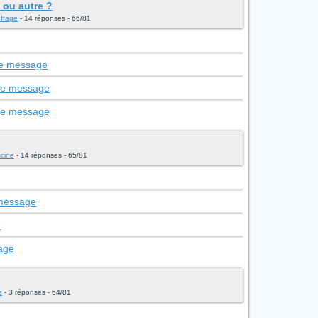
 ou autre ?
uffage
- 14 réponses - 66/81
le message
 le message
 le message
scine
- 14 réponses - 65/81
 message
e
age
e
- 3 réponses - 64/81