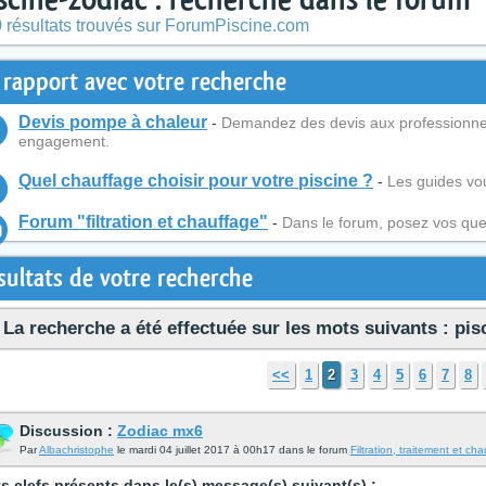
 résultats trouvés sur ForumPiscine.com
 rapport avec votre recherche
Devis pompe à chaleur
-
Demandez des devis aux professionnel
engagement.
Quel chauffage choisir pour votre piscine ?
-
Les guides vous
Forum "filtration et chauffage"
-
Dans le forum, posez vos ques
sultats de votre recherche
La recherche a été effectuée sur les mots suivants : pis
<<
1
2
3
4
5
6
7
8
Discussion :
Zodiac mx6
Par
Albachristophe
le mardi 04 juillet 2017 à 00h17 dans le forum
Filtration, traitement et ch
s clefs présents dans le(s) message(s) suivant(s) :