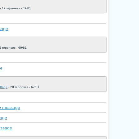
- 19 réponses - 69/81
sage
5 réponses - 69/81
ge
uffage
- 20 réponses - 67/81
le message
sage
essage