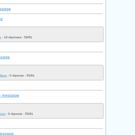
essage
ge
e
- 19 réponses - 59/81
ssage
uffage
- 0 réponse - 55/81
le message
cine
- 0 réponse - 55/81
message