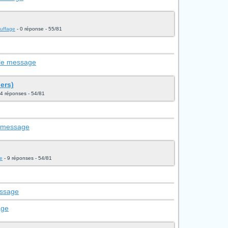
auffage
- 0 réponse - 55/81
 le message
iers)
4 réponses - 54/81
e message
ge
- 9 réponses - 54/81
essage
age