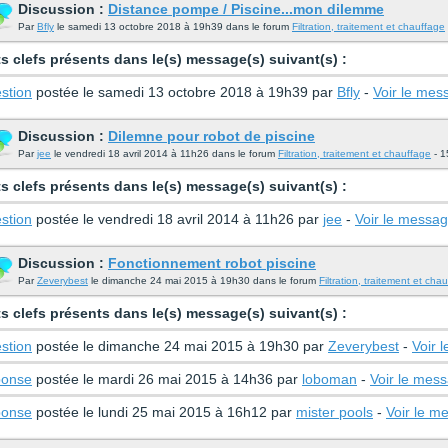
Discussion :
Distance pompe / Piscine...mon dilemme
Par
Bfly
le samedi 13 octobre 2018 à 19h39 dans le forum
Filtration, traitement et chauffage
s clefs présents dans le(s) message(s) suivant(s) :
stion
postée le samedi 13 octobre 2018 à 19h39 par
Bfly
-
Voir le mes
Discussion :
Dilemne pour robot de piscine
Par
jee
le vendredi 18 avril 2014 à 11h26 dans le forum
Filtration, traitement et chauffage
- 1
s clefs présents dans le(s) message(s) suivant(s) :
stion
postée le vendredi 18 avril 2014 à 11h26 par
jee
-
Voir le messa
Discussion :
Fonctionnement robot piscine
Par
Zeverybest
le dimanche 24 mai 2015 à 19h30 dans le forum
Filtration, traitement et cha
s clefs présents dans le(s) message(s) suivant(s) :
stion
postée le dimanche 24 mai 2015 à 19h30 par
Zeverybest
-
Voir 
onse
postée le mardi 26 mai 2015 à 14h36 par
loboman
-
Voir le mes
onse
postée le lundi 25 mai 2015 à 16h12 par
mister pools
-
Voir le m