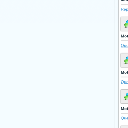
Rép
Mot
Que
Mot
Que
Mot
Que