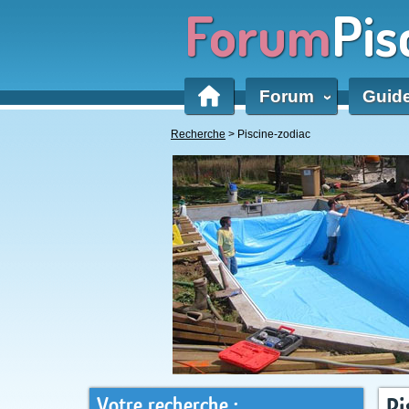
Forum
Pis
Forum
Guid
‹
Recherche
> Piscine-zodiac
Votre recherche :
Pi