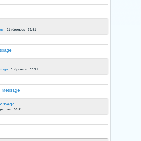
ine
- 21 réponses - 77/81
essage
uffage
- 6 réponses - 76/81
le message
vernage
éponses - 69/81