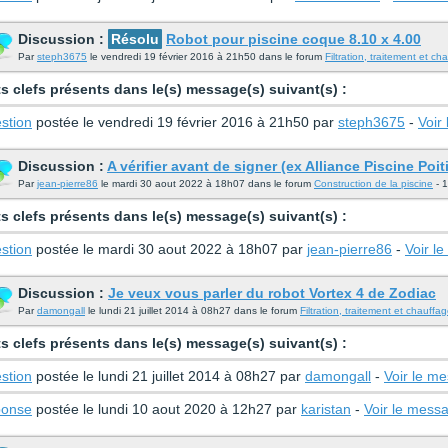
Discussion :
Résolu
Robot pour piscine coque 8.10 x 4.00
Par
steph3675
le vendredi 19 février 2016 à 21h50 dans le forum
Filtration, traitement et ch
s clefs présents dans le(s) message(s) suivant(s) :
stion
postée le vendredi 19 février 2016 à 21h50 par
steph3675
-
Voir
Discussion :
A vérifier avant de signer (ex Alliance Piscine Poit
Par
jean-pierre86
le mardi 30 aout 2022 à 18h07 dans le forum
Construction de la piscine
- 1
s clefs présents dans le(s) message(s) suivant(s) :
stion
postée le mardi 30 aout 2022 à 18h07 par
jean-pierre86
-
Voir l
Discussion :
Je veux vous parler du robot Vortex 4 de Zodiac
Par
damongall
le lundi 21 juillet 2014 à 08h27 dans le forum
Filtration, traitement et chauffa
s clefs présents dans le(s) message(s) suivant(s) :
stion
postée le lundi 21 juillet 2014 à 08h27 par
damongall
-
Voir le m
onse
postée le lundi 10 aout 2020 à 12h27 par
karistan
-
Voir le mess