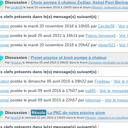
Discussion :
Choix pompe à chaleur Zodiac, Astral Pool Bering
Par
Cecilie38
le mardi 20 novembre 2018 à 10h55 dans le forum
Filtration, traitement et cha
s clefs présents dans le(s) message(s) suivant(s) :
stion
postée le mardi 20 novembre 2018 à 10h55 par
Cecilie38
-
Voir 
onse
postée le jeudi 25 aout 2022 à 16h11 par
Papou Isnogood
-
Voir
onse
postée le mardi 20 novembre 2018 à 20h42 par
olivier921
-
Voir
Discussion :
Projet piscine et bruit pompe à chaleur
Par
Fredeau
le dimanche 05 avril 2015 à 09h22 dans le forum
Questions générales sur la pi
s clefs présents dans le(s) message(s) suivant(s) :
stion
postée le dimanche 05 avril 2015 à 09h22 par
Fredeau
-
Voir le
onse
postée le jeudi 09 avril 2015 à 17h07 par
pat45
-
Voir le messag
onse
postée le jeudi 09 avril 2015 à 22h57 par
loboman
-
Voir le mess
Discussion :
Résolu
La PAC de notre piscine givre
Par
lionel18
le mercredi 01 juin 2022 à 13h53 dans le forum
Filtration, traitement et chauffag
s clefs présents dans le(s) message(s) suivant(s) :