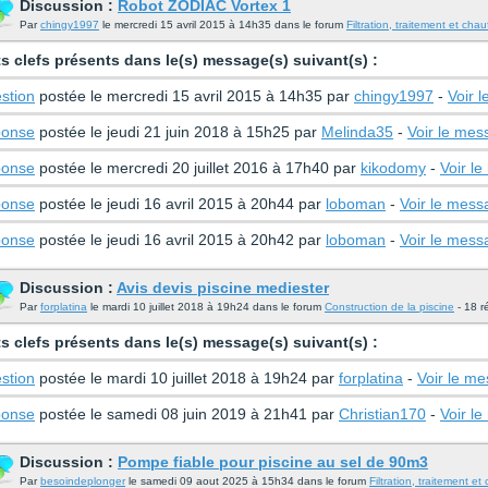
Discussion :
Robot ZODIAC Vortex 1
Par
chingy1997
le mercredi 15 avril 2015 à 14h35 dans le forum
Filtration, traitement et cha
s clefs présents dans le(s) message(s) suivant(s) :
stion
postée le mercredi 15 avril 2015 à 14h35 par
chingy1997
-
Voir 
onse
postée le jeudi 21 juin 2018 à 15h25 par
Melinda35
-
Voir le me
onse
postée le mercredi 20 juillet 2016 à 17h40 par
kikodomy
-
Voir l
onse
postée le jeudi 16 avril 2015 à 20h44 par
loboman
-
Voir le mess
onse
postée le jeudi 16 avril 2015 à 20h42 par
loboman
-
Voir le mess
Discussion :
Avis devis piscine mediester
Par
forplatina
le mardi 10 juillet 2018 à 19h24 dans le forum
Construction de la piscine
- 18 r
s clefs présents dans le(s) message(s) suivant(s) :
stion
postée le mardi 10 juillet 2018 à 19h24 par
forplatina
-
Voir le m
onse
postée le samedi 08 juin 2019 à 21h41 par
Christian170
-
Voir l
Discussion :
Pompe fiable pour piscine au sel de 90m3
Par
besoindeplonger
le samedi 09 aout 2025 à 15h34 dans le forum
Filtration, traitement e