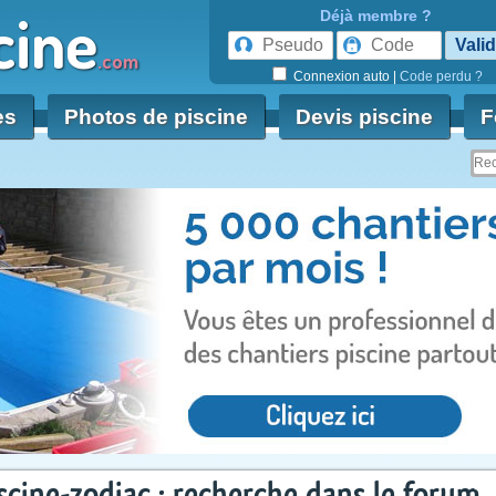
cine
Déjà membre ?
.com
Connexion auto
|
Code perdu ?
es
Photos de piscine
Devis piscine
F
scine-zodiac : recherche dans le forum