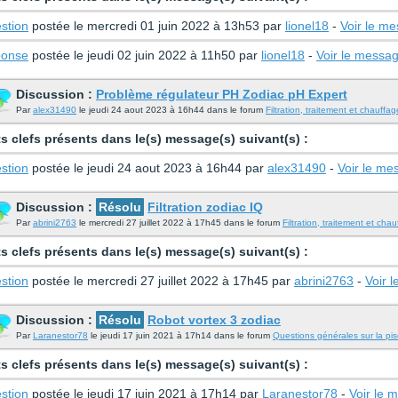
stion
postée le mercredi 01 juin 2022 à 13h53 par
lionel18
-
Voir le m
onse
postée le jeudi 02 juin 2022 à 11h50 par
lionel18
-
Voir le messa
Discussion :
Problème régulateur PH Zodiac pH Expert
Par
alex31490
le jeudi 24 aout 2023 à 16h44 dans le forum
Filtration, traitement et chauffag
s clefs présents dans le(s) message(s) suivant(s) :
stion
postée le jeudi 24 aout 2023 à 16h44 par
alex31490
-
Voir le me
Discussion :
Résolu
Filtration zodiac IQ
Par
abrini2763
le mercredi 27 juillet 2022 à 17h45 dans le forum
Filtration, traitement et cha
s clefs présents dans le(s) message(s) suivant(s) :
stion
postée le mercredi 27 juillet 2022 à 17h45 par
abrini2763
-
Voir 
Discussion :
Résolu
Robot vortex 3 zodiac
Par
Laranestor78
le jeudi 17 juin 2021 à 17h14 dans le forum
Questions générales sur la pis
s clefs présents dans le(s) message(s) suivant(s) :
stion
postée le jeudi 17 juin 2021 à 17h14 par
Laranestor78
-
Voir le 