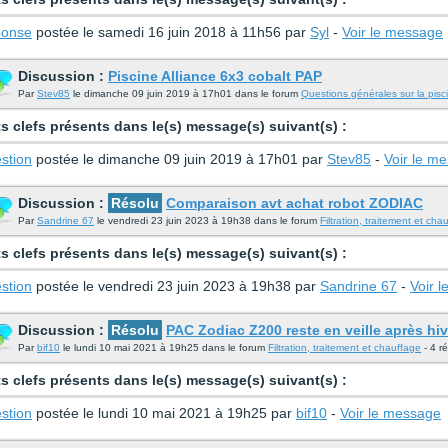
onse
postée le samedi 16 juin 2018 à 11h56 par
Syl
-
Voir le message
Discussion :
Piscine Alliance 6x3 cobalt PAP
Par
Stev85
le dimanche 09 juin 2019 à 17h01 dans le forum
Questions générales sur la pisc
s clefs présents dans le(s) message(s) suivant(s) :
stion
postée le dimanche 09 juin 2019 à 17h01 par
Stev85
-
Voir le m
Discussion :
Résolu
Comparaison avt achat robot ZODIAC
Par
Sandrine 67
le vendredi 23 juin 2023 à 19h38 dans le forum
Filtration, traitement et cha
s clefs présents dans le(s) message(s) suivant(s) :
stion
postée le vendredi 23 juin 2023 à 19h38 par
Sandrine 67
-
Voir 
Discussion :
Résolu
PAC Zodiac Z200 reste en veille après hi
Par
bif10
le lundi 10 mai 2021 à 19h25 dans le forum
Filtration, traitement et chauffage
- 4 r
s clefs présents dans le(s) message(s) suivant(s) :
stion
postée le lundi 10 mai 2021 à 19h25 par
bif10
-
Voir le message