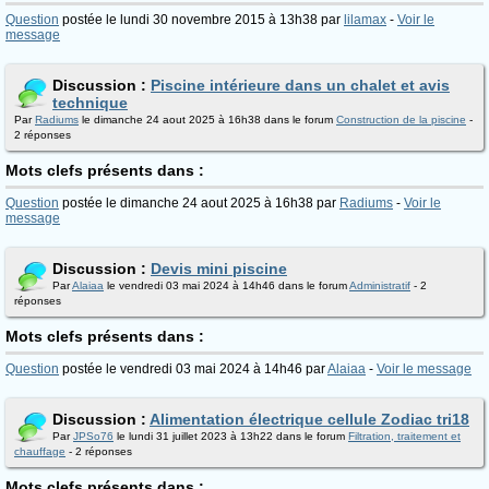
Question
postée le lundi 30 novembre 2015 à 13h38 par
lilamax
-
Voir le
message
Discussion :
Piscine intérieure dans un chalet et avis
technique
Par
Radiums
le dimanche 24 aout 2025 à 16h38 dans le forum
Construction de la piscine
-
2 réponses
Mots clefs présents dans :
Question
postée le dimanche 24 aout 2025 à 16h38 par
Radiums
-
Voir le
message
Discussion :
Devis mini piscine
Par
Alaiaa
le vendredi 03 mai 2024 à 14h46 dans le forum
Administratif
- 2
réponses
Mots clefs présents dans :
Question
postée le vendredi 03 mai 2024 à 14h46 par
Alaiaa
-
Voir le message
Discussion :
Alimentation électrique cellule Zodiac tri18
Par
JPSo76
le lundi 31 juillet 2023 à 13h22 dans le forum
Filtration, traitement et
chauffage
- 2 réponses
Mots clefs présents dans :