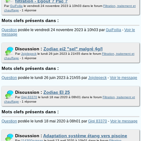
filtration - Egout ? Pac ?
Par
GuiFoilia
le vendredi 24 novembre 2023 à 10h03 dans le forum
Filtration, traitement et
chauffage
- 1 réponse
Mots clefs présents dans :
Question
postée le vendredi 24 novembre 2023 à 10h03 par
GuiFoilia
-
Voir le
message
Discussion :
Zodiac ei2 "sel" malgré 4g/l
Par
Jojolepeck
le lundi 26 juin 2023 à 21h55 dans le forum
Filtration, traitement et
chauffage
- 1 réponse
Mots clefs présents dans :
Question
postée le lundi 26 juin 2023 à 21h55 par
Jojolepeck
-
Voir le message
Discussion :
Zodiac EI 25
Par
Gigi 83370
le lundi 18 mai 2020 à 08h01 dans le forum
Filtration, traitement et
chauffage
- 1 réponse
Mots clefs présents dans :
Question
postée le lundi 18 mai 2020 à 08h01 par
Gigi 83370
-
Voir le message
Discussion :
Adaptation système étang vers piscine
Par
11430Gruissan
le lundi 13 avril 2020 à 10h01 dans le forum
Filtration,