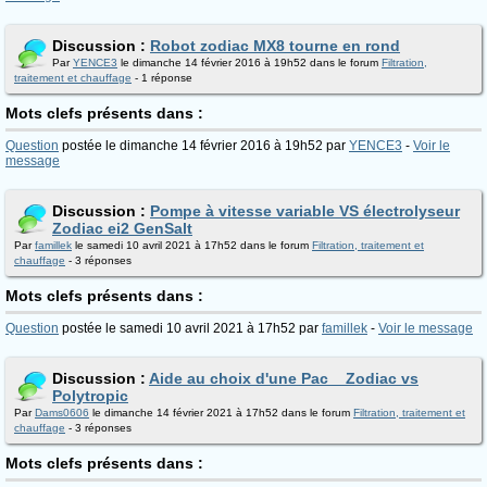
Discussion :
Robot zodiac MX8 tourne en rond
Par
YENCE3
le dimanche 14 février 2016 à 19h52 dans le forum
Filtration,
traitement et chauffage
- 1 réponse
Mots clefs présents dans :
Question
postée le dimanche 14 février 2016 à 19h52 par
YENCE3
-
Voir le
message
Discussion :
Pompe à vitesse variable VS électrolyseur
Zodiac ei2 GenSalt
Par
famillek
le samedi 10 avril 2021 à 17h52 dans le forum
Filtration, traitement et
chauffage
- 3 réponses
Mots clefs présents dans :
Question
postée le samedi 10 avril 2021 à 17h52 par
famillek
-
Voir le message
Discussion :
Aide au choix d'une Pac _ Zodiac vs
Polytropic
Par
Dams0606
le dimanche 14 février 2021 à 17h52 dans le forum
Filtration, traitement et
chauffage
- 3 réponses
Mots clefs présents dans :