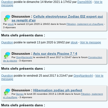
Question
postée le dimanche 14 février 2021 à 17h52 par
Dams0606
-
Voir le
message
Discussion :
Cellule electrolyseur Zodiac EI2 expert qui
se remplit d'air
Par
stouk
le samedi 13 juin 2020 à 16h02 dans le forum
Filtration, traitement et chauffage
-
3 réponses
Mots clefs présents dans :
Question
postée le samedi 13 juin 2020 à 16h02 par
stouk
-
Voir le message
Discussion :
Avis sur devis Piscine 7 * 4
Par
GregNantes44
le vendredi 25 aout 2017 à 21h47 dans le forum
Construction
de la piscine
- 3 réponses
Mots clefs présents dans :
Question
postée le vendredi 25 aout 2017 à 21h47 par
GregNantes44
-
Voir le
message
Discussion :
Hibernation zodiac ph perfect
Par
lilamax
le lundi 30 novembre 2015 à 13h38 dans le forum
Filtration, traitement
et chauffage
- 3 réponses
Mots clefs présents dans :