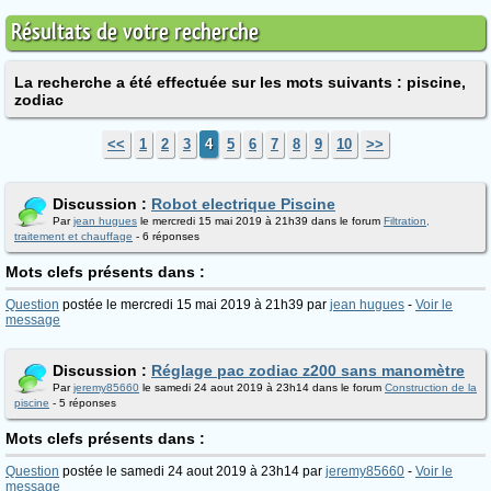
Résultats de votre recherche
La recherche a été effectuée sur les mots suivants : piscine,
zodiac
<<
1
2
3
4
5
6
7
8
9
10
>>
Discussion :
Robot electrique Piscine
Par
jean hugues
le mercredi 15 mai 2019 à 21h39 dans le forum
Filtration,
traitement et chauffage
- 6 réponses
Mots clefs présents dans :
Question
postée le mercredi 15 mai 2019 à 21h39 par
jean hugues
-
Voir le
message
Discussion :
Réglage pac zodiac z200 sans manomètre
Par
jeremy85660
le samedi 24 aout 2019 à 23h14 dans le forum
Construction de la
piscine
- 5 réponses
Mots clefs présents dans :
Question
postée le samedi 24 aout 2019 à 23h14 par
jeremy85660
-
Voir le
message