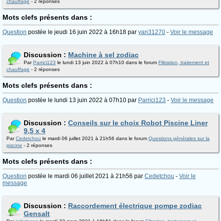
chauffage
- 2 réponses
Mots clefs présents dans :
Question
postée le jeudi 16 juin 2022 à 16h18 par
yan31270
-
Voir le message
Discussion :
Machine à sel zodiac
Par
Parrici123
le lundi 13 juin 2022 à 07h10 dans le forum
Filtration, traitement et
chauffage
- 2 réponses
Mots clefs présents dans :
Question
postée le lundi 13 juin 2022 à 07h10 par
Parrici123
-
Voir le message
Discussion :
Conseils sur le choix Robot Piscine Liner
9,5 x 4
Par
Cedetchou
le mardi 06 juillet 2021 à 21h56 dans le forum
Questions générales sur la
piscine
- 2 réponses
Mots clefs présents dans :
Question
postée le mardi 06 juillet 2021 à 21h56 par
Cedetchou
-
Voir le
message
Discussion :
Raccordement électrique pompe zodiac
Gensalt