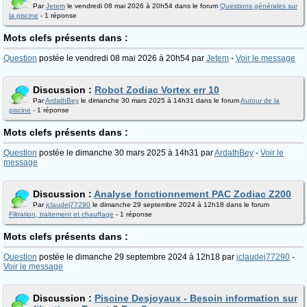
Par
Jetem
le vendredi 08 mai 2026 à 20h54 dans le forum
Questions générales sur
la piscine
- 1 réponse
Mots clefs présents dans :
Question
postée le vendredi 08 mai 2026 à 20h54 par
Jetem
-
Voir le message
Discussion :
Robot Zodiac Vortex err 10
Par
ArdathBey
le dimanche 30 mars 2025 à 14h31 dans le forum
Autour de la
piscine
- 1 réponse
Mots clefs présents dans :
Question
postée le dimanche 30 mars 2025 à 14h31 par
ArdathBey
-
Voir le
message
Discussion :
Analyse fonctionnement PAC Zodiac Z200
Par
jclaudej77290
le dimanche 29 septembre 2024 à 12h18 dans le forum
Filtration, traitement et chauffage
- 1 réponse
Mots clefs présents dans :
Question
postée le dimanche 29 septembre 2024 à 12h18 par
jclaudej77290
-
Voir le message
Discussion :
Piscine Desjoyaux - Besoin information sur