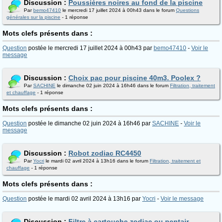
Discussion :
Poussières noires au fond de la piscine
Par
bemo47410
le mercredi 17 juillet 2024 à 00h43 dans le forum
Questions
générales sur la piscine
- 1 réponse
Mots clefs présents dans :
Question
postée le mercredi 17 juillet 2024 à 00h43 par
bemo47410
-
Voir le
message
Discussion :
Choix pac pour piscine 40m3. Poolex ?
Par
SACHINE
le dimanche 02 juin 2024 à 16h46 dans le forum
Filtration, traitement
et chauffage
- 1 réponse
Mots clefs présents dans :
Question
postée le dimanche 02 juin 2024 à 16h46 par
SACHINE
-
Voir le
message
Discussion :
Robot zodiac RC4450
Par
Yocri
le mardi 02 avril 2024 à 13h16 dans le forum
Filtration, traitement et
chauffage
- 1 réponse
Mots clefs présents dans :
Question
postée le mardi 02 avril 2024 à 13h16 par
Yocri
-
Voir le message
Discussion :
Filtre à cartouche zodiac ou pentair