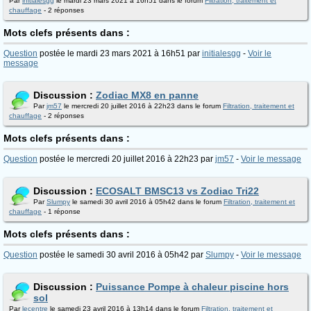
Par
initialesgg
le mardi 23 mars 2021 à 16h51 dans le forum
Filtration, traitement et
chauffage
- 2 réponses
Mots clefs présents dans :
Question
postée le mardi 23 mars 2021 à 16h51 par
initialesgg
-
Voir le
message
Discussion :
Zodiac MX8 en panne
Par
jm57
le mercredi 20 juillet 2016 à 22h23 dans le forum
Filtration, traitement et
chauffage
- 2 réponses
Mots clefs présents dans :
Question
postée le mercredi 20 juillet 2016 à 22h23 par
jm57
-
Voir le message
Discussion :
ECOSALT BMSC13 vs Zodiac Tri22
Par
Slumpy
le samedi 30 avril 2016 à 05h42 dans le forum
Filtration, traitement et
chauffage
- 1 réponse
Mots clefs présents dans :
Question
postée le samedi 30 avril 2016 à 05h42 par
Slumpy
-
Voir le message
Discussion :
Puissance Pompe à chaleur piscine hors
sol
Par
lecentre
le samedi 23 avril 2016 à 13h14 dans le forum
Filtration, traitement et