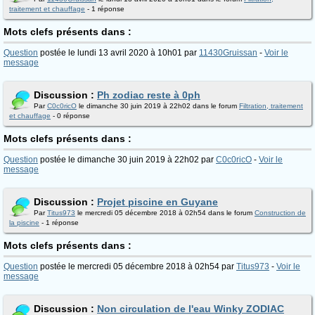
traitement et chauffage
- 1 réponse
Mots clefs présents dans :
Question
postée le lundi 13 avril 2020 à 10h01 par
11430Gruissan
-
Voir le
message
Discussion :
Ph zodiac reste à 0ph
Par
C0c0ricO
le dimanche 30 juin 2019 à 22h02 dans le forum
Filtration, traitement
et chauffage
- 0 réponse
Mots clefs présents dans :
Question
postée le dimanche 30 juin 2019 à 22h02 par
C0c0ricO
-
Voir le
message
Discussion :
Projet piscine en Guyane
Par
Titus973
le mercredi 05 décembre 2018 à 02h54 dans le forum
Construction de
la piscine
- 1 réponse
Mots clefs présents dans :
Question
postée le mercredi 05 décembre 2018 à 02h54 par
Titus973
-
Voir le
message
Discussion :
Non circulation de l'eau Winky ZODIAC