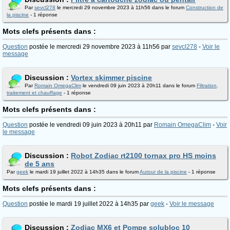
Par
sevcl278
le mercredi 29 novembre 2023 à 11h56 dans le forum
Construction de
la piscine
- 1 réponse
Mots clefs présents dans :
Question
postée le mercredi 29 novembre 2023 à 11h56 par
sevcl278
-
Voir le
message
Discussion :
Vortex skimmer piscine
Par
Romain OmegaClim
le vendredi 09 juin 2023 à 20h11 dans le forum
Filtration,
traitement et chauffage
- 1 réponse
Mots clefs présents dans :
Question
postée le vendredi 09 juin 2023 à 20h11 par
Romain OmegaClim
-
Voir
le message
Discussion :
Robot Zodiac rt2100 tornax pro HS moins
de 5 ans
Par
geek
le mardi 19 juillet 2022 à 14h35 dans le forum
Autour de la piscine
- 1 réponse
Mots clefs présents dans :
Question
postée le mardi 19 juillet 2022 à 14h35 par
geek
-
Voir le message
Discussion :
Zodiac MX6 et Pompe solubloc 10