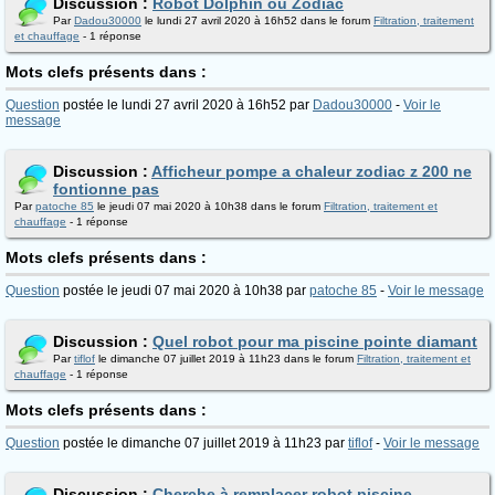
Discussion :
Robot Dolphin ou Zodiac
Par
Dadou30000
le lundi 27 avril 2020 à 16h52 dans le forum
Filtration, traitement
et chauffage
- 1 réponse
Mots clefs présents dans :
Question
postée le lundi 27 avril 2020 à 16h52 par
Dadou30000
-
Voir le
message
Discussion :
Afficheur pompe a chaleur zodiac z 200 ne
fontionne pas
Par
patoche 85
le jeudi 07 mai 2020 à 10h38 dans le forum
Filtration, traitement et
chauffage
- 1 réponse
Mots clefs présents dans :
Question
postée le jeudi 07 mai 2020 à 10h38 par
patoche 85
-
Voir le message
Discussion :
Quel robot pour ma piscine pointe diamant
Par
tiflof
le dimanche 07 juillet 2019 à 11h23 dans le forum
Filtration, traitement et
chauffage
- 1 réponse
Mots clefs présents dans :
Question
postée le dimanche 07 juillet 2019 à 11h23 par
tiflof
-
Voir le message
Discussion :
Cherche à remplacer robot piscine