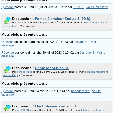
Question
postée le lundi 31 juillet 2023 à 13h22 par
JPSo76
-
Voir le message
Discussion :
Pompe à chaleur Zodiac Z499 iQ
Par
Josiane48
le mardi 25 juillet 2023 à 16h23 dans le forum
Filtration, traitement
et chauffage
- 2 réponses
Mots clefs présents dans :
Question
postée le mardi 25 juillet 2023 à 16h23 par
Josiane48
-
Voir le
message
Réponse
postée le dimanche 30 juillet 2023 à 19h02 par
Josiane48
-
Voir le
message
Discussion :
Choix robot piscine
Par
perlederosee
le lundi 24 avril 2023 à 11h44 dans le forum
Filtration, traitement
et chauffage
- 2 réponses
Mots clefs présents dans :
Question
postée le lundi 24 avril 2023 à 11h44 par
perlederosee
-
Voir le
message
Discussion :
Electrolyseur Zodiac Ei10
Par
yan31270
le jeudi 16 juin 2022 à 16h18 dans le forum
Filtration, traitement et