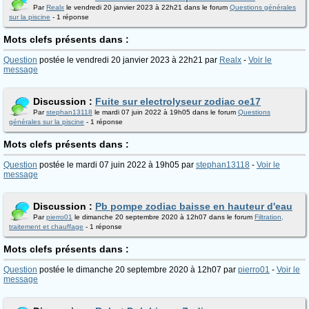
Par
Realx
le vendredi 20 janvier 2023 à 22h21 dans le forum
Questions générales
sur la piscine
- 1 réponse
Mots clefs présents dans :
Question
postée le vendredi 20 janvier 2023 à 22h21 par
Realx
-
Voir le
message
Discussion :
Fuite sur electrolyseur zodiac oe17
Par
stephan13118
le mardi 07 juin 2022 à 19h05 dans le forum
Questions
générales sur la piscine
- 1 réponse
Mots clefs présents dans :
Question
postée le mardi 07 juin 2022 à 19h05 par
stephan13118
-
Voir le
message
Discussion :
Pb pompe zodiac baisse en hauteur d'eau
Par
pierro01
le dimanche 20 septembre 2020 à 12h07 dans le forum
Filtration,
traitement et chauffage
- 1 réponse
Mots clefs présents dans :
Question
postée le dimanche 20 septembre 2020 à 12h07 par
pierro01
-
Voir le
message