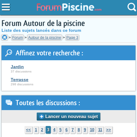
Forum Autour de la piscine
Liste des sujets lancés dans ce forum
Forum
Autour de la piscine
Page 3
Affinez votre recherche :
Jardin
37 discussions
Terrasse
298 discussions
Toutes les discussions :
Lancer un nouveau sujet
<<
1
2
3
4
5
6
7
8
9
10
11
>>