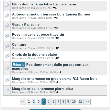
Piton douille rétractable bâche à barre
Dern. mess. 04 mai 2019 à 11h52
Autoconstruction terrasse bois Epicéa Bornéo
Dern. mess. 29 avril 2019 à 13h05
Gazon & piscine
Dern. mess. 02 avril 2019 à 17h43
Pose margelle et pose travertin
Dern. mess. 27 mars 2019 à 16h31
Ceinture
Dern. mess. 25 mars 2019 à 16h56
Choix de la douche solaire
Dern. mess. 02 mars 2019 à 22h56
Résolu
Positionnement dalle par rapport aux
margelles
Dern. mess. 19 février 2019 à 17h36
Margelle et terrasse en gres cerame R11 facon bois
Dern. mess. 07 février 2019 à 11h35
Margelle et dalle terrasse pierre bleu
Dern. mess. 06 février 2019 à 11h03
<<
1
2
3
4
5
6
7
8
9
10
11
>>