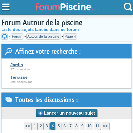
Forum Autour de la piscine
Liste des sujets lancés dans ce forum
Forum
Autour de la piscine
Page 4
Affinez votre recherche :
Jardin
37 discussions
Terrasse
298 discussions
Toutes les discussions :
Lancer un nouveau sujet
<<
1
2
3
4
5
6
7
8
9
10
11
>>