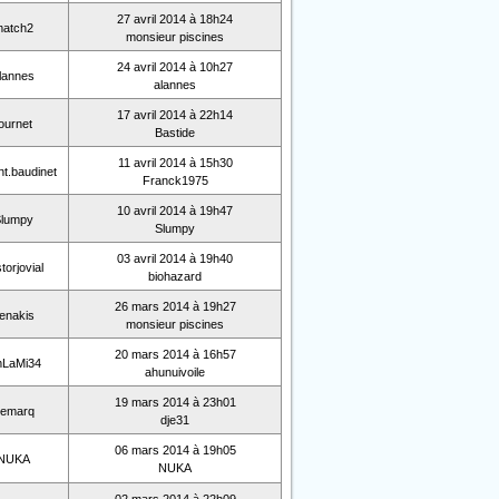
27 avril 2014 à 18h24
atch2
monsieur piscines
24 avril 2014 à 10h27
lannes
alannes
17 avril 2014 à 22h14
ournet
Bastide
11 avril 2014 à 15h30
nt.baudinet
Franck1975
10 avril 2014 à 19h47
lumpy
Slumpy
03 avril 2014 à 19h40
torjovial
biohazard
26 mars 2014 à 19h27
enakis
monsieur piscines
20 mars 2014 à 16h57
LaMi34
ahunuivoile
19 mars 2014 à 23h01
lemarq
dje31
06 mars 2014 à 19h05
NUKA
NUKA