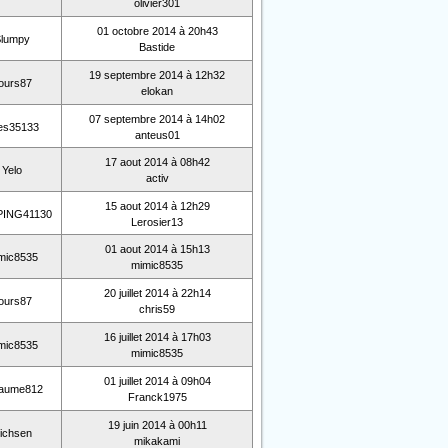
olivier301
01 octobre 2014 à 20h43
lumpy
Bastide
19 septembre 2014 à 12h32
ours87
elokan
07 septembre 2014 à 14h02
les35133
anteus01
17 aout 2014 à 08h42
Yelo
activ
15 aout 2014 à 12h29
ING41130
Lerosier13
01 aout 2014 à 15h13
mic8535
mimic8535
20 juillet 2014 à 22h14
ours87
chris59
16 juillet 2014 à 17h03
mic8535
mimic8535
01 juillet 2014 à 09h04
llaume812
Franck1975
19 juin 2014 à 00h11
ichsen
mikakami