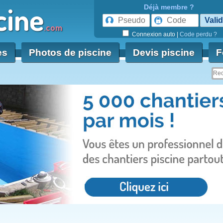
cine
Déjà membre ?
.com
Connexion auto
|
Code perdu ?
es
Photos de piscine
Devis piscine
F