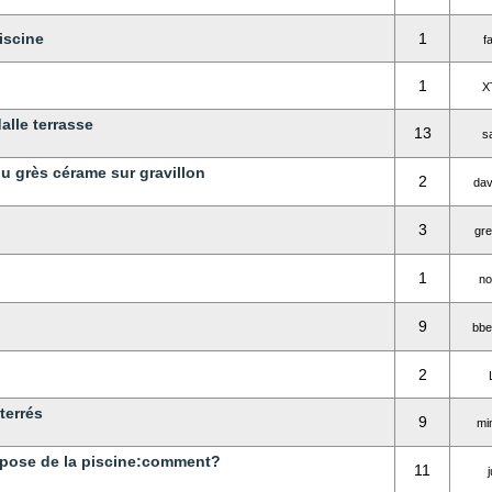
iscine
1
f
1
X
alle terrasse
13
s
ou grès cérame sur gravillon
2
dav
3
gr
1
no
9
bbe
2
terrés
9
mi
la pose de la piscine:comment?
11