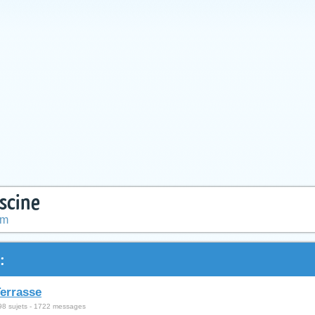
scine
um
:
errasse
98 sujets - 1722 messages