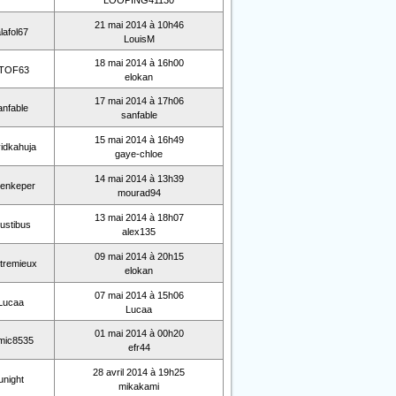
LOOPING41130
21 mai 2014 à 10h46
alafol67
LouisM
18 mai 2014 à 16h00
TOF63
elokan
17 mai 2014 à 17h06
anfable
sanfable
15 mai 2014 à 16h49
idkahuja
gaye-chloe
14 mai 2014 à 13h39
eenkeper
mourad94
13 mai 2014 à 18h07
ustibus
alex135
09 mai 2014 à 20h15
tremieux
elokan
07 mai 2014 à 15h06
Lucaa
Lucaa
01 mai 2014 à 00h20
mic8535
efr44
28 avril 2014 à 19h25
junight
mikakami