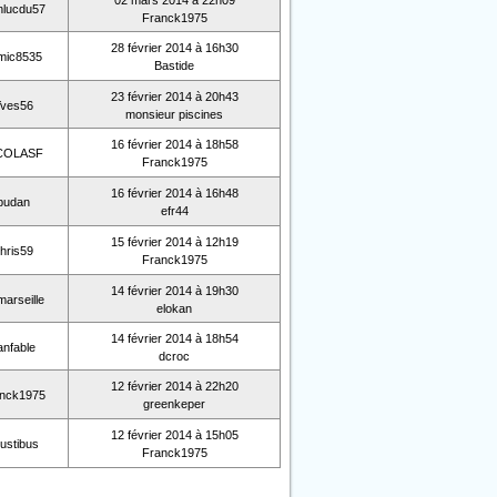
02 mars 2014 à 22h09
nlucdu57
Franck1975
28 février 2014 à 16h30
mic8535
Bastide
23 février 2014 à 20h43
ves56
monsieur piscines
16 février 2014 à 18h58
COLASF
Franck1975
16 février 2014 à 16h48
budan
efr44
15 février 2014 à 12h19
hris59
Franck1975
14 février 2014 à 19h30
arseille
elokan
14 février 2014 à 18h54
anfable
dcroc
12 février 2014 à 22h20
nck1975
greenkeper
12 février 2014 à 15h05
ustibus
Franck1975