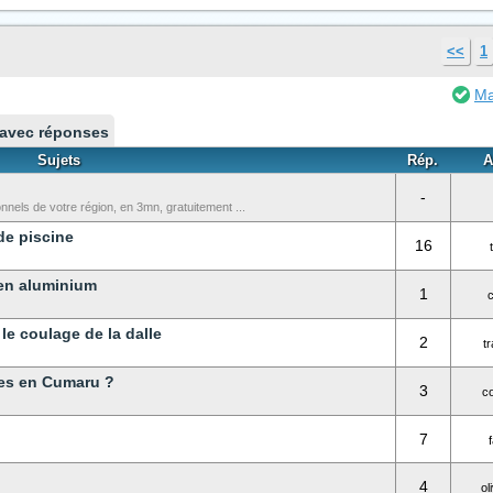
<<
1
Ma
 avec réponses
Sujets
Rép.
A
-
els de votre région, en 3mn, gratuitement ...
de piscine
16
 en aluminium
1
c
 le coulage de la dalle
2
t
es en Cumaru ?
3
c
7
4
ol