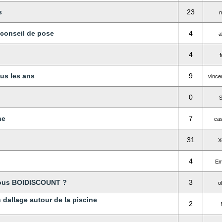
s
23
m
 conseil de pose
4
a
4
f
us les ans
9
vince
0
S
ne
7
cas
31
X
4
Em
vous BOIDISCOUNT ?
3
o
dallage autour de la piscine
2