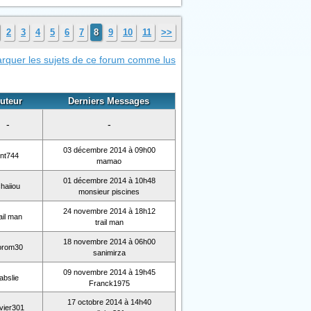
2
3
4
5
6
7
8
9
10
11
>>
rquer les sujets de ce forum comme lus
uteur
Derniers Messages
-
-
03 décembre 2014 à 09h00
tnt744
mamao
01 décembre 2014 à 10h48
haiiou
monsieur piscines
24 novembre 2014 à 18h12
rail man
trail man
18 novembre 2014 à 06h00
orom30
sanimirza
09 novembre 2014 à 19h45
fabslie
Franck1975
17 octobre 2014 à 14h40
ivier301