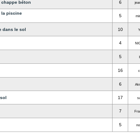
u chappe béton
6
jea
 la piscine
5
mi
 dans le sol
10
Y
4
NI
5
16
c
6
Akm
sol
17
s
7
Fra
5
no