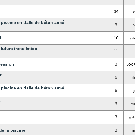
34
S
piscine en dalle de béton armé
3
g
d
16
gil
future installation
11
ression
3
LOOP
on
6
mi
piscine en dalle de béton armé
6
g
e
3
mi
3
gui
de la piscine
3
m