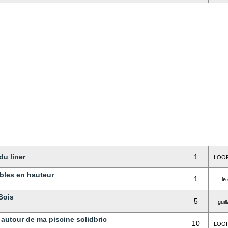
du liner
1
LOOP
ables en hauteur
1
le
Bois
5
gui
utour de ma piscine solidbric
10
LOOP