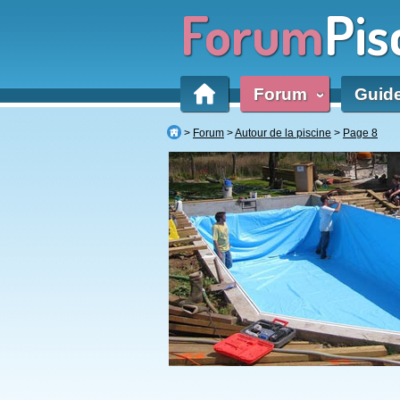
Forum
Pis
Forum
Guid
‹
Forum
Autour de la piscine
Page 8