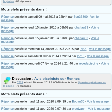
la piscine
- 62 réponses
Mots clefs présents dans :
Réponse
postée le samedi 09 mai 2015 à 22h44 par
Ben33800
-
Voir le
message
Réponse
postée le jeudi 15 janvier 2015 à 09h09 par
charlau33
-
Voir le
message
Réponse
postée le jeudi 15 janvier 2015 à 07h03 par
charlau33
-
Voir le
message
Réponse
postée le mercredi 14 janvier 2015 à 22h15 par
iNKo
-
Voir le message
Réponse
postée le samedi 08 février 2014 à 20h34 par
loc13
-
Voir le message
Réponse
postée le vendredi 07 février 2014 à 21h46 par
revedepiscine
-
Voir le
message
Discussion :
Avis pisciniste sur Rennes
Par
CT35
le lundi 20 février 2012 à 00h38 dans le forum
Questions générales sur
la piscine
- 77 réponses
Mots clefs présents dans :
Réponse
postée le mardi 11 aout 2020 à 09h39 par
Boban35
-
Voir le message
Réponse
postée le mardi 11 aout 2020 à 07h30 par
eloetyann
-
Voir le message