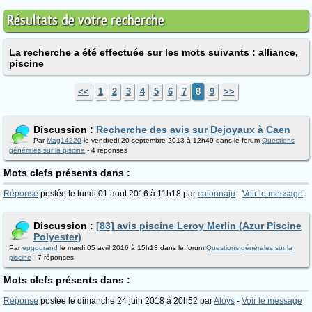
Résultats de votre recherche
La recherche a été effectuée sur les mots suivants : alliance,
piscine
<<
1
2
3
4
5
6
7
8
9
>>
Discussion :
Recherche des avis sur Dejoyaux à Caen
Par
Mag14220
le vendredi 20 septembre 2013 à 12h49 dans le forum
Questions
générales sur la piscine
- 4 réponses
Mots clefs présents dans :
Réponse
postée le lundi 01 aout 2016 à 11h18 par
colonnaju
-
Voir le message
Discussion :
[83] avis piscine Leroy Merlin (Azur Piscine
Polyester)
Par
epgdurand
le mardi 05 avril 2016 à 15h13 dans le forum
Questions générales sur la
piscine
- 7 réponses
Mots clefs présents dans :
Réponse
postée le dimanche 24 juin 2018 à 20h52 par
Aloys
-
Voir le message