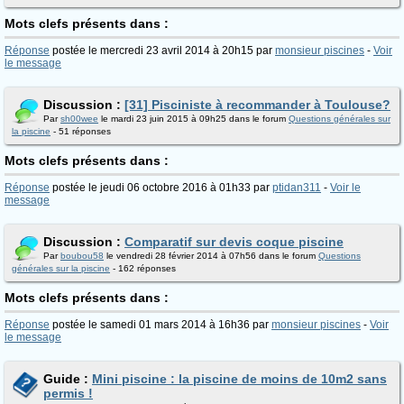
Mots clefs présents dans :
Réponse
postée le mercredi 23 avril 2014 à 20h15 par
monsieur piscines
-
Voir
le message
Discussion :
[31] Pisciniste à recommander à Toulouse?
Par
sh00wee
le mardi 23 juin 2015 à 09h25 dans le forum
Questions générales sur
la piscine
- 51 réponses
Mots clefs présents dans :
Réponse
postée le jeudi 06 octobre 2016 à 01h33 par
ptidan311
-
Voir le
message
Discussion :
Comparatif sur devis coque piscine
Par
boubou58
le vendredi 28 février 2014 à 07h56 dans le forum
Questions
générales sur la piscine
- 162 réponses
Mots clefs présents dans :
Réponse
postée le samedi 01 mars 2014 à 16h36 par
monsieur piscines
-
Voir
le message
Guide :
Mini piscine : la piscine de moins de 10m2 sans
permis !