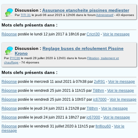
Discussion :
Assurance etancheite piscines mediester
Par
TITI 31
le jeudi 06 aout 2015 à 12h06 dans le forum
Administratif
- 43 réponses
Mots clefs présents dans :
Réponse
postée le lundi 12 juin 2017 à 18h16 par
Cricri30
-
Voir le message
Discussion :
Reglage buses de refoulement Piscine
Krono
Par
PYC36
le mardi 28 juillet 2020 à 12h01 dans le forum
Filtration, traitement et
chauffage
- 74 réponses
Mots clefs présents dans :
Réponse
postée le mercredi 11 aout 2021 à 07h38 par
2xR91
-
Voir le message
Réponse
postée le vendredi 25 juin 2021 à 11h15 par
Titithrn
-
Voir le message
Réponse
postée le vendredi 25 juin 2021 à 10h57 par
jc67000
-
Voir le message
Réponse
postée le jeudi 24 juin 2021 à 21h28 par
Titithrn
-
Voir le message
Réponse
postée le jeudi 24 juin 2021 à 18h27 par
jc67000
-
Voir le message
Réponse
postée le vendredi 31 juillet 2020 à 11h15 par
finfilou60
-
Voir le
message