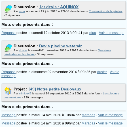
Discussion :
1er devis : AQUINOX
Par
otua
le mercredi 19 juin 2013 à 17h36 dans le forum
Construction de la piscine
- 2 réponses
Mots clefs présents dans :
Réponse
postée le samedi 12 octobre 2013 à 09h41 par
otua
-
Voir le message
Discussion :
Devis piscine waterair
Par
duster
le samedi 01 novembre 2014 à 23h13 dans le forum
Questions
générales sur la piscine
- 34 réponses
Mots clefs présents dans :
Réponse
postée le dimanche 02 novembre 2014 à 09h36 par
duster
-
Voir le
message
Projet :
[49] Notre petite Desjoyaux
Par
mimidu49
le samedi 24 septembre 2016 à 15h12 dans le forum
Les piscines
des membres
- 739 messages
Mots clefs présents dans :
Message
postée le mardi 14 avril 2020 à 10h04 par
Maradas
-
Voir le message
Message
postée le mardi 14 avril 2020 à 09h42 par
Maradas
-
Voir le message