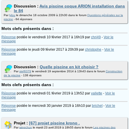
Discussion :
Avis piscine coque ARION installation dans
le 84
Par
lylou
le dimanche 18 octobre 2009 à 22h30 dans le forum
Questions générales sur la
piscine
- 64 réponses
Mots clefs présents dans :
Réponse
postée le vendredi 10 février 2017 à 16h19 par
chri49
-
Voir le
message
Réponse
postée le jeudi 09 février 2017 à 20h39 par
christophe
-
Voir le
message
Discussion :
Quelle piscine en kit choisir ?
Par
stef6379
le vendredi 19 septembre 2014 à 13h43 dans le forum
Construction
de la piscine
- 138 réponses
Mots clefs présents dans :
Réponse
postée le vendredi 01 février 2019 à 13h52 par
vallette
-
Voir le
message
Réponse
postée le mercredi 30 janvier 2019 à 16h10 par
brichet
-
Voir le
message
Projet :
[67] projet piscine krono .
Par
wingchun
le mardi 23 avril 2019 à 18h55 dans le forum
Les piscines des