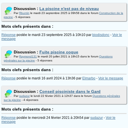
Discussion :
La piscine n'est pas de niveau
Par
Rbuntin
le mardi 23 septembre 2025 à 09h58 dans le forum
Construction de la
piscine
- 5 réponses
Mots clefs présents dans :
Réponse
postée le mardi 23 septembre 2025 à 10h10 par
biodisdonc
-
Voir le
message
Discussion :
Fuite piscine coque
Par
Raymond131
le mardi 20 juillet 2021 à 18h15 dans le forum
Questions
générales sur la piscine
- 5 réponses
Mots clefs présents dans :
Réponse
postée le mardi 16 avril 2024 à 13h36 par
Elmarbo
-
Voir le message
Discussion :
Conseil pisciniste dans le Gard
Par
sudazur
le lundi 22 février 2021 à 12h37 dans le forum
Questions générales
sur la piscine
- 4 réponses
Mots clefs présents dans :
Réponse
postée le mercredi 24 février 2021 à 20h54 par
sudazur
-
Voir le
message