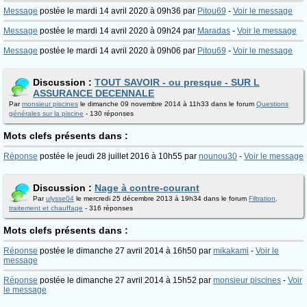
Message
postée le mardi 14 avril 2020 à 09h36 par
Pitou69
-
Voir le message
Message
postée le mardi 14 avril 2020 à 09h24 par
Maradas
-
Voir le message
Message
postée le mardi 14 avril 2020 à 09h06 par
Pitou69
-
Voir le message
Discussion :
TOUT SAVOIR - ou presque - SUR L
ASSURANCE DECENNALE
Par
monsieur piscines
le dimanche 09 novembre 2014 à 11h33 dans le forum
Questions
générales sur la piscine
- 130 réponses
Mots clefs présents dans :
Réponse
postée le jeudi 28 juillet 2016 à 10h55 par
nounou30
-
Voir le message
Discussion :
Nage à contre-courant
Par
ulysse04
le mercredi 25 décembre 2013 à 19h34 dans le forum
Filtration,
traitement et chauffage
- 316 réponses
Mots clefs présents dans :
Réponse
postée le dimanche 27 avril 2014 à 16h50 par
mikakami
-
Voir le
message
Réponse
postée le dimanche 27 avril 2014 à 15h52 par
monsieur piscines
-
Voir
le message