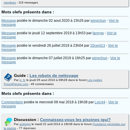
membres
- 116 messages
Mots clefs présents dans :
Message
postée le dimanche 02 aout 2020 à 15h26 par
wingchun
-
Voir le
message
Message
postée le jeudi 12 septembre 2019 à 13h53 par
fannyw
-
Voir le
message
Message
postée le vendredi 26 juillet 2019 à 23h04 par
20cent13
-
Voir le
message
Message
postée le dimanche 07 juillet 2019 à 16h25 par
wingchun
-
Voir le
message
Guide :
Les robots de nettoyage
Par
jc_fc
le jeudi 05 aout 2010 à 09h28 dans le forum
Les guides
ForumPiscine.com
- 49 commentaires
Mots clefs présents dans :
Commentaire
postée le mercredi 09 mai 2018 à 19h38 par
Loic44
-
Voir le
message
Discussion :
Connaissez-vous les piscines igui?
Par
anthelys
le mardi 22 avril 2014 à 19h38 dans le forum
Questions générales sur
la piscine
- 77 réponses