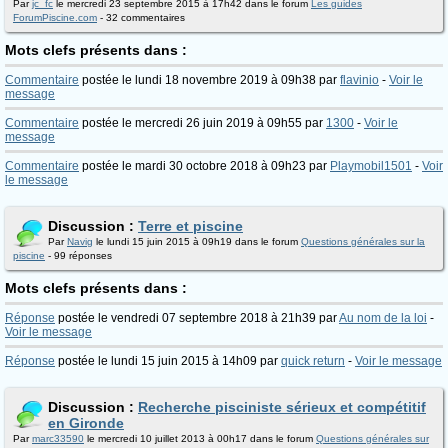
Par
jc_fc
le mercredi 23 septembre 2015 à 17h42 dans le forum
Les guides
ForumPiscine.com
- 32 commentaires
Mots clefs présents dans :
Commentaire
postée le lundi 18 novembre 2019 à 09h38 par
flavinio
-
Voir le
message
Commentaire
postée le mercredi 26 juin 2019 à 09h55 par
1300
-
Voir le
message
Commentaire
postée le mardi 30 octobre 2018 à 09h23 par
Playmobil1501
-
Voir
le message
Discussion :
Terre et piscine
Par
Navig
le lundi 15 juin 2015 à 09h19 dans le forum
Questions générales sur la
piscine
- 99 réponses
Mots clefs présents dans :
Réponse
postée le vendredi 07 septembre 2018 à 21h39 par
Au nom de la loi
-
Voir le message
Réponse
postée le lundi 15 juin 2015 à 14h09 par
quick return
-
Voir le message
Discussion :
Recherche pisciniste sérieux et compétitif
en Gironde
Par
marc33590
le mercredi 10 juillet 2013 à 00h17 dans le forum
Questions générales sur