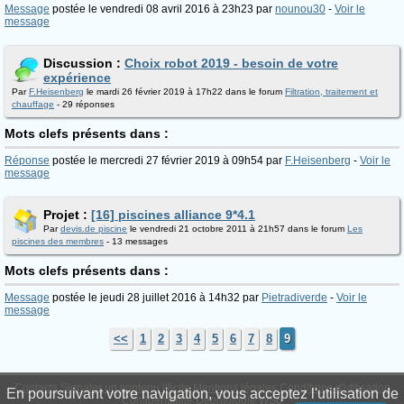
Message
postée le vendredi 08 avril 2016 à 23h23 par
nounou30
-
Voir le
message
Discussion :
Choix robot 2019 - besoin de votre
expérience
Par
F.Heisenberg
le mardi 26 février 2019 à 17h22 dans le forum
Filtration, traitement et
chauffage
- 29 réponses
Mots clefs présents dans :
Réponse
postée le mercredi 27 février 2019 à 09h54 par
F.Heisenberg
-
Voir le
message
Projet :
[16] piscines alliance 9*4.1
Par
devis.de piscine
le vendredi 21 octobre 2011 à 21h57 dans le forum
Les
piscines des membres
- 13 messages
Mots clefs présents dans :
Message
postée le jeudi 28 juillet 2016 à 14h32 par
Pietradiverde
-
Voir le
message
<<
1
2
3
4
5
6
7
8
9
Contacts
Signaler un contenu illicite
Mentions légales
Conditions d'utilisation
En poursuivant votre navigation, vous acceptez l'utilisation de
Confidentialité
Déontologie
WS6