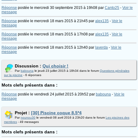
Réponse
postée le mercredi 30 septembre 2015 à 19h08 par
Canto25
-
Voir le
message
Réponse
postée le mercredi 18 mars 2015 à 21h45 par
alex135
-
Voir le
message
Réponse
postée le mercredi 18 mars 2015 à 17h08 par
alex135
-
Voir le
message
Réponse
postée le mercredi 18 mars 2015 à 12h40 par
laverda
-
Voir le
message
Discussion :
Qui choisir !
Par
babouna
le jeudi 23 juillet 2015 à 18h34 dans le forum
Questions générales
sur la piscine
- 6 réponses
Mots clefs présents dans :
Réponse
postée le vendredi 24 juillet 2015 à 20h52 par
babouna
-
Voir le
message
Projet :
[30] Piscine coque 8.5*4
Par
nounou30
le vendredi 08 avril 2016 à 23h20 dans le forum
Les piscines des
membres
- 49 messages
Mots clefs présents dans :