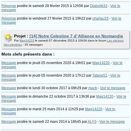
Réponse
postée le samedi 28 février 2015 à 12h56 par
Diabolik33
-
Voir le
message
Réponse
postée le vendredi 27 février 2015 à 19h22 par
charlau33
-
Voir le
message
Projet :
[14] Notre Celestine 7 d' Alliance en Normandie
Par
Mag14220
le samedi 07 décembre 2013 à 10h34 dans le forum
Les piscines
des membres
- 35 messages
Mots clefs présents dans :
Message
postée le jeudi 05 novembre 2020 à 19h51 par
Mag14220
-
Voir le
message
Message
postée le jeudi 05 novembre 2020 à 17h12 par
Tatane51
-
Voir le
message
Message
postée le lundi 30 octobre 2017 à 08h29 par
macb
-
Voir le message
Message
postée le dimanche 22 octobre 2017 à 13h36 par
Mag14220
-
Voir le
message
Message
postée le mardi 25 mars 2014 à 11h29 par
Mag14220
-
Voir le
message
Message
postée le samedi 22 mars 2014 à 18h45 par
ALYS
-
Voir le message