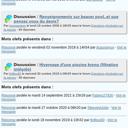
message
Discussion :
Renseignements sur beaver pool..et que
pensez vous du devis?
Par
pucesamson
le lundi 19 octobre 2009 à 18h35 dans le forum
Questions générales sur
la piscine
- 49 réponses
Mots clefs présents dans :
Réponse
postée le vendredi 02 novembre 2018 à 14h54 par
dcaussinus
-
Voir le
message
Discussion :
Hivernage d'une piscine krono (filtration
intégrée)
Par
finfilou60
le mercredi 30 octobre 2019 à 09h35 dans le forum
Questions générales sur
la piscine
- 38 réponses
Mots clefs présents dans :
Réponse
postée le mardi 14 septembre 2021 à 15h28 par
Fabien27930
-
Voir le
message
Réponse
postée le mardi 27 octobre 2020 à 08h20 par
SteeveetJulie
-
Voir le
message
Réponse
postée le lundi 18 novembre 2019 à 10h32 par
finfilou60
-
Voir le
message