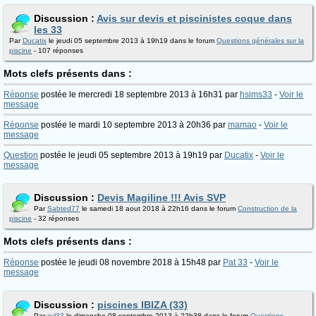
Discussion :
Avis sur devis et piscinistes coque dans
les 33
Par
Ducatix
le jeudi 05 septembre 2013 à 19h19 dans le forum
Questions générales sur la
piscine
- 107 réponses
Mots clefs présents dans :
Réponse
postée le mercredi 18 septembre 2013 à 16h31 par
hsims33
-
Voir le
message
Réponse
postée le mardi 10 septembre 2013 à 20h36 par
mamao
-
Voir le
message
Question
postée le jeudi 05 septembre 2013 à 19h19 par
Ducatix
-
Voir le
message
Discussion :
Devis Magiline !!! Avis SVP
Par
Sabted77
le samedi 18 aout 2018 à 22h16 dans le forum
Construction de la
piscine
- 32 réponses
Mots clefs présents dans :
Réponse
postée le jeudi 08 novembre 2018 à 15h48 par
Pat 33
-
Voir le
message
Discussion :
piscines IBIZA (33)
Par
syl33
le dimanche 08 septembre 2013 à 22h38 dans le forum
Questions