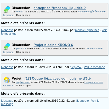
Discussion :
entreprise "freedom" liquidée ?
Par
dany61
le samedi 01 mai 2010 à 08h00 dans le forum
Questions générales sur
la piscine
- 45 réponses
Mots clefs présents dans :
Réponse
postée le mercredi 05 mars 2014 à 09h42 par
monsieur piscines
-
Voir
le message
Discussion :
Projet piscine KRONO 6
Par
piepie52
le dimanche 26 janvier 2020 à 14h13 dans le forum
Construction de
la piscine
- 43 réponses
Mots clefs présents dans :
Réponse
postée le mardi 21 avril 2020 à 17h11 par
piepie52
-
Voir le message
Projet :
[17] Coque Ibiza avec coin cuisine d'été
Par
sophiemaud
le mardi 21 février 2012 à 21h02 dans le forum
Les piscines des
membres
- 53 messages
Mots clefs présents dans :
Message
postée le mercredi 10 juillet 2019 à 22h51 par
titounoute
-
Voir le
message