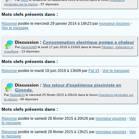
générales sur la piscine
- 57 réponses
Mots clefs présents dans :
Réponse
postée le mercredi 29 janvier 2014 à 18h23 par
monsieur piscines
-
Voir le message
Discussion :
Consommation electrique pompe a chaleur
Par
maverick89
le lundi 17 juin 2019 à 21h03 dans le forum
Filtration, traitement et
chauffage
- 13 réponses
Mots clefs présents dans :
Réponse
postée le mardi 18 juin 2019 à 13h09 par
Pat 33
-
Voir le message
Discussion :
Vos retour d'expérience pisciniste en
Gironde.
Par
Diabolik33
le mercredi 25 février 2015 à 20h16 dans le forum
Questions générales sur
la piscine
- 49 réponses
Mots clefs présents dans :
Réponse
postée le samedi 28 février 2015 à 20h26 par
monsieur piscines
-
Voir
le message
Réponse
postée le samedi 28 février 2015 à 13h21 par
monsieur piscines
-
Voir
le message