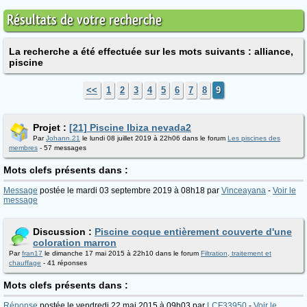
Résultats de votre recherche
La recherche a été effectuée sur les mots suivants : alliance,
piscine
<<
1
2
3
4
5
6
7
8
9
Projet :
[21] Piscine Ibiza nevada2
Par
Johann.21
le lundi 08 juillet 2019 à 22h06 dans le forum
Les piscines des
membres
- 57 messages
Mots clefs présents dans :
Message
postée le mardi 03 septembre 2019 à 08h18 par
Vinceayana
-
Voir le
message
Discussion :
Piscine coque entièrement couverte d'une
coloration marron
Par
fran17
le dimanche 17 mai 2015 à 22h10 dans le forum
Filtration, traitement et
chauffage
- 41 réponses
Mots clefs présents dans :
Réponse
postée le vendredi 22 mai 2015 à 09h03 par
LCF33950
-
Voir le