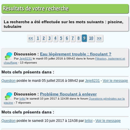
Résultats de votre recherche
La recherche a été effectuée sur les mots suivants : piscine,
tubulaire
<<
1
2
3
4
5
6
7
8
9
10
>>
Discussion :
Eau légèrement trouble : floculant ?
Par
Jeje8231
le mardi 05 juillet 2016 à 08h42 dans le forum
Filtration, traitement et
chauffage
- 13 réponses
Mots clefs présents dans :
Question
postée le mardi 05 juillet 2016 à 08h42 par
Jeje8231
-
Voir le message
Discussion :
Problème floculant à enlever
Par
briloi
le samedi 10 juin 2017 à 11h38 dans le forum
Questions générales sur la
piscine
- 7 réponses
Mots clefs présents dans :
Question
postée le samedi 10 juin 2017 à 11h38 par
briloi
-
Voir le message