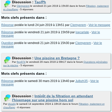
Discussion :
Tac/Ph
Par
Clemyerem
le vendredi 21 juin 2019 à 15h30 dans le forum
Filtration, traitement
et chauffage
- 5 réponses
Mots clefs présents dans :
Réponse
postée le lundi 24 juin 2019 à 13h51 par
Clemyerem
-
Voir le message
Réponse
postée le vendredi 21 juin 2019 à 15h59 par
loecarlate
-
Voir le
message
Question
postée le vendredi 21 juin 2019 à 15h30 par
Clemyerem
-
Voir le
message
Discussion :
Une piscine en Bretagne ?
Par
floo974
le vendredi 29 mars 2019 à 09h17 dans le forum
Questions générales
sur la piscine
- 5 réponses
Mots clefs présents dans :
Réponse
postée le samedi 30 mars 2019 à 13h40 par
Julbzh35
-
Voir le
message
Discussion :
Intérêt de la filtration en attendant
l'hivernage sur une piscine hors sol
Par
divadg
le samedi 14 septembre 2024 à 18h16 dans le forum
Filtration, traitement et
chauffage
- 4 réponses