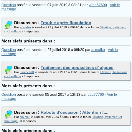
Question
postée le vendredi 07 juin 2019 à 08h31 par
yann67600
-
Voir le
message
Discussion :
Trouble après floculation
Par
acmalko
le vendredi 27 juillet 2018 à 09h20 dans le forum
Filtration, traitement
et chauffage
- 4 réponses
Mots clefs présents dans :
Question
postée le vendredi 27 juillet 2018 à 09h20 par
acmalko
-
Voir le
message
Discussion :
Traitement des poussières d' algues
Par
Lau77760
le samedi 05 aout 2017 à 12h13 dans le forum
Filtration, traitement
et chauffage
- 4 réponses
Mots clefs présents dans :
Question
postée le samedi 05 aout 2017 à 12h13 par
Lau77760
-
Voir le
message
Discussion :
Robots d'occasion : Attention !....
Par
riri7707
le lundi 01 avril 2024 à 08h21 dans le forum
Filtration, traitement et
chauffage
- 3 réponses
Mots clefs présents dans :