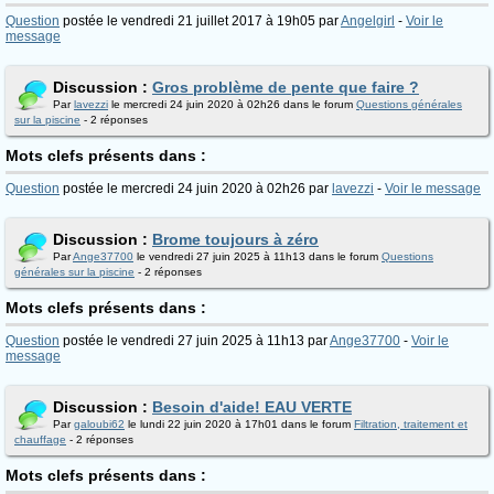
Question
postée le vendredi 21 juillet 2017 à 19h05 par
Angelgirl
-
Voir le
message
Discussion :
Gros problème de pente que faire ?
Par
lavezzi
le mercredi 24 juin 2020 à 02h26 dans le forum
Questions générales
sur la piscine
- 2 réponses
Mots clefs présents dans :
Question
postée le mercredi 24 juin 2020 à 02h26 par
lavezzi
-
Voir le message
Discussion :
Brome toujours à zéro
Par
Ange37700
le vendredi 27 juin 2025 à 11h13 dans le forum
Questions
générales sur la piscine
- 2 réponses
Mots clefs présents dans :
Question
postée le vendredi 27 juin 2025 à 11h13 par
Ange37700
-
Voir le
message
Discussion :
Besoin d'aide! EAU VERTE
Par
galoubi62
le lundi 22 juin 2020 à 17h01 dans le forum
Filtration, traitement et
chauffage
- 2 réponses
Mots clefs présents dans :