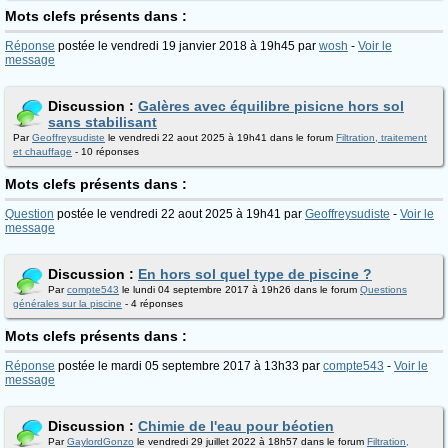
Mots clefs présents dans :
Réponse
postée le vendredi 19 janvier 2018 à 19h45 par
wosh
-
Voir le
message
Discussion :
Galères avec équilibre pisicne hors sol
sans stabilisant
Par
Geoffreysudiste
le vendredi 22 aout 2025 à 19h41 dans le forum
Filtration, traitement
et chauffage
- 10 réponses
Mots clefs présents dans :
Question
postée le vendredi 22 aout 2025 à 19h41 par
Geoffreysudiste
-
Voir le
message
Discussion :
En hors sol quel type de piscine ?
Par
compte543
le lundi 04 septembre 2017 à 19h26 dans le forum
Questions
générales sur la piscine
- 4 réponses
Mots clefs présents dans :
Réponse
postée le mardi 05 septembre 2017 à 13h33 par
compte543
-
Voir le
message
Discussion :
Chimie de l'eau pour béotien
Par
GaylordGonzo
le vendredi 29 juillet 2022 à 18h57 dans le forum
Filtration,