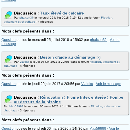
Discussion :
Taux élevé de calcaire
Par
phalcon3fr
le mercredi 25 juillet 2018 à 15h32 dans le forum
Filtration,
traitement et chauffage
- 4 réponses
Mots clefs présents dans :
Question
postée le mercredi 25 juillet 2018 à 15h32 par
phalcon3fr
-
Voir le
message
Discussion :
Besoin d'aide au démarrage :-)
Par
Vialoka
le jeudi 29 juin 2017 à 20h56 dans le forum
Filtration, traitement et
chauffage
- 4 réponses
Mots clefs présents dans :
Question
postée le jeudi 29 juin 2017 à 20h56 par
Vialoka
-
Voir le message
Discussion :
Rénovation : Picine Intex entérée : Pompe
au dessus de la piscine
Par
Max59999
le vendredi 06 mars 2026 à 14h36 dans le forum
Filtration, traitement et
chauffage
- 3 réponses
Mots clefs présents dans :
Question
postée le vendredi 06 mars 2026 à 14h36 par
Max59999
-
Voir le