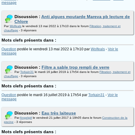
message
Discussion :
Anti algues moutarde Mareva pb lecture de
Chlore
Par
Wolfeals
le vendredi 13 mai 2022 à 17h10 dans le forum
Filtration, traitement et
chauffage
- 3 réponses
Mots clefs présents dans :
Question
postée le vendredi 13 mai 2022 à 17h10 par
Wolfeals
-
Voir le
message
Discussion :
Filtre a sable trop rempli de verre
Par
Torkain31
le mardi 16 juillet 2019 à 17h54 dans le forum
Filtration, traitement et
chauffage
- 3 réponses
Mots clefs présents dans :
Question
postée le mardi 16 juillet 2019 à 17h54 par
Torkain31
-
Voir le
message
Discussion :
Eau très laiteuse
Par
Angelgirl
le vendredi 21 juillet 2017 à 19h05 dans le forum
Construction de la
piscine
- 3 réponses
Mots clefs présents dans :