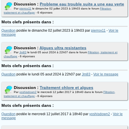
Discussion :
Probleme eau trouble suite a une eau verte
Par
pierrox11
le dimanche 02 juillet 2023 à 19h03 dans le forum
Filtration,
traitement et chauffage
- 6 réponses
Mots clefs présents dans :
Question
postée le dimanche 02 juillet 2023 à 19h03 par
pierrox11
-
Voir le
message
Discussion :
Algues ultra resistantes
Par
Jm83
le lundi 05 aout 2024 à 22h07 dans le forum
Filtration, traitement et
chauffage
- 6 réponses
Mots clefs présents dans :
Question
postée le lundi 05 aout 2024 à 22h07 par
Jm83
-
Voir le message
Discussion :
Traitement chlore et algues
Par
yoshisdown2
le mercredi 12 juillet 2017 à 18h40 dans le forum
Filtration,
traitement et chauffage
- 6 réponses
Mots clefs présents dans :
Question
postée le mercredi 12 juillet 2017 à 18h40 par
yoshisdown2
-
Voir le
message