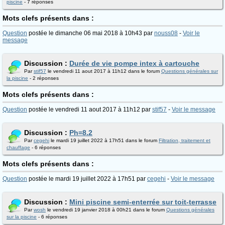
piscine
- 7 réponses
Mots clefs présents dans :
Question
postée le dimanche 06 mai 2018 à 10h43 par
nouss08
-
Voir le
message
Discussion :
Durée de vie pompe intex à cartouche
Par
stif57
le vendredi 11 aout 2017 à 11h12 dans le forum
Questions générales sur
la piscine
- 2 réponses
Mots clefs présents dans :
Question
postée le vendredi 11 aout 2017 à 11h12 par
stif57
-
Voir le message
Discussion :
Ph=8.2
Par
cegehi
le mardi 19 juillet 2022 à 17h51 dans le forum
Filtration, traitement et
chauffage
- 6 réponses
Mots clefs présents dans :
Question
postée le mardi 19 juillet 2022 à 17h51 par
cegehi
-
Voir le message
Discussion :
Mini piscine semi-enterrée sur toit-terrasse
Par
wosh
le vendredi 19 janvier 2018 à 00h21 dans le forum
Questions générales
sur la piscine
- 6 réponses