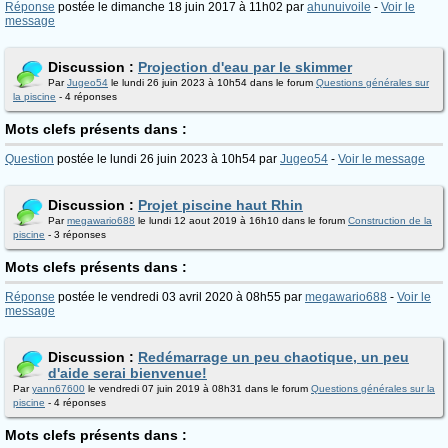
Réponse
postée le dimanche 18 juin 2017 à 11h02 par
ahunuivoile
-
Voir le
message
Discussion :
Projection d'eau par le skimmer
Par
Jugeo54
le lundi 26 juin 2023 à 10h54 dans le forum
Questions générales sur
la piscine
- 4 réponses
Mots clefs présents dans :
Question
postée le lundi 26 juin 2023 à 10h54 par
Jugeo54
-
Voir le message
Discussion :
Projet piscine haut Rhin
Par
megawario688
le lundi 12 aout 2019 à 16h10 dans le forum
Construction de la
piscine
- 3 réponses
Mots clefs présents dans :
Réponse
postée le vendredi 03 avril 2020 à 08h55 par
megawario688
-
Voir le
message
Discussion :
Redémarrage un peu chaotique, un peu
d'aide serai bienvenue!
Par
yann67600
le vendredi 07 juin 2019 à 08h31 dans le forum
Questions générales sur la
piscine
- 4 réponses
Mots clefs présents dans :