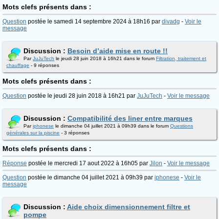
Mots clefs présents dans :
Question
postée le samedi 14 septembre 2024 à 18h16 par
divadg
-
Voir le
message
Discussion :
Besoin d’aide mise en route !!
Par
JuJuTech
le jeudi 28 juin 2018 à 16h21 dans le forum
Filtration, traitement et
chauffage
- 9 réponses
Mots clefs présents dans :
Question
postée le jeudi 28 juin 2018 à 16h21 par
JuJuTech
-
Voir le message
Discussion :
Compatibilité des liner entre marques
Par
iphonese
le dimanche 04 juillet 2021 à 09h39 dans le forum
Questions
générales sur la piscine
- 3 réponses
Mots clefs présents dans :
Réponse
postée le mercredi 17 aout 2022 à 16h05 par
Jilon
-
Voir le message
Question
postée le dimanche 04 juillet 2021 à 09h39 par
iphonese
-
Voir le
message
Discussion :
Aide choix dimensionnement filtre et
pompe