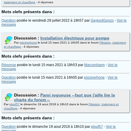
traitement et chauffage
- 4 réponses
Mots clefs présents dans :
Question
postée le vendredi 29 juillet 2022 à 18h57 par
GaylordGonzo
-
Voir le
message
Discussion :
Installation électrique pour pompe
Par
piscinerhone
le lundi 15 mars 2021 à 16h05 dans le forum
Filtration, traitement
et chauffage
- 4 réponses
Mots clefs présents dans :
Réponse
postée le lundi 15 mars 2021 à 18h53 par
Marconilsem
-
Voir le
message
Question
postée le lundi 15 mars 2021 à 16h05 par
piscinerhone
-
Voir le
message
Discussion :
Paroi rugueuse --faut que j'aille lire la
charte du forum --
Par
plouf57
le dimanche 19 aout 2018 à 18h10 dans le forum
Filtration, traitement et
chauffage
- 4 réponses
Mots clefs présents dans :
Question
postée le dimanche 19 aout 2018 à 18h10 par
plouf57
-
Voir le
message