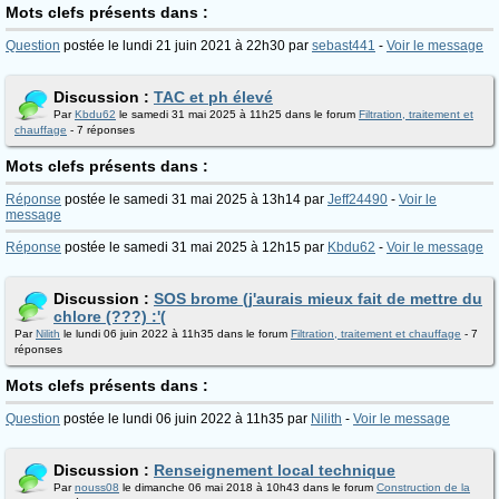
Mots clefs présents dans :
Question
postée le lundi 21 juin 2021 à 22h30 par
sebast441
-
Voir le message
Discussion :
TAC et ph élevé
Par
Kbdu62
le samedi 31 mai 2025 à 11h25 dans le forum
Filtration, traitement et
chauffage
- 7 réponses
Mots clefs présents dans :
Réponse
postée le samedi 31 mai 2025 à 13h14 par
Jeff24490
-
Voir le
message
Réponse
postée le samedi 31 mai 2025 à 12h15 par
Kbdu62
-
Voir le message
Discussion :
SOS brome (j'aurais mieux fait de mettre du
chlore (???) :'(
Par
Nilith
le lundi 06 juin 2022 à 11h35 dans le forum
Filtration, traitement et chauffage
- 7
réponses
Mots clefs présents dans :
Question
postée le lundi 06 juin 2022 à 11h35 par
Nilith
-
Voir le message
Discussion :
Renseignement local technique
Par
nouss08
le dimanche 06 mai 2018 à 10h43 dans le forum
Construction de la