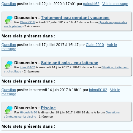
Question
postée le lundi 22 juin 2020 à 17h01 par
galoubi62
-
Voir le message
Discussion :
Traitement eau pendant vacances
Par
Claire2910
le lundi 17 juillet 2017 à 16h47 dans le forum
Questions générales
sur la piscine
- 2 réponses
Mots clefs présents dans :
Question
postée le lundi 17 juillet 2017 à 16h47 par
Claire2910
-
Voir le
message
Discussion :
Suite anti calc - eau laiteuse
Par
toimoi0102
le mercredi 14 juin 2017 à 18h11 dans le forum
Filtration, traitement
et chauffage
- 2 réponses
Mots clefs présents dans :
Question
postée le mercredi 14 juin 2017 à 18h11 par
toimoi0102
-
Voir le
message
Discussion :
Piscine
Par
Hirondelle90
le dimanche 18 juin 2017 à 08h19 dans le forum
Questions
générales sur la piscine
- 1 réponse
Mots clefs présents dans :