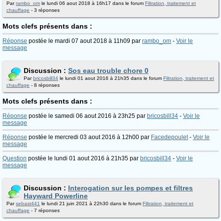
Par
rambo_om
le lundi 06 aout 2018 à 16h17 dans le forum
Filtration, traitement et
chauffage
- 3 réponses
Mots clefs présents dans :
Réponse
postée le mardi 07 aout 2018 à 11h09 par
rambo_om
-
Voir le
message
Discussion :
Sos eau trouble chore 0
Par
bricosbill34
le lundi 01 aout 2016 à 21h35 dans le forum
Filtration, traitement et
chauffage
- 8 réponses
Mots clefs présents dans :
Réponse
postée le samedi 06 aout 2016 à 23h25 par
bricosbill34
-
Voir le
message
Réponse
postée le mercredi 03 aout 2016 à 12h00 par
Facedepoulet
-
Voir le
message
Question
postée le lundi 01 aout 2016 à 21h35 par
bricosbill34
-
Voir le
message
Discussion :
Interogation sur les pompes et filtres
Hayward Powerline
Par
sebast441
le lundi 21 juin 2021 à 22h30 dans le forum
Filtration, traitement et
chauffage
- 7 réponses