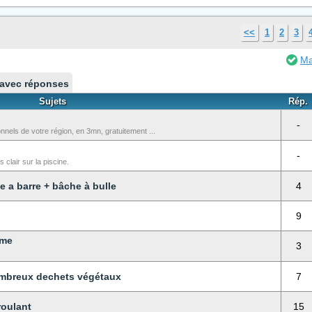
<<
1
2
3
Ma
 avec réponses
Sujets
Rép.
-
els de votre région, en 3mn, gratuitement ...
-
 clair sur la piscine.
e a barre + bâche à bulle
4
9
ème
3
ombreux dechets végétaux
7
roulant
15