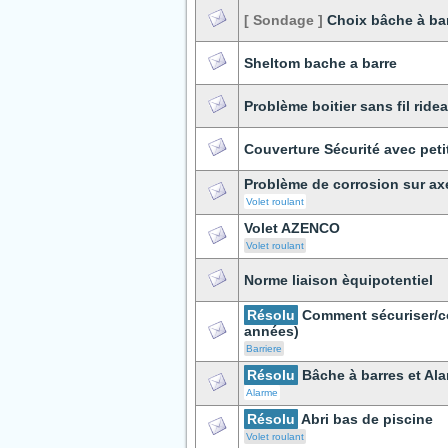
[ Sondage ]
Choix bâche à ba
Sheltom bache a barre
Problème boitier sans fil rid
Couverture Sécurité avec peti
Problème de corrosion sur ax
Volet roulant
Volet AZENCO
Volet roulant
Norme liaison èquipotentiel
Résolu
Comment sécuriser/co
années)
Barriere
Résolu
Bâche à barres et Al
Alarme
Résolu
Abri bas de piscine
Volet roulant