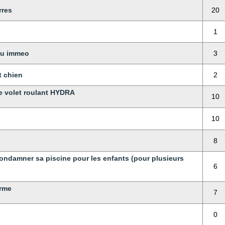
rres
20
1
eau immeo
3
t chien
2
e volet roulant HYDRA
10
10
8
ndamner sa piscine pour les enfants (pour plusieurs
6
arme
7
0