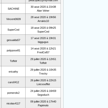
pwacquiez@ntymail.com
30 aout 2020 à 21h38
SACHINE
Alan Voher
28 aout 2020 à 19h56
Vincent0609
Arrakis10
18 aout 2020 à 09h25
SuperCed
SuperCed
17 aout 2020 à 19h31
gesualda57
biggugus
14 aout 2020 à 12h21
polypose81
FredCel57
29 juillet 2020 à 12h51
Toffelr
Toffelr
29 juillet 2020 à 10h35
ericathy
Trecky
26 juillet 2020 à 22h15
caro0412
Loicsoufflet
24 juillet 2020 à 16h59
pomerols2
Segoduch
09 juillet 2020 à 17h40
nicolas4117
Papimolo