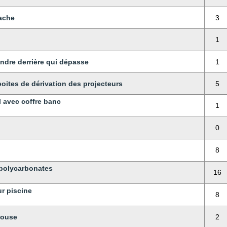
ache
3
1
lindre derrière qui dépasse
1
boites de dérivation des projecteurs
5
l avec coffre banc
1
0
8
 polycarbonates
16
r piscine
8
louse
2