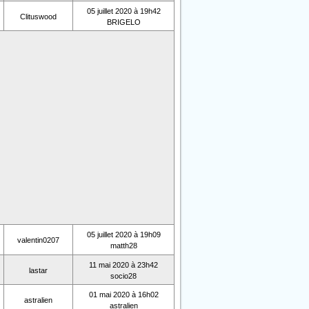
05 juillet 2020 à 19h42
Clituswood
BRIGELO
05 juillet 2020 à 19h09
valentin0207
matth28
11 mai 2020 à 23h42
lastar
socio28
01 mai 2020 à 16h02
astralien
astralien