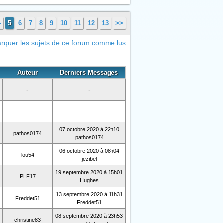
4
5
6
7
8
9
10
11
12
13
>>
rquer les sujets de ce forum comme lus
Auteur
Derniers Messages
-
-
-
-
07 octobre 2020 à 22h10
pathos0174
pathos0174
06 octobre 2020 à 08h04
lou54
jezibel
19 septembre 2020 à 15h01
PLF17
Hughes
13 septembre 2020 à 11h31
Freddet51
Freddet51
08 septembre 2020 à 23h53
christine83