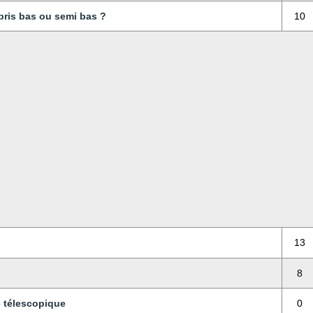
abris bas ou semi bas ?
10
13
8
e télescopique
0