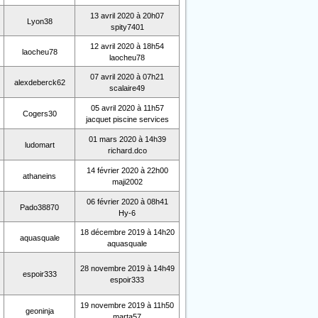
13 avril 2020 à 20h07
Lyon38
spity7401
12 avril 2020 à 18h54
laocheu78
laocheu78
07 avril 2020 à 07h21
alexdeberck62
scalaire49
05 avril 2020 à 11h57
Cogers30
jacquet piscine services
01 mars 2020 à 14h39
ludomart
richard.dco
14 février 2020 à 22h00
athaneins
maji2002
06 février 2020 à 08h41
Pado38870
Hy-6
18 décembre 2019 à 14h20
aquasquale
aquasquale
28 novembre 2019 à 14h49
espoir333
espoir333
19 novembre 2019 à 11h50
geoninja
marta57