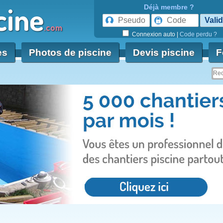
cine
Déjà membre ?
.com
Connexion auto
|
Code perdu ?
es
Photos de piscine
Devis piscine
F