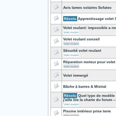
Avis lames solaires Sofatec
Résolu
Apprentissage volet
Volet roulant: impossible a ne
Volet roulant
Volet roulant conseil
Volet roulant
Sécurité volet roulant
Volet roulant
Réparation moteur pour volet
Volet roulant
Volet immergé
Bâche à barres & Mistral
Résolu
Quel type de modèle 
j'aille lire la charte du forum --
Volet roulant
Piscine intérieur prise terre
Volet roulant