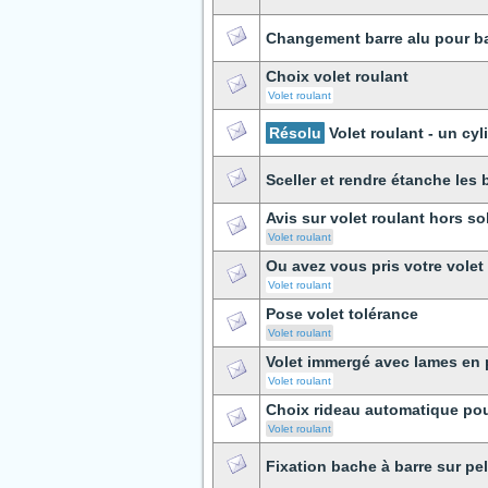
Changement barre alu pour b
Choix volet roulant
Volet roulant
Résolu
Volet roulant - un cy
Sceller et rendre étanche les 
Avis sur volet roulant hors so
Volet roulant
Ou avez vous pris votre volet
Volet roulant
Pose volet tolérance
Volet roulant
Volet immergé avec lames en
Volet roulant
Choix rideau automatique pou
Volet roulant
Fixation bache à barre sur pe