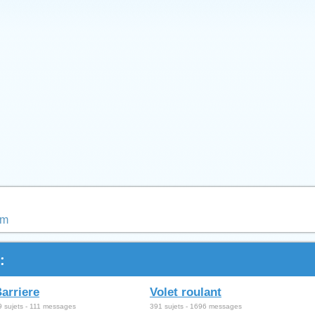
um
:
arriere
Volet roulant
9 sujets - 111 messages
391 sujets - 1696 messages