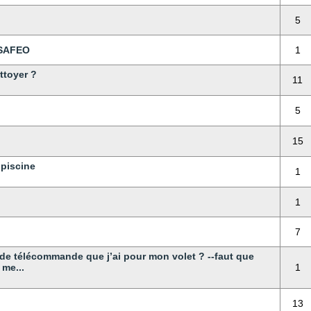
5
 SAFEO
1
ttoyer ?
11
5
15
 piscine
1
1
7
de télécommande que j’ai pour mon volet ? --faut que
 me...
1
13