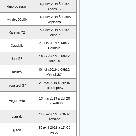
16 juillet 2019 à 12h21
klmprocessor
chris016
16 juillet 2019 à 12h05
windev30100
Wiplachs
15 juillet 2019 à 13h21
Kartman72
Bruno 7
27 juin 2019 à 14h17
Caudalie
Caudalie
10 juin 2019 à 10h12
lionel18
lionel18
06 juin 2019 à 09h12
alainfo
PatrickS24
21 mai 2019 à 21h45
nicosteph37
nicosteph37
13 mai 2019 à 23h20
Edgard666
Edgard666
11 mai 2019 à 09h37
capraia
setsana
25 avril 2019 à 17h03
jysco
jysco