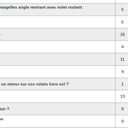
rgelles angle rentrant avec volet roulant
5
5
e
16
4
11
9
un retour sur vos volets hors sol ?
1
13
sir ?
9
ne
0