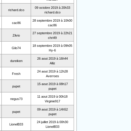
09 octobre 2019 à 20h33
richard.dco
richard.dco
28 septembre 2019 à 10h00
cac86
cac86
27 septembre 2019 à 22h21
Zilvio
chri49
18 septembre 2019 à 09h05
Gilo74
Hy-6
26 aout 2019 à 16h44
dureiken
Alliz
24 aout 2019 à 12h28
Fresh
Averroes
15 aout 2019 à 08h17
pupet
pupet
11 aout 2019 à 00h18
negus73
Virginie917
09 aout 2019 à 14h52
pupet
pupet
24 juillet 2019 à 00h30
LionelB33
LionelB33