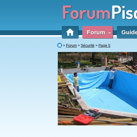
Forum
Pis
Forum
Guid
‹
Forum
Sécurité
Page 5