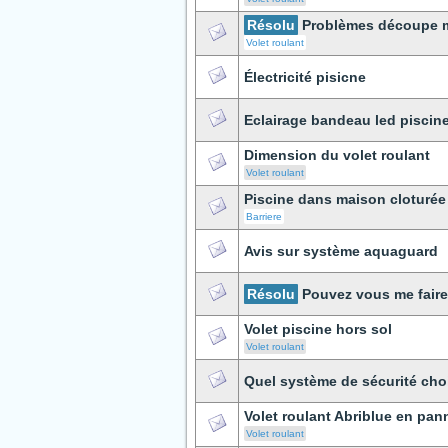
Résolu
Problèmes découpe ma
Volet roulant
Électricité pisicne
Eclairage bandeau led piscin
Dimension du volet roulant
Volet roulant
Piscine dans maison cloturée
Barriere
Avis sur système aquaguard
Résolu
Pouvez vous me faire 
Volet piscine hors sol
Volet roulant
Quel système de sécurité choi
Volet roulant Abriblue en pan
Volet roulant