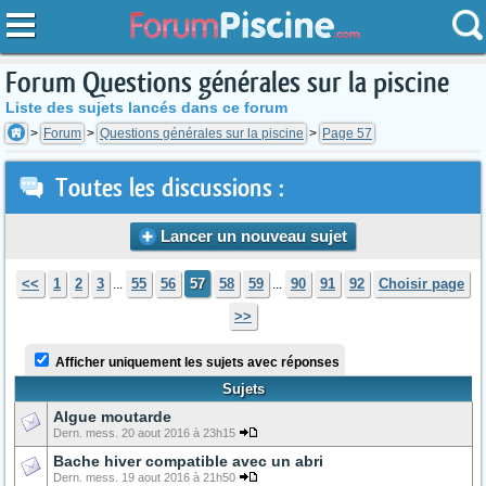
Forum Questions générales sur la piscine
Liste des sujets lancés dans ce forum
Forum
Questions générales sur la piscine
Page 57
Toutes les discussions :
Lancer un nouveau sujet
<<
1
2
3
55
56
57
58
59
90
91
92
Choisir page
...
...
>>
Afficher uniquement les sujets avec réponses
Sujets
Algue moutarde
Dern. mess. 20 aout 2016 à 23h15
Bache hiver compatible avec un abri
Dern. mess. 19 aout 2016 à 21h50