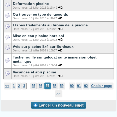
Deformation piscine
Dern. mess. 13 juillet 2016 à 13h49
Ou trouver ce type de raccords
Dern. mess. 13 juillet 2016 à 11h27
Etapes traitements au brome de la piscine
Dern. mess. 12 juillet 2016 à 23h23
Mise en eau piscine hors sol
Dern. mess. 12 juillet 2016 à 10h13
Avis sur piscine 8x4 sur Bordeaux
Dern. mess. 11 juillet 2016 à 18h37
Tache rouille sur gelcoat suite immersion objet
metallique
Dern. mess. 11 juillet 2016 à 15h54
Vacances et abri piscine
Dern. mess. 10 juillet 2016 à 21h15
<<
1
2
3
55
56
57
58
59
90
91
92
Choisir page
...
...
>>
Lancer un nouveau sujet