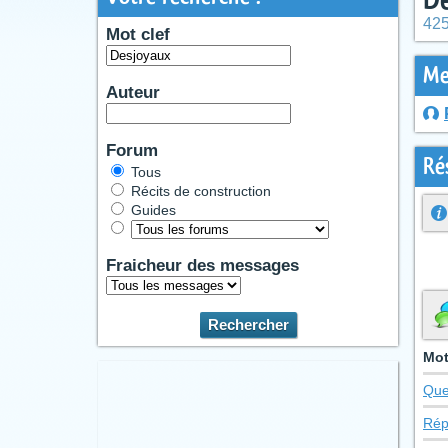
425
Mot clef
Me
Auteur
Forum
Ré
Tous
Récits de construction
Guides
Fraicheur des messages
Mot
Que
Rép