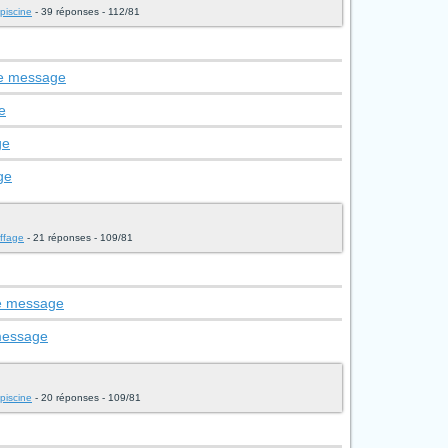
piscine
- 39 réponses - 112/81
le message
e
ge
ge
uffage
- 21 réponses - 109/81
le message
 message
piscine
- 20 réponses - 109/81