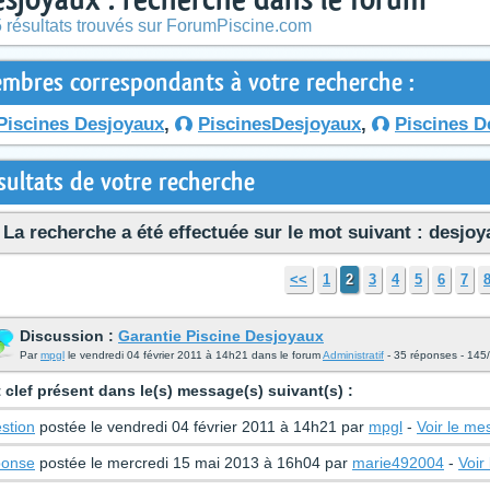
 résultats trouvés sur ForumPiscine.com
mbres correspondants à votre recherche :
Piscines Desjoyaux
,
PiscinesDesjoyaux
,
Piscines D
sultats de votre recherche
La recherche a été effectuée sur le mot suivant : desjo
<<
1
2
3
4
5
6
7
Discussion :
Garantie Piscine Desjoyaux
Par
mpgl
le vendredi 04 février 2011 à 14h21 dans le forum
Administratif
- 35 réponses - 145
 clef présent dans le(s) message(s) suivant(s) :
stion
postée le vendredi 04 février 2011 à 14h21 par
mpgl
-
Voir le m
onse
postée le mercredi 15 mai 2013 à 16h04 par
marie492004
-
Voir