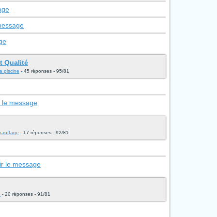
age
 message
ge
t Qualité
a piscine
- 45 réponses - 95/81
r le message
chauffage
- 17 réponses - 92/81
ir le message
e
- 20 réponses - 91/81