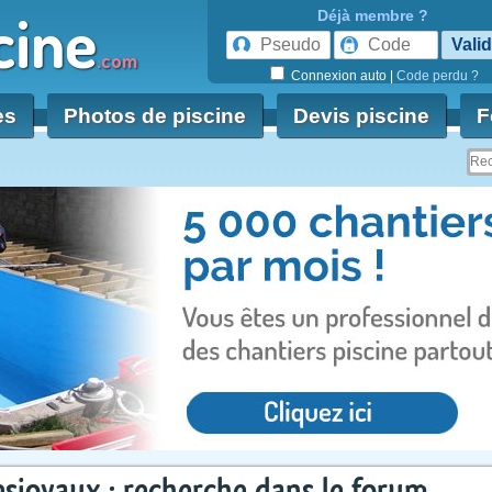
cine
Déjà membre ?
.com
Connexion auto
|
Code perdu ?
es
Photos de piscine
Devis piscine
F
sjoyaux : recherche dans le forum