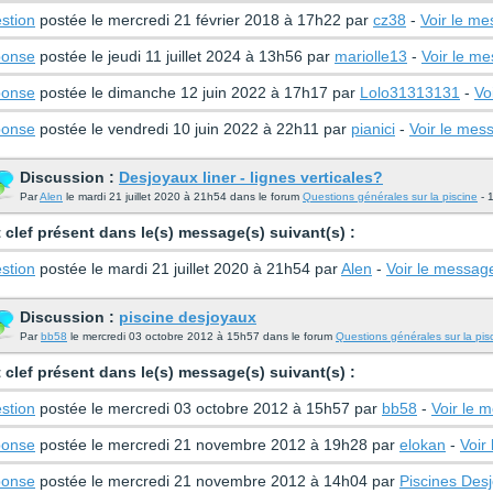
stion
postée le mercredi 21 février 2018 à 17h22 par
cz38
-
Voir le m
onse
postée le jeudi 11 juillet 2024 à 13h56 par
mariolle13
-
Voir le m
onse
postée le dimanche 12 juin 2022 à 17h17 par
Lolo31313131
-
Vo
onse
postée le vendredi 10 juin 2022 à 22h11 par
pianici
-
Voir le mes
Discussion :
Desjoyaux liner - lignes verticales?
Par
Alen
le mardi 21 juillet 2020 à 21h54 dans le forum
Questions générales sur la piscine
- 
 clef présent dans le(s) message(s) suivant(s) :
stion
postée le mardi 21 juillet 2020 à 21h54 par
Alen
-
Voir le messag
Discussion :
piscine desjoyaux
Par
bb58
le mercredi 03 octobre 2012 à 15h57 dans le forum
Questions générales sur la pis
 clef présent dans le(s) message(s) suivant(s) :
stion
postée le mercredi 03 octobre 2012 à 15h57 par
bb58
-
Voir le 
onse
postée le mercredi 21 novembre 2012 à 19h28 par
elokan
-
Voir
onse
postée le mercredi 21 novembre 2012 à 14h04 par
Piscines Des