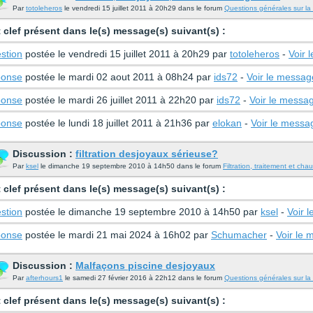
Par
totoleheros
le vendredi 15 juillet 2011 à 20h29 dans le forum
Questions générales sur la 
 clef présent dans le(s) message(s) suivant(s) :
stion
postée le vendredi 15 juillet 2011 à 20h29 par
totoleheros
-
Voir 
onse
postée le mardi 02 aout 2011 à 08h24 par
ids72
-
Voir le messag
onse
postée le mardi 26 juillet 2011 à 22h20 par
ids72
-
Voir le messa
onse
postée le lundi 18 juillet 2011 à 21h36 par
elokan
-
Voir le messa
Discussion :
filtration desjoyaux sérieuse?
Par
ksel
le dimanche 19 septembre 2010 à 14h50 dans le forum
Filtration, traitement et cha
 clef présent dans le(s) message(s) suivant(s) :
stion
postée le dimanche 19 septembre 2010 à 14h50 par
ksel
-
Voir 
onse
postée le mardi 21 mai 2024 à 16h02 par
Schumacher
-
Voir le
Discussion :
Malfaçons piscine desjoyaux
Par
afterhours1
le samedi 27 février 2016 à 22h12 dans le forum
Questions générales sur la 
 clef présent dans le(s) message(s) suivant(s) :