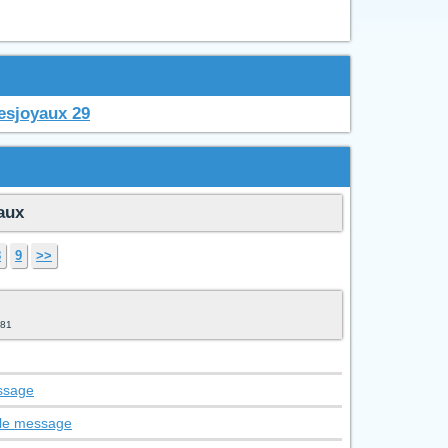
esjoyaux 29
yaux
8
9
>>
/81
essage
 le message