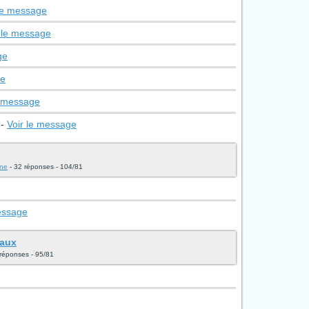
 le message
 le message
ge
ge
e message
-
Voir le message
ine
- 32 réponses - 104/81
essage
yaux
réponses - 95/81