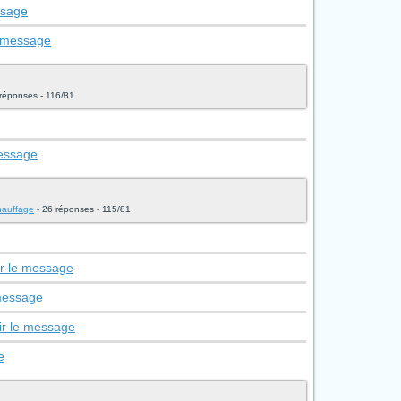
ssage
e message
réponses - 116/81
message
chauffage
- 26 réponses - 115/81
ir le message
 message
ir le message
e