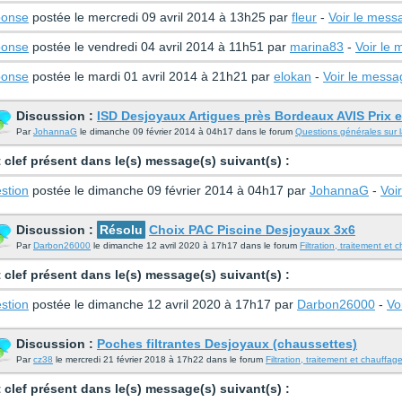
onse
postée le mercredi 09 avril 2014 à 13h25 par
fleur
-
Voir le mess
onse
postée le vendredi 04 avril 2014 à 11h51 par
marina83
-
Voir le
onse
postée le mardi 01 avril 2014 à 21h21 par
elokan
-
Voir le messa
Discussion :
ISD Desjoyaux Artigues près Bordeaux AVIS Prix e
Par
JohannaG
le dimanche 09 février 2014 à 04h17 dans le forum
Questions générales sur l
 clef présent dans le(s) message(s) suivant(s) :
stion
postée le dimanche 09 février 2014 à 04h17 par
JohannaG
-
Voi
Discussion :
Résolu
Choix PAC Piscine Desjoyaux 3x6
Par
Darbon26000
le dimanche 12 avril 2020 à 17h17 dans le forum
Filtration, traitement et 
 clef présent dans le(s) message(s) suivant(s) :
stion
postée le dimanche 12 avril 2020 à 17h17 par
Darbon26000
-
Vo
Discussion :
Poches filtrantes Desjoyaux (chaussettes)
Par
cz38
le mercredi 21 février 2018 à 17h22 dans le forum
Filtration, traitement et chauffag
 clef présent dans le(s) message(s) suivant(s) :