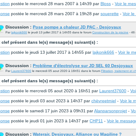
stion
postée le mercredi 28 mars 2007 à 14h39 par
Bloss
-
Voir le me
onse
postée le mercredi 28 mars 2007 à 19h28 par
souerette
-
Voir l
Discussion :
Pose pompe a chaleur JD PAC - Desjoyaux
Par
lajkonik666
le jeudi 13 juillet 2017 à 14h55 dans le forum
Construction de la piscine
- 46 
 clef présent dans le(s) message(s) suivant(s) :
stion
postée le jeudi 13 juillet 2017 à 14h55 par
lajkonik666
-
Voir le 
Discussion :
Problème d'électrolyse sur JD SEL 60 Desjoyaux
Par
Laurent37600
le mercredi 05 aout 2020 à 16h51 dans le forum
Filtration, traitement et 
 clef présent dans le(s) message(s) suivant(s) :
stion
postée le mercredi 05 aout 2020 à 16h51 par
Laurent37600
-
Vo
onse
postée le jeudi 03 aout 2023 à 14h37 par
chèvreetmiel
-
Voir le
onse
postée le samedi 17 juin 2023 à 09h31 par
Alanparsonprojet
-
Vo
onse
postée le jeudi 01 juin 2023 à 14h37 par
CHP11
-
Voir le messag
Discussion :
Waterair, Desjoyaux, Alliance ou Magiline ?