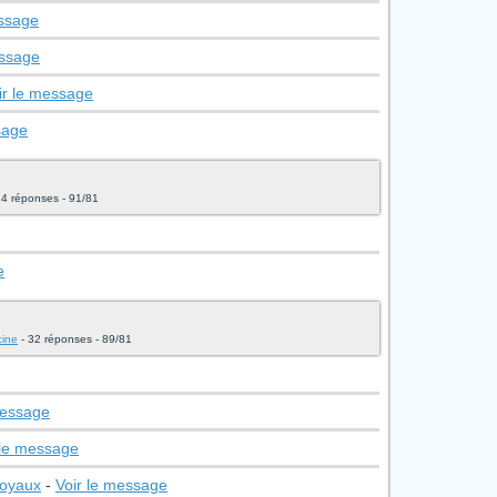
essage
essage
ir le message
sage
14 réponses - 91/81
e
cine
- 32 réponses - 89/81
message
 le message
joyaux
-
Voir le message