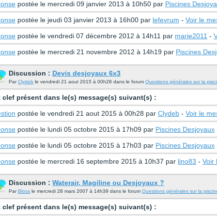
onse
postée le mercredi 09 janvier 2013 à 10h50 par
Piscines Desjoy
onse
postée le jeudi 03 janvier 2013 à 16h00 par
lefevrum
-
Voir le m
onse
postée le vendredi 07 décembre 2012 à 14h11 par
marie2011
-
V
onse
postée le mercredi 21 novembre 2012 à 14h19 par
Piscines Des
Discussion :
Devis desjoyaux 6x3
Par
Clydeb
le vendredi 21 aout 2015 à 00h28 dans le forum
Questions générales sur la pisc
 clef présent dans le(s) message(s) suivant(s) :
stion
postée le vendredi 21 aout 2015 à 00h28 par
Clydeb
-
Voir le m
onse
postée le lundi 05 octobre 2015 à 17h09 par
Piscines Desjoyaux
onse
postée le lundi 05 octobre 2015 à 17h03 par
Piscines Desjoyaux
onse
postée le mercredi 16 septembre 2015 à 10h37 par
lino83
-
Voir
Discussion :
Waterair, Magiline ou Desjoyaux ?
Par
Bloss
le mercredi 28 mars 2007 à 14h39 dans le forum
Questions générales sur la piscin
 clef présent dans le(s) message(s) suivant(s) :