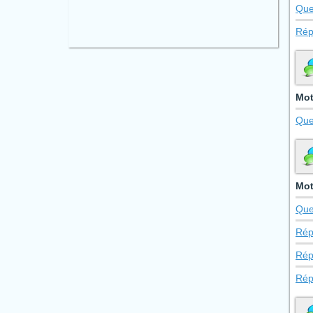
Que
Rép
Mot
Que
Mot
Que
Rép
Rép
Rép