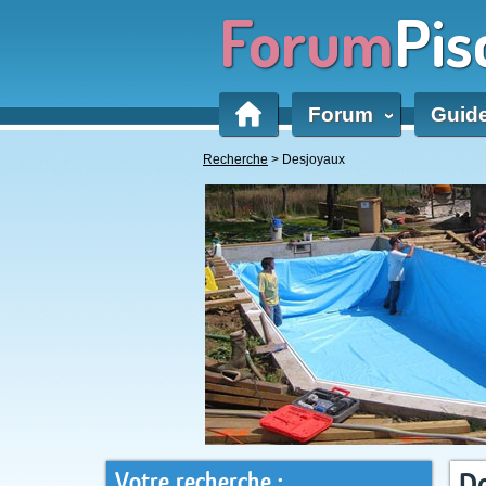
Forum
Pis
Forum
Guid
‹
Recherche
> Desjoyaux
Votre recherche :
De