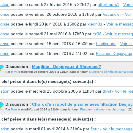
stion
postée le samedi 27 février 2016 à 22h12 par
afterhours1
-
Voir
onse
postée le vendredi 26 octobre 2018 à 17h59 par
Vacancier
-
Voir
onse
postée le lundi 20 juin 2016 à 15h02 par
kleon91
-
Voir le messa
onse
postée le samedi 21 mai 2016 à 17h59 par
cz38
-
Voir le messa
onse
postée le vendredi 15 avril 2016 à 16h00 par
biodisdonc
-
Voir l
onse
postée le vendredi 15 avril 2016 à 11h02 par
Piscines Desjoyaux
Discussion :
Magiline - Desjoyaux différences?
Par
thivil
le mercredi 25 octobre 2006 à 11h34 dans le forum
Questions générales sur la pisc
 clef présent dans le(s) message(s) suivant(s) :
stion
postée le mercredi 25 octobre 2006 à 11h34 par
thivil
-
Voir le m
Discussion :
Choix d'un robot de piscine avec filtration Desjo
Par
fleur
le mardi 01 avril 2014 à 21h04 dans le forum
Filtration, traitement et chauffage
- 22 
 clef présent dans le(s) message(s) suivant(s) :
stion
postée le mardi 01 avril 2014 à 21h04 par
fleur
-
Voir le message