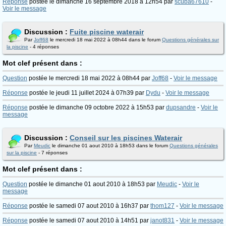
Réponse
postée le dimanche 16 septembre 2018 à 12h54 par
scuba67610
-
Voir le message
Discussion :
Fuite piscine waterair
Par
Joff68
le mercredi 18 mai 2022 à 08h44 dans le forum
Questions générales sur
la piscine
- 4 réponses
Mot clef présent dans :
Question
postée le mercredi 18 mai 2022 à 08h44 par
Joff68
-
Voir le message
Réponse
postée le jeudi 11 juillet 2024 à 07h39 par
Dydu
-
Voir le message
Réponse
postée le dimanche 09 octobre 2022 à 15h53 par
dupsandre
-
Voir le
message
Discussion :
Conseil sur les piscines Waterair
Par
Meudic
le dimanche 01 aout 2010 à 18h53 dans le forum
Questions générales
sur la piscine
- 7 réponses
Mot clef présent dans :
Question
postée le dimanche 01 aout 2010 à 18h53 par
Meudic
-
Voir le
message
Réponse
postée le samedi 07 aout 2010 à 16h37 par
thom127
-
Voir le message
Réponse
postée le samedi 07 aout 2010 à 14h51 par
janot831
-
Voir le message