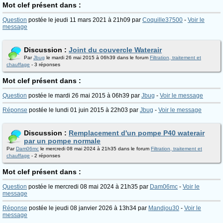
Mot clef présent dans :
Question
postée le jeudi 11 mars 2021 à 21h09 par
Coquille37500
-
Voir le
message
Discussion :
Joint du couvercle Waterair
Par
Jbug
le mardi 26 mai 2015 à 06h39 dans le forum
Filtration, traitement et
chauffage
- 3 réponses
Mot clef présent dans :
Question
postée le mardi 26 mai 2015 à 06h39 par
Jbug
-
Voir le message
Réponse
postée le lundi 01 juin 2015 à 22h03 par
Jbug
-
Voir le message
Discussion :
Remplacement d'un pompe P40 waterair
par un pompe normale
Par
Dam06mc
le mercredi 08 mai 2024 à 21h35 dans le forum
Filtration, traitement et
chauffage
- 2 réponses
Mot clef présent dans :
Question
postée le mercredi 08 mai 2024 à 21h35 par
Dam06mc
-
Voir le
message
Réponse
postée le jeudi 08 janvier 2026 à 13h34 par
Mandjou30
-
Voir le
message