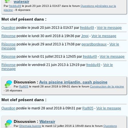
waterair
Par
freddu49
le jeudi 20 juin 2013 à 01h37 dans le forum
Questions générales sur la
piscine
- 8 réponses
Mot clef présent dans :
Question
postée le jeudi 20 juin 2013 à 01h37 par
freddu49
-
Voir le message
Réponse
postée le lundi 30 avril 2018 à 19h36 par
Jmgi
-
Voir le message
Réponse
postée le jeudi 29 aout 2013 à 17h38 par
gerardbordeaux
-
Voir le
message
Réponse
postée le lundi 01 juillet 2013 à 12h05 par
freddu49
-
Voir le message
Réponse
postée le vendredi 21 juin 2013 à 12h19 par
freddu49
-
Voir le
message
Discussion :
Avis piscine irrijardin, cash piscine
Par
Ralfi05
le mardi 28 aout 2018 à 09h31 dans le forum
Construction de la piscine
- 16 réponses
Mot clef présent dans :
Question
postée le mardi 28 aout 2018 à 09h31 par
Ralfi05
-
Voir le message
Discussion :
Waterair
Par
Ghernaia kuentz
le mardi 12 juillet 2016 à 16h49 dans le forum
Questions