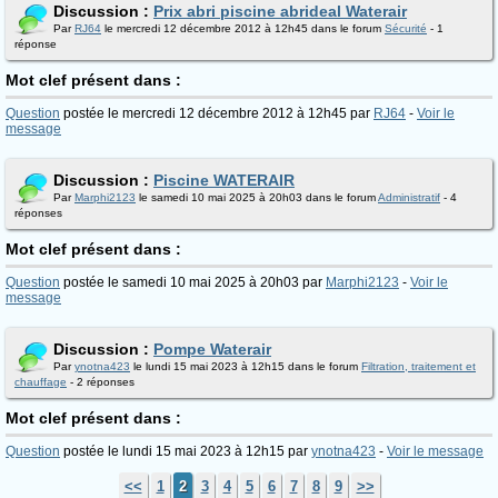
Discussion :
Prix abri piscine abrideal Waterair
Par
RJ64
le mercredi 12 décembre 2012 à 12h45 dans le forum
Sécurité
- 1
réponse
Mot clef présent dans :
Question
postée le mercredi 12 décembre 2012 à 12h45 par
RJ64
-
Voir le
message
Discussion :
Piscine WATERAIR
Par
Marphi2123
le samedi 10 mai 2025 à 20h03 dans le forum
Administratif
- 4
réponses
Mot clef présent dans :
Question
postée le samedi 10 mai 2025 à 20h03 par
Marphi2123
-
Voir le
message
Discussion :
Pompe Waterair
Par
ynotna423
le lundi 15 mai 2023 à 12h15 dans le forum
Filtration, traitement et
chauffage
- 2 réponses
Mot clef présent dans :
Question
postée le lundi 15 mai 2023 à 12h15 par
ynotna423
-
Voir le message
<<
1
2
3
4
5
6
7
8
9
>>