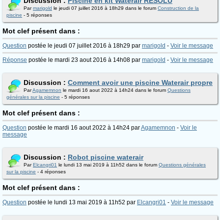
Discussion :
Piscine en kit Waterair RÉSOLU
Par
marigold
le jeudi 07 juillet 2016 à 18h29 dans le forum
Construction de la
piscine
- 5 réponses
Mot clef présent dans :
Question
postée le jeudi 07 juillet 2016 à 18h29 par
marigold
-
Voir le message
Réponse
postée le mardi 23 aout 2016 à 14h08 par
marigold
-
Voir le message
Discussion :
Comment avoir une piscine Waterair propre
Par
Agamemnon
le mardi 16 aout 2022 à 14h24 dans le forum
Questions
générales sur la piscine
- 5 réponses
Mot clef présent dans :
Question
postée le mardi 16 aout 2022 à 14h24 par
Agamemnon
-
Voir le
message
Discussion :
Robot piscine waterair
Par
Elcangri01
le lundi 13 mai 2019 à 11h52 dans le forum
Questions générales
sur la piscine
- 4 réponses
Mot clef présent dans :
Question
postée le lundi 13 mai 2019 à 11h52 par
Elcangri01
-
Voir le message