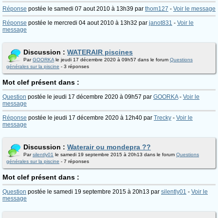
Réponse
postée le samedi 07 aout 2010 à 13h39 par
thom127
-
Voir le message
Réponse
postée le mercredi 04 aout 2010 à 13h32 par
janot831
-
Voir le
message
Discussion :
WATERAIR piscines
Par
GOORKA
le jeudi 17 décembre 2020 à 09h57 dans le forum
Questions
générales sur la piscine
- 3 réponses
Mot clef présent dans :
Question
postée le jeudi 17 décembre 2020 à 09h57 par
GOORKA
-
Voir le
message
Réponse
postée le jeudi 17 décembre 2020 à 12h40 par
Trecky
-
Voir le
message
Discussion :
Waterair ou mondepra ??
Par
silently01
le samedi 19 septembre 2015 à 20h13 dans le forum
Questions
générales sur la piscine
- 7 réponses
Mot clef présent dans :
Question
postée le samedi 19 septembre 2015 à 20h13 par
silently01
-
Voir le
message