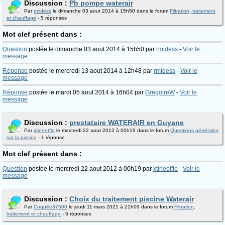
Discussion :
Pb pompe waterair
Par
rmidess
le dimanche 03 aout 2014 à 15h50 dans le forum
Filtration, traitement
et chauffage
- 5 réponses
Mot clef présent dans :
Question
postée le dimanche 03 aout 2014 à 15h50 par
rmidess
-
Voir le
message
Réponse
postée le mercredi 13 aout 2014 à 12h48 par
rmidess
-
Voir le
message
Réponse
postée le mardi 05 aout 2014 à 16h04 par
GregoireW
-
Voir le
message
Discussion :
prestataire WATERAIR en Guyane
Par
xtineetflo
le mercredi 22 aout 2012 à 00h19 dans le forum
Questions générales
sur la piscine
- 1 réponse
Mot clef présent dans :
Question
postée le mercredi 22 aout 2012 à 00h19 par
xtineetflo
-
Voir le
message
Discussion :
Choix du traitement piscine Waterair
Par
Coquille37500
le jeudi 11 mars 2021 à 21h09 dans le forum
Filtration,
traitement et chauffage
- 5 réponses