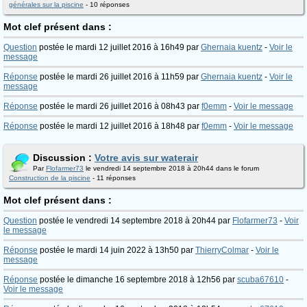
générales sur la piscine
- 10 réponses
Mot clef présent dans :
Question
postée le mardi 12 juillet 2016 à 16h49 par
Ghernaia kuentz
-
Voir le
message
Réponse
postée le mardi 26 juillet 2016 à 11h59 par
Ghernaia kuentz
-
Voir le
message
Réponse
postée le mardi 26 juillet 2016 à 08h43 par
f0emm
-
Voir le message
Réponse
postée le mardi 12 juillet 2016 à 18h48 par
f0emm
-
Voir le message
Discussion :
Votre avis sur waterair
Par
Flofarmer73
le vendredi 14 septembre 2018 à 20h44 dans le forum
Construction de la piscine
- 11 réponses
Mot clef présent dans :
Question
postée le vendredi 14 septembre 2018 à 20h44 par
Flofarmer73
-
Voir
le message
Réponse
postée le mardi 14 juin 2022 à 13h50 par
ThierryColmar
-
Voir le
message
Réponse
postée le dimanche 16 septembre 2018 à 12h56 par
scuba67610
-
Voir le message