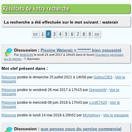
Résultats de votre recherche
La recherche a été effectuée sur le mot suivant : waterair
<<
1
2
3
4
5
6
7
8
9
>>
Discussion :
Piscine Waterair = ********* bien orquestré
Par
dim63190
le lundi 24 avril 2017 à 10h43 dans le forum
Questions générales
sur la piscine
- 7 réponses
Mot clef présent dans :
Réponse
postée le dimanche 25 juillet 2021 à 14h56 par
Guitou1563
-
Voir le
message
Réponse
postée le vendredi 26 mai 2017 à 17h15 par
GregoireW
-
Voir le
message
Réponse
postée le mercredi 06 juin 2018 à 17h43 par
s.crd57420
-
Voir le
message
Réponse
postée le lundi 14 mai 2018 à 20h52 par
Micheljouy
-
Voir le message
Discussion :
que pensez vous du service commercial