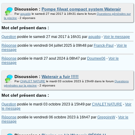
Discussion :
Pompe filwat compact system Waterair
Par
aquatiq
le samedi 27 mai 2017 à 16h31 dans le forum
Questions générales sur
la piscine
- 2 réponses
Mot clef présent dans :
Question
postée le samedi 27 mai 2017 à 16h31 par
aquatiq
-
Voir le message
Réponse
postée le vendredi 04 juillet 2025 à 09h48 par
Franck-Paul
-
Voir le
message
Réponse
postée le mardi 27 aout 2024 à 08h47 par
Doumee06
-
Voir le
message
Discussion :
Waterair a fuir !!!!!
Par
CHALET NATURE
le mardi 03 octobre 2023 à 15h49 dans le forum
Questions
générales sur la piscine
- 2 réponses
Mot clef présent dans :
Question
postée le mardi 03 octobre 2023 à 15h49 par
CHALET NATURE
-
Voir
le message
Réponse
postée le vendredi 06 octobre 2023 à 16h47 par
GregoireW
-
Voir le
message