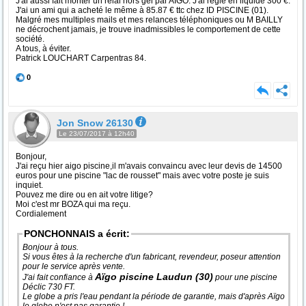
J'ai aussi fait monter un relai hors gel par AÏGO. J'ai réglé en liquide 300 €.
J'ai un ami qui a acheté le même à 85.87 € ttc chez ID PISCINE (01).
Malgré mes multiples mails et mes relances téléphoniques ou M BAILLY
ne décrochent jamais, je trouve inadmissibles le comportement de cette
société.
A tous, à éviter.
Patrick LOUCHART Carpentras 84.
0
Jon Snow 26130
Le 23/07/2017 à 12h40
Bonjour,
J'ai reçu hier aigo piscine,il m'avais convaincu avec leur devis de 14500
euros pour une piscine "lac de rousset" mais avec votre poste je suis
inquiet.
Pouvez me dire ou en ait votre litige?
Moi c'est mr BOZA qui ma reçu.
Cordialement
PONCHONNAIS a écrit:
Bonjour à tous.
Si vous êtes à la recherche d'un fabricant, revendeur, poseur attention
pour le service après vente.
Aïgo piscine Laudun (30)
J'ai fait confiance à
pour une piscine
Déclic 730 FT.
Le globe a pris l'eau pendant la période de garantie, mais d'après Aïgo