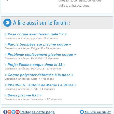
!
questions, consultez celles des
autres, entraidez-vous.
A lire aussi sur le forum :
«
Pose coque avec terrain gelé ??
»
Discussion lancée par ggustave - 9 réponses
«
Parois bombées sur piscine coque
»
Discussion lancée par Kalypso31 - 19 réponses
«
Problème soulèvement piscine coque
»
Discussion lancée par FX33320 - 23 réponses
«
Projet Piscine coque dans le 13
»
Discussion lancée par Marc00013 - 13 réponses
«
Coque polyester déformée à la pose
»
Discussion lancée par Gissi - 47 réponses
«
PISCINIER : autour de Marne La Vallée
»
Discussion lancée par THVE - 14 réponses
«
Devis piscine 6X3
»
Discussion lancée par Jeanneau ! - 12 réponses
Partagez cette page
Suivre ce sujet