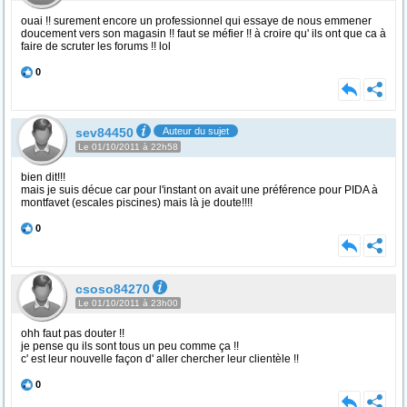
ouai !! surement encore un professionnel qui essaye de nous emmener
doucement vers son magasin !! faut se méfier !! à croire qu' ils ont que ca à
faire de scruter les forums !! lol
0
sev84450
Auteur du sujet
Le 01/10/2011 à 22h58
bien dit!!!
mais je suis décue car pour l'instant on avait une préférence pour PIDA à
montfavet (escales piscines) mais là je doute!!!!
0
csoso84270
Le 01/10/2011 à 23h00
ohh faut pas douter !!
je pense qu ils sont tous un peu comme ça !!
c' est leur nouvelle façon d' aller chercher leur clientèle !!
0