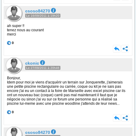
csoso84270
Le 16/09/2011 à 19h20
ah super !!
tenez nous au courant
merci
0
ckonic
Le 27/09/2011 à 20h46
Bonjour,
Idem pour moi je viens d'acquérir un terrain sur Jonquerette, j'aimerais
une petite piscine rectangulaire ou carrée, coque ou kit je ne sais pas
encore j'ai eu un contact à la foire de Marseille avec excel piscine car ils
ont un nouveau bac (coque) carré pas mal maintenant il faut que je
négocie ou sinon j'ai vu sur ce forum une personne qui a réalisé sa
piscine lui-meme avec une piscine woodline j'attends de leur news...
0
csoso84270