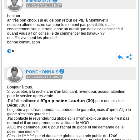
csoso84270
Le 09/11/2011 à 13h27
bonjour
ah très bon choix, j ai eu de bon retour de PID à Montfavet !!
nous on attend encore car pour le moment pas possibilité d aller
concretement sur le terrain, donc on aurait que des devis estimatifs !!
quand vous a t on conseillé de commencer les travaux ??
en effet vivement les photos !!
bonne continuation
0
PONCHONNAIS
Le 09/04/2016 à 15h34
Bonjour à tous.
Si vous êtes à la recherche d'un fabricant, revendeur, poseur attention
pour le service après vente.
Aïgo piscine Laudun (30)
J'ai fait confiance à
pour une piscine
Déclic 730 FT.
Le globe a pris l'eau pendant la période de garantie, mais d'après Aïgo le
globe n'est pas garantie !.
J'ai contacté le revendeur du globe et ils m'ont expliqué que ce n'est pas
normal et il ne comprenne pas l'attitude de AÏGO.
AÏGO me demande 300 € pour l'achat du globe et me demande de le
poser moi même!!!.
C'est de l'******* pur et dur car le globe est au prix public de 124€.