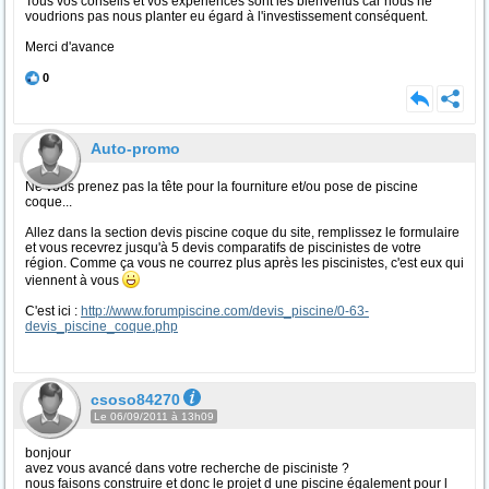
Tous vos conseils et vos expériences sont les bienvenus car nous ne
voudrions pas nous planter eu égard à l'investissement conséquent.
Merci d'avance
0
Auto-promo
Ne vous prenez pas la tête pour la fourniture et/ou pose de piscine
coque...
Allez dans la section devis piscine coque du site, remplissez le formulaire
et vous recevrez jusqu'à 5 devis comparatifs de piscinistes de votre
région. Comme ça vous ne courrez plus après les piscinistes, c'est eux qui
viennent à vous
C'est ici :
http://www.forumpiscine.com/devis_piscine/0-63-
devis_piscine_coque.php
csoso84270
Le 06/09/2011 à 13h09
bonjour
avez vous avancé dans votre recherche de pisciniste ?
nous faisons construire et donc le projet d une piscine également pour l