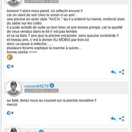
Le 27/09/2011 à 21h20
bonsoir !! alors nous pareil, on reflechi encore !!
car on vient de voir chez le voisin d un ami :
une piscine en acier style "AUCH.." qu il a enterré lui meme, renforcé avec
du sable sur les cotés
il a juste acheté de suite un bon liner, et une bonne pompe, car la qualité
de ceux vendus dans le kit n' est pas terrible
et ca va faire 7 ans que la piscine est posée, sans aucune contrainte !!
et niveau prix, c' est à diviser AU MOINS par trois lol
donc ca laisse à reflechir........
plusieurs forums explique la marche à suivre...
bonne soirée ++++
0
csoso84270
Le 27/09/2011 à 21h21
au faite, tenez nous au courant sur la piscine woodline !!
merciii
0