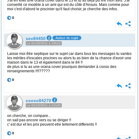
J'ai en effet une orana cover dans le 13 et tu as déjà pu lire mon avis. J'ai
conseillé ce modèle à un ami qui est du côté d'Ansuis. Mais comme pour
moi c'est d'abord le piscinier qu'il faut choisir, je cherche des infos.
0
sev84450
Auteur du sujet
Le 01/10/2011 à 23h22
Laisse moi être septique sur le sujet car dans tous tes messages tu vantes
les mérites d'escales piscines ou alors tu as bien de la chance d'avoir une
maison dans le 13 et également dans le 84 !!
de plus si tu as une orana cover pourquoi demander à csoso des
renseignements !!!!?????
0
csoso84270
Le 02/10/2011 à 21h20
on cherche, on compare...
on sait pas encore vers ou se diriger !!
c' est dur et les prix peuvent etre tellement differents !!
0