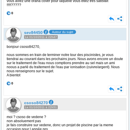
vous aviez une orana cover pour laquelle vous étiez tres satisfait
!!!!!?????
0
sev84450
Auteur du sujet
Le 01/10/2011 à 22h47
bonjour csoso84270,
nous sommes en train de terminer notre tour des piscinistes, je vous
tiendrai au courant dans les prochains jours. Nous avons encore un doute
sur le traitement de l'eau nous comptions prendre au sel mais un ami
noous a parlé du traitement de l'eau par ionisation (cuivre/argent). Nous
nous renseignons sur le sujet.
A bientot
0
csoso84270
Le 01/10/2011 à 22h51
moi ? csoso de vedene ?
non absoluement pas
je fais construire sur vedene, donc un projet de piscine par la meme
occasion pour l année pro