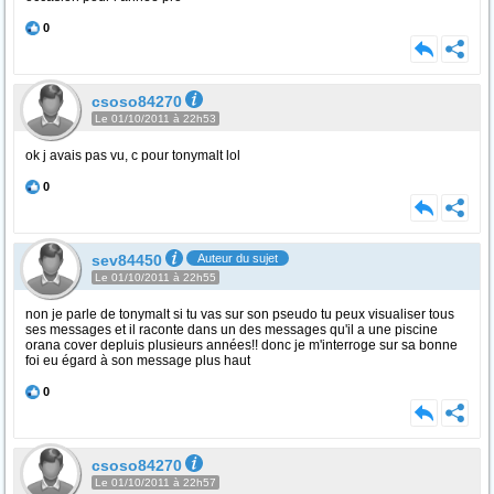
0
csoso84270
Le 01/10/2011 à 22h53
ok j avais pas vu, c pour tonymalt lol
0
sev84450
Auteur du sujet
Le 01/10/2011 à 22h55
non je parle de tonymalt si tu vas sur son pseudo tu peux visualiser tous
ses messages et il raconte dans un des messages qu'il a une piscine
orana cover depluis plusieurs années!! donc je m'interroge sur sa bonne
foi eu égard à son message plus haut
0
csoso84270
Le 01/10/2011 à 22h57