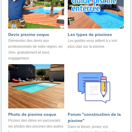
Devis piscine coque
Les types de piscines
Demandez des devis aux
Les guides vous aident à y voir
professionnels de votre région, en
plus clair sur la piscine.
3mn, gratuitement et sans
engagement.
Photo de piscine coque
Forum "construction de la
piscine"
Picorez des idées en parcourant
les photos des piscines des autres
Dans le forum, posez vos