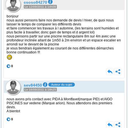
csoso84270
Le 12/09/2011 à 14h09
bonjour
nous aussi pensons faire nos demande de devis l hiver, de quoi nous
laisser le temps de comparer les différents devis
et faire commencer les travaux à l automne, (les terrains sont humides et
plus facile à travailler, donc gain de temps et d argent lol)
nous pensons partir sur une piscine rectangulaire 8m sur 4m avec une
profondeur inclinée allant de 1m50 à 2m environ et un espace escalier en
arrondi sur le devant de la piscine
je vous tiendrais également au courant de nos différentes démarches
bonne continuation !!!
0
sev84450
Auteur du sujet
Le 16/09/2011 à 18h25
nous avons pris contact avec PIDA à Montfavet(marque PID) et AIGO
PISCINES sur vedene (Marque arion). Nous attendons des premiers
devis.
A bientot
0