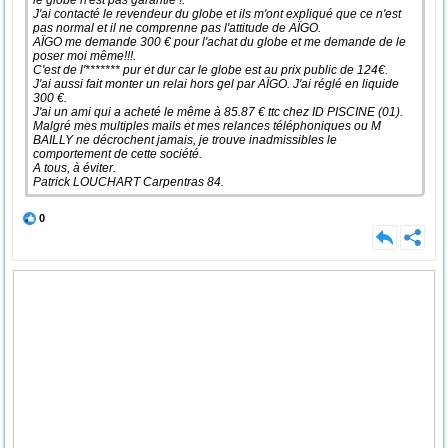
le globe n'est pas garantie !.
J'ai contacté le revendeur du globe et ils m'ont expliqué que ce n'est
pas normal et il ne comprenne pas l'attitude de AÏGO.
AÏGO me demande 300 € pour l'achat du globe et me demande de le
poser moi même!!!.
C'est de l'******* pur et dur car le globe est au prix public de 124€.
J'ai aussi fait monter un relai hors gel par AÏGO. J'ai réglé en liquide
300 €.
J'ai un ami qui a acheté le même à 85.87 € ttc chez ID PISCINE (01).
Malgré mes multiples mails et mes relances téléphoniques ou M
BAILLY ne décrochent jamais, je trouve inadmissibles le
comportement de cette société.
A tous, à éviter.
Patrick LOUCHART Carpentras 84.
0