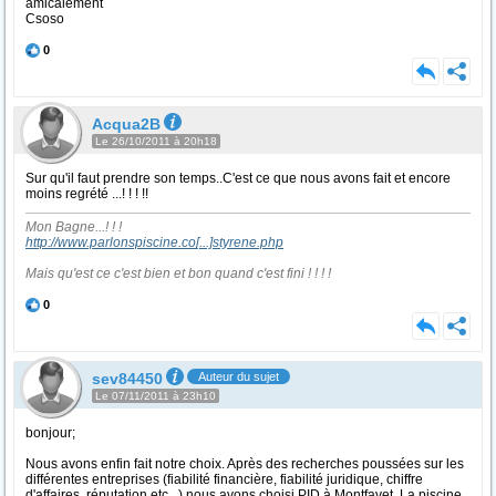
amicalement
Csoso
0
Acqua2B
Le 26/10/2011 à 20h18
Sur qu'il faut prendre son temps..C'est ce que nous avons fait et encore
moins regrété ...! ! ! !!
Mon Bagne...! ! !
http://www.parlonspiscine.co
[...]
styrene.php
Mais qu'est ce c'est bien et bon quand c'est fini ! ! ! !
0
sev84450
Auteur du sujet
Le 07/11/2011 à 23h10
bonjour;
Nous avons enfin fait notre choix. Après des recherches poussées sur les
différentes entreprises (fiabilité financière, fiabilité juridique, chiffre
d'affaires, réputation etc...) nous avons choisi PID à Montfavet. La piscine