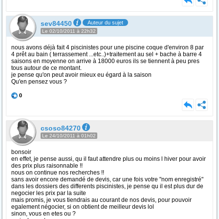
sev84450
Auteur du sujet
Le 02/10/2011 à 22h32
nous avons déjà fait 4 piscinistes pour une piscine coque d'environ 8 par
4 prêt au bain ( terrassement ...etc..)+traitement au sel + bache à barre 4
saisons en moyenne on arrive à 18000 euros ils se tiennent à peu pres
tous autour de ce montant.
je pense qu'on peut avoir mieux eu égard à la saison
Qu'en pensez vous ?
0
csoso84270
Le 24/10/2011 à 01h02
bonsoir
en effet, je pense aussi, qu il faut attendre plus ou moins l hiver pour avoir
des prix plus raisonnable !!
nous on continue nos recherches !!
sans avoir encore demandé de devis, car une fois votre "nom enregistré"
dans les dossiers des differents piscinistes, je pense qu il est plus dur de
negocier les prix par la suite
mais promis, je vous tiendrais au courant de nos devis, pour pouvoir
egalement négocier, si on obtient de meilleur devis lol
sinon, vous en etes ou ?