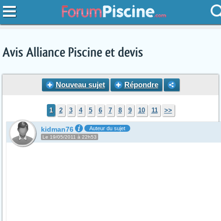
Avis Alliance Piscine et devis
Nouveau sujet
Répondre
1
2
3
4
5
6
7
8
9
10
11
>>
kidman76
Auteur du sujet
Le 19/05/2011 à 22h53