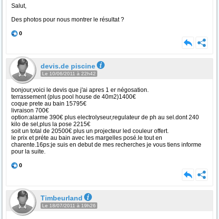
Salut,
Des photos pour nous montrer le résultat ?
0
devis.de piscine
Le 10/06/2011 à 22h42
bonjour,voici le devis que j'ai apres 1 er négosation.
terrassement (plus pool house de 40m2)1400€
coque prete au bain 15795€
livraison 700€
option:alarme 390€ plus electrolyseur,regulateur de ph au sel.dont 240
kilo de sel,plus la pose 2215€
soit un total de 20500€ plus un projecteur led couleur offert.
le prix et préte au bain avec les margelles posé.le tout en
charente.16ps:je suis en debut de mes recherches je vous tiens informe
pour la suite.
0
Timbeurland
Le 18/07/2011 à 19h26