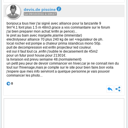
devis.de piscine
Le 09/10/2011 à 10h17
bonjour,a tous hier j'ai signé avec alliance pour la tanzanite 9
9m*4.1 font plas 1.5 m 48m3.grace a vos commantaire sur le forum
j'ai bien preparer mon achat.'enfin je pence)...
le pret au bain avec margelle,alarme (immerstar)
electrolyseur alliance 70 plus 240 kg de sel +regulateur de ph.
local rocher est pompe a chaleur prima islandicus mono 50p.
puit de decompression est enfin projecteur led couleur.
est oui il faut tout ca ,enfin j'oublie le decaisement de 45m2
pour un futur pool house.pour 21301€.
la livraison est prevu semaine 48.(normalement)
un petit peu peur de devoir commancer en hiver,car je ne connait rien du
tout sur l'hivenage,mais je compte sur le site pour bien faire.bon voila
j'espere que mes info serviront a quelque personne.je vais pouvoir
commancer les photo...
0