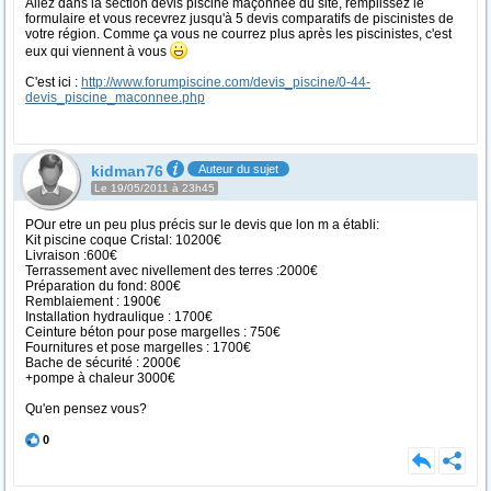
Allez dans la section devis piscine maçonnée du site, remplissez le
formulaire et vous recevrez jusqu'à 5 devis comparatifs de piscinistes de
votre région. Comme ça vous ne courrez plus après les piscinistes, c'est
eux qui viennent à vous
C'est ici :
http://www.forumpiscine.com/devis_piscine/0-44-
devis_piscine_maconnee.php
kidman76
Auteur du sujet
Le 19/05/2011 à 23h45
POur etre un peu plus précis sur le devis que lon m a établi:
Kit piscine coque Cristal: 10200€
Livraison :600€
Terrassement avec nivellement des terres :2000€
Préparation du fond: 800€
Remblaiement : 1900€
Installation hydraulique : 1700€
Ceinture béton pour pose margelles : 750€
Fournitures et pose margelles : 1700€
Bache de sécurité : 2000€
+pompe à chaleur 3000€
Qu'en pensez vous?
0