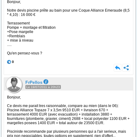
Bonjour,
Notre devis piscine prête au bain pour une Coque Alliance Emeraude (8,5
* 4,10) : 16 000 €
Terrassement
Pompe + montage et filtration
+Pose margelle
+Remblais
+ mise à niveau
.....
Qu'en pensez-vous ?
0
FrPellos
Le 19/07/2011 à 20h23
Bonjour,
Ce devis me parait tres raisonnable, compare au mien (dans le 06):
Piscine Alliance Topaze 7 x 3,5m 9510 EUR + livraison 670 +
terrassement 4000 EUR (avec evacuation) + installation 3880 +
fournitures (plomberie, gravier, ciment) 2688 + local polyester 1100 EUR +
margelles posees 1400 EUR = total autour de 23500 EUR.
Pisciniste recommande par plusieurs personnes qui a l'air serieux, mais
prix non negociables, toutes options en supplement, rien d'offert...