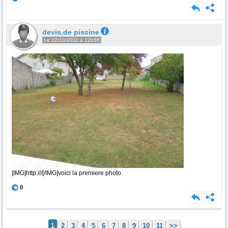
devis.de piscine
Le 22/10/2011 à 12h56
[IMG]http:///[/IMG]voici la premiere photo.
0
1
2
3
4
5
6
7
8
9
10
11
>>