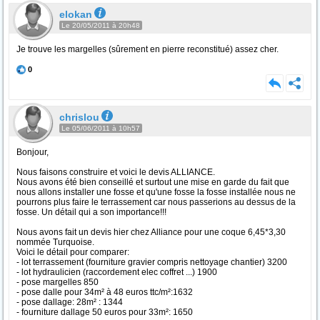
elokan
Le 20/05/2011 à 20h48
Je trouve les margelles (sûrement en pierre reconstitué) assez cher.
0
chrislou
Le 05/06/2011 à 10h57
Bonjour,
Nous faisons construire et voici le devis ALLIANCE.
Nous avons été bien conseillé et surtout une mise en garde du fait que
nous allons installer une fosse et qu'une fosse la fosse installée nous ne
pourrons plus faire le terrassement car nous passerions au dessus de la
fosse. Un détail qui a son importance!!!
Nous avons fait un devis hier chez Alliance pour une coque 6,45*3,30
nommée Turquoise.
Voici le détail pour comparer:
- lot terrassement (fourniture gravier compris nettoyage chantier) 3200
- lot hydraulicien (raccordement elec coffret ...) 1900
- pose margelles 850
- pose dalle pour 34m² à 48 euros ttc/m²:1632
- pose dallage: 28m² : 1344
- fourniture dallage 50 euros pour 33m²: 1650