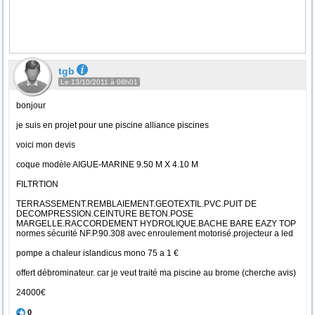
tgb
Le 13/10/2011 à 08h01
bonjour
je suis en projet pour une piscine alliance piscines
voici mon devis
coque modèle AIGUE-MARINE 9.50 M X 4.10 M
FILTRTION
TERRASSEMENT.REMBLAIEMENT.GEOTEXTIL.PVC.PUIT DE
DECOMPRESSION.CEINTURE BETON.POSE
MARGELLE.RACCORDEMENT HYDROLIQUE.BACHE BARE EAZY TOP
normes sécurité NF.P.90.308 avec enroulement motorisé.projecteur a led
pompe a chaleur islandicus mono 75 a 1 €
offert débrominateur. car je veut traité ma piscine au brome (cherche avis)
24000€
0