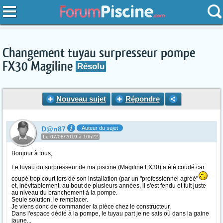
Changement tuyau surpresseur pompe
FX30 Magiline
Résolu
Nouveau sujet
Répondre
D@n87
Auteur du sujet
Le 07/08/2019 à 10h22
Bonjour à tous,
Le tuyau du surpresseur de ma piscine (Magiline FX30) a été coudé car
coupé trop court lors de son installation (par un "professionnel agréé"
et, inévitablement, au bout de plusieurs années, il s'est fendu et fuit juste
au niveau du branchement à la pompe.
Seule solution, le remplacer.
Je viens donc de commander la pièce chez le constructeur.
Dans l'espace dédié à la pompe, le tuyau part je ne sais où dans la gaine
jaune...