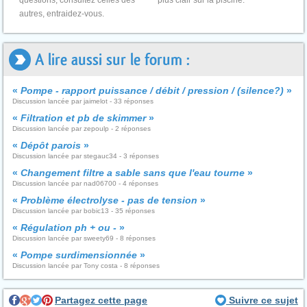
questions, consultez celles des
plus clair sur la piscine.
autres, entraidez-vous.
A lire aussi sur le forum :
«
Pompe - rapport puissance / débit / pression / (silence?)
»
Discussion lancée par jaimelot - 33 réponses
«
Filtration et pb de skimmer
»
Discussion lancée par zepoulp - 2 réponses
«
Dépôt parois
»
Discussion lancée par stegauc34 - 3 réponses
«
Changement filtre a sable sans que l'eau tourne
»
Discussion lancée par nad06700 - 4 réponses
«
Problème électrolyse - pas de tension
»
Discussion lancée par bobic13 - 35 réponses
«
Régulation ph + ou -
»
Discussion lancée par sweety69 - 8 réponses
«
Pompe surdimensionnée
»
Discussion lancée par Tony costa - 8 réponses
Partagez cette page
Suivre ce sujet