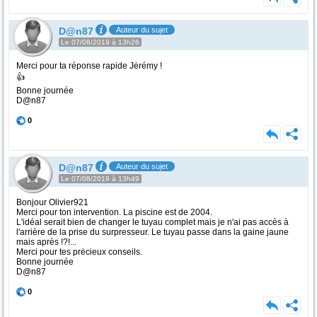
D@n87
Auteur du sujet
Le 07/08/2019 à 13h26
Merci pour ta réponse rapide Jėrémy !
👍
Bonne journée
D@n87
0
D@n87
Auteur du sujet
Le 07/08/2019 à 13h49
Bonjour Olivier921
Merci pour ton intervention. La piscine est de 2004.
L'idéal serait bien de changer le tuyau complet mais je n'ai pas accès à
l'arrière de la prise du surpresseur. Le tuyau passe dans la gaine jaune
mais après !?!...
Merci pour tes prėcieux conseils.
Bonne journée
D@n87
0