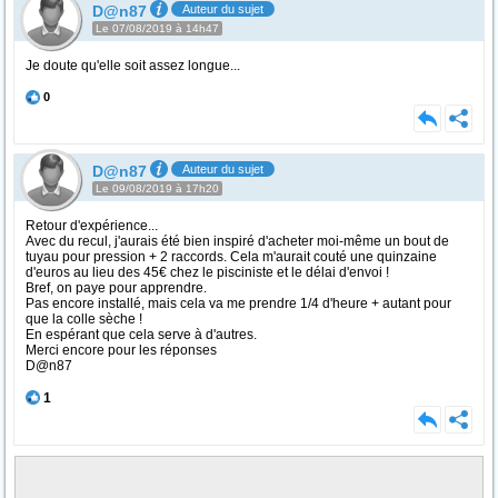
D@n87
Auteur du sujet
Le 07/08/2019 à 14h47
Je doute qu'elle soit assez longue...
0
D@n87
Auteur du sujet
Le 09/08/2019 à 17h20
Retour d'expérience...
Avec du recul, j'aurais été bien inspiré d'acheter moi-même un bout de
tuyau pour pression + 2 raccords. Cela m'aurait couté une quinzaine
d'euros au lieu des 45€ chez le pisciniste et le délai d'envoi !
Bref, on paye pour apprendre.
Pas encore installé, mais cela va me prendre 1/4 d'heure + autant pour
que la colle sèche !
En espérant que cela serve à d'autres.
Merci encore pour les réponses
D@n87
1