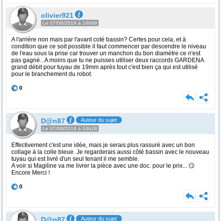
olivier921
Le 07/08/2019 à 14h09
A l'arrière non mais par l'avant coté bassin? Certes pour cela, et à
condition que ce soit possible il faut commencer par descendre le niveau
de l'eau sous la prise car trouver un manchon du bon diamètre ce n'est
pas gagné...A moins que tu ne puisses utiliser deux raccords GARDENA
grand débit pour tuyau de 19mm après tout c'est bien ça qui est utilisé
pour le branchement du robot.
0
D@n87
Auteur du sujet
Le 07/08/2019 à 14h28
Effectivement c'est une idée, mais je serais plus rassuré avec un bon
collage à la colle bleue. Je regarderais aussi côté bassin avec le nouveau
tuyau qui est livré d'un seul tenant il me semble.
A voir si Magiline va me livrer la pièce avec une doc. pour le prix... 😏
Encore Merci !
0
D@n87
Auteur du sujet