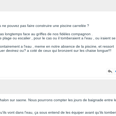
s ne pouvez pas faire construire une piscine carrelée ?
 pas longtemps face au griffes de nos fidèles compagnon .
plage ou escalier , pour le cas ou il tomberaient a l'eau , ou iraient se
olontairement a l'eau , meme en notre absence de la piscine, et ressort
brouer devinez ou? a coté de ceux qui bronzent sur les chaise longue!!!
à chalon sur saone. Nous pourrons compter les jours de baignade entre l
u'ils vont dans l'eau, ça sous entend de les équiper avant qu'ils tombe