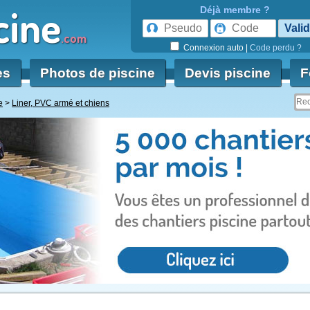
cine
Déjà membre ?
.com
Connexion auto
|
Code perdu ?
es
Photos de piscine
Devis piscine
F
e
Liner, PVC armé et chiens