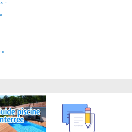
ux
»
»
?
»