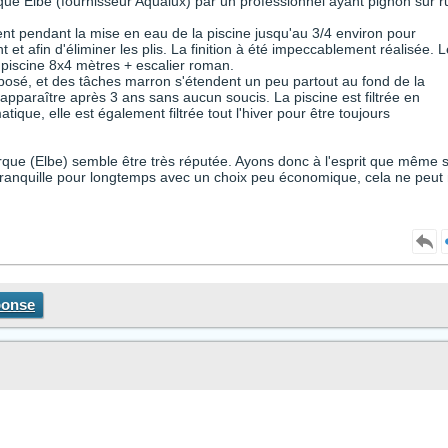
que Elbe (fournisseur Aqualux) par un professionnel ayant pignon sur r
sent pendant la mise en eau de la piscine jusqu'au 3/4 environ pour
et afin d'éliminer les plis. La finition à été impeccablement réalisée. L
 piscine 8x4 mètres + escalier roman.
 posé, et des tâches marron s'étendent un peu partout au fond de la
'apparaître après 3 ans sans aucun soucis. La piscine est filtrée en
, elle est également filtrée tout l'hiver pour être toujours
rque (Elbe) semble être très réputée. Ayons donc à l'esprit que même s
e tranquille pour longtemps avec un choix peu économique, cela ne peut
ponse