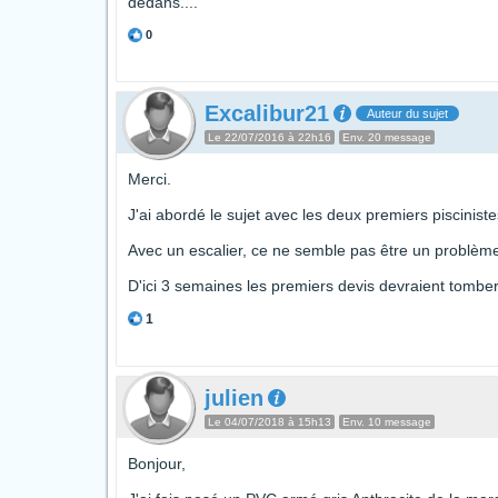
dedans....
0
Excalibur21
Auteur du sujet
Le 22/07/2016 à 22h16
Env. 20 message
Merci.
J'ai abordé le sujet avec les deux premiers piscinist
Avec un escalier, ce ne semble pas être un problème
D'ici 3 semaines les premiers devis devraient tomber
1
julien
Le 04/07/2018 à 15h13
Env. 10 message
Bonjour,