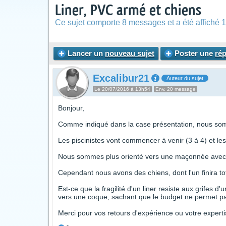
Liner, PVC armé et chiens
Ce sujet comporte 8 messages et a été affiché 1
Lancer un
nouveau sujet
Poster une
ré
Excalibur21
Auteur du sujet
Le 20/07/2016 à 13h54
Env. 20 message
Bonjour,
Comme indiqué dans la case présentation, nous somm
Les piscinistes vont commencer à venir (3 à 4) et le
Nous sommes plus orienté vers une maçonnée avec 
Cependant nous avons des chiens, dont l'un finira tot
Est-ce que la fragilité d'un liner resiste aux grifes d
vers une coque, sachant que le budget ne permet pa
Merci pour vos retours d'expérience ou votre experti