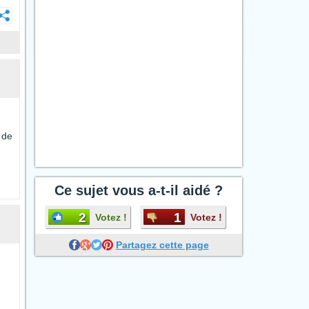
 de
Ce sujet vous a-t-il aidé ?
2
1
Votez !
Votez !
Partagez cette page