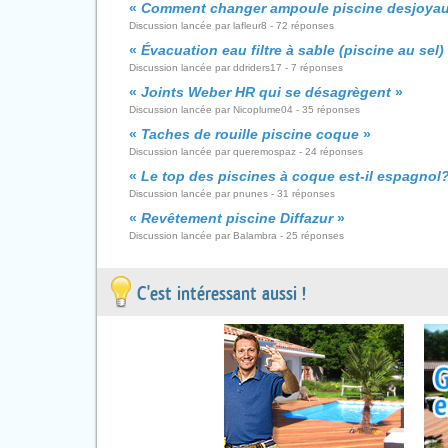
«
Comment changer ampoule piscine desjoya
Discussion lancée par lafleur8 - 72 réponses
«
Évacuation eau filtre à sable (piscine au sel)
Discussion lancée par ddriders17 - 7 réponses
«
Joints Weber HR qui se désagrègent
»
Discussion lancée par Nicoplume04 - 35 réponses
«
Taches de rouille piscine coque
»
Discussion lancée par queremospaz - 24 réponses
«
Le top des piscines à coque est-il espagnol
Discussion lancée par pnunes - 31 réponses
«
Revêtement piscine Diffazur
»
Discussion lancée par Balambra - 25 réponses
C'est intéressant aussi !