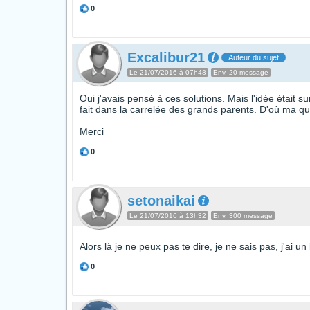
0
Excalibur21
Auteur du sujet
Le 21/07/2016 à 07h48
Env. 20 message
Oui j'avais pensé à ces solutions. Mais l'idée était
fait dans la carrelée des grands parents. D'où ma ques
Merci
0
setonaikai
Le 21/07/2016 à 13h32
Env. 300 message
Alors là je ne peux pas te dire, je ne sais pas, j'ai u
0