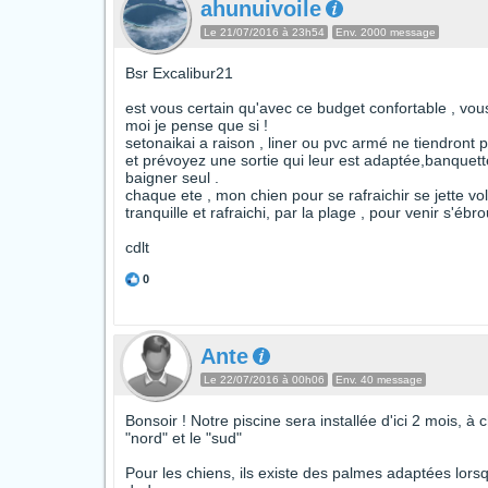
ahunuivoile
Le 21/07/2016 à 23h54
Env. 2000 message
Bsr Excalibur21
est vous certain qu'avec ce budget confortable , vou
moi je pense que si !
setonaikai a raison , liner ou pvc armé ne tiendront
et prévoyez une sortie qui leur est adaptée,banquette 
baigner seul .
chaque ete , mon chien pour se rafraichir se jette v
tranquille et rafraichi, par la plage , pour venir s'é
cdlt
0
Ante
Le 22/07/2016 à 00h06
Env. 40 message
Bonsoir ! Notre piscine sera installée d'ici 2 mois, 
"nord" et le "sud"
Pour les chiens, ils existe des palmes adaptées lorsq