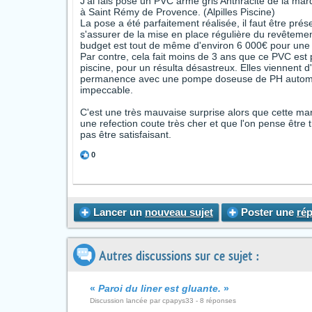
J'ai fais posé un PVC armé gris Anthracite de la mar
à Saint Rémy de Provence. (Alpilles Piscine)
La pose a été parfaitement réalisée, il faut être pré
s'assurer de la mise en place régulière du revêtement 
budget est tout de même d'environ 6 000€ pour une
Par contre, cela fait moins de 3 ans que ce PVC est
piscine, pour un résulta désastreux. Elles viennent d
permanence avec une pompe doseuse de PH automatique
impeccable.
C'est une très mauvaise surprise alors que cette ma
une refection coute très cher et que l'on pense êtr
pas être satisfaisant.
0
Lancer un
nouveau sujet
Poster une
ré
Autres discussions sur ce sujet :
«
Paroi du liner est gluante.
»
Discussion lancée par cpapys33 - 8 réponses