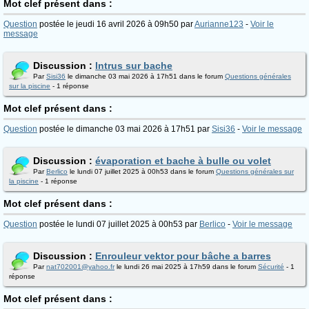
Mot clef présent dans :
Question
postée le jeudi 16 avril 2026 à 09h50 par
Aurianne123
-
Voir le
message
Discussion :
Intrus sur bache
Par
Sisi36
le dimanche 03 mai 2026 à 17h51 dans le forum
Questions générales
sur la piscine
- 1 réponse
Mot clef présent dans :
Question
postée le dimanche 03 mai 2026 à 17h51 par
Sisi36
-
Voir le message
Discussion :
évaporation et bache à bulle ou volet
Par
Berlico
le lundi 07 juillet 2025 à 00h53 dans le forum
Questions générales sur
la piscine
- 1 réponse
Mot clef présent dans :
Question
postée le lundi 07 juillet 2025 à 00h53 par
Berlico
-
Voir le message
Discussion :
Enrouleur vektor pour bâche a barres
Par
nat702001@yahoo.fr
le lundi 26 mai 2025 à 17h59 dans le forum
Sécurité
- 1
réponse
Mot clef présent dans :