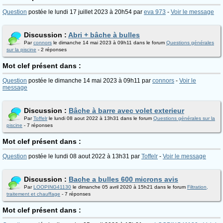
Question
postée le lundi 17 juillet 2023 à 20h54 par
eva 973
-
Voir le message
Discussion :
Abri + bâche à bulles
Par
connors
le dimanche 14 mai 2023 à 09h11 dans le forum
Questions générales
sur la piscine
- 2 réponses
Mot clef présent dans :
Question
postée le dimanche 14 mai 2023 à 09h11 par
connors
-
Voir le
message
Discussion :
Bâche à barre avec volet exterieur
Par
Toffelr
le lundi 08 aout 2022 à 13h31 dans le forum
Questions générales sur la
piscine
- 7 réponses
Mot clef présent dans :
Question
postée le lundi 08 aout 2022 à 13h31 par
Toffelr
-
Voir le message
Discussion :
Bache a bulles 600 microns avis
Par
LOOPING41130
le dimanche 05 avril 2020 à 15h21 dans le forum
Filtration,
traitement et chauffage
- 7 réponses
Mot clef présent dans :