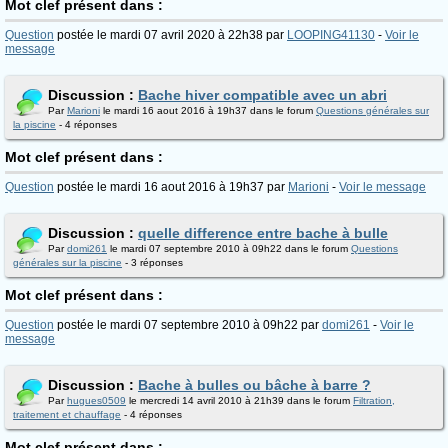
Mot clef présent dans :
Question
postée le mardi 07 avril 2020 à 22h38 par
LOOPING41130
-
Voir le
message
Discussion :
Bache hiver compatible avec un abri
Par
Marioni
le mardi 16 aout 2016 à 19h37 dans le forum
Questions générales sur
la piscine
- 4 réponses
Mot clef présent dans :
Question
postée le mardi 16 aout 2016 à 19h37 par
Marioni
-
Voir le message
Discussion :
quelle difference entre bache à bulle
Par
domi261
le mardi 07 septembre 2010 à 09h22 dans le forum
Questions
générales sur la piscine
- 3 réponses
Mot clef présent dans :
Question
postée le mardi 07 septembre 2010 à 09h22 par
domi261
-
Voir le
message
Discussion :
Bache à bulles ou bâche à barre ?
Par
hugues0509
le mercredi 14 avril 2010 à 21h39 dans le forum
Filtration,
traitement et chauffage
- 4 réponses
Mot clef présent dans :