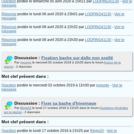
Question
postée le dimanche 05 avril 2020 à 15h21 par
LOOPING41130
-
Voir le
message
Réponse
postée le lundi 06 avril 2020 à 23h01 par
LOOPING41130
-
Voir le
message
Réponse
postée le lundi 06 avril 2020 à 22h32 par
LOOPING41130
-
Voir le
message
Réponse
postée le lundi 06 avril 2020 à 22h30 par
LOOPING41130
-
Voir le
message
Discussion :
Fixation bache sur dalle non scellé
Par
gvpunto
le mercredi 02 octobre 2019 à 11h30 dans le forum
Autour de la
piscine
- 2 réponses
Mot clef présent dans :
Question
postée le mercredi 02 octobre 2019 à 11h30 par
gvpunto
-
Voir le
message
Discussion :
Fixer sa bache d'hivernage
Par
Régis33
le lundi 17 octobre 2016 à 21h25 dans le forum
Questions générales
sur la piscine
- 2 réponses
Mot clef présent dans :
Question
postée le lundi 17 octobre 2016 à 21h25 par
Régis33
-
Voir le