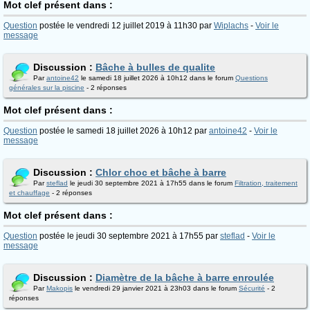
Mot clef présent dans :
Question
postée le vendredi 12 juillet 2019 à 11h30 par
Wiplachs
-
Voir le
message
Discussion :
Bâche à bulles de qualite
Par
antoine42
le samedi 18 juillet 2026 à 10h12 dans le forum
Questions
générales sur la piscine
- 2 réponses
Mot clef présent dans :
Question
postée le samedi 18 juillet 2026 à 10h12 par
antoine42
-
Voir le
message
Discussion :
Chlor choc et bâche à barre
Par
steflad
le jeudi 30 septembre 2021 à 17h55 dans le forum
Filtration, traitement
et chauffage
- 2 réponses
Mot clef présent dans :
Question
postée le jeudi 30 septembre 2021 à 17h55 par
steflad
-
Voir le
message
Discussion :
Diamètre de la bâche à barre enroulée
Par
Makopis
le vendredi 29 janvier 2021 à 23h03 dans le forum
Sécurité
- 2
réponses