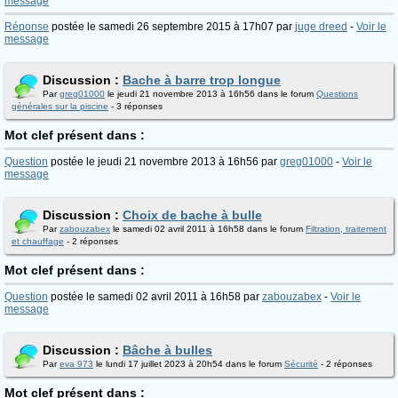
message
Réponse
postée le samedi 26 septembre 2015 à 17h07 par
juge dreed
-
Voir le
message
Discussion :
Bache à barre trop longue
Par
greg01000
le jeudi 21 novembre 2013 à 16h56 dans le forum
Questions
générales sur la piscine
- 3 réponses
Mot clef présent dans :
Question
postée le jeudi 21 novembre 2013 à 16h56 par
greg01000
-
Voir le
message
Discussion :
Choix de bache à bulle
Par
zabouzabex
le samedi 02 avril 2011 à 16h58 dans le forum
Filtration, traitement
et chauffage
- 2 réponses
Mot clef présent dans :
Question
postée le samedi 02 avril 2011 à 16h58 par
zabouzabex
-
Voir le
message
Discussion :
Bâche à bulles
Par
eva 973
le lundi 17 juillet 2023 à 20h54 dans le forum
Sécurité
- 2 réponses
Mot clef présent dans :