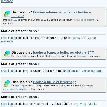
message
Discussion :
Piscine intérieure: volet ou bâche à
barres?
Par
daisy123
le dimanche 14 mai 2017 à 13h55 dans le forum
Autour de la piscine
- 3
réponses
Mot clef présent dans :
Question
postée le dimanche 14 mai 2017 à 13h55 par
daisy123
-
Voir le
message
Discussion :
bache a barre, a bulle, ou cloture ???
Par
tontonstef
le jeudi 05 mai 2011 à 21h18 dans le forum
Sécurité
- 3 réponses
Mot clef présent dans :
Question
postée le jeudi 05 mai 2011 à 21h18 par
tontonstef
-
Voir le message
Discussion :
Bache à bulle et hivernage
Par
ap24dp
le lundi 21 septembre 2015 à 10h29 dans le forum
Questions
générales sur la piscine
- 3 réponses
Mot clef présent dans :
Question
postée le lundi 21 septembre 2015 à 10h29 par
ap24dp
-
Voir le