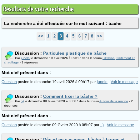
Résultats de votre recherche
La recherche a été effectuée sur le mot suivant : bache
<<
1
2
3
4
5
6
7
8
>>
Discussion :
Particules plastique de bâche
Par
junelo
le dimanche 19 avril 2026 à 09h17 dans le forum
Filtration, traitement et
chauffage
- 3 réponses
Mot clef présent dans :
Question
postée le dimanche 19 avril 2026 à 09h17 par
junelo
-
Voir le message
Discussion :
Comment fixer la bâche ?
Par
:-)
le dimanche 09 février 2020 à 08h07 dans le forum
Autour de la piscine
- 2
réponses
Mot clef présent dans :
Question
postée le dimanche 09 février 2020 à 08h07 par
:-)
-
Voir le message
Discussion :
Départ en vacances, bâche à barres et