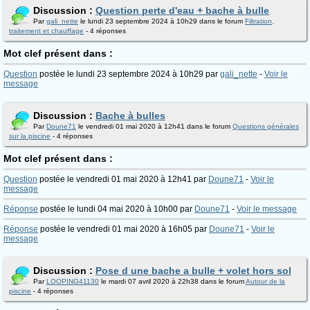
Discussion :
Question perte d'eau + bache à bulle
Par
gali_nette
le lundi 23 septembre 2024 à 10h29 dans le forum
Filtration,
traitement et chauffage
- 4 réponses
Mot clef présent dans :
Question
postée le lundi 23 septembre 2024 à 10h29 par
gali_nette
-
Voir le
message
Discussion :
Bache à bulles
Par
Doune71
le vendredi 01 mai 2020 à 12h41 dans le forum
Questions générales
sur la piscine
- 4 réponses
Mot clef présent dans :
Question
postée le vendredi 01 mai 2020 à 12h41 par
Doune71
-
Voir le
message
Réponse
postée le lundi 04 mai 2020 à 10h00 par
Doune71
-
Voir le message
Réponse
postée le vendredi 01 mai 2020 à 16h05 par
Doune71
-
Voir le
message
Discussion :
Pose d une bache a bulle + volet hors sol
Par
LOOPING41130
le mardi 07 avril 2020 à 22h38 dans le forum
Autour de la
piscine
- 4 réponses