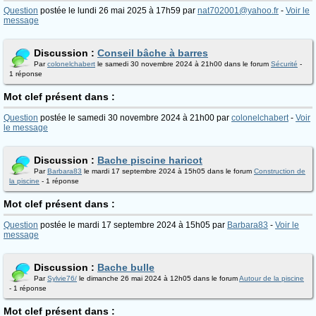
Question
postée le lundi 26 mai 2025 à 17h59 par
nat702001@yahoo.fr
-
Voir le
message
Discussion :
Conseil bâche à barres
Par
colonelchabert
le samedi 30 novembre 2024 à 21h00 dans le forum
Sécurité
-
1 réponse
Mot clef présent dans :
Question
postée le samedi 30 novembre 2024 à 21h00 par
colonelchabert
-
Voir
le message
Discussion :
Bache piscine haricot
Par
Barbara83
le mardi 17 septembre 2024 à 15h05 dans le forum
Construction de
la piscine
- 1 réponse
Mot clef présent dans :
Question
postée le mardi 17 septembre 2024 à 15h05 par
Barbara83
-
Voir le
message
Discussion :
Bache bulle
Par
Sylvie76/
le dimanche 26 mai 2024 à 12h05 dans le forum
Autour de la piscine
- 1 réponse
Mot clef présent dans :