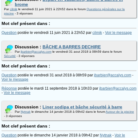
brome
Par
cilmik
le vendredi 11 juin 2021 à 22h52 dans le forum
Questions générales sur la
piscine
- 3 réponses
Mot clef présent dans :
Question
postée le vendredi 11 juin 2021 à 22h52 par
cilmik
-
Voir le message
Discussion :
BÂCHE A BARRES DECHIRE
Par
jbarbier@accalys.com
le vendredi 31 aout 2018 à 08h59 dans le forum
Sécurité
- 3 réponses
Mot clef présent dans :
Question
postée le vendredi 31 aout 2018 à 08h59 par
jbarbier@accalys.com
-
Voir le message
Réponse
postée le mardi 11 septembre 2018 à 10h33 par
jbarbier@accalys.com
-
Voir le message
Discussion :
Liner sodipa et bâche sécurité à barre
Par
Nytnak
le dimanche 14 janvier 2018 à 09h42 dans le forum
Autour de la piscine
- 3 réponses
Mot clef présent dans :
Question
postée le dimanche 14 janvier 2018 à 09h42 par
Nytnak
-
Voir le