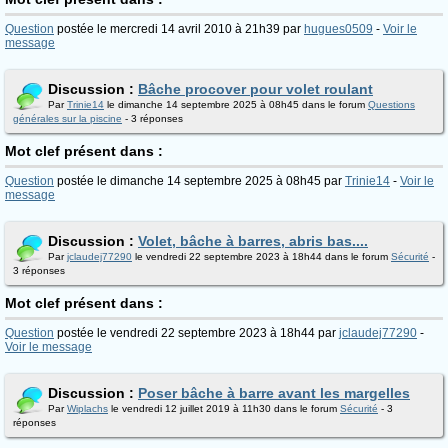
Question
postée le mercredi 14 avril 2010 à 21h39 par
hugues0509
-
Voir le
message
Discussion :
Bâche procover pour volet roulant
Par
Trinie14
le dimanche 14 septembre 2025 à 08h45 dans le forum
Questions
générales sur la piscine
- 3 réponses
Mot clef présent dans :
Question
postée le dimanche 14 septembre 2025 à 08h45 par
Trinie14
-
Voir le
message
Discussion :
Volet, bâche à barres, abris bas....
Par
jclaudej77290
le vendredi 22 septembre 2023 à 18h44 dans le forum
Sécurité
-
3 réponses
Mot clef présent dans :
Question
postée le vendredi 22 septembre 2023 à 18h44 par
jclaudej77290
-
Voir le message
Discussion :
Poser bâche à barre avant les margelles
Par
Wiplachs
le vendredi 12 juillet 2019 à 11h30 dans le forum
Sécurité
- 3
réponses