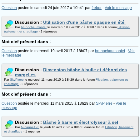
Question
postée le samedi 24 juin 2017 à 10h41 par
frebor
-
Voir le message
Discussion :
Utilisation d'une bâche opaque en été.
Par
brunochaumontet
le mercredi 19 avril 2017 à 18h07 dans le forum
Filtration,
traitement et chauffage
- 2 réponses
Mot clef présent dans :
Question
postée le mercredi 19 avril 2017 à 18h07 par
brunochaumontet
-
Voir
le message
Discussion :
Dimension bâche à bulle et débord des
margelles
Par
SkyPierre
le mercredi 11 mars 2015 à 13h29 dans le forum
Filtration, traitement et
chauffage
- 2 réponses
Mot clef présent dans :
Question
postée le mercredi 11 mars 2015 à 13h29 par
SkyPierre
-
Voir le
message
Discussion :
Bàche à barre et électrolyseur à sel
Par
Aurianne123
le jeudi 16 avril 2026 à 09h50 dans le forum
Filtration, traitement
et chauffage
- 1 réponse