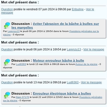
Mot clef présent dans :
Question
postée le vendredi 07 juin 2024 à 09h36 par
Eribuline
-
Voir le
message
Discussion :
éviter l'abrasion de la bâche à bulles sur
les margelles
Par
Larenzu13
le jeudi 06 juin 2024 à 16h54 dans le forum
Questions générales sur la
piscine
- 0 réponse
Mot clef présent dans :
Question
postée le jeudi 06 juin 2024 à 16h54 par
Larenzu13
-
Voir le message
Discussion :
Moteur enrouleur bâche à bulle
Par
Lud6363
le lundi 13 mai 2024 à 09h18 dans le forum
Autour de la piscine
- 0
réponse
Mot clef présent dans :
Question
postée le lundi 13 mai 2024 à 09h18 par
Lud6363
-
Voir le message
Discussion :
Enrouleur électrique bâche a bulles
Par
Alain 07170
le lundi 22 avril 2024 à 22h02 dans le forum
Questions générales
sur la piscine
- 0 réponse