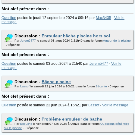
Mot clef présent dans :
Question
postée le jeudi 12 septembre 2024 à 09h16 par
Max3435
-
Voir le
message
Discussion :
Enrouleur bâche piscine hors sol
Par
Jerem5477
le samedi 03 aout 2024 à 21h40 dans le forum
Autour de la piscine
- 0 réponse
Mot clef présent dans :
Question
postée le samedi 03 aout 2024 à 21h40 par
Jerem5477
-
Voir le
message
Discussion :
Bâche piscine
Par
Lassof
le samedi 22 juin 2024 à 16h21 dans le forum
Sécurité
- 0 réponse
Mot clef présent dans :
Question
postée le samedi 22 juin 2024 à 16h21 par
Lassof
-
Voir le message
Discussion :
Problème enrouleur de bache
Par
Eribuline
le vendredi 07 juin 2024 à 09h36 dans le forum
Questions générales
sur la piscine
- 0 réponse