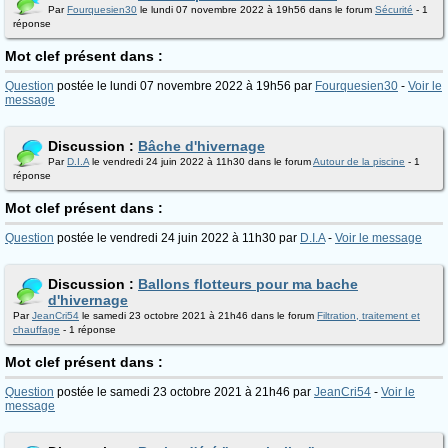
Par
Fourquesien30
le lundi 07 novembre 2022 à 19h56 dans le forum
Sécurité
- 1
réponse
Mot clef présent dans :
Question
postée le lundi 07 novembre 2022 à 19h56 par
Fourquesien30
-
Voir le
message
Discussion :
Bâche d'hivernage
Par
D.I.A
le vendredi 24 juin 2022 à 11h30 dans le forum
Autour de la piscine
- 1
réponse
Mot clef présent dans :
Question
postée le vendredi 24 juin 2022 à 11h30 par
D.I.A
-
Voir le message
Discussion :
Ballons flotteurs pour ma bache
d'hivernage
Par
JeanCri54
le samedi 23 octobre 2021 à 21h46 dans le forum
Filtration, traitement et
chauffage
- 1 réponse
Mot clef présent dans :
Question
postée le samedi 23 octobre 2021 à 21h46 par
JeanCri54
-
Voir le
message