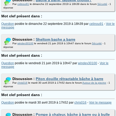
Discussion :
Bâche à barre, laquelle choisir?
Par
celinou91
le dimanche 22 septembre 2019 à 18h39 dans le forum
Sécurité
- 1
réponse
Mot clef présent dans :
Question
postée le dimanche 22 septembre 2019 à 18h39 par
celinou91
-
Voir le
message
Discussion :
Sheltom bache a barre
Par
windev30100
le vendredi 21 juin 2019 à 10h47 dans le forum
Sécurité
- 1
réponse
Mot clef présent dans :
Question
postée le vendredi 21 juin 2019 à 10h47 par
windev30100
-
Voir le
message
Discussion :
Piton douille rétractable bâche à barre
Par
chris016
le mardi 30 avril 2019 à 17h52 dans le forum
Autour de la piscine
- 1
réponse
Mot clef présent dans :
Question
postée le mardi 30 avril 2019 à 17h52 par
chris016
-
Voir le message
Discussion :
Pompe à chaleur, bâche à barre ou à bulle