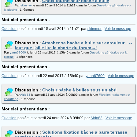
Discussion :
Choix fournisseur bache à bulle
Par
skimmer
le mardi 15 avril 2014 à 11h21 dans le forum
Questions générales sur
la piscine
- 1 réponse
Mot clef présent dans :
Question
postée le mardi 15 avril 2014 à 11h21 par
skimmer
-
Voir le message
Discussion :
Attacher sa bache a bulle sur enrouleur... --
faut que j'aille lire la charte du forum --!
Par
yann67600
le lundi 22 mai 2017 à 15h40 dans le forum
Questions générales sur la
piscine
- 2 réponses
Mot clef présent dans :
Question
postée le lundi 22 mai 2017 à 15h40 par
yann67600
-
Voir le message
Discussion :
Choisir bâche à bulles sous un abri
Par
Aldo83
le samedi 24 aout 2024 à 09h09 dans le forum
Filtration, traitement et
chauffage
- 1 réponse
Mot clef présent dans :
Question
postée le samedi 24 aout 2024 à 09h09 par
Aldo83
-
Voir le message
Discussion :
Solutions fixation bâche a barre terrasse