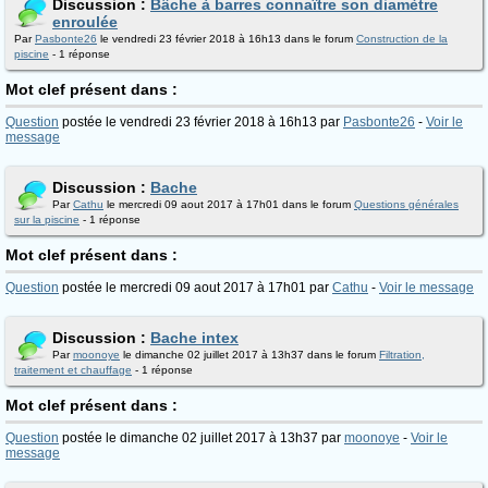
Discussion :
Bâche à barres connaître son diamètre
enroulée
Par
Pasbonte26
le vendredi 23 février 2018 à 16h13 dans le forum
Construction de la
piscine
- 1 réponse
Mot clef présent dans :
Question
postée le vendredi 23 février 2018 à 16h13 par
Pasbonte26
-
Voir le
message
Discussion :
Bache
Par
Cathu
le mercredi 09 aout 2017 à 17h01 dans le forum
Questions générales
sur la piscine
- 1 réponse
Mot clef présent dans :
Question
postée le mercredi 09 aout 2017 à 17h01 par
Cathu
-
Voir le message
Discussion :
Bache intex
Par
moonoye
le dimanche 02 juillet 2017 à 13h37 dans le forum
Filtration,
traitement et chauffage
- 1 réponse
Mot clef présent dans :
Question
postée le dimanche 02 juillet 2017 à 13h37 par
moonoye
-
Voir le
message