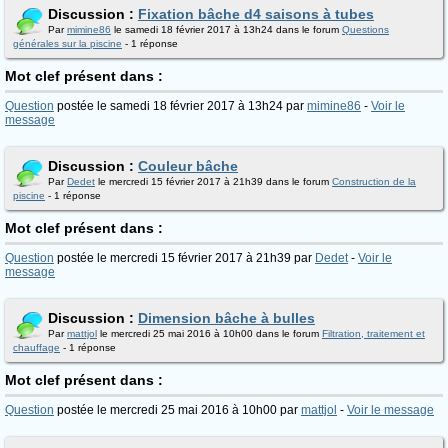
Discussion :
Fixation bâche d4 saisons à tubes
Par
mimine86
le samedi 18 février 2017 à 13h24 dans le forum
Questions
générales sur la piscine
- 1 réponse
Mot clef présent dans :
Question
postée le samedi 18 février 2017 à 13h24 par
mimine86
-
Voir le
message
Discussion :
Couleur bâche
Par
Dedet
le mercredi 15 février 2017 à 21h39 dans le forum
Construction de la
piscine
- 1 réponse
Mot clef présent dans :
Question
postée le mercredi 15 février 2017 à 21h39 par
Dedet
-
Voir le
message
Discussion :
Dimension bâche à bulles
Par
mattjol
le mercredi 25 mai 2016 à 10h00 dans le forum
Filtration, traitement et
chauffage
- 1 réponse
Mot clef présent dans :
Question
postée le mercredi 25 mai 2016 à 10h00 par
mattjol
-
Voir le message