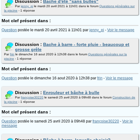
Discussion :
Bache d'été "sans bulles"
Par
jenny_pi
le mardi 20 avril 2021 à 11h01 dans le forum
Questions générales sur
la piscine
- 1 réponse
Mot clef présent dans :
Question
postée le mardi 20 avril 2021 à 11h01 par
jenny_pi
-
Voir le message
Discussion :
Bache à barre - forte pluie - beaucoup et
grosse grêle
Par
frin
le dimanche 16 aout 2020 à 12h38 dans le forum
Questions générales sur la
piscine
- 1 réponse
Mot clef présent dans :
Question
postée le dimanche 16 aout 2020 à 12h38 par
frin
-
Voir le message
Discussion :
Enrouleur et bâche à bulle
Par
françoise30220
le samedi 25 avril 2020 à 09h48 dans le forum
Construction de
la piscine
- 1 réponse
Mot clef présent dans :
Question
postée le samedi 25 avril 2020 à 09h48 par
françoise30220
-
Voir le
message