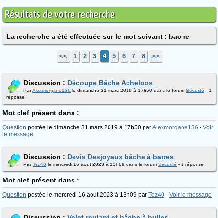
Résultats de votre recherche
La recherche a été effectuée sur le mot suivant : bache
<<
1
2
3
4
5
6
7
8
>>
Discussion :
Découpe Bâche Acheloos
Par
Alexmorgane136
le dimanche 31 mars 2019 à 17h50 dans le forum
Sécurité
- 1
réponse
Mot clef présent dans :
Question
postée le dimanche 31 mars 2019 à 17h50 par
Alexmorgane136
-
Voir
le message
Discussion :
Devis Desjoyaux bâche à barres
Par
Tez40
le mercredi 16 aout 2023 à 13h09 dans le forum
Sécurité
- 1 réponse
Mot clef présent dans :
Question
postée le mercredi 16 aout 2023 à 13h09 par
Tez40
-
Voir le message
Discussion :
Volet roulant et bâche à bulles