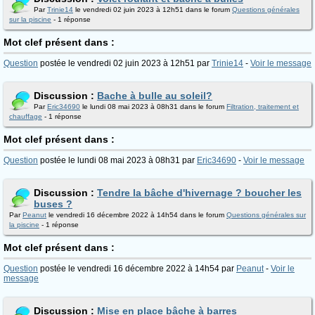
Par
Trinie14
le vendredi 02 juin 2023 à 12h51 dans le forum
Questions générales
sur la piscine
- 1 réponse
Mot clef présent dans :
Question
postée le vendredi 02 juin 2023 à 12h51 par
Trinie14
-
Voir le message
Discussion :
Bache à bulle au soleil?
Par
Eric34690
le lundi 08 mai 2023 à 08h31 dans le forum
Filtration, traitement et
chauffage
- 1 réponse
Mot clef présent dans :
Question
postée le lundi 08 mai 2023 à 08h31 par
Eric34690
-
Voir le message
Discussion :
Tendre la bâche d'hivernage ? boucher les
buses ?
Par
Peanut
le vendredi 16 décembre 2022 à 14h54 dans le forum
Questions générales sur
la piscine
- 1 réponse
Mot clef présent dans :
Question
postée le vendredi 16 décembre 2022 à 14h54 par
Peanut
-
Voir le
message
Discussion :
Mise en place bâche à barres