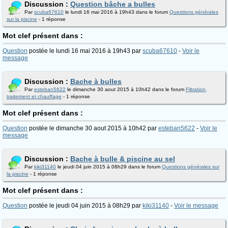
Discussion :
Question bâche a bulles
Par
scuba67610
le lundi 16 mai 2016 à 19h43 dans le forum
Questions générales
sur la piscine
- 1 réponse
Mot clef présent dans :
Question
postée le lundi 16 mai 2016 à 19h43 par
scuba67610
-
Voir le
message
Discussion :
Bache à bulles
Par
esteban5622
le dimanche 30 aout 2015 à 10h42 dans le forum
Filtration,
traitement et chauffage
- 1 réponse
Mot clef présent dans :
Question
postée le dimanche 30 aout 2015 à 10h42 par
esteban5622
-
Voir le
message
Discussion :
Bache à bulle & piscine au sel
Par
kiki31140
le jeudi 04 juin 2015 à 08h29 dans le forum
Questions générales sur
la piscine
- 1 réponse
Mot clef présent dans :
Question
postée le jeudi 04 juin 2015 à 08h29 par
kiki31140
-
Voir le message