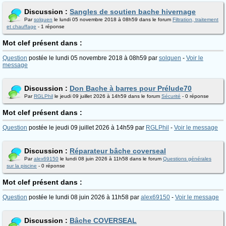
Discussion :
Sangles de soutien bache hivernage
Par
solquen
le lundi 05 novembre 2018 à 08h59 dans le forum
Filtration, traitement
et chauffage
- 1 réponse
Mot clef présent dans :
Question
postée le lundi 05 novembre 2018 à 08h59 par
solquen
-
Voir le
message
Discussion :
Don Bache à barres pour Prélude70
Par
RGLPhil
le jeudi 09 juillet 2026 à 14h59 dans le forum
Sécurité
- 0 réponse
Mot clef présent dans :
Question
postée le jeudi 09 juillet 2026 à 14h59 par
RGLPhil
-
Voir le message
Discussion :
Réparateur bâche coverseal
Par
alex69150
le lundi 08 juin 2026 à 11h58 dans le forum
Questions générales
sur la piscine
- 0 réponse
Mot clef présent dans :
Question
postée le lundi 08 juin 2026 à 11h58 par
alex69150
-
Voir le message
Discussion :
Bâche COVERSEAL