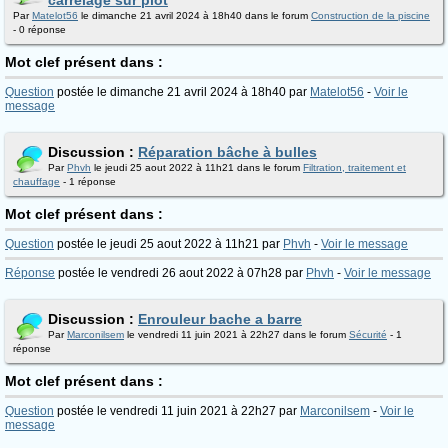
carrelage sur plot
Par
Matelot56
le dimanche 21 avril 2024 à 18h40 dans le forum
Construction de la piscine
- 0 réponse
Mot clef présent dans :
Question
postée le dimanche 21 avril 2024 à 18h40 par
Matelot56
-
Voir le
message
Discussion :
Réparation bâche à bulles
Par
Phvh
le jeudi 25 aout 2022 à 11h21 dans le forum
Filtration, traitement et
chauffage
- 1 réponse
Mot clef présent dans :
Question
postée le jeudi 25 aout 2022 à 11h21 par
Phvh
-
Voir le message
Réponse
postée le vendredi 26 aout 2022 à 07h28 par
Phvh
-
Voir le message
Discussion :
Enrouleur bache a barre
Par
Marconilsem
le vendredi 11 juin 2021 à 22h27 dans le forum
Sécurité
- 1
réponse
Mot clef présent dans :
Question
postée le vendredi 11 juin 2021 à 22h27 par
Marconilsem
-
Voir le
message