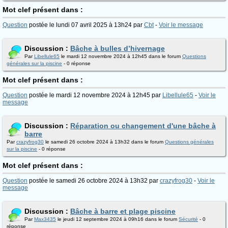
Mot clef présent dans :
Question
postée le lundi 07 avril 2025 à 13h24 par
Cbt
-
Voir le message
Discussion :
Bâche à bulles d’hivernage
Par
Libellule65
le mardi 12 novembre 2024 à 12h45 dans le forum
Questions
générales sur la piscine
- 0 réponse
Mot clef présent dans :
Question
postée le mardi 12 novembre 2024 à 12h45 par
Libellule65
-
Voir le
message
Discussion :
Réparation ou changement d'une bâche à
barre
Par
crazyfrog30
le samedi 26 octobre 2024 à 13h32 dans le forum
Questions générales
sur la piscine
- 0 réponse
Mot clef présent dans :
Question
postée le samedi 26 octobre 2024 à 13h32 par
crazyfrog30
-
Voir le
message
Discussion :
Bâche à barre et plage piscine
Par
Max3435
le jeudi 12 septembre 2024 à 09h16 dans le forum
Sécurité
- 0
réponse