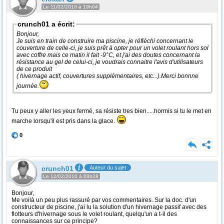
Le 11/02/2010 à 19h04
crunch01 a écrit:
Bonjour,
Je suis en train de construire ma piscine, je réfléchi concernant le
couverture de celle-ci, je suis prêt à opter pour un volet roulant hors sol
avec coffre mais ce matin il fait -9°C, et j'ai des doutes concernant la
résistance au gel de celui-ci, je voudrais connaitre l'avis d'utilisateurs
de ce produit
( hivernage actif, couvertures supplémentaires, etc...).Merci bonnne
journée.
Tu peux y aller les yeux fermé, sa résiste tres bien.....hormis si tu le met en
marche lorsqu'il est pris dans la glace.
0
crunch01
Auteur du sujet
Le 12/02/2010 à 09h28
Bonjour,
Me voilà un peu plus rassuré par vos commentaires. Sur la doc. d'un
constructeur de piscine, j'ai lu la solution d'un hivernage passif avec des
flotteurs d'hivernage sous le volet roulant, quelqu'un a t-il des
connaissances sur ce principe?