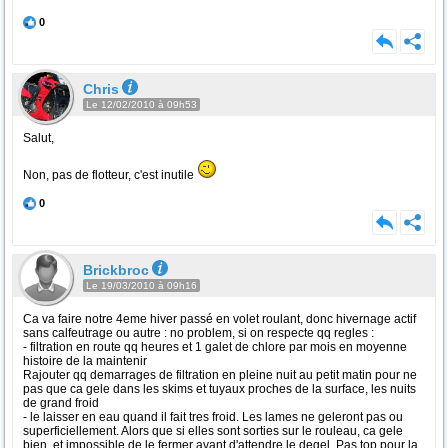
0
Chris
Le 12/02/2010 à 09h53
Salut,
Non, pas de flotteur, c'est inutile
0
Brickbroc
Le 19/03/2010 à 09h16
Ca va faire notre 4eme hiver passé en volet roulant, donc hivernage actif
sans calfeutrage ou autre : no problem, si on respecte qq regles :
- filtration en route qq heures et 1 galet de chlore par mois en moyenne
histoire de la maintenir
Rajouter qq demarrages de filtration en pleine nuit au petit matin pour ne
pas que ca gele dans les skims et tuyaux proches de la surface, les nuits
de grand froid
- le laisser en eau quand il fait tres froid. Les lames ne geleront pas ou
superficiellement. Alors que si elles sont sorties sur le rouleau, ca gele
bien, et impossible de le fermer avant d'attendre le degel. Pas top pour la