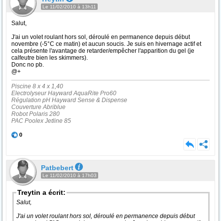
Le 11/02/2010 à 13h11
Salut,
J'ai un volet roulant hors sol, déroulé en permanence depuis début
novembre (-5°C ce matin) et aucun soucis. Je suis en hivernage actif et
cela présente l'avantage de retarder/empêcher l'apparition du gel (je
calfeutre bien les skimmers).
Donc no pb.
@+
Piscine 8 x 4 x 1,40
Electrolyseur Hayward AquaRite Pro60
Régulation pH Hayward Sense & Dispense
Couverture Abriblue
Robot Polaris 280
PAC Poolex Jetline 85
0
Patbebert
Le 11/02/2010 à 17h03
Treytin a écrit:
Salut,
J'ai un volet roulant hors sol, déroulé en permanence depuis début