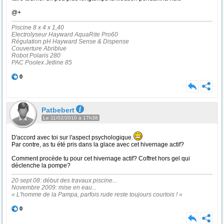
@+
Piscine 8 x 4 x 1,40
Electrolyseur Hayward AquaRite Pro60
Régulation pH Hayward Sense & Dispense
Couverture Abriblue
Robot Polaris 280
PAC Poolex Jetline 85
0
Patbebert
Le 11/02/2010 à 17h38
D'accord avec toi sur l'aspect psychologique.
Par contre, as tu été pris dans la glace avec cet hivernage actif?
Comment procède tu pour cet hivernage actif? Coffret hors gel qui
déclenche la pompe?
20 sept 08: début des travaux piscine...
Novembre 2009: mise en eau...
« L'homme de la Pampa, parfois rude reste toujours courtois ! »
0