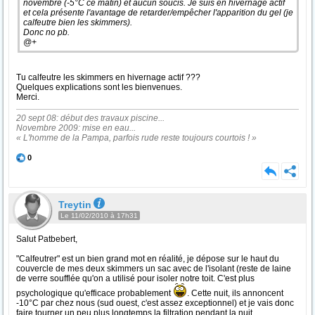
novembre (-5°C ce matin) et aucun soucis. Je suis en hivernage actif
et cela présente l'avantage de retarder/empêcher l'apparition du gel (je
calfeutre bien les skimmers).
Donc no pb.
@+
Tu calfeutre les skimmers en hivernage actif ???
Quelques explications sont les bienvenues.
Merci.
20 sept 08: début des travaux piscine...
Novembre 2009: mise en eau...
« L'homme de la Pampa, parfois rude reste toujours courtois ! »
0
Treytin
Le 11/02/2010 à 17h31
Salut Patbebert,
"Calfeutrer" est un bien grand mot en réalité, je dépose sur le haut du
couvercle de mes deux skimmers un sac avec de l'isolant (reste de laine
de verre soufflée qu'on a utilisé pour isoler notre toit. C'est plus
psychologique qu'efficace probablement
. Cette nuit, ils annoncent
-10°C par chez nous (sud ouest, c'est assez exceptionnel) et je vais donc
faire tourner un peu plus longtemps la filtration pendant la nuit.