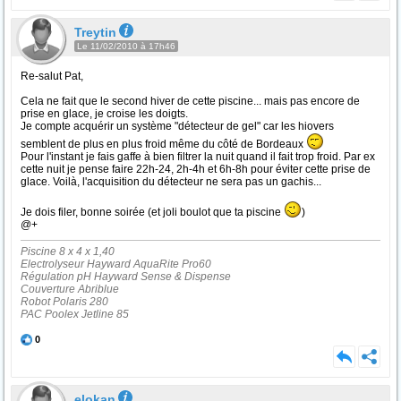
Treytin
Le 11/02/2010 à 17h46
Re-salut Pat,
Cela ne fait que le second hiver de cette piscine... mais pas encore de
prise en glace, je croise les doigts.
Je compte acquérir un système "détecteur de gel" car les hiovers
semblent de plus en plus froid même du côté de Bordeaux
Pour l'instant je fais gaffe à bien filtrer la nuit quand il fait trop froid. Par ex
cette nuit je pense faire 22h-24, 2h-4h et 6h-8h pour éviter cette prise de
glace. Voilà, l'acquisition du détecteur ne sera pas un gachis...
Je dois filer, bonne soirée (et joli boulot que ta piscine
)
@+
Piscine 8 x 4 x 1,40
Electrolyseur Hayward AquaRite Pro60
Régulation pH Hayward Sense & Dispense
Couverture Abriblue
Robot Polaris 280
PAC Poolex Jetline 85
0
elokan