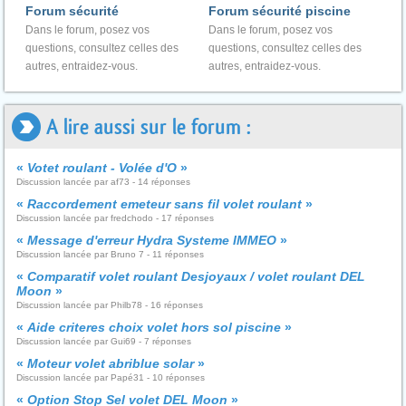
Forum sécurité
Forum sécurité piscine
Dans le forum, posez vos
Dans le forum, posez vos
questions, consultez celles des
questions, consultez celles des
autres, entraidez-vous.
autres, entraidez-vous.
A lire aussi sur le forum :
«
Votet roulant - Volée d'O
»
Discussion lancée par af73 - 14 réponses
«
Raccordement emeteur sans fil volet roulant
»
Discussion lancée par fredchodo - 17 réponses
«
Message d'erreur Hydra Systeme IMMEO
»
Discussion lancée par Bruno 7 - 11 réponses
«
Comparatif volet roulant Desjoyaux / volet roulant DEL
Moon
»
Discussion lancée par Philb78 - 16 réponses
«
Aide criteres choix volet hors sol piscine
»
Discussion lancée par Gui69 - 7 réponses
«
Moteur volet abriblue solar
»
Discussion lancée par Papé31 - 10 réponses
«
Option Stop Sel volet DEL Moon
»