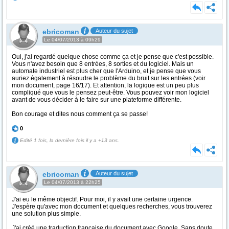
ebricoman
Auteur du sujet
Le 04/07/2013 à 09h29
Oui, j'ai regardé quelque chose comme ça et je pense que c'est possible.
Vous n'avez besoin que 8 entrées, 8 sorties et du logiciel. Mais un
automate industriel est plus cher que l'Arduino, et je pense que vous
auriez également à résoudre le problème du bruit sur ​​les entrées (voir
mon document, page 16/17). Et attention, la logique est un peu plus
compliqué que vous le pensez peut-être. Vous pouvez voir mon logiciel
avant de vous décider à le faire sur une plateforme différente.
Bon courage et dites nous comment ça se passe!
0
Edité 1 fois, la dernière fois il y a +13 ans.
ebricoman
Auteur du sujet
Le 04/07/2013 à 22h25
J'ai eu le même objectif. Pour moi, il y avait une certaine urgence.
J'espère qu'avec mon document et quelques recherches, vous trouverez
une solution plus simple.
J'ai créé une traduction française du document avec Google. Sans doute,