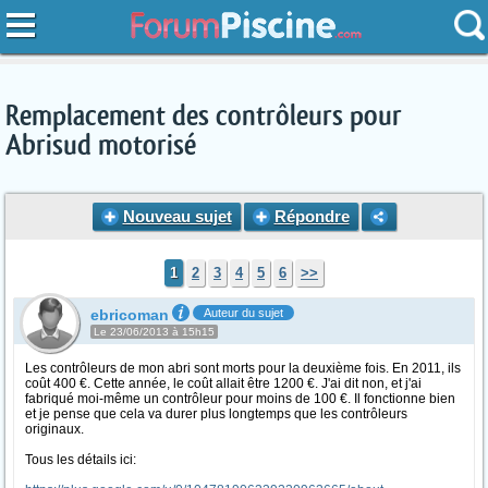
Remplacement des contrôleurs pour
Abrisud motorisé
Nouveau sujet
Répondre
1
2
3
4
5
6
>>
ebricoman
Auteur du sujet
Le 23/06/2013 à 15h15
Les contrôleurs de mon abri sont morts pour la deuxième fois. En 2011, ils
coût 400 €. Cette année, le coût allait être 1200 €. J'ai dit non, et j'ai
fabriqué moi-même un contrôleur pour moins de 100 €. Il fonctionne bien
et je pense que cela va durer plus longtemps que les contrôleurs
originaux.
Tous les détails ici: