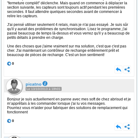
"fermeture complét" déclenche. Mais quand on commence à déplacer la
section suivante, les capteurs sont toujours actif pendant les premières
secondes. Il faut attendre quelques secondes avant de commencer à
relire les capteurs.
J'ai pensé utiliser seulement 4 relais, mais je n'ai pas essayé. Je suis sûr
qu'il y aurait des problèmes de synchronisation. Lisez le programme, j'ai
passé beaucoup de temps là-dessus et vous verrez qu'il y a beaucoup de
petits détails à prendre en charge.
Une des choses que j'aime vraiment sur ma solution, c'est que c'est pas
cher. J'ai maintenant un contrôleur de rechange entièrement prêt et
beaucoup de pièces de rechange. C'est un bon sentiment!
0
picatno
Le 13/10/2013 à 18h01
Bonjour je suis actuellement en panne avec mes soft de chez abrisud et je
m’apprêtais à les commander lorsque j'ai lu vos messages.
Pourriez vous m'aider pour fabriquer des solutions de remplacement qui
fonctionnent
0