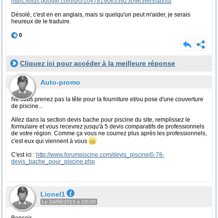
https://plus.google.com/u/0/104781906339230963665/about
Désolé, c'est en en anglais, mais si quelqu'un peut m'aider, je serais
heureux de le traduire.
0
Cliquez ici pour accéder à la meilleure réponse
Auto-promo
Ne vous prenez pas la tête pour la fourniture et/ou pose d'une couverture
de piscine...
Allez dans la section devis bache pour piscine du site, remplissez le
formulaire et vous recevrez jusqu'à 5 devis comparatifs de professionnels
de votre région. Comme ça vous ne courrez plus après les professionnels,
c'est eux qui viennent à vous
C'est ici :
http://www.forumpiscine.com/devis_piscine/0-78-
devis_bache_pour_piscine.php
Lionel1
Le 24/06/2013 à 22h20