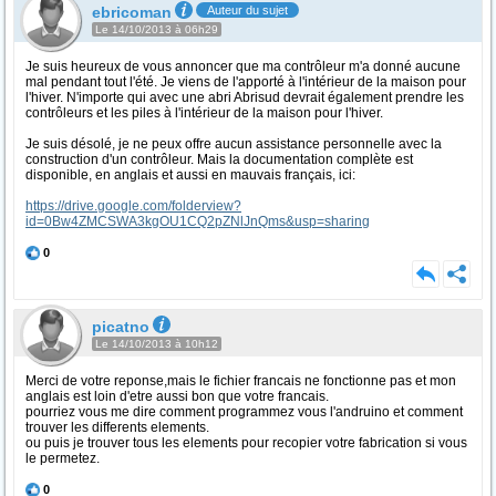
ebricoman
Auteur du sujet
Le 14/10/2013 à 06h29
Je suis heureux de vous annoncer que ma contrôleur m'a donné aucune
mal pendant tout l'été. Je viens de l'apporté à l'intérieur de la maison pour
l'hiver. N'importe qui avec une abri Abrisud devrait également prendre les
contrôleurs et les piles à l'intérieur de la maison pour l'hiver.
Je suis désolé, je ne peux offre aucun assistance personnelle avec la
construction d'un contrôleur. Mais la documentation complète est
disponible, en anglais et aussi en mauvais français, ici:
https://drive.google.com/folderview?
id=0Bw4ZMCSWA3kgOU1CQ2pZNlJnQms&usp=sharing
0
picatno
Le 14/10/2013 à 10h12
Merci de votre reponse,mais le fichier francais ne fonctionne pas et mon
anglais est loin d'etre aussi bon que votre francais.
pourriez vous me dire comment programmez vous l'andruino et comment
trouver les differents elements.
ou puis je trouver tous les elements pour recopier votre fabrication si vous
le permetez.
0