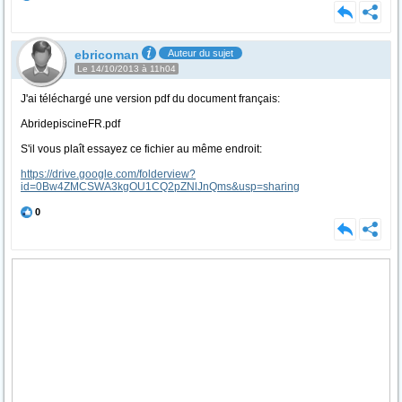
ebricoman
Auteur du sujet
Le 14/10/2013 à 11h04
J'ai téléchargé une version pdf du document français:
AbridepiscineFR.pdf
S'il vous plaît essayez ce fichier au même endroit:
https://drive.google.com/folderview?
id=0Bw4ZMCSWA3kgOU1CQ2pZNlJnQms&usp=sharing
0