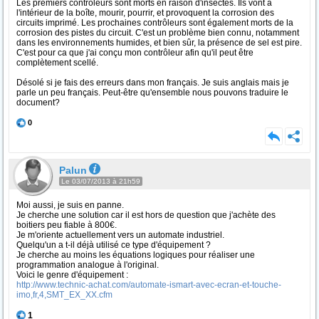
Les premiers contrôleurs sont morts en raison d'insectes. Ils vont à
l'intérieur de la boîte, mourir, pourrir, et provoquent la corrosion des
circuits imprimé. Les prochaines contrôleurs sont également morts de la
corrosion des pistes du circuit. C'est un problème bien connu, notamment
dans les environnements humides, et bien sûr, la présence de sel est pire.
C'est pour ca que j'ai conçu mon contrôleur afin qu'il peut être
complètement scellé.
Désolé si je fais des erreurs dans mon français. Je suis anglais mais je
parle un peu français. Peut-être qu'ensemble nous pouvons traduire le
document?
0
Palun
Le 03/07/2013 à 21h59
Moi aussi, je suis en panne.
Je cherche une solution car il est hors de question que j'achète des
boitiers peu fiable à 800€.
Je m'oriente actuellement vers un automate industriel.
Quelqu'un a t-il déjà utilisé ce type d'équipement ?
Je cherche au moins les équations logiques pour réaliser une
programmation analogue à l'original.
Voici le genre d'équipement :
http://www.technic-achat.com/automate-ismart-avec-ecran-et-touche-
imo,fr,4,SMT_EX_XX.cfm
1