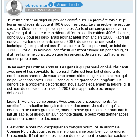
ebricoman
Auteur du sujet
Le 07/07/2013 à 14h02
Je veux clarifier au sujet du prix des contrôleurs. La première fois que je
les ai remplacés, ils coûtent 400 € pour les deux. Le vrai problème est que
ces contrôleurs ne sont plus disponibles. Abrisud ont conçu un nouveau
système qui utilise deux contrôleurs différents, et ils coûtent 400 € chacun,
donc 800 € pour les deux. Mais pour adapter mon ancien (2008 !!) abri au
nouveau système nécessite encore 300 € de pieces, et une visite
technique (ils ne publient pas d'instructions). Donc, pour moi, un total de
1.200 €. J'ai vu un nouveau contrôleur (ils m'ont envoyé un par erreur), et
il utilise la même construction que les anciens. Je suis sûr qu'il aura les
mêmes problèmes.
Je ne veux pas critices Abrisud. Les gens à qui j'ai parlé ont été très gentil
avec moi et très serviable. En général, l'abri est bien fait et durera de
nombreuses années. Je veux simplement aider les gens comme moi qui
ne peuvent pas payer 1.200 € sans aucune garantie de longévité. En
dehors de la problème de corrosion, nous avons également la foudre ici. Il
est hors de question de laisser 1.200 € des appareils électroniques
dehors ici!
Lionel1: Merci du complement. Avec tous vos encouragements, j'ai
amélioré la traduction française de mon document. Je suis sûr qu'il a
beaucoup de fautes grammaire, mais je pense qu'il est maintenant tout à
fait utilisable. Si quelqu'un a un compte gmail, je peux vous donner accès
éditer pour corriger le document.
C'est difficile pour moi d'expliquer en français pourquoi un automate.
Comme Pulun dit vous devez lire le programme pour bien comprendre.
Un exemple: Il faut arrêter les moteur de mouvement lorsque les capteurs