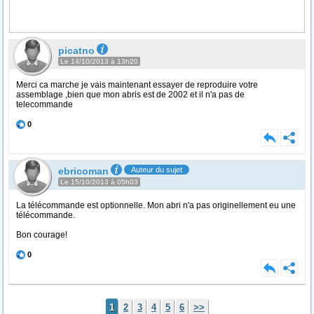
picatno
Le 14/10/2013 à 13h20
Merci ca marche je vais maintenant essayer de reproduire votre
assemblage ,bien que mon abris est de 2002 et il n'a pas de
telecommande
0
ebricoman
Auteur du sujet
Le 15/10/2013 à 05h03
La télécommande est optionnelle. Mon abri n'a pas originellement eu une
télécommande.
Bon courage!
0
1
2
3
4
5
6
>>