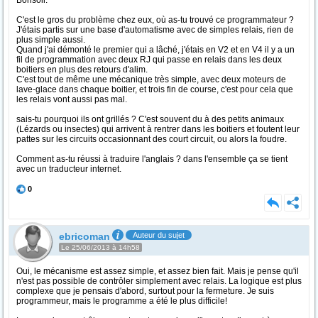
Bonsoir.
C'est le gros du problème chez eux, où as-tu trouvé ce programmateur ?
J'étais partis sur une base d'automatisme avec de simples relais, rien de
plus simple aussi.
Quand j'ai démonté le premier qui a lâché, j'étais en V2 et en V4 il y a un
fil de programmation avec deux RJ qui passe en relais dans les deux
boitiers en plus des retours d'alim.
C'est tout de même une mécanique très simple, avec deux moteurs de
lave-glace dans chaque boitier, et trois fin de course, c'est pour cela que
les relais vont aussi pas mal.
sais-tu pourquoi ils ont grillés ? C'est souvent du à des petits animaux
(Lézards ou insectes) qui arrivent à rentrer dans les boitiers et foutent leur
pattes sur les circuits occasionnant des court circuit, ou alors la foudre.
Comment as-tu réussi à traduire l'anglais ? dans l'ensemble ça se tient
avec un traducteur internet.
0
ebricoman
Auteur du sujet
Le 25/06/2013 à 14h58
Oui, le mécanisme est assez simple, et assez bien fait. Mais je pense qu'il
n'est pas possible de contrôler simplement avec relais. La logique est plus
complexe que je pensais d'abord, surtout pour la fermeture. Je suis
programmeur, mais le programme a été le plus difficile!