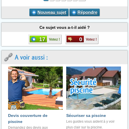
Nouveau sujet
Répondre
Ce sujet vous a-t-il aidé ?
17
0
Votez !
Votez !
A voir aussi :
Devis couverture de
Sécuriser sa piscine
piscine
Les guides vous aident à y voir
plus clair sur la piscine.
Demandez des devis aux