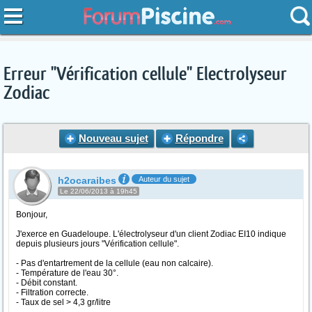
Erreur "Vérification cellule" Electrolyseur
Zodiac
Nouveau sujet
Répondre
h2ocaraibes
Auteur du sujet
Le 22/06/2013 à 19h45
Bonjour,
J'exerce en Guadeloupe. L'électrolyseur d'un client Zodiac EI10 indique
depuis plusieurs jours "Vérification cellule".
- Pas d'entartrement de la cellule (eau non calcaire).
- Température de l'eau 30°.
- Débit constant.
- Filtration correcte.
- Taux de sel > 4,3 gr/litre