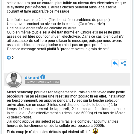
sel se traduira par un courant plus faible au niveau des électrodes ce que
le système peut détecter. D'autres choses peuvent aussi abaisser le
courant et faire apparaître ce message:
Un débit d'eau trop faible (filtre bouché ou problème de pompe)
Un mauvais contact au niveau de la cellule. (Ça m'est arrivé)
Une cellule encrassée de calcaire ou autre.
Ou bien même tout le sel a été transformé en Chlore et il ne reste plus
assez de sel libre pour continuer l'électrolyse. Dans ce cas bien qu'il n'y
ait pas assez de sel libre pour effacer le message, puisque nous avons
assez de chlore dans la piscine ça n'est pas un gros problème.
Donc ce message serait plutôt à "prendre avec un grain de sel".
0
dknord
Le 25/05/2017 à 16h04
Merci beaucoup pour les renseignement fournis en effet avec votre petite
procédure j'ai pu réaliser une reset sur mon zodiac tri en effet, installation
en fonctionnement, on appuye pendant 15 sec sur la touche select on
arrive alors sur un écran 3 infos sont dispo, on lache le bouton (-1 le
temps de fonctionnement de l'appareil, -2 le temps de fonctionnement de
la cellule qui était effectivement au dessus de 6000h) et en bas de l'écran
-3 select=reset.
J'ai donc appuyé sur select et au miracle le compteur accumulant les
heures de fonctionnement de la cellule est repassé à 0000h.
Et du coup je n'ai plus les défauts qui étaient affichés