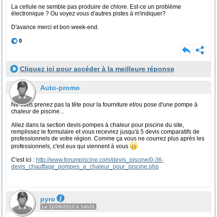
La cellule ne semble pas produire de chlore. Est-ce un problème
électronique ? Ou voyez vous d'autres pistes à m'indiquer?
D'avance merci et bon week-end.
0
Cliquez ici pour accéder à la meilleure réponse
Auto-promo
Ne vous prenez pas la tête pour la fourniture et/ou pose d'une pompe à
chaleur de piscine...
Allez dans la section devis pompes à chaleur pour piscine du site,
remplissez le formulaire et vous recevrez jusqu'à 5 devis comparatifs de
professionnels de votre région. Comme ça vous ne courrez plus après les
professionnels, c'est eux qui viennent à vous
C'est ici :
http://www.forumpiscine.com/devis_piscine/0-36-
devis_chauffage_pompes_a_chaleur_pour_piscine.php
pyro
Le 11/09/2013 à 14h31