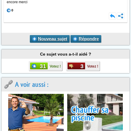
encore merci
0
Nouveau sujet
Répondre
Ce sujet vous a-t-il aidé ?
31
3
Votez !
Votez !
A voir aussi :