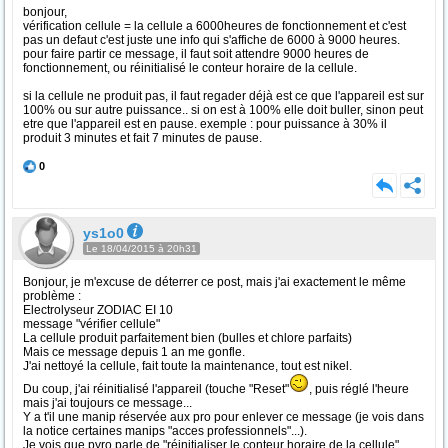
bonjour,
vérification cellule = la cellule a 6000heures de fonctionnement et c'est
pas un defaut c'est juste une info qui s'affiche de 6000 à 9000 heures.
pour faire partir ce message, il faut soit attendre 9000 heures de
fonctionnement, ou réinitialisé le conteur horaire de la cellule.
si la cellule ne produit pas, il faut regader déjà est ce que l'appareil est sur
100% ou sur autre puissance.. si on est à 100% elle doit buller, sinon peut
etre que l'appareil est en pause. exemple : pour puissance à 30% il
produit 3 minutes et fait 7 minutes de pause.
0
ys1o0
Le 18/04/2015 à 20h31
Bonjour, je m'excuse de déterrer ce post, mais j'ai exactement le même
problème :
Electrolyseur ZODIAC EI 10
message "vérifier cellule"
La cellule produit parfaitement bien (bulles et chlore parfaits)
Mais ce message depuis 1 an me gonfle.
J'ai nettoyé la cellule, fait toute la maintenance, tout est nikel.
Du coup, j'ai réinitialisé l'appareil (touche "Reset"
, puis réglé l'heure
mais j'ai toujours ce message...
Y a t'il une manip réservée aux pro pour enlever ce message (je vois dans
la notice certaines manips "acces professionnels"...).
Je vois que pyro parle de "réinitialiser le conteur horaire de la cellule"...