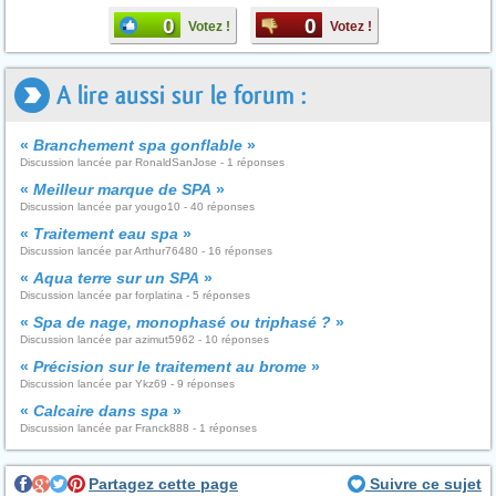
0
0
Votez !
Votez !
A lire aussi sur le forum :
«
Branchement spa gonflable
»
Discussion lancée par RonaldSanJose - 1 réponses
«
Meilleur marque de SPA
»
Discussion lancée par yougo10 - 40 réponses
«
Traitement eau spa
»
Discussion lancée par Arthur76480 - 16 réponses
«
Aqua terre sur un SPA
»
Discussion lancée par forplatina - 5 réponses
«
Spa de nage, monophasé ou triphasé ?
»
Discussion lancée par azimut5962 - 10 réponses
«
Précision sur le traitement au brome
»
Discussion lancée par Ykz69 - 9 réponses
«
Calcaire dans spa
»
Discussion lancée par Franck888 - 1 réponses
Partagez cette page
Suivre ce sujet