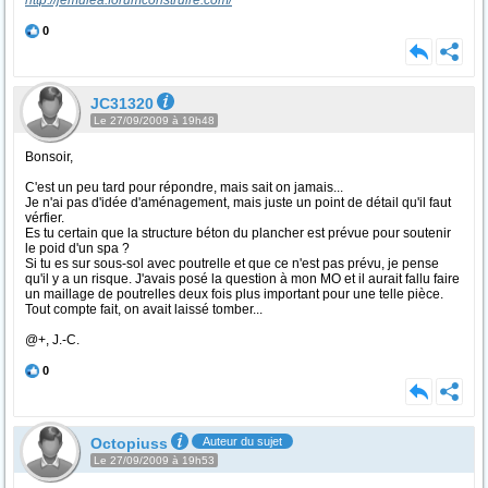
http://jemulea.forumconstruire.com/
0
JC31320
Le 27/09/2009 à 19h48
Bonsoir,
C'est un peu tard pour répondre, mais sait on jamais...
Je n'ai pas d'idée d'aménagement, mais juste un point de détail qu'il faut
vérfier.
Es tu certain que la structure béton du plancher est prévue pour soutenir
le poid d'un spa ?
Si tu es sur sous-sol avec poutrelle et que ce n'est pas prévu, je pense
qu'il y a un risque. J'avais posé la question à mon MO et il aurait fallu faire
un maillage de poutrelles deux fois plus important pour une telle pièce.
Tout compte fait, on avait laissé tomber...
@+, J.-C.
0
Octopiuss
Auteur du sujet
Le 27/09/2009 à 19h53