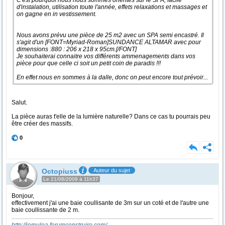
C'est pourquoi nous nous sommes orientés sur le SPA, facile
d'instalation, utilisation toute l'année, effets relaxations et massages et
on gagne en in vestissement.
Nous avons prévu une pièce de 25 m2 avec un SPA semi encastré. Il
s'agit d'un [FONT=Myriad-Roman]SUNDANCE ALTAMAR avec pour
dimensions :880 : 206 x 218 x 95cm.[/FONT]
Je souhaiterai connaitre vos différents ammenagements dans vos
pièce pour que celle ci soit un petit coin de paradis !!!
En effet nous en sommes à la dalle, donc on peut encore tout prévoir...
Salut.
La pièce auras t'elle de la lumière naturelle? Dans ce cas tu pourrais peu
être créer des massifs.
0
Octopiuss
Auteur du sujet
Le 21/08/2009 à 11h37
Bonjour,
effectivement j'ai une baie coullisante de 3m sur un coté et de l'autre une
baie coullissante de 2 m.