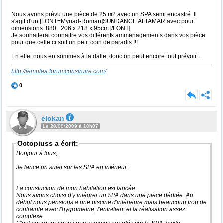
Nous avons prévu une pièce de 25 m2 avec un SPA semi encastré. Il
s'agit d'un [FONT=Myriad-Roman]SUNDANCE ALTAMAR avec pour
dimensions :880 : 206 x 218 x 95cm.[/FONT]
Je souhaiterai connaitre vos différents ammenagements dans vos pièce
pour que celle ci soit un petit coin de paradis !!!
En effet nous en sommes à la dalle, donc on peut encore tout prévoir...
http://jemulea.forumconstruire.com/
0
elokan
Le 20/08/2009 à 10h07
Octopiuss a écrit:
Bonjour à tous,
Je lance un sujet sur les SPA en intérieur:
La constuction de mon habitation est lancée.
Nous avons choisi d'y intégrer un SPA dans une pièce dédiée. Au
début nous pensions a une piscine d'intérieure mais beaucoup trop de
contrainte avec l'hygrometrie, l'entretien, et la réalisation assez
complexe.