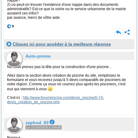
nappe?
2) où peut-on trouver l'existence d'une nappe dans des documents
administratifs? Est-ce que la voirie ou le service urbanisme de la mairie
auraient ces infos?
par avance, merci de vôtre aide.
0
Cliquez ici pour accéder à la meilleure réponse
Auto-promo
Ne vous prenez pas la tête pour la construction d'une piscine...
Allez dans la section devis création de piscine du site, remplissez le
formulaire et vous recevrez jusqu'à 5 devis comparatifs de pisciniers de
votre région. Comme ça vous ne courrez plus après les pisciniers, c'est
eux qui viennent à vous
C'est ici :
http://www.forumpiscine.com/devis_piscine/0-74-
devis_creation_de_piscine.php
zaphod_83
Le 21/10/2024 à 16h28
Bonjour,