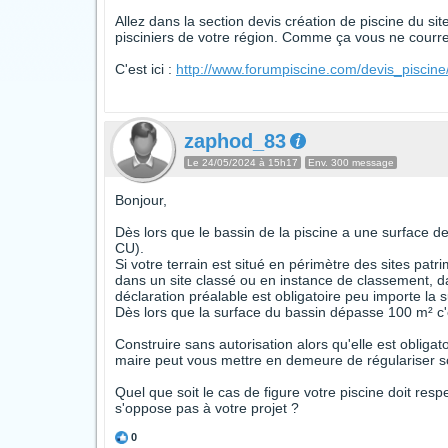
Allez dans la section devis création de piscine du si
pisciniers de votre région. Comme ça vous ne courrez
C'est ici :
http://www.forumpiscine.com/devis_piscine
zaphod_83
Le 24/05/2024 à 15h17
Env. 300 message
Bonjour,
Dès lors que le bassin de la piscine a une surface de
CU).
Si votre terrain est situé en périmètre des sites p
dans un site classé ou en instance de classement, da
déclaration préalable est obligatoire peu importe la 
Dès lors que la surface du bassin dépasse 100 m² c'
Construire sans autorisation alors qu'elle est obligato
maire peut vous mettre en demeure de régulariser so
Quel que soit le cas de figure votre piscine doit res
s'oppose pas à votre projet ?
0