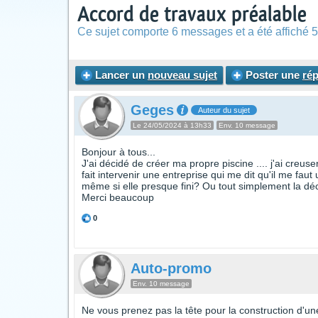
Accord de travaux préalable
Ce sujet comporte 6 messages et a été affiché 5
Lancer un
nouveau sujet
Poster une
ré
Geges
Auteur du sujet
Le 24/05/2024 à 13h33
Env. 10 message
Bonjour à tous...
J'ai décidé de créer ma propre piscine .... j'ai creuse
fait intervenir une entreprise qui me dit qu'il me faut
même si elle presque fini? Ou tout simplement la dé
Merci beaucoup
0
Auto-promo
Env. 10 message
Ne vous prenez pas la tête pour la construction d'une