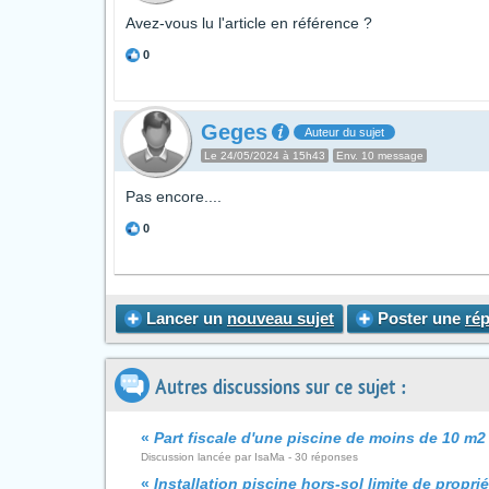
Avez-vous lu l'article en référence ?
0
Geges
Auteur du sujet
Le 24/05/2024 à 15h43
Env. 10 message
Pas encore....
0
Lancer un
nouveau sujet
Poster une
ré
Autres discussions sur ce sujet :
«
Part fiscale d'une piscine de moins de 10 m2
Discussion lancée par IsaMa - 30 réponses
«
Installation piscine hors-sol limite de proprié