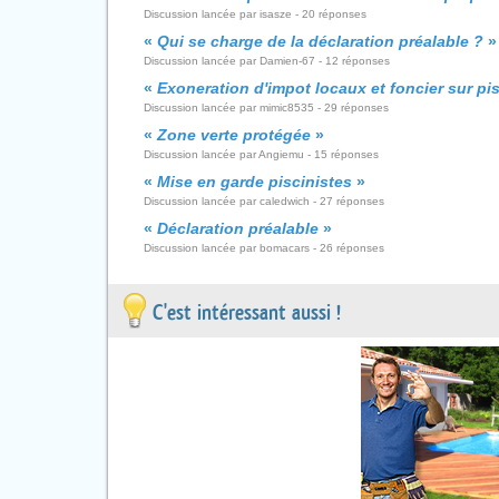
Discussion lancée par isasze - 20 réponses
«
Qui se charge de la déclaration préalable ?
»
Discussion lancée par Damien-67 - 12 réponses
«
Exoneration d'impot locaux et foncier sur p
Discussion lancée par mimic8535 - 29 réponses
«
Zone verte protégée
»
Discussion lancée par Angiemu - 15 réponses
«
Mise en garde piscinistes
»
Discussion lancée par caledwich - 27 réponses
«
Déclaration préalable
»
Discussion lancée par bomacars - 26 réponses
C'est intéressant aussi !