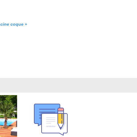
iscine coque
»