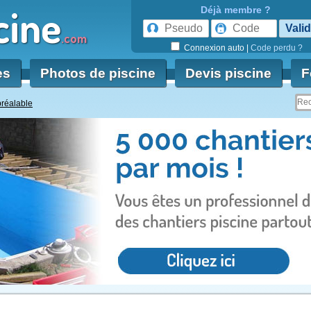
cine
Déjà membre ?
.com
Connexion auto
|
Code perdu ?
es
Photos de piscine
Devis piscine
F
préalable