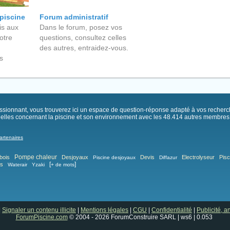
 piscine
Forum administratif
s aux
Dans le forum, posez vos
otre
questions, consultez celles
des autres, entraidez-vous.
s
passionnant, vous trouverez ici un espace de question-réponse adapté à vos recher
elles concernant la piscine et son environnement avec les 48.414 autres membres .
artenaires
Pompe chaleur
bois
Desjoyaux
Devis
Electrolyseur
Pisc
Piscine desjoyaux
Diffazur
[
]
as
Waterair
Yzaki
+ de mots
|
Signaler un contenu illicite
|
Mentions légales
|
CGU
|
Confidentialité
|
Publicité, 
ForumPiscine.com
© 2004 - 2026 ForumConstruire SARL | ws6 | 0.053