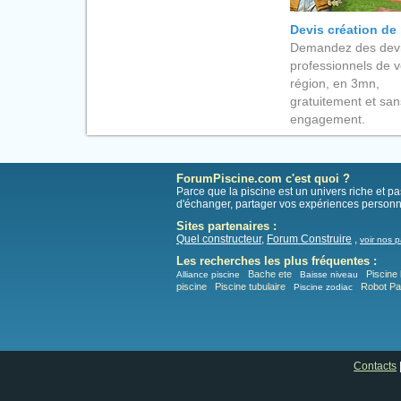
Devis création de
Demandez des devi
professionnels de v
région, en 3mn,
gratuitement et san
engagement.
ForumPiscine.com c'est quoi ?
Parce que la piscine est un univers riche et 
d'échanger, partager vos expériences personn
Sites partenaires :
Quel constructeur
,
Forum Construire
,
voir nos p
Les recherches les plus fréquentes :
Bache ete
Piscine 
Alliance piscine
Baisse niveau
piscine
Piscine tubulaire
Robot P
Piscine zodiac
Contacts