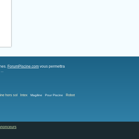
ches.
ForumPiscine.com
vous permettra
..
ine hors sol
Intex
Robot
Magiline
Pour Piscine
annonceurs