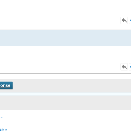
ponse
»
té
»