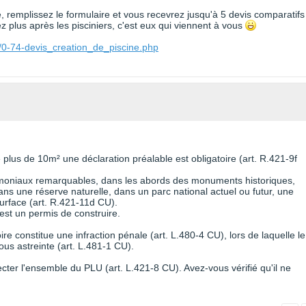
te, remplissez le formulaire et vous recevrez jusqu'à 5 devis comparatifs
 plus après les pisciniers, c'est eux qui viennent à vous
/0-74-devis_creation_de_piscine.php
 plus de 10m² une déclaration préalable est obligatoire (art. R.421-9f
atrimoniaux remarquables, dans les abords des monuments historiques,
ns une réserve naturelle, dans un parc national actuel ou futur, une
surface (art. R.421-11d CU).
est un permis de construire.
ire constitue une infraction pénale (art. L.480-4 CU), lors de laquelle le
us astreinte (art. L.481-1 CU).
pecter l'ensemble du PLU (art. L.421-8 CU). Avez-vous vérifié qu'il ne