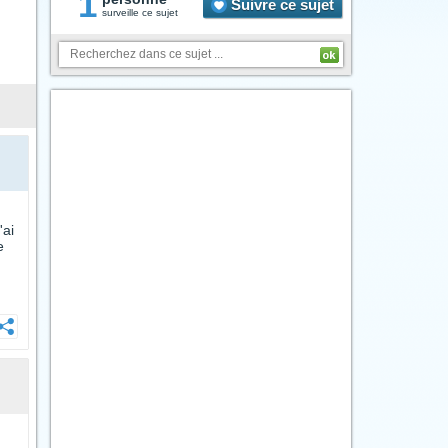
1
Suivre ce sujet
surveille ce sujet
'ai
e