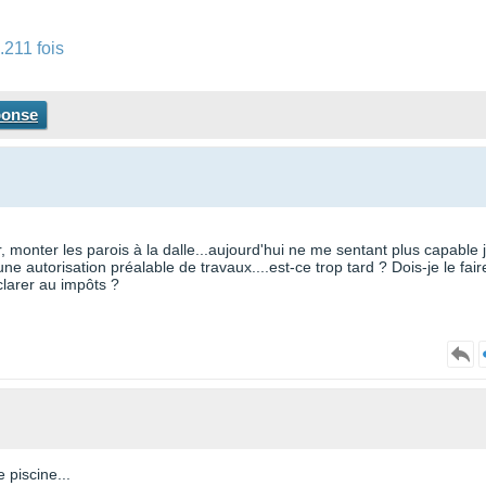
.211 fois
ponse
r, monter les parois à la dalle...aujourd'hui ne me sentant plus capable j
 une autorisation préalable de travaux....est-ce trop tard ? Dois-je le fair
clarer au impôts ?
 piscine...