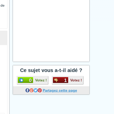
 de
Ce sujet vous a-t-il aidé ?
0
1
Votez !
Votez !
Partagez cette page