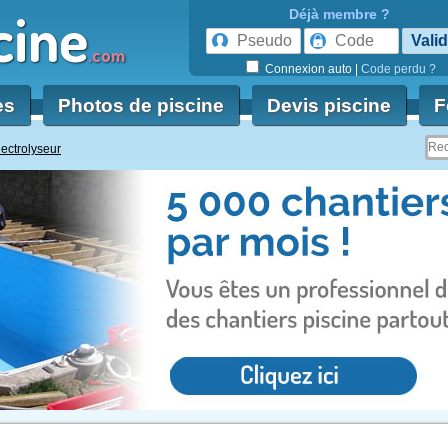
cine
Déjà membre ?
.com
Connexion auto
|
Code perdu ?
es
Photos de piscine
Devis piscine
F
lectrolyseur