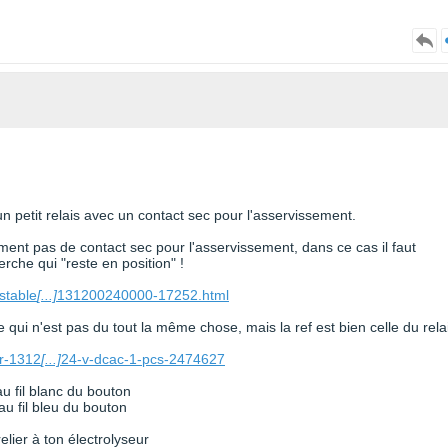
n petit relais avec un contact sec pour l'asservissement.
vement pas de contact sec pour l'asservissement, dans ce cas il faut
erche qui "reste en position" !
stable
[...]
131200240000-17252.html
e qui n'est pas du tout la même chose, mais la ref est bien celle du rela
er-1312
[...]
24-v-dcac-1-pcs-2474627
u fil blanc du bouton
au fil bleu du bouton
elier à ton électrolyseur