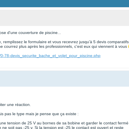
ose d'une couverture de piscine...
e, remplissez le formulaire et vous recevrez jusqu'à 5 devis comparatifs
 courrez plus après les professionnels, c'est eux qui viennent à vous
e/0-78-devis_securite_bache_et_volet_pour_piscine.php
ter une réaction.
is pas le type mais je pense que ça existe :
e une tension de 25 V au bornes de sa bobine et garder le contact fermé
ne soit pas -25 v. Si la tension est -25 le contact est ouvert et reste