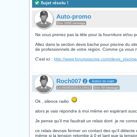
Sujet résolu !
Auto-promo
Env. 1000 message
Ne vous prenez pas la tête pour la fourniture et/ou p
Allez dans la section devis bache pour piscine du sit
de professionnels de votre région. Comme ça vous ne
C'est ici :
http://www.forumpiscine.com/devis_piscin
Roch007
Auteur du sujet
Le 05/08/2022 à 15h13
Env. 50 message
Ok , silence radio
alors je vais répondre à moi même en espérant susci
Je pense qu'il me faudrait un relais dont je ne conna
ce relais devrais fermer un contact des qu'il détect
même si la tension retombe à 0 et tant que la tension 