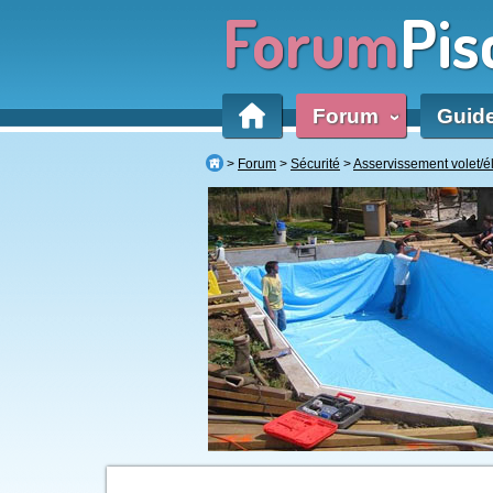
Forum
Pis
Forum
Guid
‹
Forum
Sécurité
Asservissement volet/é