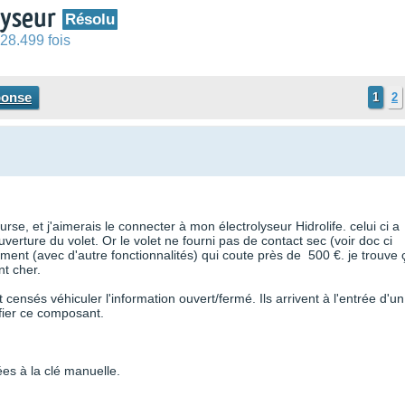
lyseur
Résolu
28.499 fois
ponse
1
2
rse, et j'aimerais le connecter à mon électrolyseur Hidrolife. celui ci a
verture du volet. Or le volet ne fourni pas de contact sec (voir doc ci
ent (avec d'autre fonctionnalités) qui coute près de 500 €. je trouve 
t cher.
 censés véhiculer l'information ouvert/fermé. Ils arrivent à l'entrée d'un
fier ce composant.
ées à la clé manuelle.