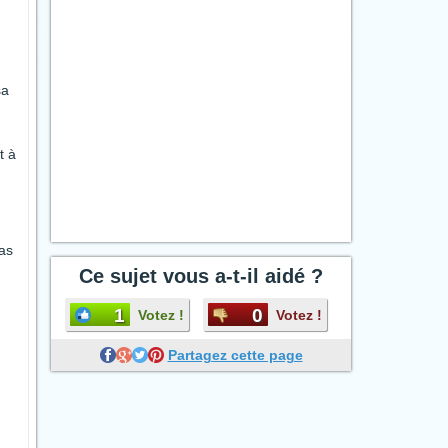
sa
t à
pas
Ce sujet vous a-t-il aidé ?
1
0
Votez !
Votez !
Partagez cette page