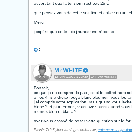
ouvert tant que la tension n'est pas 25 v.
que pensez vous de cette solution et est-ce qu'un tel 
Merci
j'espère que cette fois j'aurais une réponse.
0
Mr.WHITE
Le 05/08/2022 à 22h20
Env. 900 message
Bonsoir,
ce que je ne comprends pas , c'est le coffret hors so
et les 4 fis à droite rouge blanc bleu noir, vous les
j'ai compris votre explication, mais quand vous lachez
blanc ? et piur fermer , vous avez aussi quand vous la
memes bleu et blanc ?
avez-vous essayé de poser votre question sur le fo
Bassin 7x3.5 ,liner armé gris anthracite,
traitement sel
,
gestio