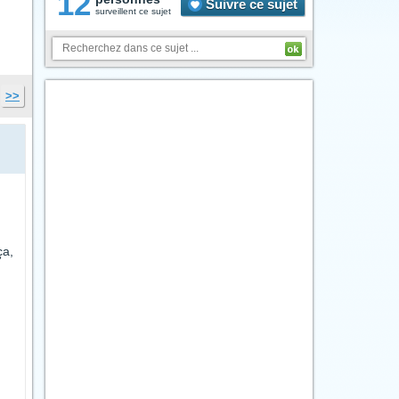
12
Suivre ce sujet
surveillent ce sujet
>>
ça,