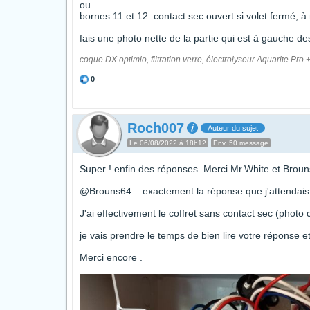
ou
bornes 11 et 12: contact sec ouvert si volet fermé, à 
fais une photo nette de la partie qui est à gauche de
coque DX optimio, filtration verre, électrolyseur Aquarite 
0
Roch007
Auteur du sujet
Le 06/08/2022 à 18h12
Env. 50 message
Super ! enfin des réponses. Merci Mr.White et Broun
@Brouns64 : exactement la réponse que j'attendais 
J'ai effectivement le coffret sans contact sec (photo 
je vais prendre le temps de bien lire votre réponse 
Merci encore .