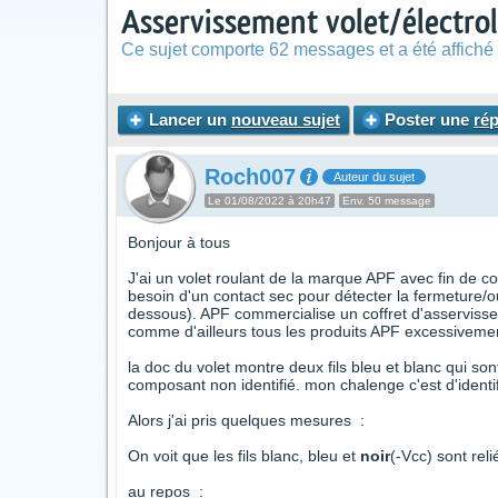
Asservissement volet/électro
Ce sujet comporte 62 messages et a été affiché 
Lancer un
nouveau sujet
Poster une
ré
Roch007
Auteur du sujet
Le 01/08/2022 à 20h47
Env. 50 message
Bonjour à tous
J'ai un volet roulant de la marque APF avec fin de cou
besoin d'un contact sec pour détecter la fermeture/ou
dessous). APF commercialise un coffret d'asservissem
comme d'ailleurs tous les produits APF excessivemen
la doc du volet montre deux fils bleu et blanc qui sont
composant non identifié. mon chalenge c'est d'identi
Alors j'ai pris quelques mesures :
On voit que les fils blanc, bleu et
noir
(-Vcc) sont reli
au repos :