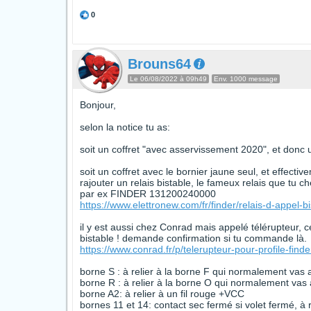
0
Brouns64
Le 06/08/2022 à 09h49
Env. 1000 message
Bonjour,
selon la notice tu as:
soit un coffret "avec asservissement 2020", et donc u
soit un coffret avec le bornier jaune seul, et effecti
rajouter un relais bistable, le fameux relais que tu ch
par ex FINDER 131200240000
https://www.elettronew.com/fr/finder/relais-d-appel-bi
il y est aussi chez Conrad mais appelé télérupteur, c
bistable ! demande confirmation si tu commande là.
https://www.conrad.fr/p/telerupteur-pour-profile-find
borne S : à relier à la borne F qui normalement vas a
borne R : à relier à la borne O qui normalement vas 
borne A2: à relier à un fil rouge +VCC
bornes 11 et 14: contact sec fermé si volet fermé, à r