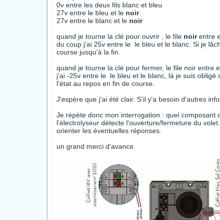
0v entre les deux fils blanc et bleu
27v entre le bleu et le
noir
27v entre le blanc et le
noir
quand je tourne la clé pour ouvrir , le file
noir
entre e
du coup j'ai 25v entre le le bleu et le blanc. Si je lâc
course jusqu'à la fin.
quand je tourne la clé pour fermer, le file noir entre e
j'ai -25v entre le le bleu et le blanc, là je suis obli
l'état au repos en fin de course.
J'espère que j'ai été clair. S'il y'a besoin d'autres in
Je répète donc mon interrogation : quel composant d
l'électrolyseur détecte l'ouverture/fermeture du volet
orienter les éventuelles réponses.
un grand merci d'avance.