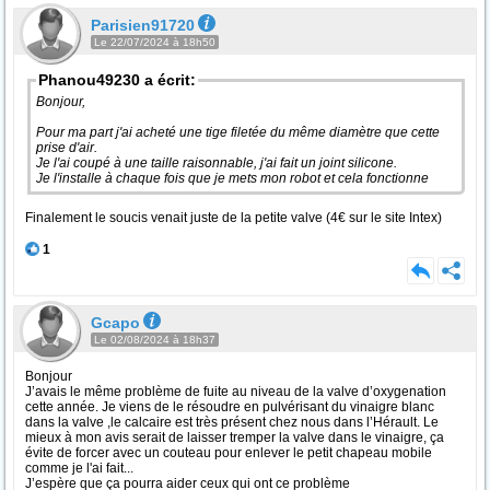
Parisien91720
Le 22/07/2024 à 18h50
Phanou49230 a écrit:
Bonjour,
Pour ma part j'ai acheté une tige filetée du même diamètre que cette
prise d'air.
Je l'ai coupé à une taille raisonnable, j'ai fait un joint silicone.
Je l'installe à chaque fois que je mets mon robot et cela fonctionne
Finalement le soucis venait juste de la petite valve (4€ sur le site Intex)
1
Gcapo
Le 02/08/2024 à 18h37
Bonjour
J’avais le même problème de fuite au niveau de la valve d’oxygenation
cette année. Je viens de le résoudre en pulvérisant du vinaigre blanc
dans la valve ,le calcaire est très présent chez nous dans l’Hérault. Le
mieux à mon avis serait de laisser tremper la valve dans le vinaigre, ça
évite de forcer avec un couteau pour enlever le petit chapeau mobile
comme je l'ai fait...
J’espère que ça pourra aider ceux qui ont ce problème