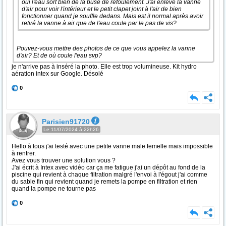
oui l'eau sort bien de la buse de refoulement. J'ai enlevé la vanne
d'air pour voir l'intérieur et le petit clapet joint à l'air de bien
fonctionner quand je souffle dedans. Mais est il normal après avoir
retiré la vanne à air que de l'eau coule par le pas de vis?
Pouvez-vous mettre des photos de ce que vous appelez la vanne
d'air? Et de où coule l'eau svp?
je n'arrive pas à inséré la photo. Elle est trop volumineuse. Kit hydro
aération intex sur Google. Désolé
0
Parisien91720
Le 11/07/2024 à 22h26
Hello à tous j'ai testé avec une petite vanne male femelle mais impossible
à rentrer.
Avez vous trouver une solution vous ?
J'ai écrit à Intex avec vidéo car ça me fatigue j'ai un dépôt au fond de la
piscine qui revient à chaque filtration malgré l'envoi à l'égout j'ai comme
du sable fin qui revient quand je remets la pompe en filtration et rien
quand la pompe ne tourne pas
0