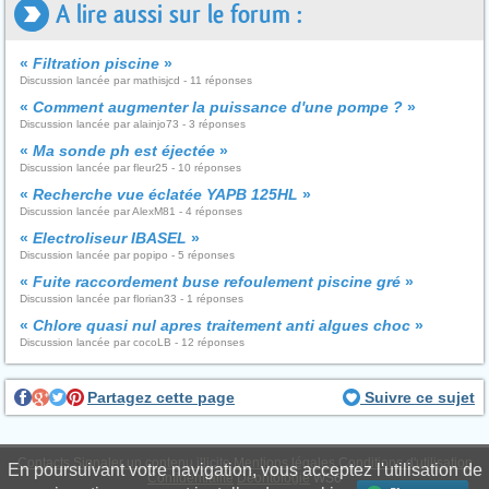
A lire aussi sur le forum :
«
Filtration piscine
»
Discussion lancée par mathisjcd - 11 réponses
«
Comment augmenter la puissance d'une pompe ?
»
Discussion lancée par alainjo73 - 3 réponses
«
Ma sonde ph est éjectée
»
Discussion lancée par fleur25 - 10 réponses
«
Recherche vue éclatée YAPB 125HL
»
Discussion lancée par AlexM81 - 4 réponses
«
Electroliseur IBASEL
»
Discussion lancée par popipo - 5 réponses
«
Fuite raccordement buse refoulement piscine gré
»
Discussion lancée par florian33 - 1 réponses
«
Chlore quasi nul apres traitement anti algues choc
»
Discussion lancée par cocoLB - 12 réponses
Partagez cette page
Suivre ce sujet
Contacts
Signaler un contenu illicite
Mentions légales
Conditions d'utilisation
En poursuivant votre navigation, vous acceptez l'utilisation de
Confidentialité
Déontologie
WS6