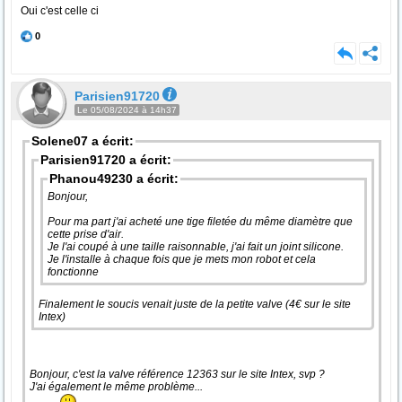
Oui c'est celle ci
0
Parisien91720
Le 05/08/2024 à 14h37
Solene07 a écrit:
Parisien91720 a écrit:
Phanou49230 a écrit:
Bonjour,
Pour ma part j'ai acheté une tige filetée du même diamètre que
cette prise d'air.
Je l'ai coupé à une taille raisonnable, j'ai fait un joint silicone.
Je l'installe à chaque fois que je mets mon robot et cela
fonctionne
Finalement le soucis venait juste de la petite valve (4€ sur le site
Intex)
Bonjour, c'est la valve référence 12363 sur le site Intex, svp ?
J'ai également le même problème...