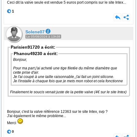
Ceci dit la valve seule est vendue 5 euros port compris sur le site Intex...
1
Solene07
Le 05/08/2024 à 13h38
Parisien91720 a écrit:
Phanou49230 a écrit:
Bonjour,
Pour ma part j'ai acheté une tige filetée du même diamètre que
cette prise d'air.
Je l'ai coupé à une taille raisonnable, j'ai fait un joint silicone.
Je l'installe à chaque fois que je mets mon robot et cela fonctionne
Finalement le soucis venait juste de la petite valve (4€ sur le site Intex)
Bonjour, c'est la valve référence 12363 sur le site Intex, svp ?
J'ai également le même problème...
Merci
0