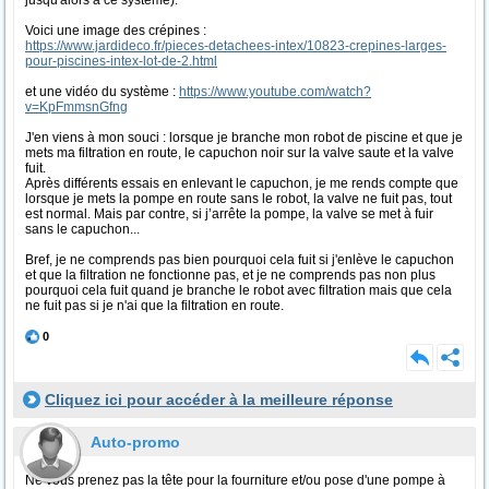
jusqu'alors à ce système).
Voici une image des crépines :
https://www.jardideco.fr/pieces-detachees-intex/10823-crepines-larges-
pour-piscines-intex-lot-de-2.html
et une vidéo du système :
https://www.youtube.com/watch?
v=KpFmmsnGfng
J'en viens à mon souci : lorsque je branche mon robot de piscine et que je
mets ma filtration en route, le capuchon noir sur la valve saute et la valve
fuit.
Après différents essais en enlevant le capuchon, je me rends compte que
lorsque je mets la pompe en route sans le robot, la valve ne fuit pas, tout
est normal. Mais par contre, si j’arrête la pompe, la valve se met à fuir
sans le capuchon...
Bref, je ne comprends pas bien pourquoi cela fuit si j'enlève le capuchon
et que la filtration ne fonctionne pas, et je ne comprends pas non plus
pourquoi cela fuit quand je branche le robot avec filtration mais que cela
ne fuit pas si je n'ai que la filtration en route.
0
Cliquez ici pour accéder à la meilleure réponse
Auto-promo
Ne vous prenez pas la tête pour la fourniture et/ou pose d'une pompe à