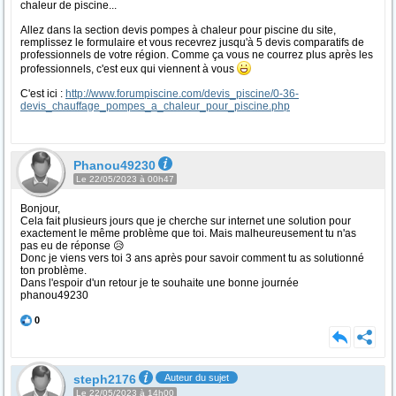
chaleur de piscine...
Allez dans la section devis pompes à chaleur pour piscine du site,
remplissez le formulaire et vous recevrez jusqu'à 5 devis comparatifs de
professionnels de votre région. Comme ça vous ne courrez plus après les
professionnels, c'est eux qui viennent à vous
C'est ici :
http://www.forumpiscine.com/devis_piscine/0-36-
devis_chauffage_pompes_a_chaleur_pour_piscine.php
Phanou49230
Le 22/05/2023 à 00h47
Bonjour,
Cela fait plusieurs jours que je cherche sur internet une solution pour
exactement le même problème que toi. Mais malheureusement tu n'as
pas eu de réponse 😥
Donc je viens vers toi 3 ans après pour savoir comment tu as solutionné
ton problème.
Dans l'espoir d'un retour je te souhaite une bonne journée
phanou49230
0
steph2176
Auteur du sujet
Le 22/05/2023 à 14h00