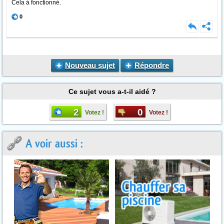
Cela à fonctionné.
0
Nouveau sujet
Répondre
Ce sujet vous a-t-il aidé ?
2
0
Votez !
Votez !
A voir aussi :