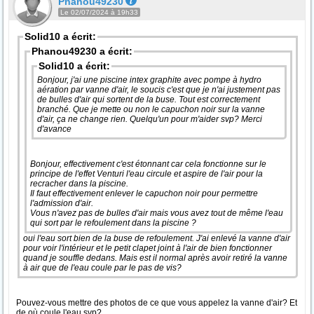
Phanou49230
Le 02/07/2024 à 19h33
Solid10 a écrit:
Phanou49230 a écrit:
Solid10 a écrit:
Bonjour, j'ai une piscine intex graphite avec pompe à hydro
aération par vanne d'air, le soucis c'est que je n'ai justement pas
de bulles d'air qui sortent de la buse. Tout est correctement
branché. Que je mette ou non le capuchon noir sur la vanne
d'air, ça ne change rien. Quelqu'un pour m'aider svp? Merci
d'avance
Bonjour, effectivement c'est étonnant car cela fonctionne sur le
principe de l'effet Venturi l'eau circule et aspire de l'air pour la
recracher dans la piscine.
Il faut effectivement enlever le capuchon noir pour permettre
l'admission d'air.
Vous n'avez pas de bulles d'air mais vous avez tout de même l'eau
qui sort par le refoulement dans la piscine ?
oui l'eau sort bien de la buse de refoulement. J'ai enlevé la vanne d'air
pour voir l'intérieur et le petit clapet joint à l'air de bien fonctionner
quand je souffle dedans. Mais est il normal après avoir retiré la vanne
à air que de l'eau coule par le pas de vis?
Pouvez-vous mettre des photos de ce que vous appelez la vanne d'air? Et
de où coule l'eau svp?