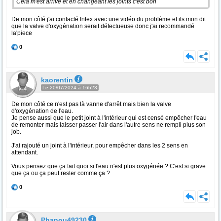
Cela m'est arrivé et en changeant les joints c'est bon
De mon côté j'ai contacté Intex avec une vidéo du problème et ils mon dit
que la valve d'oxygénation serait défectueuse donc j'ai recommandé
la'piece
0
kaorentin
Le 20/07/2024 à 16h23
De mon côté ce n'est pas là vanne d'arrêt mais bien la valve
d'oxygénation de l'eau.
Je pense aussi que le petit joint à l'intérieur qui est censé empêcher l'eau
de remonter mais laisser passer l'air dans l'autre sens ne rempli plus son
job.
J'ai rajouté un joint à l'intérieur, pour empêcher dans les 2 sens en
attendant.
Vous pensez que ça fait quoi si l'eau n'est plus oxygénée ? C'est si grave
que ça ou ça peut rester comme ça ?
0
Phanou49230