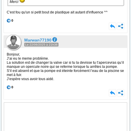
Merci
C'est fou qu'un si petit bout de plastique ait autant d'influence ^^
0
Marwan77190
Le 22/06/2025 à 21h36
Bonjour,
J’ai eu le meme problème.
La solution est de changer la valve car si tu la devisse tu t’apercevras qu’il
manque un opercule noire qui se referme lorsque tu arrêtes la pompe.
S’il est absent et que la pompe est éteinte forcément l’eau de la piscine se
met à fuir.
J’espère vous avoir tous aidé.
0