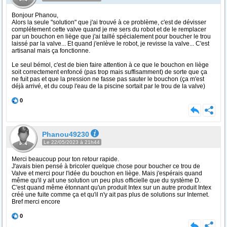
Bonjour Phanou,
Alors la seule "solution" que j'ai trouvé à ce problème, c'est de dévisser
complétement cette valve quand je me sers du robot et de le remplacer
par un bouchon en liège que j'ai taillé spécialement pour boucher le trou
laissé par la valve... Et quand j'enlève le robot, je revisse la valve... C'est
artisanal mais ça fonctionne.
Le seul bémol, c'est de bien faire attention à ce que le bouchon en liège
soit correctement enfoncé (pas trop mais suffisamment) de sorte que ça
ne fuit pas et que la pression ne fasse pas sauter le bouchon (ça m'est
déjà arrivé, et du coup l'eau de la piscine sortait par le trou de la valve)
0
Phanou49230
Le 22/05/2023 à 21h44
Merci beaucoup pour ton retour rapide.
J'avais bien pensé à bricoler quelque chose pour boucher ce trou de
Valve et merci pour l'idée du bouchon en liège. Mais j'espérais quand
même qu'il y ait une solution un peu plus officielle que du système D.
C'est quand même étonnant qu'un produit Intex sur un autre produit Intex
créé une fuite comme ça et qu'il n'y ait pas plus de solutions sur Internet.
Bref merci encore
0