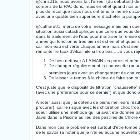
@chris016, nous avons fait l'erreur (du débutant) de 
compris de la PAC donc, mais en effet quand nos ami
plus de recul que nous nous ont tenu le même discou
avec une qualité bien supérieure d'acheter la pompe 
@cathare81, merci de votre message mais bien que pa
situation aussi catastrophique que celle que vous déc
dans le traitement de l'eau pour maîtriser la remis
année qui fonctionne très bien et est en effet quasi s
car mon eau est verte chaque année mais c'est semble
remonter le taux d'Alcalinité si trop bas... Je vous rej
De bien nettoyer A LA MAIN les parois et même 
De changer régulièrement la chaussette (pour
premiers jours avec un changement de chausse
De laisser le temps à la chimie de faire son ou
C'est juste que le dispositif de filtration "chaussette
(avec une préférence pour ce dernier) et que donc ob
A noter aussi que j'ai obtenu de biens meilleurs résult
procurer), car le risque avec les chloration choc trop 
soeur utilise une méthode qui lui avait été donnée pa
Javel dans la Piscine au lieu des pastilles de Chlore 
Dans mon cas le problème est surtout d'être tombé 
de le savoir (à noter que je n'ai eu aucune nouvelle