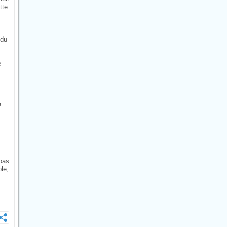
tte
 du
e
e
 pas
le,