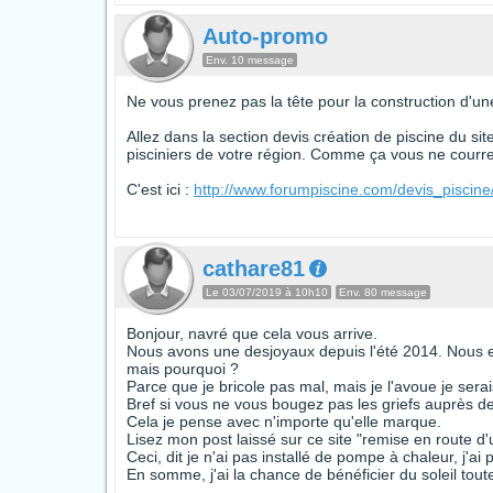
Auto-promo
Env. 10 message
Ne vous prenez pas la tête pour la construction d'une
Allez dans la section devis création de piscine du si
pisciniers de votre région. Comme ça vous ne courrez
C'est ici :
http://www.forumpiscine.com/devis_piscine
cathare81
Le 03/07/2019 à 10h10
Env. 80 message
Bonjour, navré que cela vous arrive.
Nous avons une desjoyaux depuis l'été 2014. Nous e
mais pourquoi ?
Parce que je bricole pas mal, mais je l'avoue je sera
Bref si vous ne vous bougez pas les griefs auprès de 
Cela je pense avec n'importe qu'elle marque.
Lisez mon post laissé sur ce site "remise en route d
Ceci, dit je n'ai pas installé de pompe à chaleur, j'ai 
En somme, j'ai la chance de bénéficier du soleil tout