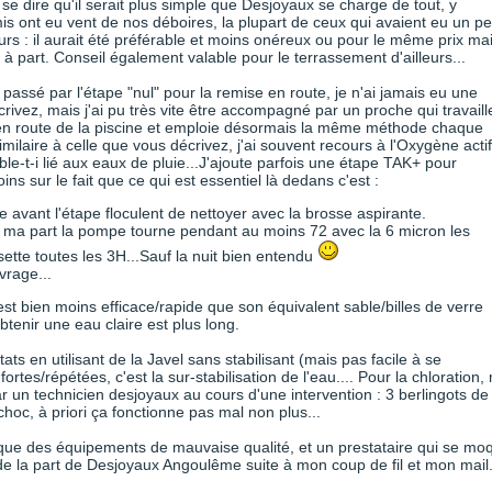
se dire qu'il serait plus simple que Desjoyaux se charge de tout, y
s ont eu vent de nos déboires, la plupart de ceux qui avaient eu un p
rs : il aurait été préférable et moins onéreux ou pour le même prix ma
à part. Conseil également valable pour le terrassement d'ailleurs...
ssé par l'étape "nul" pour la remise en route, je n'ai jamais eu une
rivez, mais j'ai pu très vite être accompagné par un proche qui travaill
e en route de la piscine et emploie désormais la même méthode chaque
imilaire à celle que vous décrivez, j'ai souvent recours à l'Oxygène actif
-t-i lié aux eaux de pluie...J'ajoute parfois une étape TAK+ pour
oins sur le fait que ce qui est essentiel là dedans c'est :
avant l'étape floculent de nettoyer avec la brosse aspirante.
 ma part la pompe tourne pendant au moins 72 avec la 6 micron les
tte toutes les 3H...Sauf la nuit bien entendu
vrage...
" est bien moins efficace/rapide que son équivalent sable/billes de verre
tenir une eau claire est plus long.
ats en utilisant de la Javel sans stabilisant (mais pas facile à se
fortes/répétées, c'est la sur-stabilisation de l'eau.... Pour la chloration,
r un technicien desjoyaux au cours d'une intervention : 3 berlingots de
choc, à priori ça fonctionne pas mal non plus...
que des équipements de mauvaise qualité, et un prestataire qui se mo
 de la part de Desjoyaux Angoulême suite à mon coup de fil et mon mail..