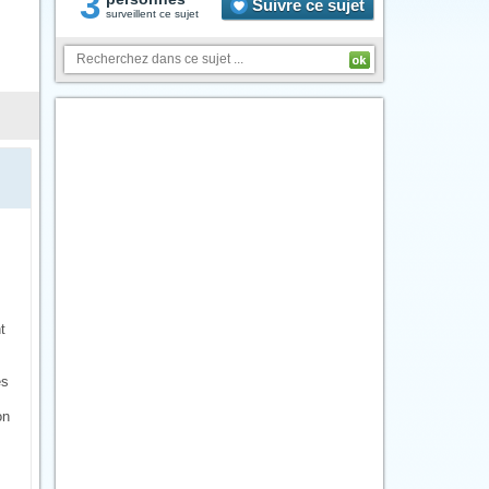
3
Suivre ce sujet
surveillent ce sujet
t
ès
on