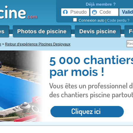
cine
Déjà membre ?
.com
Connexion auto
|
Code perdu ?
es
Photos de piscine
Devis piscine
F
e
Retour d'expérience Piscines Desjoyaux