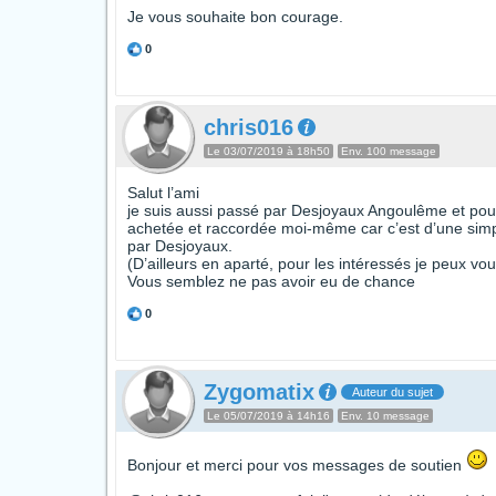
Je vous souhaite bon courage.
0
chris016
Le 03/07/2019 à 18h50
Env. 100 message
Salut l’ami
je suis aussi passé par Desjoyaux Angoulême et pour
achetée et raccordée moi-même car c’est d’une sim
par Desjoyaux.
(D’ailleurs en aparté, pour les intéressés je peux vo
Vous semblez ne pas avoir eu de chance
0
Zygomatix
Auteur du sujet
Le 05/07/2019 à 14h16
Env. 10 message
Bonjour et merci pour vos messages de soutien