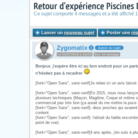
Retour d'expérience Piscines
Ce sujet comporte 4 messages et a été affiché 1
Lancer un
nouveau sujet
Poster une
ré
Zygomatix
Auteur du sujet
Le 02/07/2019 à 11h26
Env. 10 message
Bonjour, j'espère être ici au bon endroit pour un pa
n'hésitez pas à recadrer
[font="Open Sans", sans-serif]Je relaie ici un avis laiss
[font="Open Sans", sans-serif]En 2015, nous nous lançon
plusieurs techniques (Maçon, Magiline, Coque et même str
commercial pas très bon (ça aurait du me mettre la puce à
[font="Open Sans", sans-serif]- deux proches qui avaient
content.
[font="Open Sans", sans-serif]- l'attrait du faible encombr
point de vue).
[font="Open Sans", sans-serif]4 ans après, j'en suis à plus