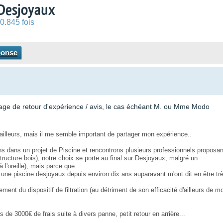
 Desjoyaux
0.845 fois
ponse
rtage de retour d'expérience / avis, le cas échéant M. ou Mme Modo
é ailleurs, mais il me semble important de partager mon expérience..
s dans un projet de Piscine et rencontrons plusieurs professionnels proposan
ucture bois), notre choix se porte au final sur Desjoyaux, malgré un
 l'oreille), mais parce que :
 une piscine desjoyaux depuis environ dix ans auparavant m'ont dit en être tr
ement du dispositif de filtration (au détriment de son efficacité d'ailleurs de m
 de 3000€ de frais suite à divers panne, petit retour en arrière...