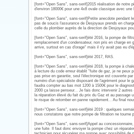
[font="Open Sans", sans-serif]2015 réalisation de notre
d'environ 18000€ pour une 4x8 ovale classique avec une PA
[font="Open Sans", sans-serif]Petite anecdote pendant le c
pas de soucis l'assurance de Desjoyaux prends en charge 
celle du plombier auprès de la direction de Desjoyaux pou
[font="Open Sans", sans-serif]été 2016, la pompe de filtr
remplacement d'un condensateur, non pris en charge en gar
arrive, surtout en cas d'orage" mais il n'y avait pas eu d
[font="Open Sans", sans-serif]été 2017, RAS.
[font="Open Sans", sans-serif]été 2018, la pompe à chaleu
à lecture du code erreur établit "fuite de gaz, je ne peux
pas prise en garantie, seul l'électronique est couverte p
numéro d'un spécialiste disposant de l'agrément pour le g
faudra compter au bas mot 1200 à 1500€ pour le diagnosti
2000 ça laisse penseur... Je fais donc intervenir 2 autres
la réparation élevé du fait du prix du Gaz et au passage un 
le risque de retomber en panne rapidement... Au final no
[font="Open Sans", sans-serif]été 2019 : quelques semai
nous constatons que notre pompe de filtration ne tourne pl
[font="Open Sans", sans-serif]Appel au concessionnaire, 
une fuite. Il faut donc envoyer la pompe chez un réparateu
technicien pour récupérer ma pompe avec possibilité de p