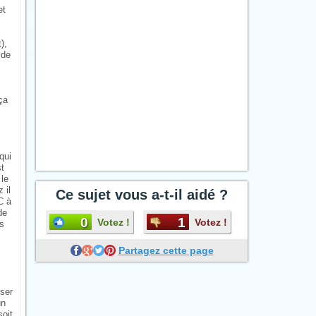
et
),
 de
ça
qui
st
 le
 il
Ce sujet vous a-t-il aidé ?
C à
de
0
1
Votez !
Votez !
rs
Partagez cette page
user
un
soit