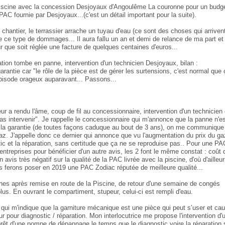
 piscine avec la concession Desjoyaux d'Angoulême La couronne pour un budg
C fournie par Desjoyaux...(c'est un détail important pour la suite).
hantier, le terrassier arrache un tuyau d'eau (ce sont des choses qui arrivent
ce type de dommages... Il aura fallu un an et demi de relance de ma part et
r que soit réglée une facture de quelques centaines d'euros...
ation tombe en panne, intervention d'un technicien Desjoyaux, bilan :
antie car "le rôle de la pièce est de gérer les surtensions, c'est normal que 
'épisode orageux auparavant... Passons...
r a rendu l'âme, coup de fil au concessionnaire, intervention d'un technicien 
 pas intervenir". Je rappelle le concessionnaire qui m'annonce que la panne n'e
ar la garantie (de toutes façons caduque au bout de 3 ans), on me communique
az. J'appelle donc ce dernier qui annonce que vu l'augmentation du prix du gaz
c et la réparation, sans certitude que ça ne se reproduise pas.. Pour une PA
 entreprises pour bénéficier d'un autre avis, les 2 font le même constat : coût 
avis très négatif sur la qualité de la PAC livrée avec la piscine, d'où d'ailleu
us ferons poser en 2019 une PAC Zodiac réputée de meilleure qualité...
nes après remise en route de la Piscine, de retour d'une semaine de congés
us. En ouvrant le compartiment, stupeur, celui-ci est rempli d'eau.
qui m'indique que la garniture mécanique est une pièce qui peut s’user et ca
r pour diagnostic / réparation. Mon interlocutrice me propose l'intervention d'
rêt d'une pompe de dépannage le temps que le diagnostic voire la réparation 