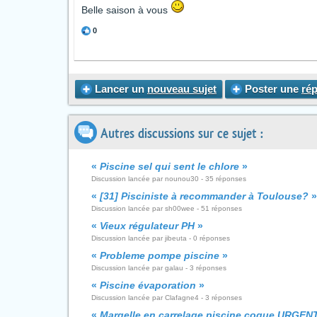
Belle saison à vous
0
Lancer un
nouveau sujet
Poster une
ré
Autres discussions sur ce sujet :
«
Piscine sel qui sent le chlore
»
Discussion lancée par nounou30 - 35 réponses
«
[31] Pisciniste à recommander à Toulouse?
»
Discussion lancée par sh00wee - 51 réponses
«
Vieux régulateur PH
»
Discussion lancée par jibeuta - 0 réponses
«
Probleme pompe piscine
»
Discussion lancée par galau - 3 réponses
«
Piscine évaporation
»
Discussion lancée par Clafagne4 - 3 réponses
«
Margelle en carrelage piscine coque URGEN