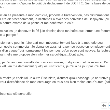
quoi il convient d'ajouter le coût de déplacement de 80€ TTC. Sur la base de ce
tion.
cien se présente à mon domicile, procède à l'intervention, pas d'informations
m'a été dit précédemment, je m'attends à avoir des nouvelles de Desjoyaux (ou
 la nature exacte de la panne et me confirmer le coût.
ouvelles, je découvre le 26 juin dernier, dans ma boîte aux lettres une factur
e la pompe !
ssionnaire pour lui faire part mon mécontentement face à la méthode peu
e un geste commercial. Je demande aussi si la pompe posée en remplacement
er d'un vague "oui normalement les pompes qu'on pose sont neuves, la factur
ourant, elle me propose d'en informer sa collègue...Dont acte.
 je n'ai aucune nouvelle du concessionnaire, malgré un mail de relance. J'ai
24H en me demandant quelques justificatifs, je n'ai à ce jour pas d'autres
 refaire je choisirai un autre Pisciniste, d'autant qu'au passage, je ne trouve
e retour d'expérience de mon entourage en tous cas bien moins que d'autres (sab
rconstancié sera utile .