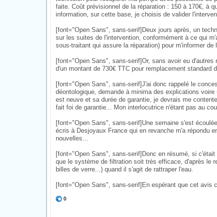
faite. Coût prévisionnel de la réparation : 150 à 170€, à 
information, sur cette base, je choisis de valider l'interven
[font="Open Sans", sans-serif]Deux jours après, un techni
sur les suites de l'intervention, conformément à ce qui 
sous-traitant qui assure la réparation) pour m'informer de
[font="Open Sans", sans-serif]Or, sans avoir eu d'autres n
d'un montant de 730€ TTC pour remplacement standard d
[font="Open Sans", sans-serif]J'ai donc rappelé le conce
déontologique, demande à minima des explications voir
est neuve et sa durée de garantie, je devrais me content
fait foi de garantie... Mon interlocutrice n'étant pas au c
[font="Open Sans", sans-serif]Une semaine s'est écoulée,
écris à Desjoyaux France qui en revanche m'a répondu en 
nouvelles...
[font="Open Sans", sans-serif]Donc en résumé, si c'était à
que le système de filtration soit très efficace, d'après l
billes de verre...) quand il s'agit de rattraper l'eau.
[font="Open Sans", sans-serif]En espérant que cet avis ci
0