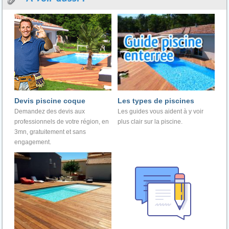
Devis piscine coque
Les types de piscines
Demandez des devis aux
Les guides vous aident à y voir
professionnels de votre région, en
plus clair sur la piscine.
3mn, gratuitement et sans
engagement.