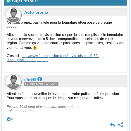
Sujet résolu !
Auto-promo
Ne vous prenez pas la tête pour la fourniture et/ou pose de piscine
coque...
Allez dans la section devis piscine coque du site, remplissez le formulaire
et vous recevrez jusqu'à 5 devis comparatifs de piscinistes de votre
région. Comme ça vous ne courrez plus après les piscinistes, c'est eux qui
viennent à vous
C'est ici :
http://www.forumpiscine.com/devis_piscine/0-63-
devis_piscine_coque.php
chri49
Le 19/04/2019 à 09h15
Attention à bien surveiller le niveau dans votre puits de décompression.
Pour vous aider on manque de détails sur ce que vous faites....
Piscine 10x5 fond plat sous abri télescopique
traitement brome
0