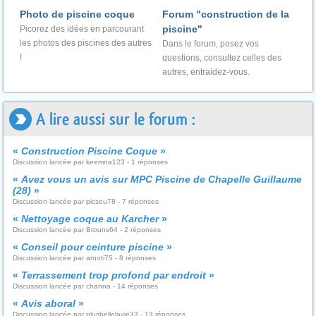
Photo de piscine coque
Forum "construction de la
piscine"
Picorez des idées en parcourant
les photos des piscines des autres
Dans le forum, posez vos
!
questions, consultez celles des
autres, entraidez-vous.
A lire aussi sur le forum :
«
Construction Piscine Coque
»
Discussion lancée par keemna123 - 1 réponses
«
Avez vous un avis sur MPC Piscine de Chapelle Guillaume
(28)
»
Discussion lancée par picsou78 - 7 réponses
«
Nettoyage coque au Karcher
»
Discussion lancée par Brouns64 - 2 réponses
«
Conseil pour ceinture piscine
»
Discussion lancée par arnoti75 - 8 réponses
«
Terrassement trop profond par endroit
»
Discussion lancée par channa - 14 réponses
«
Avis aboral
»
Discussion lancée par plusbellelavie33 - 13 réponses