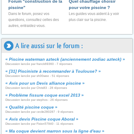
Forum "construction de la
Quel chauffage choisir
piscine"
pour votre piscine ?
Dans le forum, posez vos
Les guides vous aident à y voir
questions, consultez celles des
plus clair sur la piscine.
autres, entraidez-vous.
A lire aussi sur le forum :
«
Piscine waterman azteck (anciennement zodiac azteck)
»
Discussion lancée par franck69360 - 7 réponses
«
[31] Pisciniste à recommander à Toulouse?
»
Discussion lancée par sh00wee - 51 réponses
«
Avis pour un Devis alliance piscine
»
Discussion lancée par Chris83 - 28 réponses
«
Problème fissure coque excel 2013
»
Discussion lancée par stephos - 26 réponses
«
Qualité piscine coque
»
Discussion lancée par cecile280287 - 9 réponses
«
Avis devis Piscine coque Aboral
»
Discussion lancée par Fixion57940 - 11 réponses
«
Ma coque devient marron sous la ligne d'eau
»