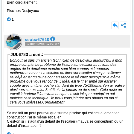
Bien cordialement.
Piscines Desjoyaux
1
scuba67610
Le 09/02/2016 à 22h07
JUL6783 a écrit:
Bonjour, je suis un ancien technicien de desjoyaux aujourd'hui à mon
propre compte. Le problème de fissure sur escalier au niveau des
angles de la deuxième marche sont bien connus et fréquents
malheureusement. La solution du liner sur escalier n'est pas efficace
j'ai déjà entendu d'une connaissance resté chez desjoyaux le même
problème que vous rencontré. L'idéal est le liner armé sur escalier
couplé avec un liner poche standard de type 75/100ème, j'en ai réalisé
plusieurs sur escalier 3m26 et n'ai jamais eu de soucis. Cela reste un
travail laborieux il faut vraiment que se soit fais par quelqu'un qui
maitrise cette technique. Je peux vous joindre des photos en mp si
cela vous intéresse.Cordialement
Sa me fait un peut peur vu que sur ma piscine qui est actuellement en
construction j'ai le même escalier.
C'est-on si il s’agit d'un défaut de l'escalier (mauvaise conception) ou un
défaut d’installation ?