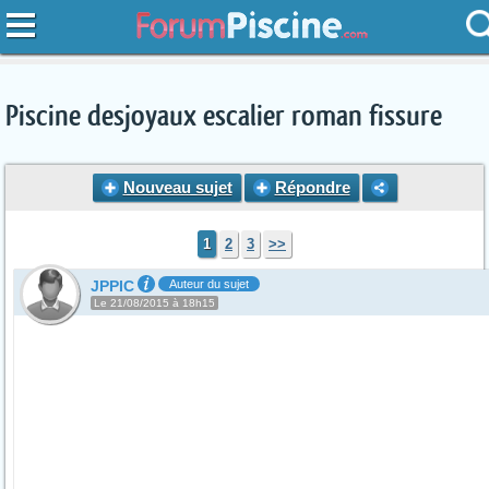
Piscine desjoyaux escalier roman fissure
Nouveau sujet
Répondre
1
2
3
>>
JPPIC
Auteur du sujet
Le 21/08/2015 à 18h15