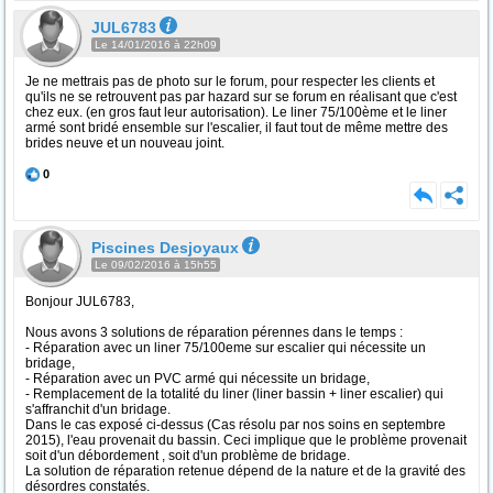
JUL6783
Le 14/01/2016 à 22h09
Je ne mettrais pas de photo sur le forum, pour respecter les clients et
qu'ils ne se retrouvent pas par hazard sur se forum en réalisant que c'est
chez eux. (en gros faut leur autorisation). Le liner 75/100ème et le liner
armé sont bridé ensemble sur l'escalier, il faut tout de même mettre des
brides neuve et un nouveau joint.
0
Piscines Desjoyaux
Le 09/02/2016 à 15h55
Bonjour JUL6783,
Nous avons 3 solutions de réparation pérennes dans le temps :
- Réparation avec un liner 75/100eme sur escalier qui nécessite un
bridage,
- Réparation avec un PVC armé qui nécessite un bridage,
- Remplacement de la totalité du liner (liner bassin + liner escalier) qui
s'affranchit d'un bridage.
Dans le cas exposé ci-dessus (Cas résolu par nos soins en septembre
2015), l'eau provenait du bassin. Ceci implique que le problème provenait
soit d'un débordement , soit d'un problème de bridage.
La solution de réparation retenue dépend de la nature et de la gravité des
désordres constatés.