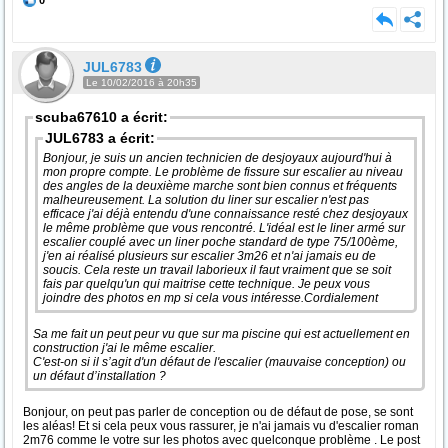
0
JUL6783
Le 10/02/2016 à 20h35
scuba67610 a écrit:
JUL6783 a écrit:
Bonjour, je suis un ancien technicien de desjoyaux aujourd'hui à
mon propre compte. Le problème de fissure sur escalier au niveau
des angles de la deuxième marche sont bien connus et fréquents
malheureusement. La solution du liner sur escalier n'est pas
efficace j'ai déjà entendu d'une connaissance resté chez desjoyaux
le même problème que vous rencontré. L'idéal est le liner armé sur
escalier couplé avec un liner poche standard de type 75/100ème,
j'en ai réalisé plusieurs sur escalier 3m26 et n'ai jamais eu de
soucis. Cela reste un travail laborieux il faut vraiment que se soit
fais par quelqu'un qui maitrise cette technique. Je peux vous
joindre des photos en mp si cela vous intéresse.Cordialement
Sa me fait un peut peur vu que sur ma piscine qui est actuellement en
construction j'ai le même escalier.
C'est-on si il s’agit d'un défaut de l'escalier (mauvaise conception) ou
un défaut d’installation ?
Bonjour, on peut pas parler de conception ou de défaut de pose, se sont
les aléas! Et si cela peux vous rassurer, je n'ai jamais vu d'escalier roman
2m76 comme le votre sur les photos avec quelconque problème . Le post