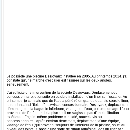
Je possède une piscine Desjoyaux installée en 2005. Au printemps 2014, j'ai
constaté qu'une marche d'escalier est fissurée sur les deux angles,
sérieusement.
J'ai sollicité une intervention de la société Desjoyaux. Déplacement du
concessionnaire, et ensuite en octobre installation d'un liner sur l'escalier. Au
printemps, je constate que de l'eau a pénétré en grande quantité sous le liner,
le rendant ainsi "flottant"......Avis au concessionnaire Desjoyaux, déplacement,
démontage de la baguette inférieure, vidange de l'eau, puis remontage. L'eau
provenait de l'intérieur de la piscine, il ne s'agissait pas d'une infiltration
extérieure. En juin, même problème constaté, nouvel avis au
concessionnaire....après environ deux mois, déplacement d'une équipe,
vidange de l'eau (qui provenait toujours de l'interieur de la piscine, souci au
niveau des joints...), pose d'une sorte de ruban adhésif au dos du liner afin