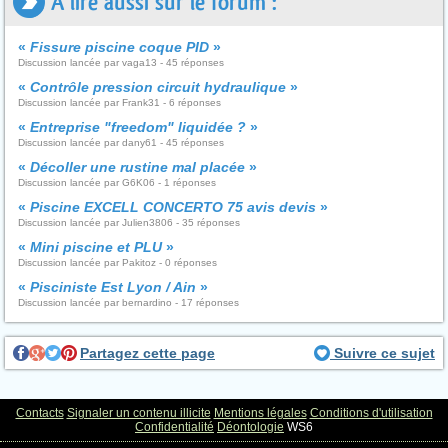
A lire aussi sur le forum :
«
Fissure piscine coque PID
»
Discussion lancée par vaga13 - 45 réponses
«
Contrôle pression circuit hydraulique
»
Discussion lancée par Frank31 - 6 réponses
«
Entreprise "freedom" liquidée ?
»
Discussion lancée par dany61 - 45 réponses
«
Décoller une rustine mal placée
»
Discussion lancée par G6K06 - 1 réponses
«
Piscine EXCELL CONCERTO 75 avis devis
»
Discussion lancée par Julien3806 - 35 réponses
«
Mini piscine et PLU
»
Discussion lancée par Pakitoz - 0 réponses
«
Pisciniste Est Lyon / Ain
»
Discussion lancée par bernardino - 17 réponses
Partagez cette page
Suivre ce sujet
Contacts
Signaler un contenu illicite
Mentions légales
Conditions d'utilisation
Confidentialité
Déontologie
WS6