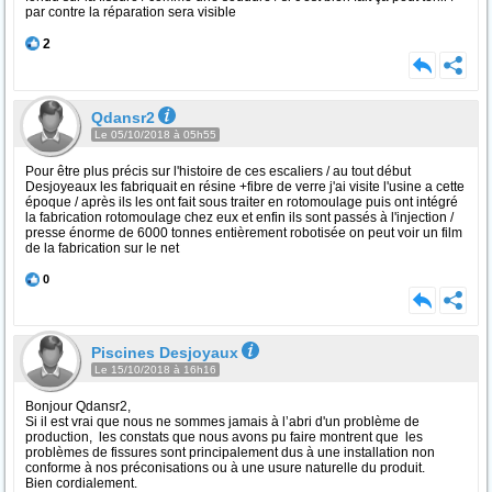
par contre la réparation sera visible
2
Qdansr2
Le 05/10/2018 à 05h55
Pour être plus précis sur l'histoire de ces escaliers / au tout début
Desjoyeaux les fabriquait en résine +fibre de verre j'ai visite l'usine a cette
époque / après ils les ont fait sous traiter en rotomoulage puis ont intégré
la fabrication rotomoulage chez eux et enfin ils sont passés à l'injection /
presse énorme de 6000 tonnes entièrement robotisée on peut voir un film
de la fabrication sur le net
0
Piscines Desjoyaux
Le 15/10/2018 à 16h16
Bonjour Qdansr2,
Si il est vrai que nous ne sommes jamais à l’abri d'un problème de
production, les constats que nous avons pu faire montrent que les
problèmes de fissures sont principalement dus à une installation non
conforme à nos préconisations ou à une usure naturelle du produit.
Bien cordialement.