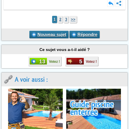
1
2
3
>>
Nouveau sujet
Répondre
Ce sujet vous a-t-il aidé ?
13
5
Votez !
Votez !
A voir aussi :