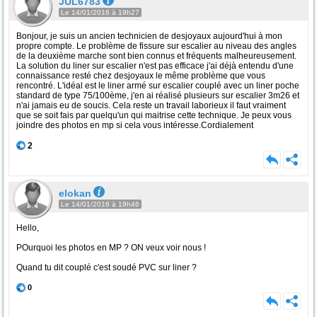
JUL6783
Le 14/01/2016 à 19h27
Bonjour, je suis un ancien technicien de desjoyaux aujourd'hui à mon
propre compte. Le problème de fissure sur escalier au niveau des angles
de la deuxième marche sont bien connus et fréquents malheureusement.
La solution du liner sur escalier n'est pas efficace j'ai déjà entendu d'une
connaissance resté chez desjoyaux le même problème que vous
rencontré. L'idéal est le liner armé sur escalier couplé avec un liner poche
standard de type 75/100ème, j'en ai réalisé plusieurs sur escalier 3m26 et
n'ai jamais eu de soucis. Cela reste un travail laborieux il faut vraiment
que se soit fais par quelqu'un qui maitrise cette technique. Je peux vous
joindre des photos en mp si cela vous intéresse.Cordialement
2
elokan
Le 14/01/2016 à 19h46
Hello,
POurquoi les photos en MP ? ON veux voir nous !
Quand tu dit couplé c'est soudé PVC sur liner ?
0