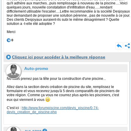
qu'il adhère aux marches...puis remplissage à nouveau de la piscine.....Voici
quelques jours, nouvelle constatation d'infiltration d'eau......rendant
difficilement utilisable l'escalier.....Lettre recommandée à la société Desjoyaux
leur demandant de proposer une solution pérenne...pas de nouvelle à ce jour.
Des clients Desjoyaux auraient-ils subi le même désagrément ? Quelle
solution a -t-elle été adoptée ?
Merci
0
Cliquez ici pour accéder à la meilleure réponse
Auto-promo
Ne vous prenez pas la tête pour la construction d'une piscine...
Allez dans la section devis création de piscine du site, remplissez le
formulaire et vous recevrez jusqu'à 5 devis comparatifs de pisciniers de
votre région. Comme ça vous ne courrez plus après les pisciniers, c'est
eux qui viennent à vous
C'est ici :
http://www.forumpiscine.com/devis_piscine/0-74-
devis_creation_de_piscine.php