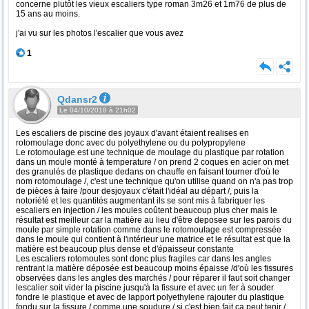
concerne plutôt les vieux escaliers type roman 3m26 et 1m76 de plus de
15 ans au moins.
j'ai vu sur les photos l'escalier que vous avez
1
Qdansr2
Le 04/10/2018 à 21h02
Les escaliers de piscine des joyaux d'avant étaient realises en
rotomoulage donc avec du polyethylene ou du polypropylene
Le rotomoulage est une technique de moulage du plastique par rotation
dans un moule monté à temperature / on prend 2 coques en acier on met
des granulés de plastique dedans on chauffe en faisant tourner d'où le
nom rotomoulage /, c'est une technique qu'on utilise quand on n'a pas trop
de pièces à faire /pour desjoyaux c'était l'idéal au départ /, puis la
notoriété et les quantités augmentant ils se sont mis à fabriquer les
escaliers en injection / les moules coûtent beaucoup plus cher mais le
résultat est meilleur car la matière au lieu d'être deposee sur les parois du
moule par simple rotation comme dans le rotomoulage est compressée
dans le moule qui contient à l'intérieur une matrice et le résultat est que la
matière est beaucoup plus dense et d'épaisseur constante
Les escaliers rotomoules sont donc plus fragiles car dans les angles
rentrant la matière déposée est beaucoup moins épaisse /d'où les fissures
observées dans les angles des marchés / pour réparer il faut soit changer
lescalier soit vider la piscine jusqu'à la fissure et avec un fer à souder
fondre le plastique et avec de lapport polyethylene rajouter du plastique
fondu sur la fissure / comme une soudure / si c'est bien fait ça peut tenir /