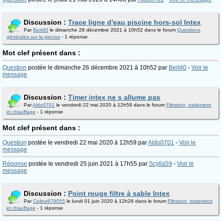
Discussion :
Trace ligne d'eau piscine hors-sol Intex
Par
Bert40
le dimanche 26 décembre 2021 à 10h52 dans le forum
Questions
générales sur la piscine
- 1 réponse
Mot clef présent dans :
Question
postée le dimanche 26 décembre 2021 à 10h52 par
Bert40
-
Voir le
message
Discussion :
Timer intex ne s allume pas
Par
Aldo0701
le vendredi 22 mai 2020 à 12h59 dans le forum
Filtration, traitement
et chauffage
- 1 réponse
Mot clef présent dans :
Question
postée le vendredi 22 mai 2020 à 12h59 par
Aldo0701
-
Voir le
message
Réponse
postée le vendredi 25 juin 2021 à 17h55 par
Scylla59
-
Voir le
message
Discussion :
Point rouge filtre à sable Intex
Par
Celine679055
le lundi 01 juin 2020 à 12h26 dans le forum
Filtration, traitement
et chauffage
- 1 réponse