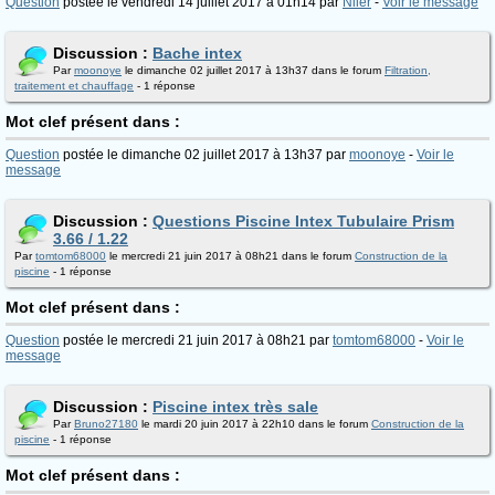
Question
postée le vendredi 14 juillet 2017 à 01h14 par
Niler
-
Voir le message
Discussion :
Bache intex
Par
moonoye
le dimanche 02 juillet 2017 à 13h37 dans le forum
Filtration,
traitement et chauffage
- 1 réponse
Mot clef présent dans :
Question
postée le dimanche 02 juillet 2017 à 13h37 par
moonoye
-
Voir le
message
Discussion :
Questions Piscine Intex Tubulaire Prism
3.66 / 1.22
Par
tomtom68000
le mercredi 21 juin 2017 à 08h21 dans le forum
Construction de la
piscine
- 1 réponse
Mot clef présent dans :
Question
postée le mercredi 21 juin 2017 à 08h21 par
tomtom68000
-
Voir le
message
Discussion :
Piscine intex très sale
Par
Bruno27180
le mardi 20 juin 2017 à 22h10 dans le forum
Construction de la
piscine
- 1 réponse
Mot clef présent dans :