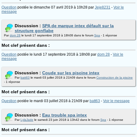
Question
postée le dimanche 07 avril 2019 à 10h28 par
Jeje8231
-
Voir le
message
Discussion :
SPA de marque intex défault sur la
structure gonflabe
Par
dom 28
le lundi 17 septembre 2018 à 18h08 dans le forum
Spa
- 1 réponse
Mot clef présent dans :
Question
postée le lundi 17 septembre 2018 à 18h08 par
dom 28
-
Voir le
message
Discussion :
Coude sur les piscine intex
Par
batt63
le mardi 03 juillet 2018 à 21h09 dans le forum
Construction de la piscine
- 1 réponse
Mot clef présent dans :
Question
postée le mardi 03 juillet 2018 à 21h09 par
batt63
-
Voir le message
Discussion :
Eau trouble spa intex
Par
LylaJade
le samedi 23 juin 2018 à 13h42 dans le forum
Spa
- 1 réponse
Mot clef présent dans :