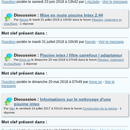
Question
postée le samedi 23 juin 2018 à 13h42 par
LylaJade
-
Voir le message
Discussion :
Mise en route piscine Intex 2.44
Par
Naruto
le mardi 31 juillet 2018 à 10h30 dans le forum
Filtration, traitement et
chauffage
- 1 réponse
Mot clef présent dans :
Question
postée le mardi 31 juillet 2018 à 10h30 par
Naruto
-
Voir le message
Discussion :
Piscine intex / filtre carrefour / adaptateur
Par
Anne so
le dimanche 20 mai 2018 à 07h49 dans le forum
Filtration, traitement
et chauffage
- 1 réponse
Mot clef présent dans :
Question
postée le dimanche 20 mai 2018 à 07h49 par
Anne so
-
Voir le
message
Discussion :
Informations sur le nettoyage d'une
piscine intex
Par
Niler
le vendredi 14 juillet 2017 à 01h14 dans le forum
Construction de la piscine
- 1
réponse
Mot clef présent dans :