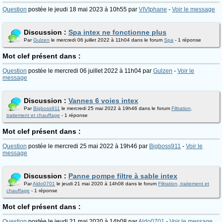
Question
postée le jeudi 18 mai 2023 à 10h55 par
VIVIphane
-
Voir le message
Discussion :
Spa intex ne fonctionne plus
Par
Gulzen
le mercredi 06 juillet 2022 à 11h04 dans le forum
Spa
- 1 réponse
Mot clef présent dans :
Question
postée le mercredi 06 juillet 2022 à 11h04 par
Gulzen
-
Voir le
message
Discussion :
Vannes 6 voies intex
Par
Bigboss911
le mercredi 25 mai 2022 à 19h46 dans le forum
Filtration,
traitement et chauffage
- 1 réponse
Mot clef présent dans :
Question
postée le mercredi 25 mai 2022 à 19h46 par
Bigboss911
-
Voir le
message
Discussion :
Panne pompe filtre à sable intex
Par
Aldo0701
le jeudi 21 mai 2020 à 14h08 dans le forum
Filtration, traitement et
chauffage
- 1 réponse
Mot clef présent dans :
Question
postée le jeudi 21 mai 2020 à 14h08 par
Aldo0701
-
Voir le message