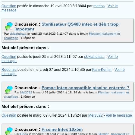
Question
postée le dimanche 19 avril 2020 à 18h04 par
martos
-
Voir le
message
Discussion :
Sterilisateur QS400 intex et débit trop
important
Par
ckikiahdisaa
le jeudi 25 mai 2023 à 11h07 dans le forum
Filtration, traitement et
chauffage
- 1 réponse
Mot clef présent dans :
Question
postée le jeudi 25 mai 2023 à 11h07 par
ckikiahdisaa
-
Voir le
message
Réponse
postée le mercredi 07 aout 2024 à 10h35 par
Kam-Kenjin
-
Voir le
message
Discussion :
Pompe Intex compatible piscine enterrée ?
Par
Mel3522
le mardi 09 juillet 2024 à 18h24 dans le forum
Filtration, traitement et
chauffage
- 1 réponse
Mot clef présent dans :
Question
postée le mardi 09 juillet 2024 à 18h24 par
Mel3522
-
Voir le message
Discussion :
Piscine Intex 10x5m
Par
Gopa
le vendredi 18 aout 2023 à 03h39 dans le forum
Filtration, traitement et