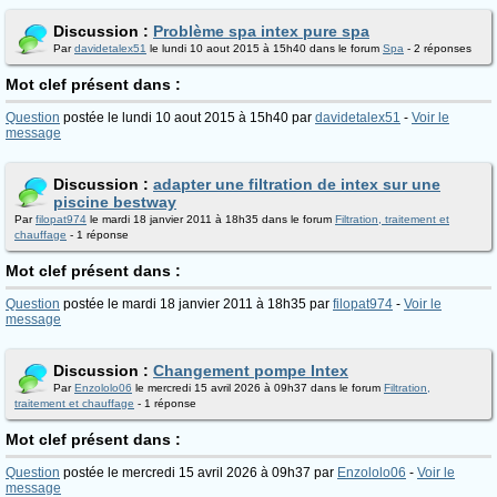
Discussion :
Problème spa intex pure spa
Par
davidetalex51
le lundi 10 aout 2015 à 15h40 dans le forum
Spa
- 2 réponses
Mot clef présent dans :
Question
postée le lundi 10 aout 2015 à 15h40 par
davidetalex51
-
Voir le
message
Discussion :
adapter une filtration de intex sur une
piscine bestway
Par
filopat974
le mardi 18 janvier 2011 à 18h35 dans le forum
Filtration, traitement et
chauffage
- 1 réponse
Mot clef présent dans :
Question
postée le mardi 18 janvier 2011 à 18h35 par
filopat974
-
Voir le
message
Discussion :
Changement pompe Intex
Par
Enzololo06
le mercredi 15 avril 2026 à 09h37 dans le forum
Filtration,
traitement et chauffage
- 1 réponse
Mot clef présent dans :
Question
postée le mercredi 15 avril 2026 à 09h37 par
Enzololo06
-
Voir le
message