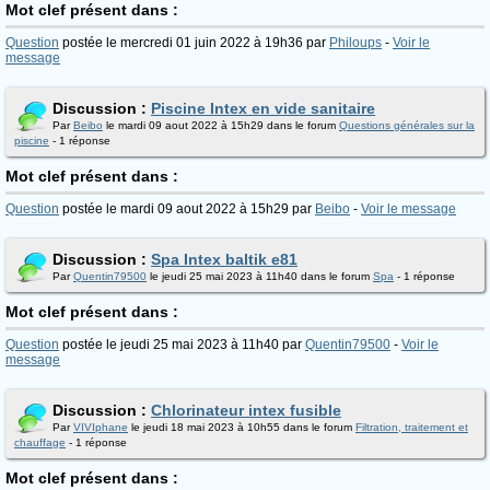
Mot clef présent dans :
Question
postée le mercredi 01 juin 2022 à 19h36 par
Philoups
-
Voir le
message
Discussion :
Piscine Intex en vide sanitaire
Par
Beibo
le mardi 09 aout 2022 à 15h29 dans le forum
Questions générales sur la
piscine
- 1 réponse
Mot clef présent dans :
Question
postée le mardi 09 aout 2022 à 15h29 par
Beibo
-
Voir le message
Discussion :
Spa Intex baltik e81
Par
Quentin79500
le jeudi 25 mai 2023 à 11h40 dans le forum
Spa
- 1 réponse
Mot clef présent dans :
Question
postée le jeudi 25 mai 2023 à 11h40 par
Quentin79500
-
Voir le
message
Discussion :
Chlorinateur intex fusible
Par
VIVIphane
le jeudi 18 mai 2023 à 10h55 dans le forum
Filtration, traitement et
chauffage
- 1 réponse
Mot clef présent dans :