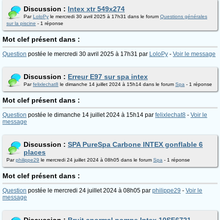
Discussion :
Intex xtr 549x274
Par
LoloPy
le mercredi 30 avril 2025 à 17h31 dans le forum
Questions générales
sur la piscine
- 1 réponse
Mot clef présent dans :
Question
postée le mercredi 30 avril 2025 à 17h31 par
LoloPy
-
Voir le message
Discussion :
Erreur E97 sur spa intex
Par
felixlechat8
le dimanche 14 juillet 2024 à 15h14 dans le forum
Spa
- 1 réponse
Mot clef présent dans :
Question
postée le dimanche 14 juillet 2024 à 15h14 par
felixlechat8
-
Voir le
message
Discussion :
SPA PureSpa Carbone INTEX gonflable 6
places
Par
philippe29
le mercredi 24 juillet 2024 à 08h05 dans le forum
Spa
- 1 réponse
Mot clef présent dans :
Question
postée le mercredi 24 juillet 2024 à 08h05 par
philippe29
-
Voir le
message