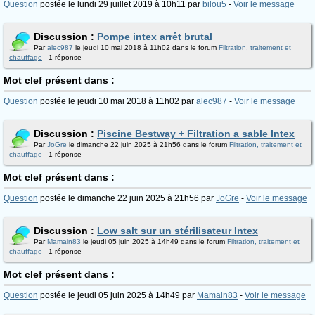
Question
postée le lundi 29 juillet 2019 à 10h11 par
bilou5
-
Voir le message
Discussion :
Pompe intex arrêt brutal
Par
alec987
le jeudi 10 mai 2018 à 11h02 dans le forum
Filtration, traitement et
chauffage
- 1 réponse
Mot clef présent dans :
Question
postée le jeudi 10 mai 2018 à 11h02 par
alec987
-
Voir le message
Discussion :
Piscine Bestway + Filtration a sable Intex
Par
JoGre
le dimanche 22 juin 2025 à 21h56 dans le forum
Filtration, traitement et
chauffage
- 1 réponse
Mot clef présent dans :
Question
postée le dimanche 22 juin 2025 à 21h56 par
JoGre
-
Voir le message
Discussion :
Low salt sur un stérilisateur Intex
Par
Mamain83
le jeudi 05 juin 2025 à 14h49 dans le forum
Filtration, traitement et
chauffage
- 1 réponse
Mot clef présent dans :
Question
postée le jeudi 05 juin 2025 à 14h49 par
Mamain83
-
Voir le message