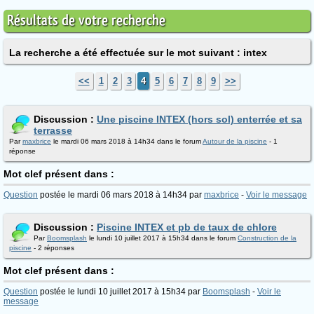
Résultats de votre recherche
La recherche a été effectuée sur le mot suivant : intex
<<
1
2
3
4
5
6
7
8
9
>>
Discussion :
Une piscine INTEX (hors sol) enterrée et sa
terrasse
Par
maxbrice
le mardi 06 mars 2018 à 14h34 dans le forum
Autour de la piscine
- 1
réponse
Mot clef présent dans :
Question
postée le mardi 06 mars 2018 à 14h34 par
maxbrice
-
Voir le message
Discussion :
Piscine INTEX et pb de taux de chlore
Par
Boomsplash
le lundi 10 juillet 2017 à 15h34 dans le forum
Construction de la
piscine
- 2 réponses
Mot clef présent dans :
Question
postée le lundi 10 juillet 2017 à 15h34 par
Boomsplash
-
Voir le
message