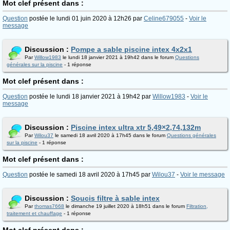
Mot clef présent dans :
Question
postée le lundi 01 juin 2020 à 12h26 par
Celine679055
-
Voir le
message
Discussion :
Pompe a sable piscine intex 4x2x1
Par
Willow1983
le lundi 18 janvier 2021 à 19h42 dans le forum
Questions
générales sur la piscine
- 1 réponse
Mot clef présent dans :
Question
postée le lundi 18 janvier 2021 à 19h42 par
Willow1983
-
Voir le
message
Discussion :
Piscine intex ultra xtr 5,49×2,74,132m
Par
Wilou37
le samedi 18 avril 2020 à 17h45 dans le forum
Questions générales
sur la piscine
- 1 réponse
Mot clef présent dans :
Question
postée le samedi 18 avril 2020 à 17h45 par
Wilou37
-
Voir le message
Discussion :
Soucis filtre à sable intex
Par
thomas7668
le dimanche 19 juillet 2020 à 18h51 dans le forum
Filtration,
traitement et chauffage
- 1 réponse