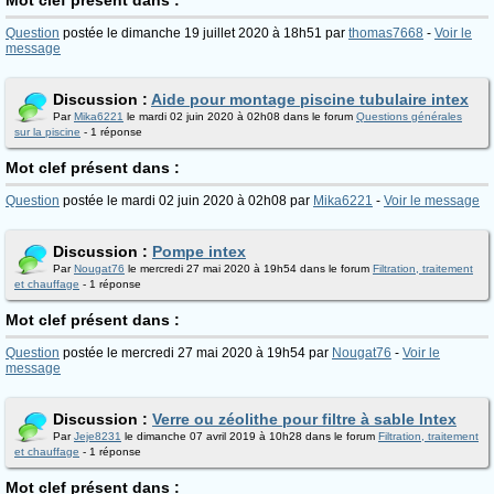
Mot clef présent dans :
Question
postée le dimanche 19 juillet 2020 à 18h51 par
thomas7668
-
Voir le
message
Discussion :
Aide pour montage piscine tubulaire intex
Par
Mika6221
le mardi 02 juin 2020 à 02h08 dans le forum
Questions générales
sur la piscine
- 1 réponse
Mot clef présent dans :
Question
postée le mardi 02 juin 2020 à 02h08 par
Mika6221
-
Voir le message
Discussion :
Pompe intex
Par
Nougat76
le mercredi 27 mai 2020 à 19h54 dans le forum
Filtration, traitement
et chauffage
- 1 réponse
Mot clef présent dans :
Question
postée le mercredi 27 mai 2020 à 19h54 par
Nougat76
-
Voir le
message
Discussion :
Verre ou zéolithe pour filtre à sable Intex
Par
Jeje8231
le dimanche 07 avril 2019 à 10h28 dans le forum
Filtration, traitement
et chauffage
- 1 réponse
Mot clef présent dans :