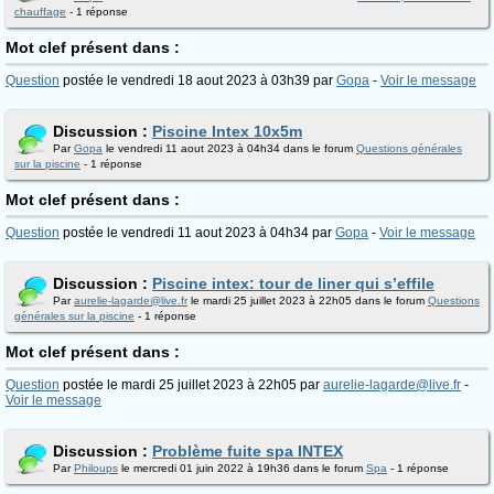
chauffage
- 1 réponse
Mot clef présent dans :
Question
postée le vendredi 18 aout 2023 à 03h39 par
Gopa
-
Voir le message
Discussion :
Piscine Intex 10x5m
Par
Gopa
le vendredi 11 aout 2023 à 04h34 dans le forum
Questions générales
sur la piscine
- 1 réponse
Mot clef présent dans :
Question
postée le vendredi 11 aout 2023 à 04h34 par
Gopa
-
Voir le message
Discussion :
Piscine intex: tour de liner qui s’effile
Par
aurelie-lagarde@live.fr
le mardi 25 juillet 2023 à 22h05 dans le forum
Questions
générales sur la piscine
- 1 réponse
Mot clef présent dans :
Question
postée le mardi 25 juillet 2023 à 22h05 par
aurelie-lagarde@live.fr
-
Voir le message
Discussion :
Problème fuite spa INTEX
Par
Philoups
le mercredi 01 juin 2022 à 19h36 dans le forum
Spa
- 1 réponse