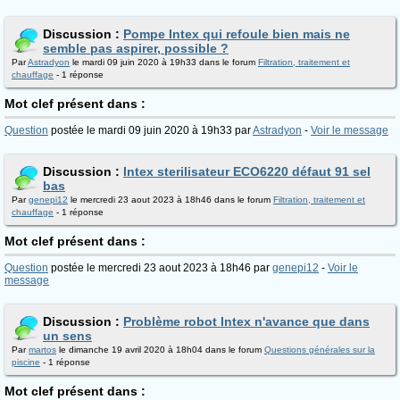
Discussion :
Pompe Intex qui refoule bien mais ne
semble pas aspirer, possible ?
Par
Astradyon
le mardi 09 juin 2020 à 19h33 dans le forum
Filtration, traitement et
chauffage
- 1 réponse
Mot clef présent dans :
Question
postée le mardi 09 juin 2020 à 19h33 par
Astradyon
-
Voir le message
Discussion :
Intex sterilisateur ECO6220 défaut 91 sel
bas
Par
genepi12
le mercredi 23 aout 2023 à 18h46 dans le forum
Filtration, traitement et
chauffage
- 1 réponse
Mot clef présent dans :
Question
postée le mercredi 23 aout 2023 à 18h46 par
genepi12
-
Voir le
message
Discussion :
Problème robot Intex n'avance que dans
un sens
Par
martos
le dimanche 19 avril 2020 à 18h04 dans le forum
Questions générales sur la
piscine
- 1 réponse
Mot clef présent dans :