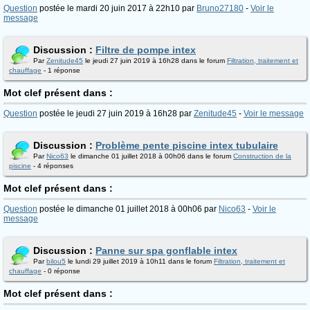
Question
postée le mardi 20 juin 2017 à 22h10 par
Bruno27180
-
Voir le
message
Discussion :
Filtre de pompe intex
Par
Zenitude45
le jeudi 27 juin 2019 à 16h28 dans le forum
Filtration, traitement et
chauffage
- 1 réponse
Mot clef présent dans :
Question
postée le jeudi 27 juin 2019 à 16h28 par
Zenitude45
-
Voir le message
Discussion :
Problème pente piscine intex tubulaire
Par
Nico63
le dimanche 01 juillet 2018 à 00h06 dans le forum
Construction de la
piscine
- 4 réponses
Mot clef présent dans :
Question
postée le dimanche 01 juillet 2018 à 00h06 par
Nico63
-
Voir le
message
Discussion :
Panne sur spa gonflable intex
Par
bilou5
le lundi 29 juillet 2019 à 10h11 dans le forum
Filtration, traitement et
chauffage
- 0 réponse
Mot clef présent dans :