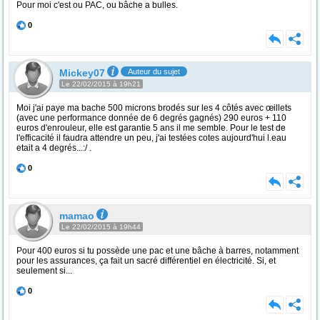
Pour moi c'est ou PAC, ou bâche a bulles.
0
Mickey07
Auteur du sujet
Le 22/02/2015 à 19h21
Moi j'ai paye ma bache 500 microns brodés sur les 4 côtés avec œillets
(avec une performance donnée de 6 degrés gagnés) 290 euros + 110
euros d'enrouleur, elle est garantie 5 ans il me semble. Pour le test de
l'efficacité il faudra attendre un peu, j'ai testées cotes aujourd'hui l.eau
etait a 4 degrés...:/ .
0
mamao
Le 22/02/2015 à 19h44
Pour 400 euros si tu possède une pac et une bâche à barres, notamment
pour les assurances, ça fait un sacré différentiel en électricité. Si, et
seulement si...
0