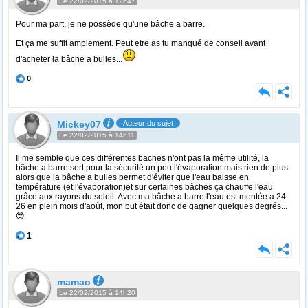
Le 22/02/2015 à 12h47
Pour ma part, je ne possède qu'une bâche a barre.
Et ça me suffit amplement. Peut etre as tu manqué de conseil avant
d'acheter la bâche a bulles...
0
Mickey07
Auteur du sujet
Le 22/02/2015 à 14h11
Il me semble que ces différentes baches n'ont pas la même utilité, la
bâche a barre sert pour la sécurité un peu l'évaporation mais rien de plus
alors que la bâche a bulles permet d'éviter que l'eau baisse en
température (et l'évaporation)et sur certaines bâches ça chauffe l'eau
grâce aux rayons du soleil. Avec ma bâche a barre l'eau est montée a 24-
26 en plein mois d'août, mon but était donc de gagner quelques degrés...
😎
1
mamao
Le 22/02/2015 à 14h20