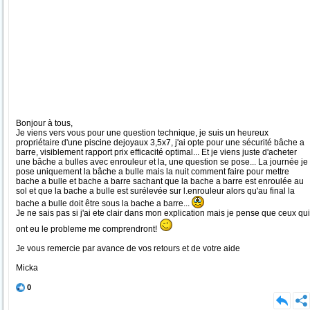
Bonjour à tous,
Je viens vers vous pour une question technique, je suis un heureux
propriétaire d'une piscine dejoyaux 3,5x7, j'ai opte pour une sécurité bâche a
barre, visiblement rapport prix efficacité optimal... Et je viens juste d'acheter
une bâche a bulles avec enrouleur et la, une question se pose... La journée je
pose uniquement la bâche a bulle mais la nuit comment faire pour mettre
bache a bulle et bache a barre sachant que la bache a barre est enroulée au
sol et que la bache a bulle est surélevée sur l.enrouleur alors qu'au final la
bache a bulle doit être sous la bache a barre...
Je ne sais pas si j'ai ete clair dans mon explication mais je pense que ceux qui
ont eu le probleme me comprendront!
Je vous remercie par avance de vos retours et de votre aide
Micka
0