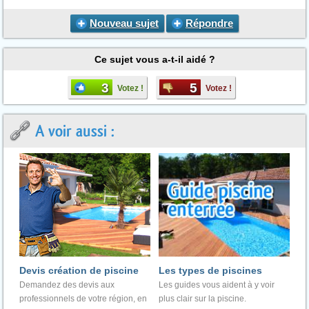
Nouveau sujet
Répondre
Ce sujet vous a-t-il aidé ?
3
5
Votez !
Votez !
A voir aussi :
Devis création de piscine
Les types de piscines
Demandez des devis aux
Les guides vous aident à y voir
professionnels de votre région, en
plus clair sur la piscine.