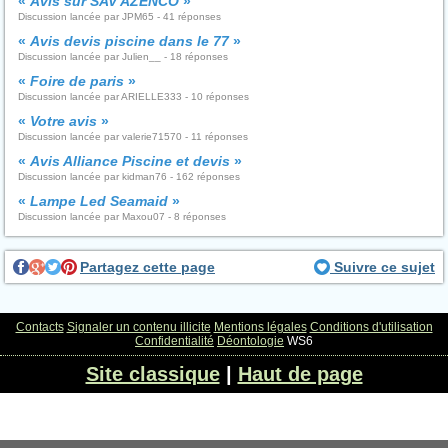
«
Avis sur SAV AZENCO
»
Discussion lancée par JPM65 - 41 réponses
«
Avis devis piscine dans le 77
»
Discussion lancée par Julien__ - 18 réponses
«
Foire de paris
»
Discussion lancée par ARIELLE333 - 10 réponses
«
Votre avis
»
Discussion lancée par valerie71570 - 11 réponses
«
Avis Alliance Piscine et devis
»
Discussion lancée par kidman76 - 162 réponses
«
Lampe Led Seamaid
»
Discussion lancée par Maxou07 - 8 réponses
Partagez cette page
Suivre ce sujet
Contacts
Signaler un contenu illicite
Mentions légales
Conditions d'utilisation
Confidentialité
Déontologie
WS6
Site classique
|
Haut de page