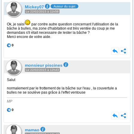
Mickey07
Auteur du sujet
Le 22/02/2015 à 11h58
Ok, je saisi
par contre autre question concernant l'utilisation de la
bâche à bulles, ma zone d'habitation est très ventée du coup je me
demandais s'il était necessaire de lester la bâche ?
Merci encore de votre aide.
0
monsieur piscines
Le 22/02/2015 à 12h43
Salut
normalement par le frottement de la bâche sur l'eau , la couvertule a
bulles ne se soulève pas grâce à l'effet ventouse
MP
0
mamao